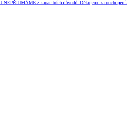
JÍMÁME z kapacitních důvodů. Děkujeme za pochopení.