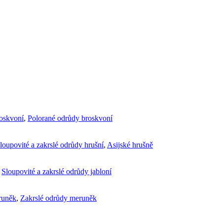
roskvoní
,
Polorané odrůdy broskvoní
loupovité a zakrslé odrůdy hrušní
,
Asijské hrušně
,
Sloupovité a zakrslé odrůdy jabloní
runěk
,
Zakrslé odrůdy meruněk