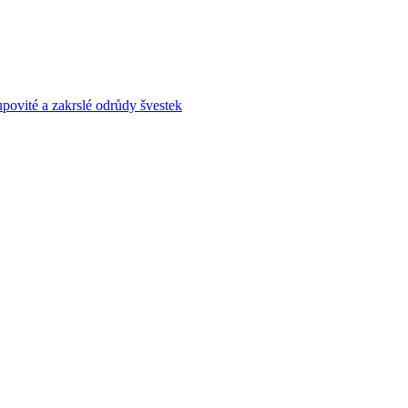
povité a zakrslé odrůdy švestek