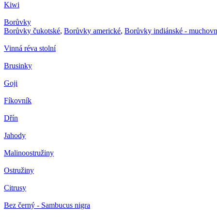
Kiwi
Borůvky
Borůvky čukotské
,
Borůvky americké
,
Borůvky indiánské - muchovn
Vinná réva stolní
Brusinky
Goji
Fíkovník
Dřín
Jahody
Malinoostružiny
Ostružiny
Citrusy
Bez černý - Sambucus nigra