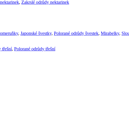
nektarinek
,
Zakrslé odrůdy nektarinek
komeruňky
,
Japonské švestky
,
Polorané odrůdy švestek
,
Mirabelky
,
Slou
 třešní
,
Polorané odrůdy třešní