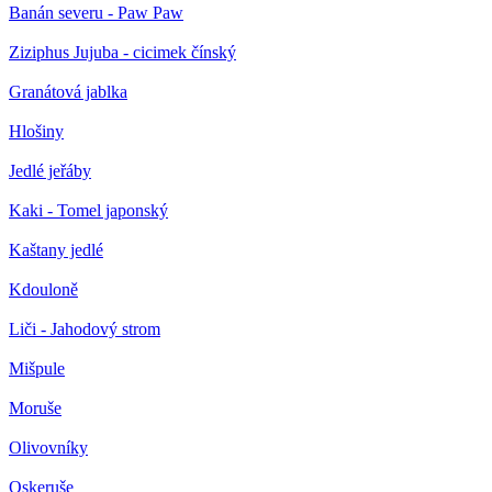
Banán severu - Paw Paw
Ziziphus Jujuba - cicimek čínský
Granátová jablka
Hlošiny
Jedlé jeřáby
Kaki - Tomel japonský
Kaštany jedlé
Kdouloně
Liči - Jahodový strom
Mišpule
Moruše
Olivovníky
Oskeruše