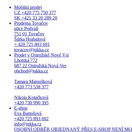
Mobilní prodej
CZ +420 775 750 377
SK +421 33 20 289 20
Prodejna Tovačov
ulice Podvalí
751 01 Tovačov
Šárka Hrabalová
+ 420 725 893 691
tovacov@jukka.cz
Prodej v Ostrožské Nové Vsi
Lhotská 772
687 22 Ostrožská Nová Ves
obchod@jukka.cz
Tamara Matoušková
+420 773 538 377
Nikola Kotačková
+420 730 990 395
E-shop
Eva Bartošová
+420 725 893 692
info@jukka.cz
OSOBNÍ ODBĚR OBJEDNANÝ PŘES E-SHOP NENÍ MOŽNÝ. Osob