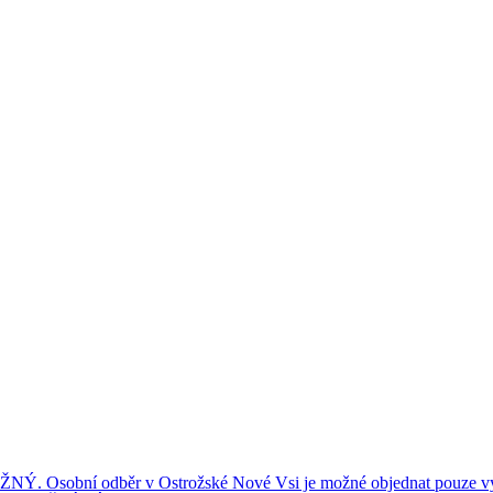
ní odběr v Ostrožské Nové Vsi je možné objednat pouze výše