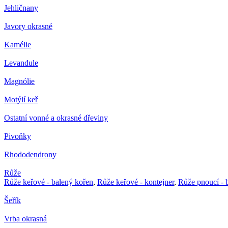
Jehličnany
Javory okrasné
Kamélie
Levandule
Magnólie
Motýlí keř
Ostatní vonné a okrasné dřeviny
Pivoňky
Rhododendrony
Růže
Růže keřové - balený kořen
,
Růže keřové - kontejner
,
Růže pnoucí - 
Šeřík
Vrba okrasná