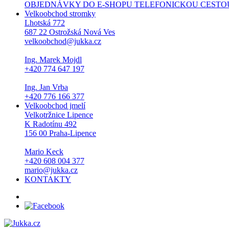
OBJEDNÁVKY DO E-SHOPU TELEFONICKOU CESTOU NEPŘI
Velkoobchod stromky
Lhotská 772
687 22 Ostrožská Nová Ves
velkoobchod@jukka.cz
Ing. Marek Mojdl
+420 774 647 197
Ing. Jan Vrba
+420 776 166 377
Velkoobchod jmelí
Velkotržnice Lipence
K Radotínu 492
156 00 Praha-Lipence
Mario Keck
+420 608 004 377
mario@jukka.cz
KONTAKTY