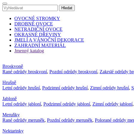
OVOCNÉ STROMKY
DROBNÉ OVOCE
NETRADIČNÍ OVOCE
OKRASNÉ DŘEVINY
JMELÍ A VÁNOČNÍ DEKORACE
ZAHRADNÍ MATERIÁL
Jmenný katalog
Broskvoně
Rané odrůdy broskvoní
,
Pozdní odrůdy broskvoní
,
Zakrslé odrůdy b
Hrušně
Letní odrůdy hrušní
,
Podzimní odrůdy hrušní
,
Zimní odrůdy hrušní
,
S
Jabloně
Letní odrůdy jabloní
,
Podzimní odrůdy jabloní
,
Zimní odrůdy jabloní
Meruňky
Rané odrůdy meruněk
,
Pozdní odrůdy meruněk
,
Polorané odrůdy me
Nektarinky