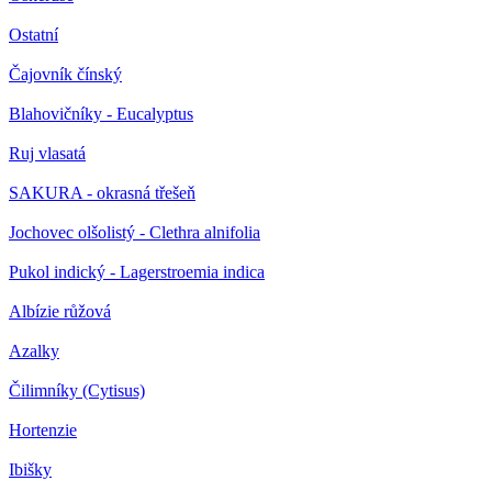
Ostatní
Čajovník čínský
Blahovičníky - Eucalyptus
Ruj vlasatá
SAKURA - okrasná třešeň
Jochovec olšolistý - Clethra alnifolia
Pukol indický - Lagerstroemia indica
Albízie růžová
Azalky
Čilimníky (Cytisus)
Hortenzie
Ibišky