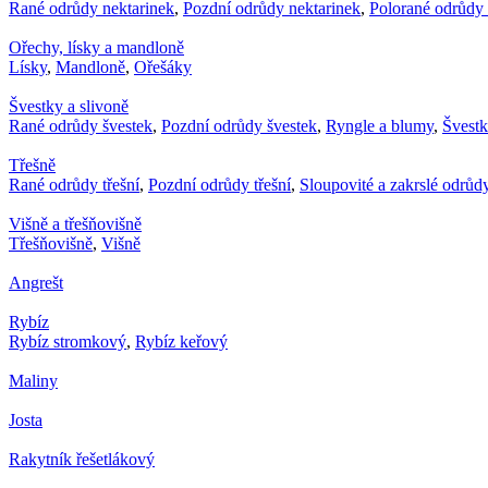
Rané odrůdy nektarinek
,
Pozdní odrůdy nektarinek
,
Polorané odrůdy 
Ořechy, lísky a mandloně
Lísky
,
Mandloně
,
Ořešáky
Švestky a slivoně
Rané odrůdy švestek
,
Pozdní odrůdy švestek
,
Ryngle a blumy
,
Švest
Třešně
Rané odrůdy třešní
,
Pozdní odrůdy třešní
,
Sloupovité a zakrslé odrůdy
Višně a třešňovišně
Třešňovišně
,
Višně
Angrešt
Rybíz
Rybíz stromkový
,
Rybíz keřový
Maliny
Josta
Rakytník řešetlákový