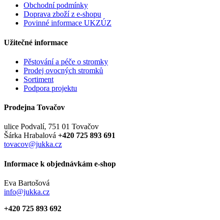
Obchodní podmínky
Doprava zboží z e-shopu
Povinné informace UKZÚZ
Užitečné informace
Pěstování a péče o stromky
Prodej ovocných stromků
Sortiment
Podpora projektu
Prodejna Tovačov
ulice Podvalí, 751 01 Tovačov
Šárka Hrabalová
+420 725 893 691
tovacov@jukka.cz
Informace k objednávkám e-shop
Eva Bartošová
info@jukka.cz
+420 725 893 692