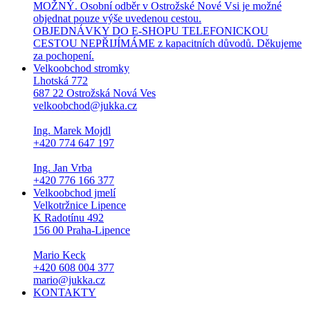
MOŽNÝ. Osobní odběr v Ostrožské Nové Vsi je možné
objednat pouze výše uvedenou cestou.
OBJEDNÁVKY DO E-SHOPU TELEFONICKOU
CESTOU NEPŘIJÍMÁME z kapacitních důvodů. Děkujeme
za pochopení.
Velkoobchod stromky
Lhotská 772
687 22 Ostrožská Nová Ves
velkoobchod@jukka.cz
Ing. Marek Mojdl
+420 774 647 197
Ing. Jan Vrba
+420 776 166 377
Velkoobchod jmelí
Velkotržnice Lipence
K Radotínu 492
156 00 Praha-Lipence
Mario Keck
+420 608 004 377
mario@jukka.cz
KONTAKTY