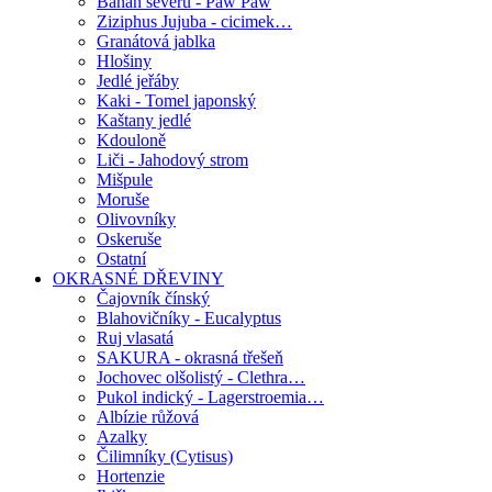
Banán severu - Paw Paw
Ziziphus Jujuba - cicimek…
Granátová jablka
Hlošiny
Jedlé jeřáby
Kaki - Tomel japonský
Kaštany jedlé
Kdouloně
Liči - Jahodový strom
Mišpule
Moruše
Olivovníky
Oskeruše
Ostatní
OKRASNÉ DŘEVINY
Čajovník čínský
Blahovičníky - Eucalyptus
Ruj vlasatá
SAKURA - okrasná třešeň
Jochovec olšolistý - Clethra…
Pukol indický - Lagerstroemia…
Albízie růžová
Azalky
Čilimníky (Cytisus)
Hortenzie