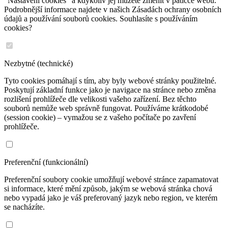
"Nastavení cookies" a kdykoliv jej můžete změnit v patičce webu.
Podrobnější informace najdete v našich Zásadách ochrany osobních
údajů a používání souborů cookies. Souhlasíte s používáním
cookies?
Nezbytné (technické)
Tyto cookies pomáhají s tím, aby byly webové stránky použitelné.
Poskytují základní funkce jako je navigace na stránce nebo změna
rozlišení prohlížeče dle velikosti vašeho zařízení. Bez těchto
souborů nemůže web správně fungovat. Používáme krátkodobé
(session cookie) – vymažou se z vašeho počítače po zavření
prohlížeče.
Preferenční (funkcionální)
Preferenční soubory cookie umožňují webové stránce zapamatovat
si informace, které mění způsob, jakým se webová stránka chová
nebo vypadá jako je váš preferovaný jazyk nebo region, ve kterém
se nacházíte.