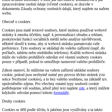
zpracováváme osobní údaje (včetně cookies), se dozvíte v
dokumentu Zásady ochrany osobních údajů, který najdete na našem
webu.
Obecně o cookies
Cookies jsou malé textové soubory, které mohou používat webové
stránky k mnoha účelům, např. k personalizaci obsahu a reklam,
poskytování funkcí sociálních médií nebo analýze návštěvnosti,
některé slouží k tomu, aby si webová stránka pamatovala vaše
preference. Tyto soubory se ukládají do vašeho zařízení (např. do
počítače, tabletu nebo mobilního telefonu). Každá webová stránka
může do vašeho prohlížeče odesílat své vlastní soubory cookies
pouze v případě, pokud to umožňuje nastavení vašeho prohlížeče.
Zákon stanoví, že můžeme na vašem zařízení ukládat soubory
cookie, pokud jsou nezbytně nutné pro provoz těchto stránek (viz
sekce Nezbytné cookies), a to bez vašeho souhlasu, na základě tzv.
oprávněného zájmu. Pro všechny ostatní typy souborů cookie
potřebujeme váš souhlas, jehož plný text najdete
zde
, a který můžete
kdykoliv odvolat pomocí tohoto
formuláře
.
Druhy cookies
Cookies se dělí podle účelu, k jakému jsou využívány a ta takto: