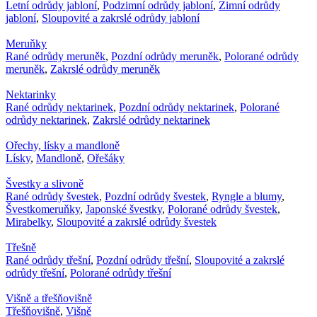
Letní odrůdy jabloní
,
Podzimní odrůdy jabloní
,
Zimní odrůdy
jabloní
,
Sloupovité a zakrslé odrůdy jabloní
Meruňky
Rané odrůdy meruněk
,
Pozdní odrůdy meruněk
,
Polorané odrůdy
meruněk
,
Zakrslé odrůdy meruněk
Nektarinky
Rané odrůdy nektarinek
,
Pozdní odrůdy nektarinek
,
Polorané
odrůdy nektarinek
,
Zakrslé odrůdy nektarinek
Ořechy, lísky a mandloně
Lísky
,
Mandloně
,
Ořešáky
Švestky a slivoně
Rané odrůdy švestek
,
Pozdní odrůdy švestek
,
Ryngle a blumy
,
Švestkomeruňky
,
Japonské švestky
,
Polorané odrůdy švestek
,
Mirabelky
,
Sloupovité a zakrslé odrůdy švestek
Třešně
Rané odrůdy třešní
,
Pozdní odrůdy třešní
,
Sloupovité a zakrslé
odrůdy třešní
,
Polorané odrůdy třešní
Višně a třešňovišně
Třešňovišně
,
Višně