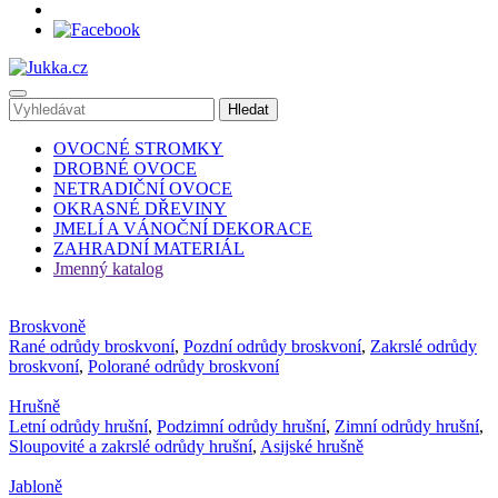
OVOCNÉ STROMKY
DROBNÉ OVOCE
NETRADIČNÍ OVOCE
OKRASNÉ DŘEVINY
JMELÍ A VÁNOČNÍ DEKORACE
ZAHRADNÍ MATERIÁL
Jmenný katalog
Broskvoně
Rané odrůdy broskvoní
,
Pozdní odrůdy broskvoní
,
Zakrslé odrůdy
broskvoní
,
Polorané odrůdy broskvoní
Hrušně
Letní odrůdy hrušní
,
Podzimní odrůdy hrušní
,
Zimní odrůdy hrušní
,
Sloupovité a zakrslé odrůdy hrušní
,
Asijské hrušně
Jabloně