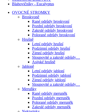
Blahovičníky - Eucalyptus
OVOCNÉ STROMKY
Broskvoně
Rané odrůdy broskvoní
Pozdní odrůdy broskvoní
Zakrslé odrůdy broskvoní
Polorané odrůdy broskvoní
Hrušně
Letní odrůdy hrušní
Podzimní odrůdy hrušní
Zimní odrůdy hrušní
Sloupovité a zakrslé odrůdy…
Asijské hrušně
Jabloně
Letní odrůdy jabloní
Podzimní odrůdy jabloní
Zimní odrůdy jabloní
Sloupovité a zakrslé odrůdy…
Meruňky
Rané odrůdy meruněk
Pozdní odrůdy meruněk
Polorané odrůdy meruněk
Zakrslé odrůdy meruněk
Nektarinky