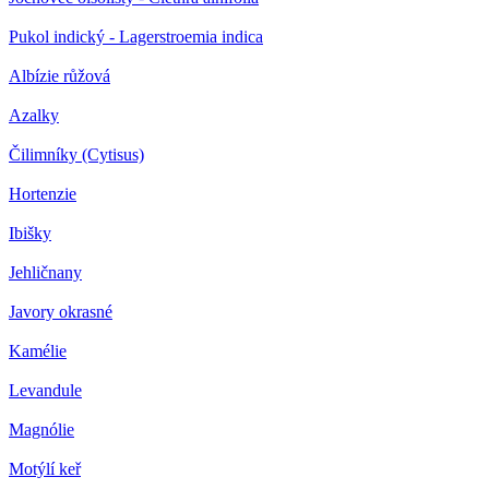
Pukol indický - Lagerstroemia indica
Albízie růžová
Azalky
Čilimníky (Cytisus)
Hortenzie
Ibišky
Jehličnany
Javory okrasné
Kamélie
Levandule
Magnólie
Motýlí keř