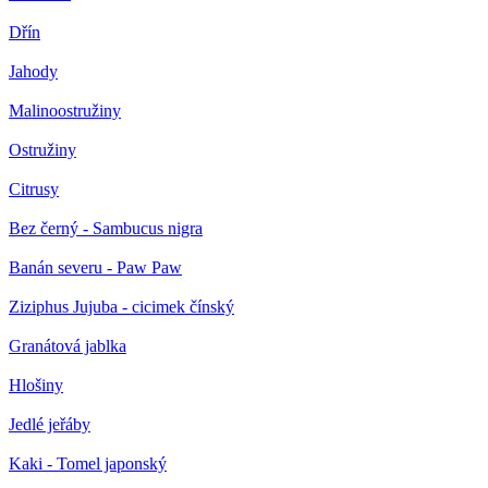
Dřín
Jahody
Malinoostružiny
Ostružiny
Citrusy
Bez černý - Sambucus nigra
Banán severu - Paw Paw
Ziziphus Jujuba - cicimek čínský
Granátová jablka
Hlošiny
Jedlé jeřáby
Kaki - Tomel japonský