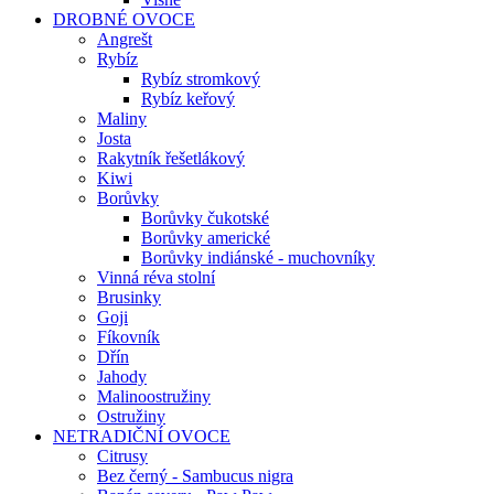
DROBNÉ OVOCE
Angrešt
Rybíz
Rybíz stromkový
Rybíz keřový
Maliny
Josta
Rakytník řešetlákový
Kiwi
Borůvky
Borůvky čukotské
Borůvky americké
Borůvky indiánské - muchovníky
Vinná réva stolní
Brusinky
Goji
Fíkovník
Dřín
Jahody
Malinoostružiny
Ostružiny
NETRADIČNÍ OVOCE
Citrusy
Bez černý - Sambucus nigra