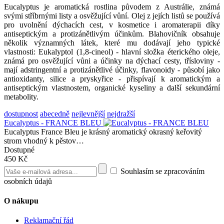
Eucalyptus je aromatická rostlina původem z Austrálie, známá
svými stříbrnými listy a osvěžující vůní. Olej z jejích listů se používá
pro uvolnění dýchacích cest, v kosmetice i aromaterapii díky
antiseptickým a protizánětlivým účinkům. Blahovičník obsahuje
několik významných látek, které mu dodávají jeho typické
vlastnosti: Eukalyptol (1,8-cineol) - hlavní složka éterického oleje,
známá pro osvěžující vůni a účinky na dýchací cesty, třísloviny -
mají adstringentní a protizánětlivé účinky, flavonoidy - působí jako
antioxidanty, silice a pryskyřice - přispívají k aromatickým a
antiseptickým vlastnostem, organické kyseliny a další sekundární
metabolity.
dostupnost
abecedně
nejlevnější
nejdražší
Eucalyptus - FRANCE BLEU
Eucalyptus France Bleu je krásný aromatický okrasný keřovitý
strom vhodný k pěstov…
Dostupné
450 Kč
Souhlasím se zpracováním
osobních údajů
O nákupu
Reklamační řád