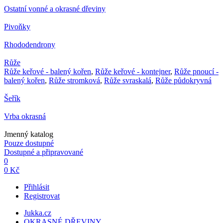
Ostatní vonné a okrasné dřeviny
Pivoňky
Rhododendrony
Růže
Růže keřové - balený kořen
,
Růže keřové - kontejner
,
Růže pnoucí -
balený kořen
,
Růže stromková
,
Růže svraskalá
,
Růže půdokryvná
Šeřík
Vrba okrasná
Jmenný katalog
Pouze dostupné
Dostupné a připravované
0
0 Kč
Přihlásit
Registrovat
Jukka.cz
OKRASNÉ DŘEVINY