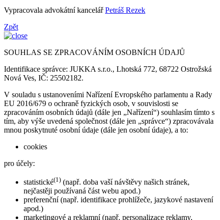
Vypracovala advokátní kancelář
Petráš Rezek
Zpět
SOUHLAS SE ZPRACOVÁNÍM OSOBNÍCH ÚDAJŮ
Identifikace správce: JUKKA s.r.o., Lhotská 772, 68722 Ostrožská
Nová Ves, IČ: 25502182.
V souladu s ustanoveními Nařízení Evropského parlamentu a Rady
EU 2016/679 o ochraně fyzických osob, v souvislosti se
zpracováním osobních údajů (dále jen „Nařízení“) souhlasím tímto s
tím, aby výše uvedená společnost (dále jen „správce“) zpracovávala
mnou poskytnuté osobní údaje (dále jen osobní údaje), a to:
cookies
pro účely:
(1)
statistické
(např. doba vaší návštěvy našich stránek,
nejčastěji používaná část webu apod.)
preferenční (např. identifikace prohlížeče, jazykové nastavení
apod.)
marketingové a reklamní (např. personalizace reklamy,