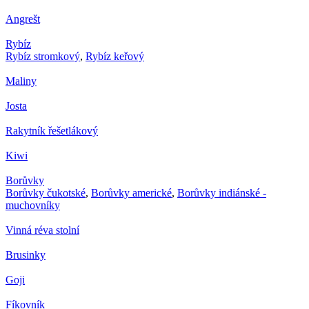
Angrešt
Rybíz
Rybíz stromkový
,
Rybíz keřový
Maliny
Josta
Rakytník řešetlákový
Kiwi
Borůvky
Borůvky čukotské
,
Borůvky americké
,
Borůvky indiánské -
muchovníky
Vinná réva stolní
Brusinky
Goji
Fíkovník