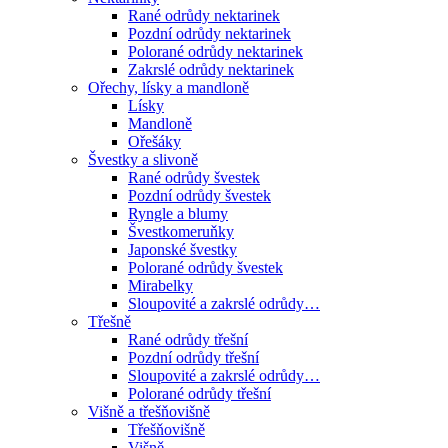
Rané odrůdy nektarinek
Pozdní odrůdy nektarinek
Polorané odrůdy nektarinek
Zakrslé odrůdy nektarinek
Ořechy, lísky a mandloně
Lísky
Mandloně
Ořešáky
Švestky a slivoně
Rané odrůdy švestek
Pozdní odrůdy švestek
Ryngle a blumy
Švestkomeruňky
Japonské švestky
Polorané odrůdy švestek
Mirabelky
Sloupovité a zakrslé odrůdy…
Třešně
Rané odrůdy třešní
Pozdní odrůdy třešní
Sloupovité a zakrslé odrůdy…
Polorané odrůdy třešní
Višně a třešňovišně
Třešňovišně
Višně