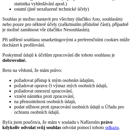
statistika vyhledávání apod.)
ostatní (jiné nezařazené technické účely)
Souhlas je možno nastavit pro všechny (tlačítko Ano, souhlasím)
nebo pouze pro některé účely (zaškrtnutím příslušné části), případně
je možné zamítnout vše (tlačítko Nesouhlasím).
Při udělení souhlasu smarketingovými a preferenčními cookies může
docházet k profilování.
Poskytnutí údajů k účelům zpracování dle tohoto souhlasu je
dobrovolné.
Beru na vědomí, že mám právo:
požadovat přístup k mým osobním údajům,
požadovat opravu či výmaz mých osobních údajů,
požadovat omezení zpracování,
vznést námitku proti zpracování,
na přenositelnost osobních údajů,
podat stížnost proti zpracování osobních údajů u Úřadu pro
ochranu osobních údajů.
Byl/a jsem poučen/a, že mám v souladu s Nařízením
právo
kdykoliv odvolat svůj souhlas
odvolat pomocí tohoto
odkazu
.