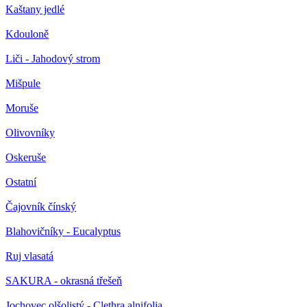
Kaštany jedlé
Kdouloně
Liči - Jahodový strom
Mišpule
Moruše
Olivovníky
Oskeruše
Ostatní
Čajovník čínský
Blahovičníky - Eucalyptus
Ruj vlasatá
SAKURA - okrasná třešeň
Jochovec olšolistý - Clethra alnifolia