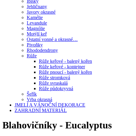
Ibišky
Jehličnany
Javory okrasné
Kamélie
Levandule
Magnólie
Motýlí keř
Ostatní vonné a okrasné…
Pivoňky
Rhododendrony
Růže
Růže keřové - balený kořen
Růže keřové - kontejner
Růže pnoucí - balený kořen
Růže stromková
Růže svraskalá
Růže půdokryvná
Šeřík
Vrba okrasná
JMELÍ A VÁNOČNÍ DEKORACE
ZAHRADNÍ MATERIÁL
Blahovičníky - Eucalyptus