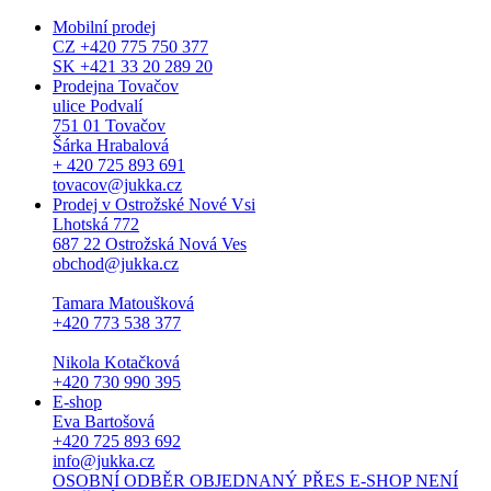
Mobilní prodej
CZ +420 775 750 377
SK +421 33 20 289 20
Prodejna Tovačov
ulice Podvalí
751 01 Tovačov
Šárka Hrabalová
+ 420 725 893 691
tovacov@jukka.cz
Prodej v Ostrožské Nové Vsi
Lhotská 772
687 22 Ostrožská Nová Ves
obchod@jukka.cz
Tamara Matoušková
+420 773 538 377
Nikola Kotačková
+420 730 990 395
E-shop
Eva Bartošová
+420 725 893 692
info@jukka.cz
OSOBNÍ ODBĚR OBJEDNANÝ PŘES E-SHOP NENÍ