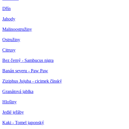
Dřín
Jahody
Malinoostružiny
Ostružiny
Citrusy
Bez černý - Sambucus nigra
Banán severu - Paw Paw
Ziziphus Jujuba - cicimek čínský
Granátová jablka
Hlošiny
Jedlé jeřáby
Kaki - Tomel japonský