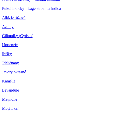
Pukol indický - Lagerstroemia indica
Albízie růžová
Azalky
Čilimníky (Cytisus)
Hortenzie
Ibišky
Jehličnany
Javory okrasné
Kamélie
Levandule
Magnólie
Motýlí keř