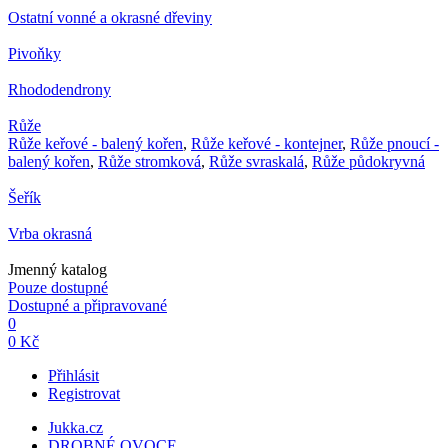
Ostatní vonné a okrasné dřeviny
Pivoňky
Rhododendrony
Růže
Růže keřové - balený kořen
,
Růže keřové - kontejner
,
Růže pnoucí -
balený kořen
,
Růže stromková
,
Růže svraskalá
,
Růže půdokryvná
Šeřík
Vrba okrasná
Jmenný katalog
Pouze dostupné
Dostupné a připravované
0
0 Kč
Přihlásit
Registrovat
Jukka.cz
DROBNÉ OVOCE