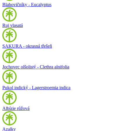
Blahovičníky - Eucalyptus
Ruj vlasatá
SAKURA - okrasná třešeň
Jochovec olšolistý - Clethra alnifolia
Pukol indický - Lagerstroemia indica
Albízie růžová
Azalky