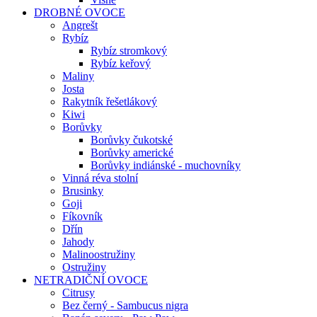
DROBNÉ OVOCE
Angrešt
Rybíz
Rybíz stromkový
Rybíz keřový
Maliny
Josta
Rakytník řešetlákový
Kiwi
Borůvky
Borůvky čukotské
Borůvky americké
Borůvky indiánské - muchovníky
Vinná réva stolní
Brusinky
Goji
Fíkovník
Dřín
Jahody
Malinoostružiny
Ostružiny
NETRADIČNÍ OVOCE
Citrusy
Bez černý - Sambucus nigra