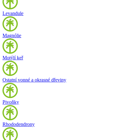
Levandule
Magnólie
Motýlí keř
Ostatní vonné a okrasné dřeviny
Pivoňky
Rhododendrony