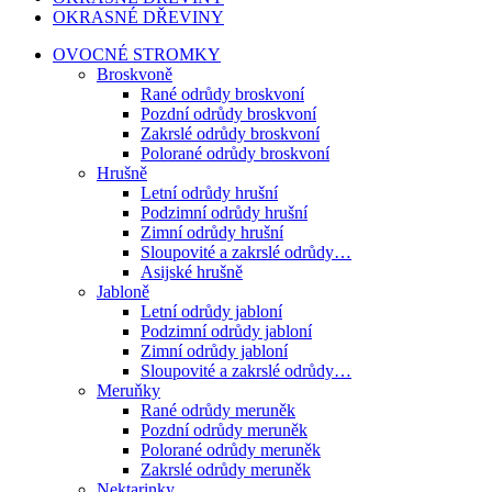
OKRASNÉ DŘEVINY
OVOCNÉ STROMKY
Broskvoně
Rané odrůdy broskvoní
Pozdní odrůdy broskvoní
Zakrslé odrůdy broskvoní
Polorané odrůdy broskvoní
Hrušně
Letní odrůdy hrušní
Podzimní odrůdy hrušní
Zimní odrůdy hrušní
Sloupovité a zakrslé odrůdy…
Asijské hrušně
Jabloně
Letní odrůdy jabloní
Podzimní odrůdy jabloní
Zimní odrůdy jabloní
Sloupovité a zakrslé odrůdy…
Meruňky
Rané odrůdy meruněk
Pozdní odrůdy meruněk
Polorané odrůdy meruněk
Zakrslé odrůdy meruněk
Nektarinky