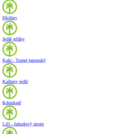
Hlošiny
Jedlé jeřáby
Kaki - Tomel japonský
Kaštany jedlé
Kdouloně
Liči - Jahodový strom