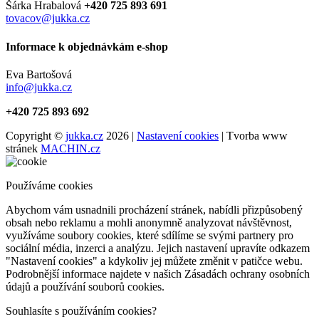
Šárka Hrabalová
+420 725 893 691
tovacov@jukka.cz
Informace k objednávkám e-shop
Eva Bartošová
info@jukka.cz
+420 725 893 692
Copyright ©
jukka.cz
2026 |
Nastavení cookies
| Tvorba www
stránek
MACHIN.cz
Používáme cookies
Abychom vám usnadnili procházení stránek, nabídli přizpůsobený
obsah nebo reklamu a mohli anonymně analyzovat návštěvnost,
využíváme soubory cookies, které sdílíme se svými partnery pro
sociální média, inzerci a analýzu. Jejich nastavení upravíte odkazem
"Nastavení cookies" a kdykoliv jej můžete změnit v patičce webu.
Podrobnější informace najdete v našich Zásadách ochrany osobních
údajů a používání souborů cookies.
Souhlasíte s používáním cookies?