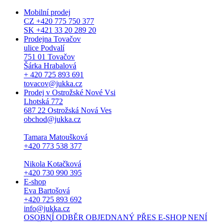
Mobilní prodej
CZ +420 775 750 377
SK +421 33 20 289 20
Prodejna Tovačov
ulice Podvalí
751 01 Tovačov
Šárka Hrabalová
+ 420 725 893 691
tovacov@jukka.cz
Prodej v Ostrožské Nové Vsi
Lhotská 772
687 22 Ostrožská Nová Ves
obchod@jukka.cz
Tamara Matoušková
+420 773 538 377
Nikola Kotačková
+420 730 990 395
E-shop
Eva Bartošová
+420 725 893 692
info@jukka.cz
OSOBNÍ ODBĚR OBJEDNANÝ PŘES E-SHOP NENÍ