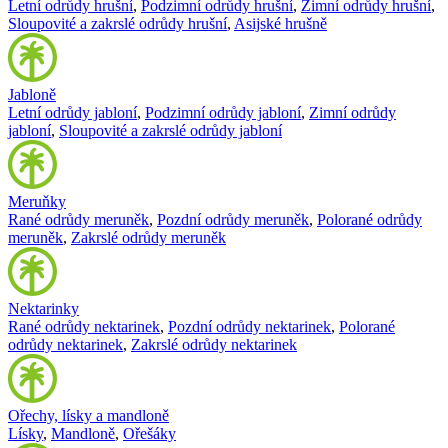
Letní odrůdy hrušní
,
Podzimní odrůdy hrušní
,
Zimní odrůdy hrušní
,
Sloupovité a zakrslé odrůdy hrušní
,
Asijské hrušně
Jabloně
Letní odrůdy jabloní
,
Podzimní odrůdy jabloní
,
Zimní odrůdy
jabloní
,
Sloupovité a zakrslé odrůdy jabloní
Meruňky
Rané odrůdy meruněk
,
Pozdní odrůdy meruněk
,
Polorané odrůdy
meruněk
,
Zakrslé odrůdy meruněk
Nektarinky
Rané odrůdy nektarinek
,
Pozdní odrůdy nektarinek
,
Polorané
odrůdy nektarinek
,
Zakrslé odrůdy nektarinek
Ořechy, lísky a mandloně
Lísky
,
Mandloně
,
Ořešáky