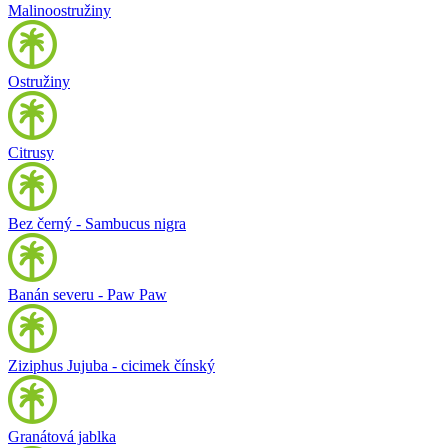
Malinoostružiny
Ostružiny
Citrusy
Bez černý - Sambucus nigra
Banán severu - Paw Paw
Ziziphus Jujuba - cicimek čínský
Granátová jablka