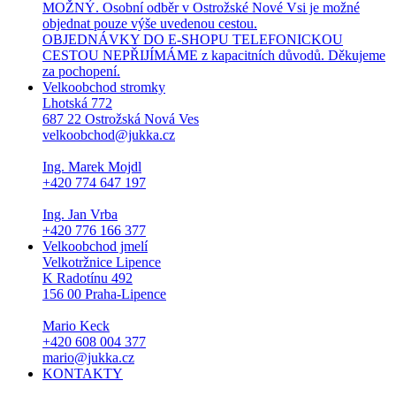
MOŽNÝ. Osobní odběr v Ostrožské Nové Vsi je možné
objednat pouze výše uvedenou cestou.
OBJEDNÁVKY DO E-SHOPU TELEFONICKOU
CESTOU NEPŘIJÍMÁME z kapacitních důvodů. Děkujeme
za pochopení.
Velkoobchod stromky
Lhotská 772
687 22 Ostrožská Nová Ves
velkoobchod@jukka.cz
Ing. Marek Mojdl
+420 774 647 197
Ing. Jan Vrba
+420 776 166 377
Velkoobchod jmelí
Velkotržnice Lipence
K Radotínu 492
156 00 Praha-Lipence
Mario Keck
+420 608 004 377
mario@jukka.cz
KONTAKTY