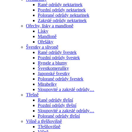
Rané odrůdy nektarinek
Pozdní odrůdy nektarinek
Polorané odrůdy nektarinek
Zakrslé odrůdy nektarinek
Ořechy, lísky a mandloně
Lísky
Mandloně
Ořešáky
Švestky a slivoně
Rané odrůdy švestek
Pozdní odrůdy švestek
Ryngle a blumy
Švestkomeruňky
Japonské švestky
Polorané odrůdy švestek
Mirabelky
Sloupovité a zakrslé odrůdy…
Třešně
Rané odrůdy třešní
Pozdní odrůdy třešní
Sloupovité a zakrslé odrůdy…
Polorané odrůdy třešní
Višně a třešňovišně
Třešňovišně
Višně