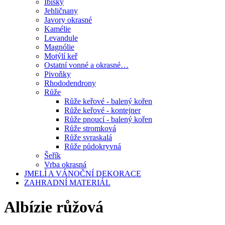
Ibišky
Jehličnany
Javory okrasné
Kamélie
Levandule
Magnólie
Motýlí keř
Ostatní vonné a okrasné…
Pivoňky
Rhododendrony
Růže
Růže keřové - balený kořen
Růže keřové - kontejner
Růže pnoucí - balený kořen
Růže stromková
Růže svraskalá
Růže půdokryvná
Šeřík
Vrba okrasná
JMELÍ A VÁNOČNÍ DEKORACE
ZAHRADNÍ MATERIÁL
Albízie růžová