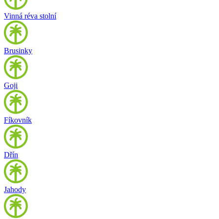
Vinná réva stolní
Brusinky
Goji
Fíkovník
Dřín
Jahody