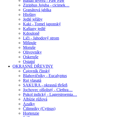
Banán severu - Paw Paw
Ziziphus Jujuba - cicimek…
Granátová jablka
Hlošiny
Jedlé jeřáby
Kaki - Tomel japonský
Kaštany jedlé
Kdouloně
Liči - Jahodový strom
Mišpule
Moruše
Olivovníky
Oskeruše
Ostatní
OKRASNÉ DŘEVINY
Čajovník čínský
Blahovičníky - Eucalyptus
Ruj vlasatá
SAKURA - okrasná třešeň
Jochovec olšolistý - Clethra…
Pukol indický - Lagerstroemia…
Albízie růžová
Azalky
Čilimníky (Cytisus)
Hortenzie