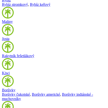
Rybíz
Rybíz stromkový
,
Rybíz keřový
Maliny
Josta
Rakytník řešetlákový
Kiwi
Borůvky
Borůvky čukotské
,
Borůvky americké
,
Borůvky indiánské -
muchovníky