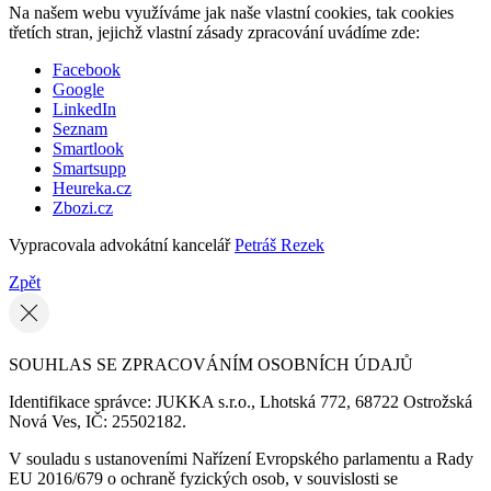
Na našem webu využíváme jak naše vlastní cookies, tak cookies
třetích stran, jejichž vlastní zásady zpracování uvádíme zde:
Facebook
Google
LinkedIn
Seznam
Smartlook
Smartsupp
Heureka.cz
Zbozi.cz
Vypracovala advokátní kancelář
Petráš Rezek
Zpět
SOUHLAS SE ZPRACOVÁNÍM OSOBNÍCH ÚDAJŮ
Identifikace správce: JUKKA s.r.o., Lhotská 772, 68722 Ostrožská
Nová Ves, IČ: 25502182.
V souladu s ustanoveními Nařízení Evropského parlamentu a Rady
EU 2016/679 o ochraně fyzických osob, v souvislosti se