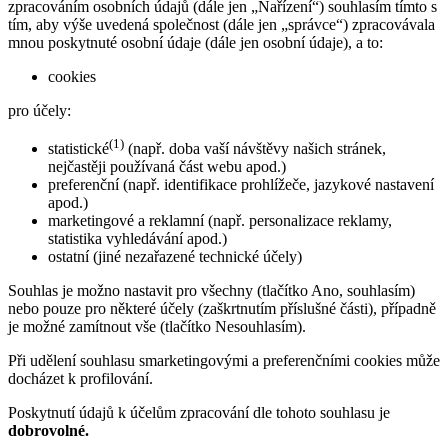
zpracováním osobních údajů (dále jen „Nařízení“) souhlasím tímto s
tím, aby výše uvedená společnost (dále jen „správce“) zpracovávala
mnou poskytnuté osobní údaje (dále jen osobní údaje), a to:
cookies
pro účely:
(1)
statistické
(např. doba vaší návštěvy našich stránek,
nejčastěji používaná část webu apod.)
preferenční (např. identifikace prohlížeče, jazykové nastavení
apod.)
marketingové a reklamní (např. personalizace reklamy,
statistika vyhledávání apod.)
ostatní (jiné nezařazené technické účely)
Souhlas je možno nastavit pro všechny (tlačítko Ano, souhlasím)
nebo pouze pro některé účely (zaškrtnutím příslušné části), případně
je možné zamítnout vše (tlačítko Nesouhlasím).
Při udělení souhlasu smarketingovými a preferenčními cookies může
docházet k profilování.
Poskytnutí údajů k účelům zpracování dle tohoto souhlasu je
dobrovolné.