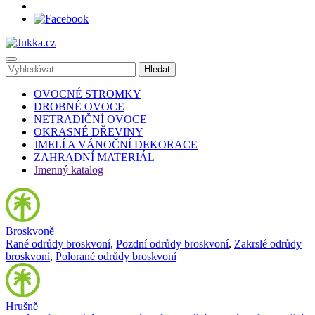
OVOCNÉ STROMKY
DROBNÉ OVOCE
NETRADIČNÍ OVOCE
OKRASNÉ DŘEVINY
JMELÍ A VÁNOČNÍ DEKORACE
ZAHRADNÍ MATERIÁL
Jmenný katalog
Broskvoně
Rané odrůdy broskvoní
,
Pozdní odrůdy broskvoní
,
Zakrslé odrůdy
broskvoní
,
Polorané odrůdy broskvoní
Hrušně