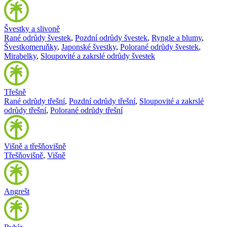
Švestky a slivoně
Rané odrůdy švestek
,
Pozdní odrůdy švestek
,
Ryngle a blumy
,
Švestkomeruňky
,
Japonské švestky
,
Polorané odrůdy švestek
,
Mirabelky
,
Sloupovité a zakrslé odrůdy švestek
Třešně
Rané odrůdy třešní
,
Pozdní odrůdy třešní
,
Sloupovité a zakrslé
odrůdy třešní
,
Polorané odrůdy třešní
Višně a třešňovišně
Třešňovišně
,
Višně
Angrešt