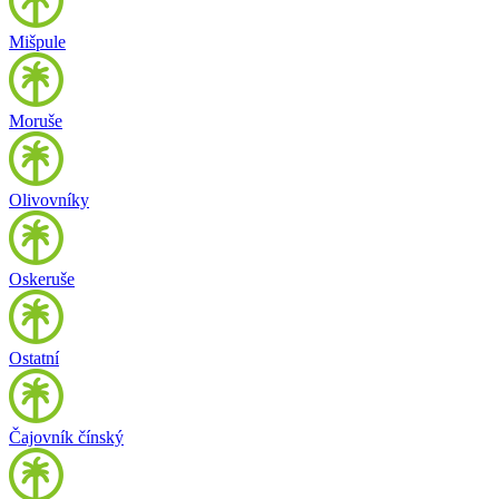
Mišpule
Moruše
Olivovníky
Oskeruše
Ostatní
Čajovník čínský