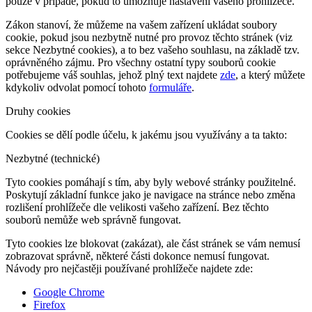
pouze v případě, pokud to umožňuje nastavení vašeho prohlížeče.
Zákon stanoví, že můžeme na vašem zařízení ukládat soubory
cookie, pokud jsou nezbytně nutné pro provoz těchto stránek (viz
sekce Nezbytné cookies), a to bez vašeho souhlasu, na základě tzv.
oprávněného zájmu. Pro všechny ostatní typy souborů cookie
potřebujeme váš souhlas, jehož plný text najdete
zde
, a který můžete
kdykoliv odvolat pomocí tohoto
formuláře
.
Druhy cookies
Cookies se dělí podle účelu, k jakému jsou využívány a ta takto:
Nezbytné (technické)
Tyto cookies pomáhají s tím, aby byly webové stránky použitelné.
Poskytují základní funkce jako je navigace na stránce nebo změna
rozlišení prohlížeče dle velikosti vašeho zařízení. Bez těchto
souborů nemůže web správně fungovat.
Tyto cookies lze blokovat (zakázat), ale část stránek se vám nemusí
zobrazovat správně, některé části dokonce nemusí fungovat.
Návody pro nejčastěji používané prohlížeče najdete zde:
Google Chrome
Firefox