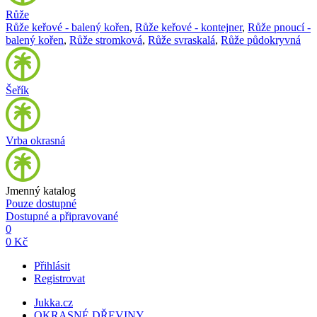
Růže
Růže keřové - balený kořen
,
Růže keřové - kontejner
,
Růže pnoucí -
balený kořen
,
Růže stromková
,
Růže svraskalá
,
Růže půdokryvná
Šeřík
Vrba okrasná
Jmenný katalog
Pouze dostupné
Dostupné a připravované
0
0 Kč
Přihlásit
Registrovat
Jukka.cz
OKRASNÉ DŘEVINY