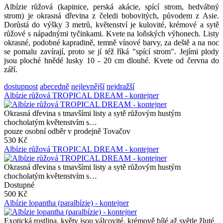
Albízie růžová (kapinice, perská akácie, spící strom, hedvábný
strom) je okrasná dřevina z čeledi bobovitých, původem z Asie.
Dorůstá do výšky 3 metrů, květenství je kulovité, krémové a sytě
růžové s nápadnými tyčinkami. Kvete na loňských výhonech. Listy
okrasné, podobné kapradině, temně vínové barvy, za deště a na noc
se pomalu zavírají, proto se jí též říká "spící strom". Jejími plody
jsou ploché hnědé lusky 10 - 20 cm dlouhé. Kvete od června do
září.
dostupnost
abecedně
nejlevnější
nejdražší
Albízie růžová TROPICAL DREAM - kontejner
Okrasná dřevina s tmavšími listy a sytě růžovým hustým
chocholatým květenstvím s…
pouze osobní odběr v prodejně Tovačov
530 Kč
Albízie růžová TROPICAL DREAM - kontejner
Okrasná dřevina s tmavšími listy a sytě růžovým hustým
chocholatým květenstvím s…
Dostupné
500 Kč
Albízie lopantha (paralbízie) - kontejner
Exotická rostlina, květy jsou válcovité, krémově bílé až světle žluté