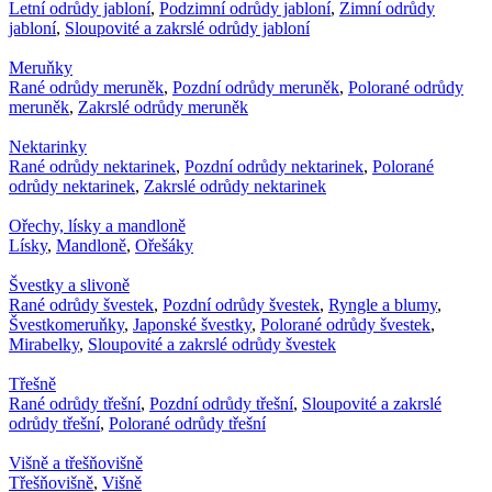
Letní odrůdy jabloní
,
Podzimní odrůdy jabloní
,
Zimní odrůdy
jabloní
,
Sloupovité a zakrslé odrůdy jabloní
Meruňky
Rané odrůdy meruněk
,
Pozdní odrůdy meruněk
,
Polorané odrůdy
meruněk
,
Zakrslé odrůdy meruněk
Nektarinky
Rané odrůdy nektarinek
,
Pozdní odrůdy nektarinek
,
Polorané
odrůdy nektarinek
,
Zakrslé odrůdy nektarinek
Ořechy, lísky a mandloně
Lísky
,
Mandloně
,
Ořešáky
Švestky a slivoně
Rané odrůdy švestek
,
Pozdní odrůdy švestek
,
Ryngle a blumy
,
Švestkomeruňky
,
Japonské švestky
,
Polorané odrůdy švestek
,
Mirabelky
,
Sloupovité a zakrslé odrůdy švestek
Třešně
Rané odrůdy třešní
,
Pozdní odrůdy třešní
,
Sloupovité a zakrslé
odrůdy třešní
,
Polorané odrůdy třešní
Višně a třešňovišně
Třešňovišně
,
Višně