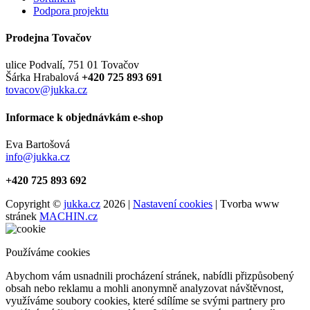
Podpora projektu
Prodejna Tovačov
ulice Podvalí, 751 01 Tovačov
Šárka Hrabalová
+420 725 893 691
tovacov@jukka.cz
Informace k objednávkám e-shop
Eva Bartošová
info@jukka.cz
+420 725 893 692
Copyright ©
jukka.cz
2026 |
Nastavení cookies
| Tvorba www
stránek
MACHIN.cz
Používáme cookies
Abychom vám usnadnili procházení stránek, nabídli přizpůsobený
obsah nebo reklamu a mohli anonymně analyzovat návštěvnost,
využíváme soubory cookies, které sdílíme se svými partnery pro