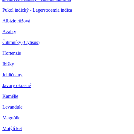
Pukol indický - Lagerstroemia indica
Albízie růžová
Azalky
Čilimníky (Cytisus)
Hortenzie
Ibišky
Jehličnany
Javory okrasné
Kamélie
Levandule
Magnólie
Motýlí keř