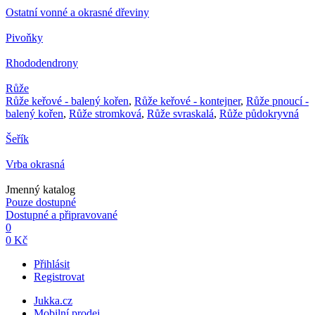
Ostatní vonné a okrasné dřeviny
Pivoňky
Rhododendrony
Růže
Růže keřové - balený kořen
,
Růže keřové - kontejner
,
Růže pnoucí -
balený kořen
,
Růže stromková
,
Růže svraskalá
,
Růže půdokryvná
Šeřík
Vrba okrasná
Jmenný katalog
Pouze dostupné
Dostupné a připravované
0
0 Kč
Přihlásit
Registrovat
Jukka.cz
Mobilní prodej