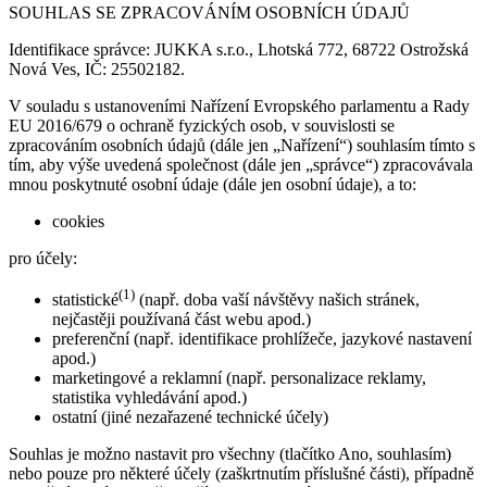
SOUHLAS SE ZPRACOVÁNÍM OSOBNÍCH ÚDAJŮ
Identifikace správce: JUKKA s.r.o., Lhotská 772, 68722 Ostrožská
Nová Ves, IČ: 25502182.
V souladu s ustanoveními Nařízení Evropského parlamentu a Rady
EU 2016/679 o ochraně fyzických osob, v souvislosti se
zpracováním osobních údajů (dále jen „Nařízení“) souhlasím tímto s
tím, aby výše uvedená společnost (dále jen „správce“) zpracovávala
mnou poskytnuté osobní údaje (dále jen osobní údaje), a to:
cookies
pro účely:
(1)
statistické
(např. doba vaší návštěvy našich stránek,
nejčastěji používaná část webu apod.)
preferenční (např. identifikace prohlížeče, jazykové nastavení
apod.)
marketingové a reklamní (např. personalizace reklamy,
statistika vyhledávání apod.)
ostatní (jiné nezařazené technické účely)
Souhlas je možno nastavit pro všechny (tlačítko Ano, souhlasím)
nebo pouze pro některé účely (zaškrtnutím příslušné části), případně