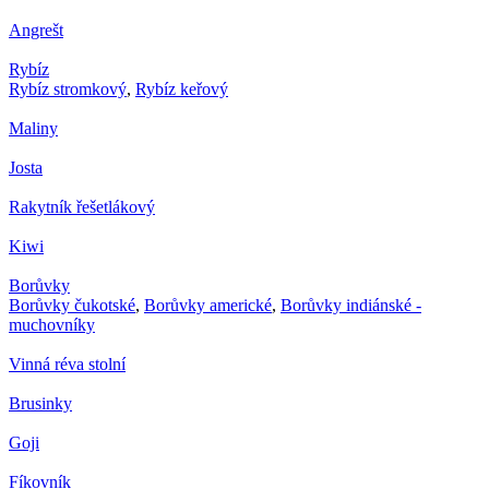
Angrešt
Rybíz
Rybíz stromkový
,
Rybíz keřový
Maliny
Josta
Rakytník řešetlákový
Kiwi
Borůvky
Borůvky čukotské
,
Borůvky americké
,
Borůvky indiánské -
muchovníky
Vinná réva stolní
Brusinky
Goji
Fíkovník