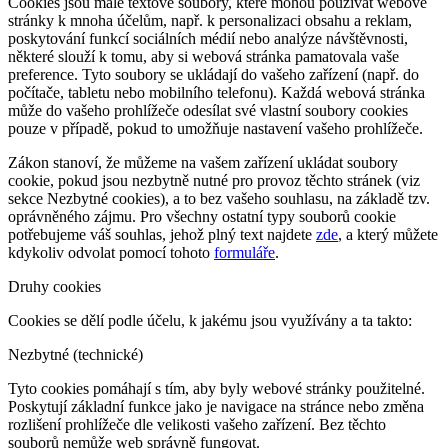
Cookies jsou malé textové soubory, které mohou používat webové
stránky k mnoha účelům, např. k personalizaci obsahu a reklam,
poskytování funkcí sociálních médií nebo analýze návštěvnosti,
některé slouží k tomu, aby si webová stránka pamatovala vaše
preference. Tyto soubory se ukládají do vašeho zařízení (např. do
počítače, tabletu nebo mobilního telefonu). Každá webová stránka
může do vašeho prohlížeče odesílat své vlastní soubory cookies
pouze v případě, pokud to umožňuje nastavení vašeho prohlížeče.
Zákon stanoví, že můžeme na vašem zařízení ukládat soubory
cookie, pokud jsou nezbytně nutné pro provoz těchto stránek (viz
sekce Nezbytné cookies), a to bez vašeho souhlasu, na základě tzv.
oprávněného zájmu. Pro všechny ostatní typy souborů cookie
potřebujeme váš souhlas, jehož plný text najdete
zde
, a který můžete
kdykoliv odvolat pomocí tohoto
formuláře
.
Druhy cookies
Cookies se dělí podle účelu, k jakému jsou využívány a ta takto:
Nezbytné (technické)
Tyto cookies pomáhají s tím, aby byly webové stránky použitelné.
Poskytují základní funkce jako je navigace na stránce nebo změna
rozlišení prohlížeče dle velikosti vašeho zařízení. Bez těchto
souborů nemůže web správně fungovat.