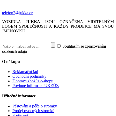
telefon2@jukka.cz
VOZIDLA
JUKKA
JSOU OZNAČENA VIDITELNÝM
LOGEM SPOLEČNOSTI A KAŽDÝ PRODEJCE MÁ SVOU
JMENOVKU.
Souhlasím se zpracováním
osobních údajů
O nákupu
Reklamační řád
Obchodní podmínky
Doprava zboží z e-shopu
Povinné informace UKZÚZ
Užitečné informace
Pěstování a péče o stromky
Prodej ovocných stromků
Sortiment