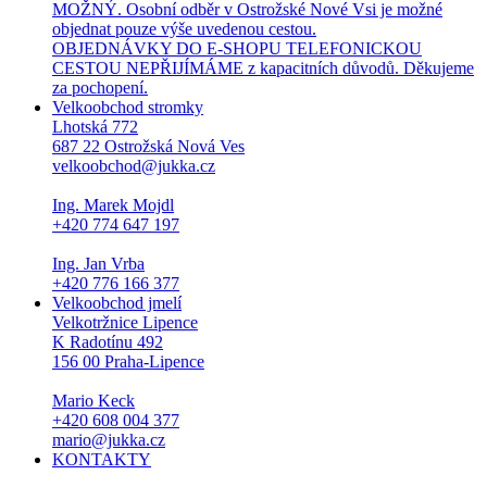
MOŽNÝ. Osobní odběr v Ostrožské Nové Vsi je možné
objednat pouze výše uvedenou cestou.
OBJEDNÁVKY DO E-SHOPU TELEFONICKOU
CESTOU NEPŘIJÍMÁME z kapacitních důvodů. Děkujeme
za pochopení.
Velkoobchod stromky
Lhotská 772
687 22 Ostrožská Nová Ves
velkoobchod@jukka.cz
Ing. Marek Mojdl
+420 774 647 197
Ing. Jan Vrba
+420 776 166 377
Velkoobchod jmelí
Velkotržnice Lipence
K Radotínu 492
156 00 Praha-Lipence
Mario Keck
+420 608 004 377
mario@jukka.cz
KONTAKTY