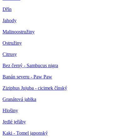
Dřín
Jahody
Malinoostružiny
Ostružiny
Citrusy
Bez černý - Sambucus nigra
Banán severu - Paw Paw
Ziziphus Jujuba - cicimek čínský
Granátová jablka
Hlošiny
Jedlé jeřáby
Kaki - Tomel japonský