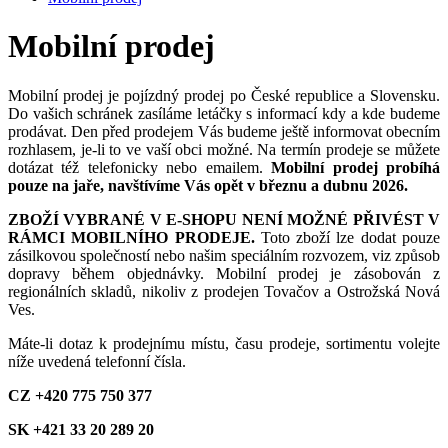
Mobilní prodej
Mobilní prodej je pojízdný prodej po České republice a Slovensku.
Do vašich schránek zasíláme letáčky s informací kdy a kde budeme
prodávat. Den před prodejem Vás budeme ještě informovat obecním
rozhlasem, je-li to ve vaší obci možné. Na termín prodeje se můžete
dotázat též telefonicky nebo emailem.
Mobilní prodej probíhá
pouze na jaře, navštívíme Vás opět v březnu a dubnu 2026.
ZBOŽÍ VYBRANÉ V E-SHOPU NENÍ MOŽNÉ PŘIVÉST V
RÁMCI MOBILNÍHO PRODEJE.
Toto zboží lze dodat pouze
zásilkovou společností nebo našim speciálním rozvozem, viz způsob
dopravy během objednávky. Mobilní prodej je zásobován z
regionálních skladů, nikoliv z prodejen Tovačov a Ostrožská Nová
Ves.
Máte-li dotaz k prodejnímu místu, času prodeje, sortimentu volejte
níže uvedená telefonní čísla.
CZ +420 775 750 377
SK +421 33 20 289 20