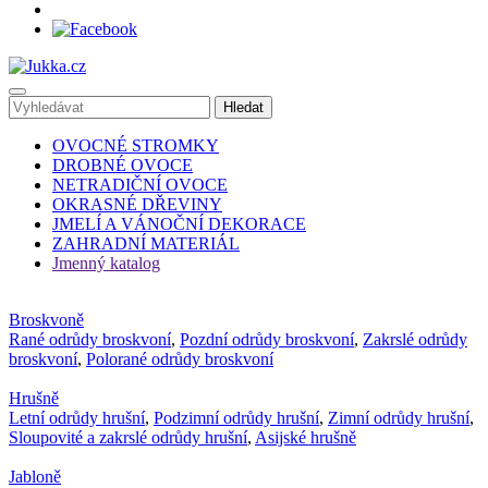
OVOCNÉ STROMKY
DROBNÉ OVOCE
NETRADIČNÍ OVOCE
OKRASNÉ DŘEVINY
JMELÍ A VÁNOČNÍ DEKORACE
ZAHRADNÍ MATERIÁL
Jmenný katalog
Broskvoně
Rané odrůdy broskvoní
,
Pozdní odrůdy broskvoní
,
Zakrslé odrůdy
broskvoní
,
Polorané odrůdy broskvoní
Hrušně
Letní odrůdy hrušní
,
Podzimní odrůdy hrušní
,
Zimní odrůdy hrušní
,
Sloupovité a zakrslé odrůdy hrušní
,
Asijské hrušně
Jabloně