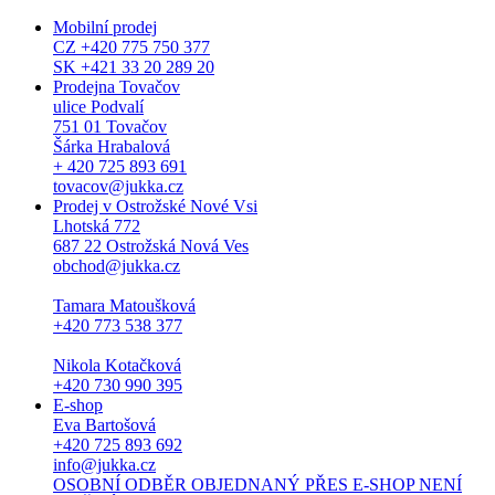
Mobilní prodej
CZ +420 775 750 377
SK +421 33 20 289 20
Prodejna Tovačov
ulice Podvalí
751 01 Tovačov
Šárka Hrabalová
+ 420 725 893 691
tovacov@jukka.cz
Prodej v Ostrožské Nové Vsi
Lhotská 772
687 22 Ostrožská Nová Ves
obchod@jukka.cz
Tamara Matoušková
+420 773 538 377
Nikola Kotačková
+420 730 990 395
E-shop
Eva Bartošová
+420 725 893 692
info@jukka.cz
OSOBNÍ ODBĚR OBJEDNANÝ PŘES E-SHOP NENÍ