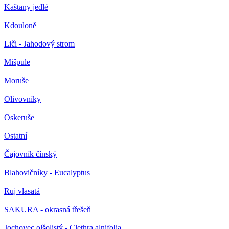
Kaštany jedlé
Kdouloně
Liči - Jahodový strom
Mišpule
Moruše
Olivovníky
Oskeruše
Ostatní
Čajovník čínský
Blahovičníky - Eucalyptus
Ruj vlasatá
SAKURA - okrasná třešeň
Jochovec olšolistý - Clethra alnifolia