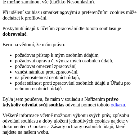
je možné zamítnout vše (tlačítko Nesouhlasím).
Při udělení souhlasu smarketingovými a preferenčními cookies může
docházet k profilování.
Poskytnutí údajů k účelům zpracování dle tohoto souhlasu je
dobrovolné.
Beru na vědomí, že mám právo:
požadovat přístup k mým osobním údajům,
požadovat opravu či výmaz mých osobních údajů,
požadovat omezení zpracování,
vznést námitku proti zpracování,
na přenositelnost osobních údajů,
podat stížnost proti zpracování osobních údajů u Úřadu pro
ochranu osobních údajů.
Byl/a jsem poučen/a, že mám v souladu s Nařízením
právo
kdykoliv odvolat svůj souhlas
odvolat pomocí tohoto
odkazu
.
Veškeré informace včetně možnosti výkonu svých práv, způsobu
odvolání souhlasu a doby uložení jednotlivých cookies najdete v
dokumentech Cookies a Zásady ochrany osobních údajů, které
najdete na našem webu.