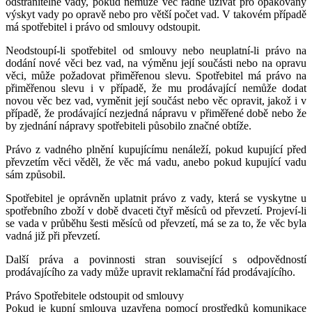
odstranitelné vady, pokud nemůže věc řádně užívat pro opakovaný
výskyt vady po opravě nebo pro větší počet vad. V takovém případě
má spotřebitel i právo od smlouvy odstoupit.
Neodstoupí-li spotřebitel od smlouvy nebo neuplatní-li právo na
dodání nové věci bez vad, na výměnu její součásti nebo na opravu
věci, může požadovat přiměřenou slevu. Spotřebitel má právo na
přiměřenou slevu i v případě, že mu prodávající nemůže dodat
novou věc bez vad, vyměnit její součást nebo věc opravit, jakož i v
případě, že prodávající nezjedná nápravu v přiměřené době nebo že
by zjednání nápravy spotřebiteli působilo značné obtíže.
Právo z vadného plnění kupujícímu nenáleží, pokud kupující před
převzetím věci věděl, že věc má vadu, anebo pokud kupující vadu
sám způsobil.
Spotřebitel je oprávněn uplatnit právo z vady, která se vyskytne u
spotřebního zboží v době dvaceti čtyř měsíců od převzetí. Projeví-li
se vada v průběhu šesti měsíců od převzetí, má se za to, že věc byla
vadná již při převzetí.
Další práva a povinnosti stran související s odpovědností
prodávajícího za vady může upravit reklamační řád prodávajícího.
Právo Spotřebitele odstoupit od smlouvy
Pokud je kupní smlouva uzavřena pomocí prostředků komunikace