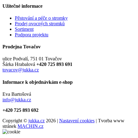
Užitečné informace
Pěstování a péče o stromky
Prodej ovocných stromků
Sortiment
Podpora projektu
Prodejna Tovačov
ulice Podvalí, 751 01 Tovačov
Šárka Hrabalová
+420 725 893 691
tovacov@jukka.cz
Informace k objednávkám e-shop
Eva Bartošová
info@jukka.cz
+420 725 893 692
Copyright ©
jukka.cz
2026 |
Nastavení cookies
| Tvorba www
stránek
MACHIN.cz