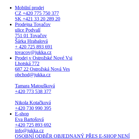
Mobilní prodej
CZ +420 775 750 377
SK +421 33 20 289 20
Prodejna Tovačov
ulice Podvalí
751 01 Tovačov
Šárka Hrabalová
+ 420 725 893 691
tovacov@jukka.cz
Prodej v Ostrožské Nové Vsi
Lhotská 772
687 22 Ostrožská Nová Ves
obchod@jukka.cz
Tamara Matoušková
+420 773 538 377
Nikola Kotačková
+420 730 990 395
E-shop
Eva Bartošová
+420 725 893 692
info@jukka.cz
OSOBNÍ ODBĚR OBJEDNANÝ PŘES E-SHOP NENÍ