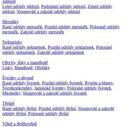
Jabloně
Letní odrůdy jabloní
,
Podzimní odrůdy jabloní
,
Zimní odrůdy
jabloní
,
Sloupovité a zakrslé odrůdy jabloní
Meruňky
Rané odrůdy meruněk
,
Pozdní odrůdy meruněk
,
Polorané odrůdy
meruněk
,
Zakrslé odrůdy meruněk
Nektarinky
Rané odrůdy nektarinek
,
Pozdní odrůdy nektarinek
,
Polorané
odrůdy nektarinek
,
Zakrslé odrůdy nektarinek
Ořechy, lísky a mandloně
Lísky
,
Mandloně
,
Ořešáky
Švestky a slivoně
Rané odrůdy švestek
,
Pozdní odrůdy švestek
,
Ryngle a blumy
,
Švestkomeruňky
,
Japonské švestky
,
Polorané odrůdy švestek
,
Mirabelky
,
Sloupovité a zakrslé odrůdy švestek
Třešně
Rané odrůdy třešní
,
Pozdní odrůdy třešní
,
Sloupovité a zakrslé
odrůdy třešní
,
Polorané odrůdy třešní
Višně a třešňovišně