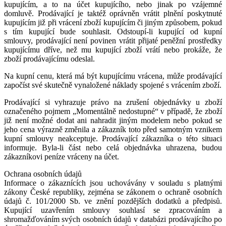
kupujícím, a to na účet kupujícího, nebo jinak po vzájemné
domluvě. Prodávající je taktéž oprávněn vrátit plnění poskytnuté
kupujícím již při vrácení zboží kupujícím či jiným způsobem, pokud
s tím kupující bude souhlasit. Odstoupí-li kupující od kupní
smlouvy, prodávající není povinen vrátit přijaté peněžní prostředky
kupujícímu dříve, než mu kupující zboží vrátí nebo prokáže, že
zboží prodávajícímu odeslal.
Na kupní cenu, která má být kupujícímu vrácena, může prodávající
započíst své skutečně vynaložené náklady spojené s vrácením zboží.
Prodávající si vyhrazuje právo na zrušení objednávky u zboží
označeného pojmem „Momentálně nedostupné“ v případě, že zboží
již není možné dodat ani nahradit jiným modelem nebo pokud se
jeho cena výrazně změnila a zákazník toto před samotným vznikem
kupní smlouvy neakceptuje. Prodávající zákazníka o této situaci
informuje. Byla-li část nebo celá objednávka uhrazena, budou
zákazníkovi peníze vráceny na účet.
Ochrana osobních údajů
Informace o zákaznících jsou uchovávány v souladu s platnými
zákony České republiky, zejména se zákonem o ochraně osobních
údajů č. 101/2000 Sb. ve znění pozdějších dodatků a předpisů.
Kupující uzavřením smlouvy souhlasí se zpracováním a
shromažďováním svých osobních údajů v databázi prodávajícího po