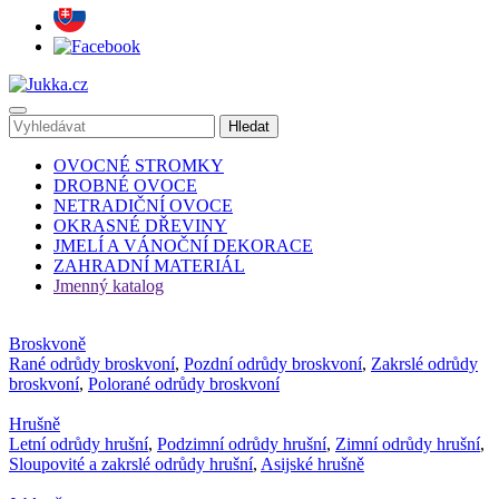
OVOCNÉ STROMKY
DROBNÉ OVOCE
NETRADIČNÍ OVOCE
OKRASNÉ DŘEVINY
JMELÍ A VÁNOČNÍ DEKORACE
ZAHRADNÍ MATERIÁL
Jmenný katalog
Broskvoně
Rané odrůdy broskvoní
,
Pozdní odrůdy broskvoní
,
Zakrslé odrůdy
broskvoní
,
Polorané odrůdy broskvoní
Hrušně
Letní odrůdy hrušní
,
Podzimní odrůdy hrušní
,
Zimní odrůdy hrušní
,
Sloupovité a zakrslé odrůdy hrušní
,
Asijské hrušně