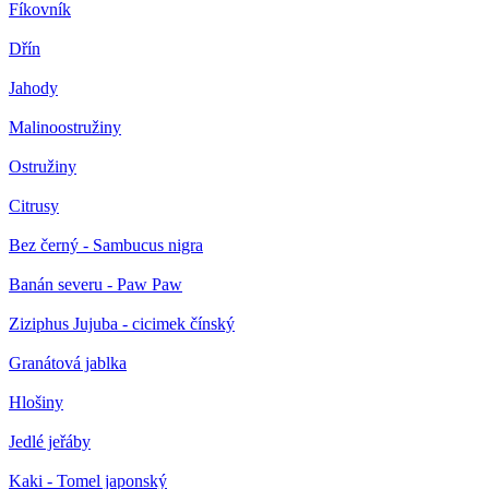
Fíkovník
Dřín
Jahody
Malinoostružiny
Ostružiny
Citrusy
Bez černý - Sambucus nigra
Banán severu - Paw Paw
Ziziphus Jujuba - cicimek čínský
Granátová jablka
Hlošiny
Jedlé jeřáby
Kaki - Tomel japonský