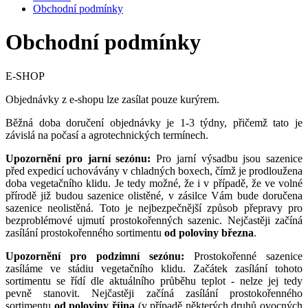
Obchodní podmínky
Obchodní podmínky
E-SHOP
Objednávky z e-shopu lze zasílat pouze kurýrem.
Běžná doba doručení objednávky je 1-3 týdny, přičemž tato je
závislá na počasí a agrotechnických termínech.
Upozornění pro jarní sezónu:
Pro jarní výsadbu jsou sazenice
před expedicí uchovávány v chladných boxech, čímž je prodloužena
doba vegetačního klidu. Je tedy možné, že i v případě, že ve volné
přírodě již budou sazenice olistěné, v zásilce Vám bude doručena
sazenice neolistěná. Toto je nejbezpečnější způsob přepravy pro
bezproblémové ujmutí prostokořenných sazenic. Nejčastěji začíná
zasílání prostokořenného sortimentu
od poloviny března
.
Upozornění pro podzimní sezónu:
Prostokořenné sazenice
zasíláme ve stádiu vegetačního klidu. Začátek zasílání tohoto
sortimentu se řídí dle aktuálního průběhu teplot - nelze jej tedy
pevně stanovit. Nejčastěji začíná zasílání prostokořenného
sortimentu
od poloviny října
(v případě některých druhů ovocných