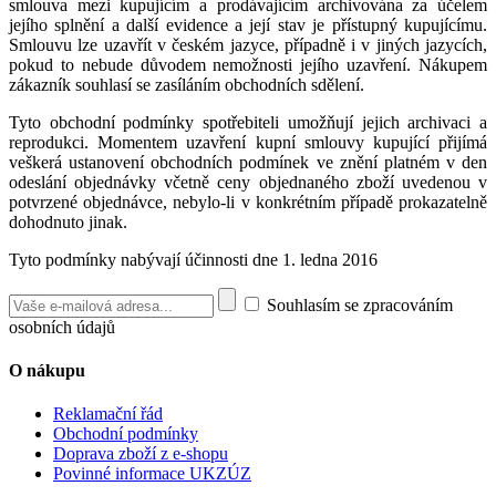
smlouva mezi kupujícím a prodávajícím archivována za účelem
jejího splnění a další evidence a její stav je přístupný kupujícímu.
Smlouvu lze uzavřít v českém jazyce, případně i v jiných jazycích,
pokud to nebude důvodem nemožnosti jejího uzavření. Nákupem
zákazník souhlasí se zasíláním obchodních sdělení.
Tyto obchodní podmínky spotřebiteli umožňují jejich archivaci a
reprodukci. Momentem uzavření kupní smlouvy kupující přijímá
veškerá ustanovení obchodních podmínek ve znění platném v den
odeslání objednávky včetně ceny objednaného zboží uvedenou v
potvrzené objednávce, nebylo-li v konkrétním případě prokazatelně
dohodnuto jinak.
Tyto podmínky nabývají účinnosti dne 1. ledna 2016
Souhlasím se zpracováním
osobních údajů
O nákupu
Reklamační řád
Obchodní podmínky
Doprava zboží z e-shopu
Povinné informace UKZÚZ