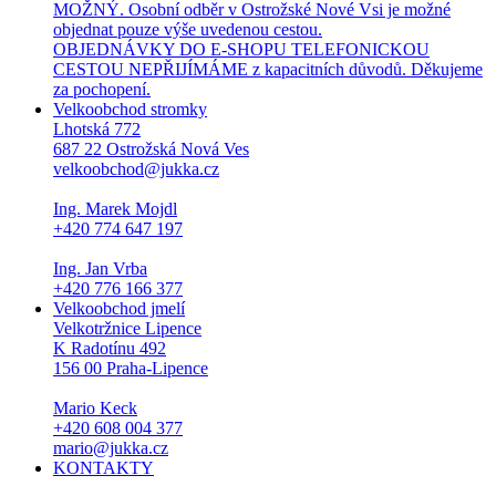
MOŽNÝ. Osobní odběr v Ostrožské Nové Vsi je možné
objednat pouze výše uvedenou cestou.
OBJEDNÁVKY DO E-SHOPU TELEFONICKOU
CESTOU NEPŘIJÍMÁME z kapacitních důvodů. Děkujeme
za pochopení.
Velkoobchod stromky
Lhotská 772
687 22 Ostrožská Nová Ves
velkoobchod@jukka.cz
Ing. Marek Mojdl
+420 774 647 197
Ing. Jan Vrba
+420 776 166 377
Velkoobchod jmelí
Velkotržnice Lipence
K Radotínu 492
156 00 Praha-Lipence
Mario Keck
+420 608 004 377
mario@jukka.cz
KONTAKTY