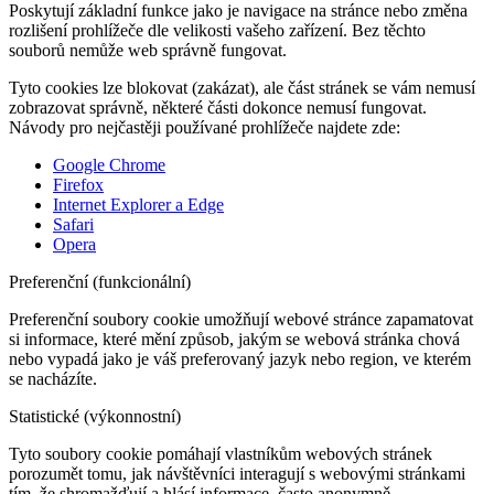
Poskytují základní funkce jako je navigace na stránce nebo změna
rozlišení prohlížeče dle velikosti vašeho zařízení. Bez těchto
souborů nemůže web správně fungovat.
Tyto cookies lze blokovat (zakázat), ale část stránek se vám nemusí
zobrazovat správně, některé části dokonce nemusí fungovat.
Návody pro nejčastěji používané prohlížeče najdete zde:
Google Chrome
Firefox
Internet Explorer a Edge
Safari
Opera
Preferenční (funkcionální)
Preferenční soubory cookie umožňují webové stránce zapamatovat
si informace, které mění způsob, jakým se webová stránka chová
nebo vypadá jako je váš preferovaný jazyk nebo region, ve kterém
se nacházíte.
Statistické (výkonnostní)
Tyto soubory cookie pomáhají vlastníkům webových stránek
porozumět tomu, jak návštěvníci interagují s webovými stránkami
tím, že shromažďují a hlásí informace, často anonymně.