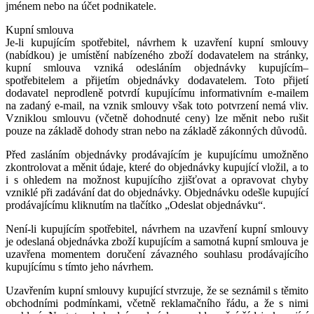
jménem nebo na účet podnikatele.
Kupní smlouva
Je-li kupujícím spotřebitel, návrhem k uzavření kupní smlouvy
(nabídkou) je umístění nabízeného zboží dodavatelem na stránky,
kupní smlouva vzniká odesláním objednávky kupujícím–
spotřebitelem a přijetím objednávky dodavatelem. Toto přijetí
dodavatel neprodleně potvrdí kupujícímu informativním e-mailem
na zadaný e-mail, na vznik smlouvy však toto potvrzení nemá vliv.
Vzniklou smlouvu (včetně dohodnuté ceny) lze měnit nebo rušit
pouze na základě dohody stran nebo na základě zákonných důvodů.
Před zasláním objednávky prodávajícím je kupujícímu umožněno
zkontrolovat a měnit údaje, které do objednávky kupující vložil, a to
i s ohledem na možnost kupujícího zjišťovat a opravovat chyby
vzniklé při zadávání dat do objednávky. Objednávku odešle kupující
prodávajícímu kliknutím na tlačítko „Odeslat objednávku“.
Není-li kupujícím spotřebitel, návrhem na uzavření kupní smlouvy
je odeslaná objednávka zboží kupujícím a samotná kupní smlouva je
uzavřena momentem doručení závazného souhlasu prodávajícího
kupujícímu s tímto jeho návrhem.
Uzavřením kupní smlouvy kupující stvrzuje, že se seznámil s těmito
obchodními podmínkami, včetně reklamačního řádu, a že s nimi