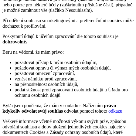
nebo pouze pro některé účely (zaškrtnutím příslušné části), případně
je možné zamítnout vše (tlačítko Nesouhlasím).
Při udělení souhlasu smarketingovými a preferenčními cookies může
docházet k profilování.
Poskytnutí údajů k účelům zpracování dle tohoto souhlasu je
dobrovolné.
Beru na vědomí, že mám právo:
požadovat přístup k mým osobním údajům,
požadovat opravu či výmaz mých osobních údajů,
požadovat omezení zpracování,
vznést námitku proti zpracování,
na přenositelnost osobních údajů,
podat stížnost proti zpracování osobních údajů u Úřadu pro
ochranu osobních údajů.
Byl/a jsem poučen/a, že mám v souladu s Nařízením
právo
kdykoliv odvolat svůj souhlas
odvolat pomocí tohoto
odkazu
.
Veškeré informace včetně možnosti výkonu svých práv, způsobu
odvolání souhlasu a doby uložení jednotlivých cookies najdete v
dokumentech Cookies a Zásady ochrany osobních údajů, které