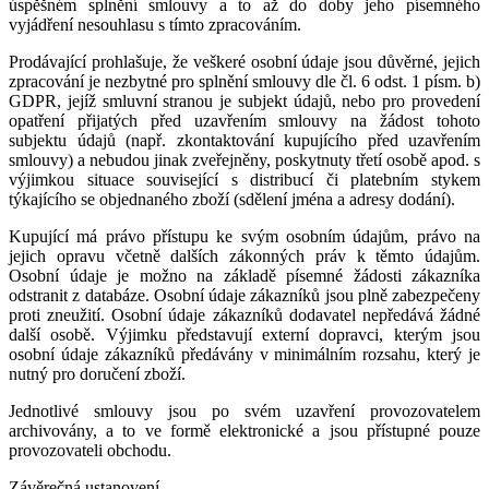
úspěšném splnění smlouvy a to až do doby jeho písemného
vyjádření nesouhlasu s tímto zpracováním.
Prodávající prohlašuje, že veškeré osobní údaje jsou důvěrné, jejich
zpracování je nezbytné pro splnění smlouvy dle čl. 6 odst. 1 písm. b)
GDPR, jejíž smluvní stranou je subjekt údajů, nebo pro provedení
opatření přijatých před uzavřením smlouvy na žádost tohoto
subjektu údajů (např. zkontaktování kupujícího před uzavřením
smlouvy) a nebudou jinak zveřejněny, poskytnuty třetí osobě apod. s
výjimkou situace související s distribucí či platebním stykem
týkajícího se objednaného zboží (sdělení jména a adresy dodání).
Kupující má právo přístupu ke svým osobním údajům, právo na
jejich opravu včetně dalších zákonných práv k těmto údajům.
Osobní údaje je možno na základě písemné žádosti zákazníka
odstranit z databáze. Osobní údaje zákazníků jsou plně zabezpečeny
proti zneužití. Osobní údaje zákazníků dodavatel nepředává žádné
další osobě. Výjimku představují externí dopravci, kterým jsou
osobní údaje zákazníků předávány v minimálním rozsahu, který je
nutný pro doručení zboží.
Jednotlivé smlouvy jsou po svém uzavření provozovatelem
archivovány, a to ve formě elektronické a jsou přístupné pouze
provozovateli obchodu.
Závěrečná ustanovení