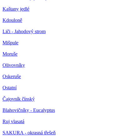
Kaštany jedlé
Kdouloně
Liči - Jahodový strom
Mišpule
Moruše
Olivovníky
Oskeruše
Ostatní
Čajovník čínský
Blahovičníky - Eucalyptus
Ruj vlasatá
SAKURA - okrasná třešeň