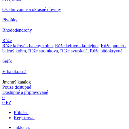
Ostatní vonné a okrasné dřeviny
Pivoňky
Rhododendrony
Růže
Růže keřové - balený kořen
,
Růže keřové - kontejner
,
Růže pnoucí -
balený kořen
,
Růže stromková
,
Růže svraskalá
,
Růže půdokryvná
Šeřík
Vrba okrasná
Jmenný katalog
Pouze dostupné
Dostupné a připravované
0
0 Kč
Přihlásit
Registrovat
Jukka.cz