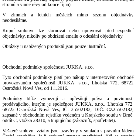
stromů a vinné révy od konce října).
V zimních a letních měsících mimo sezonu objednávky
neodesíláme.
Kupní smlouvu lze stornovat nebo upravovat před expedicí
objednávky, nikoliv po obdržení emailu o odeslání objednávky.
Obrázky u nabízených produktů jsou pouze ilustrační.
Obchodní podmínky společnosti JUKKA, s.r.o.
Tyto obchodní podmínky platí pro nákup v internetovém obchodě
provozovaném společností JUKKA, s.r.o., Lhotská 772, 68722
Ostrožská Nová Ves, od 1.1.2016.
Podmínky blíže vymezují a upřesňují práva a povinnosti
prodávajícího, kterým je společnost JUKKA, s.r.o., Lhotská 772,
68722 Ostrožská Nová Ves, IČ: 25502182, DIČ: CZ25502182,
zapsané v obchodním rejstříku vedeném u Krajského soudu v Brně,
oddíl C, vložka 28310, a kupujícího (zákazník, spotřebitel).
Veškeré smluvní vztahy jsou uzavřeny v souladu s právním řádem