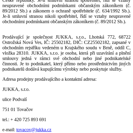
České republiky. Je-li smluvní stranou spotřebitel, řídí se vztahy
neupravené obchodními podmínkami občanským zákoníkem (č.
89/2012 Sb.) a zákonem o ochraně spotřebitele (č. 634/1992 Sb.).
Je-li smluvní stranou nikoli spotřebitel, řídí se vztahy neupravené
obchodními podmínkami občanským zákoníkem (č. 89/2012 Sb.).
Prodávající je společnost JUKKA, s.r.o., Lhotská 772, 68722
Ostrožská Nová Ves, IČ: 25502182, DIČ: CZ25502182, zapsané v
obchodním rejstříku vedeném u Krajského soudu v Brně, oddíl C,
vložka 28310. JUKKA, s.r.o. je osoba, která při uzavírání a plnění
smlouvy jedná v rámci své obchodní nebo jiné podnikatelské
činnosti. Je to podnikatel, který přímo nebo prostřednictvím jiných
podnikatelů dodává kupujícímu výrobky nebo poskytuje služby.
Adresa prodejny prodávajícího a kontaktní adresa:
JUKKA, s.r.o.
ulice Podvalí
751 01 Tovačov
tel.: + 420 725 893 691
e-mail:
tovacov@jukka.cz