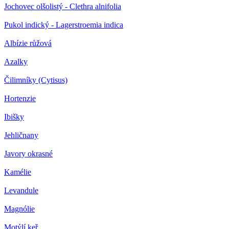
Jochovec olšolistý - Clethra alnifolia
Pukol indický - Lagerstroemia indica
Albízie růžová
Azalky
Čilimníky (Cytisus)
Hortenzie
Ibišky
Jehličnany
Javory okrasné
Kamélie
Levandule
Magnólie
Motýlí keř