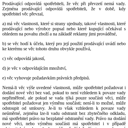
Prodávající odpovídá spotřebiteli, že věc při převzetí nemá vady.
Zejména prodávající odpovídá spotřebiteli, že v době, kdy
spotřebitel věc převzal,
a) má věc vlastnosti, které si strany ujednaly, takové vlastnosti, které
prodávající nebo výrobce popsal nebo které kupující očekával s
ohledem na povahu zboží a na základě reklamy jimi prováděné,
b) se věc hodí k účelu, který pro její použití prodávající uvádí nebo
ke kterému se věc tohoto druhu obvykle používá,
c) věc odpovídá jakostí,
d) je věc v odpovídajícím množství,
e) věc vyhovuje požadavkům právních předpisů.
Nemá-li věc výše uvedené vlastnosti, může spotřebitel požadovat i
dodání nové věci bez vad, pokud to není vzhledem k povaze vady
nepřiměřené, ale pokud se vada týká pouze součásti věci, může
spotřebitel požadovat jen výměnu součásti; není-li to možné, může
odstoupit od smlouvy. Je-li to však vzhledem k povaze vady
neúměrné, zejména lze-li vadu odstranit bez zbytečného odkladu,
má spotřebitel právo na bezplatné odstranění vady. Právo na dodání
nové věci, nebo výměnu součásti má spotřebitel i v případě