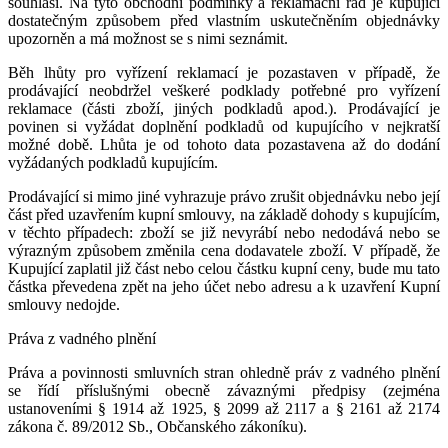
souhlasí. Na tyto obchodní podmínky a reklamační řád je kupující
dostatečným způsobem před vlastním uskutečněním objednávky
upozorněn a má možnost se s nimi seznámit.
Běh lhůty pro vyřízení reklamací je pozastaven v případě, že
prodávající neobdržel veškeré podklady potřebné pro vyřízení
reklamace (části zboží, jiných podkladů apod.). Prodávající je
povinen si vyžádat doplnění podkladů od kupujícího v nejkratší
možné době. Lhůta je od tohoto data pozastavena až do dodání
vyžádaných podkladů kupujícím.
Prodávající si mimo jiné vyhrazuje právo zrušit objednávku nebo její
část před uzavřením kupní smlouvy, na základě dohody s kupujícím,
v těchto případech: zboží se již nevyrábí nebo nedodává nebo se
výrazným způsobem změnila cena dodavatele zboží. V případě, že
Kupující zaplatil již část nebo celou částku kupní ceny, bude mu tato
částka převedena zpět na jeho účet nebo adresu a k uzavření Kupní
smlouvy nedojde.
Práva z vadného plnění
Práva a povinnosti smluvních stran ohledně práv z vadného plnění
se řídí příslušnými obecně závaznými předpisy (zejména
ustanoveními § 1914 až 1925, § 2099 až 2117 a § 2161 až 2174
zákona č. 89/2012 Sb., Občanského zákoníku).