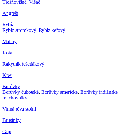
Třešňovišně
,
Višně
Angrešt
Rybíz
Rybíz stromkový
,
Rybíz keřový
Maliny
Josta
Rakytník řešetlákový
Kiwi
Borůvky
Borůvky čukotské
,
Borůvky americké
,
Borůvky indiánské -
muchovníky
Vinná réva stolní
Brusinky
Goji