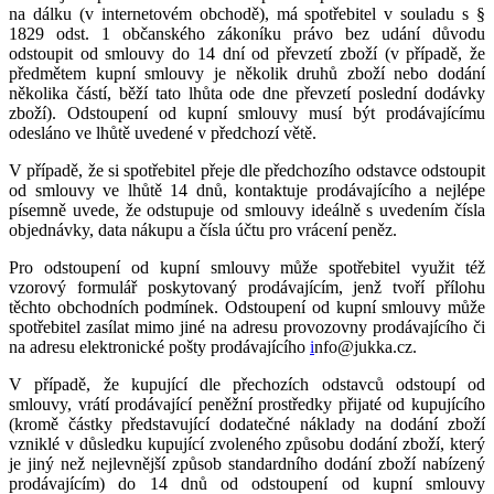
na dálku (v internetovém obchodě), má spotřebitel v souladu s §
1829 odst. 1 občanského zákoníku právo bez udání důvodu
odstoupit od smlouvy do 14 dní od převzetí zboží (v případě, že
předmětem kupní smlouvy je několik druhů zboží nebo dodání
několika částí, běží tato lhůta ode dne převzetí poslední dodávky
zboží). Odstoupení od kupní smlouvy musí být prodávajícímu
odesláno ve lhůtě uvedené v předchozí větě.
V případě, že si spotřebitel přeje dle předchozího odstavce odstoupit
od smlouvy ve lhůtě 14 dnů, kontaktuje prodávajícího a nejlépe
písemně uvede, že odstupuje od smlouvy ideálně s uvedením čísla
objednávky, data nákupu a čísla účtu pro vrácení peněz.
Pro odstoupení od kupní smlouvy může spotřebitel využit též
vzorový formulář poskytovaný prodávajícím, jenž tvoří přílohu
těchto obchodních podmínek. Odstoupení od kupní smlouvy může
spotřebitel zasílat mimo jiné na adresu provozovny prodávajícího či
na adresu elektronické pošty prodávajícího
i
nfo@jukka.cz.
V případě, že kupující dle přechozích odstavců odstoupí od
smlouvy, vrátí prodávající peněžní prostředky přijaté od kupujícího
(kromě částky představující dodatečné náklady na dodání zboží
vzniklé v důsledku kupující zvoleného způsobu dodání zboží, který
je jiný než nejlevnější způsob standardního dodání zboží nabízený
prodávajícím) do 14 dnů od odstoupení od kupní smlouvy