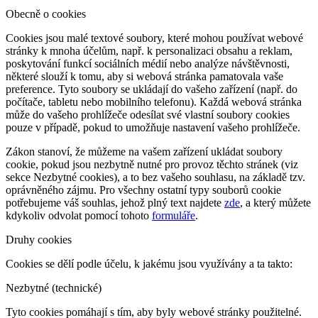
Obecně o cookies
Cookies jsou malé textové soubory, které mohou používat webové
stránky k mnoha účelům, např. k personalizaci obsahu a reklam,
poskytování funkcí sociálních médií nebo analýze návštěvnosti,
některé slouží k tomu, aby si webová stránka pamatovala vaše
preference. Tyto soubory se ukládají do vašeho zařízení (např. do
počítače, tabletu nebo mobilního telefonu). Každá webová stránka
může do vašeho prohlížeče odesílat své vlastní soubory cookies
pouze v případě, pokud to umožňuje nastavení vašeho prohlížeče.
Zákon stanoví, že můžeme na vašem zařízení ukládat soubory
cookie, pokud jsou nezbytně nutné pro provoz těchto stránek (viz
sekce Nezbytné cookies), a to bez vašeho souhlasu, na základě tzv.
oprávněného zájmu. Pro všechny ostatní typy souborů cookie
potřebujeme váš souhlas, jehož plný text najdete
zde
, a který můžete
kdykoliv odvolat pomocí tohoto
formuláře
.
Druhy cookies
Cookies se dělí podle účelu, k jakému jsou využívány a ta takto:
Nezbytné (technické)
Tyto cookies pomáhají s tím, aby byly webové stránky použitelné.