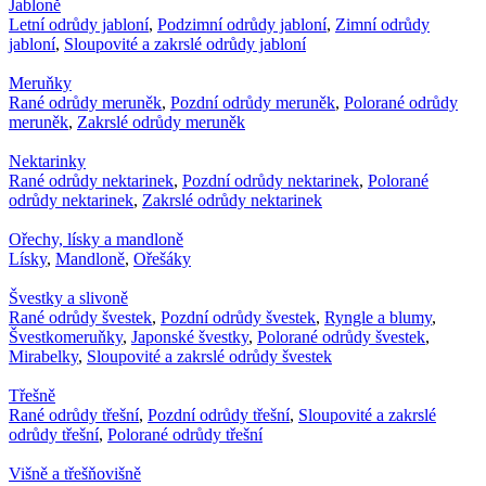
Jabloně
Letní odrůdy jabloní
,
Podzimní odrůdy jabloní
,
Zimní odrůdy
jabloní
,
Sloupovité a zakrslé odrůdy jabloní
Meruňky
Rané odrůdy meruněk
,
Pozdní odrůdy meruněk
,
Polorané odrůdy
meruněk
,
Zakrslé odrůdy meruněk
Nektarinky
Rané odrůdy nektarinek
,
Pozdní odrůdy nektarinek
,
Polorané
odrůdy nektarinek
,
Zakrslé odrůdy nektarinek
Ořechy, lísky a mandloně
Lísky
,
Mandloně
,
Ořešáky
Švestky a slivoně
Rané odrůdy švestek
,
Pozdní odrůdy švestek
,
Ryngle a blumy
,
Švestkomeruňky
,
Japonské švestky
,
Polorané odrůdy švestek
,
Mirabelky
,
Sloupovité a zakrslé odrůdy švestek
Třešně
Rané odrůdy třešní
,
Pozdní odrůdy třešní
,
Sloupovité a zakrslé
odrůdy třešní
,
Polorané odrůdy třešní
Višně a třešňovišně