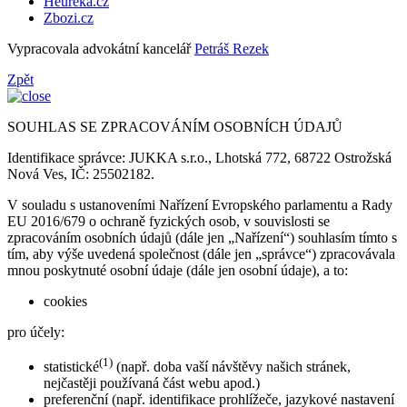
Heureka.cz
Zbozi.cz
Vypracovala advokátní kancelář
Petráš Rezek
Zpět
SOUHLAS SE ZPRACOVÁNÍM OSOBNÍCH ÚDAJŮ
Identifikace správce: JUKKA s.r.o., Lhotská 772, 68722 Ostrožská
Nová Ves, IČ: 25502182.
V souladu s ustanoveními Nařízení Evropského parlamentu a Rady
EU 2016/679 o ochraně fyzických osob, v souvislosti se
zpracováním osobních údajů (dále jen „Nařízení“) souhlasím tímto s
tím, aby výše uvedená společnost (dále jen „správce“) zpracovávala
mnou poskytnuté osobní údaje (dále jen osobní údaje), a to:
cookies
pro účely:
(1)
statistické
(např. doba vaší návštěvy našich stránek,
nejčastěji používaná část webu apod.)
preferenční (např. identifikace prohlížeče, jazykové nastavení