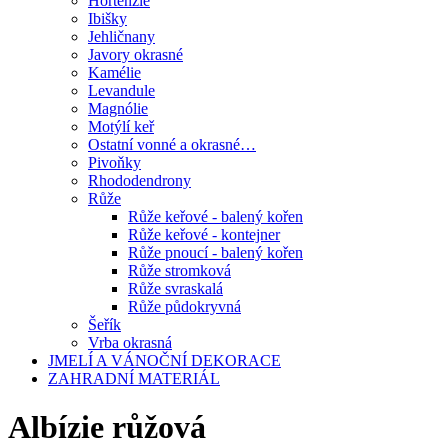
Hortenzie
Ibišky
Jehličnany
Javory okrasné
Kamélie
Levandule
Magnólie
Motýlí keř
Ostatní vonné a okrasné…
Pivoňky
Rhododendrony
Růže
Růže keřové - balený kořen
Růže keřové - kontejner
Růže pnoucí - balený kořen
Růže stromková
Růže svraskalá
Růže půdokryvná
Šeřík
Vrba okrasná
JMELÍ A VÁNOČNÍ DEKORACE
ZAHRADNÍ MATERIÁL
Albízie růžová