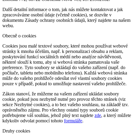
Další detailní informace o tom, jak nás můžete kontaktovat a jak
zpracováváme osobní údaje (včetně cookies), se dozvíte v
dokumentu Zásady ochrany osobních údajů, který najdete na našem
webu.
Obecně o cookies
Cookies jsou malé textové soubory, které mohou používat webové
stránky k mnoha účelům, např. k personalizaci obsahu a reklam,
poskytování funkcí sociálních médií nebo analýze návštěvnosti,
některé slouží k tomu, aby si webová stránka pamatovala vaše
preference. Tyto soubory se ukládají do vašeho zařízení (např. do
počítače, tabletu nebo mobilního telefonu). Každá webová stránka
může do vašeho prohlížeče odesílat své vlastní soubory cookies
pouze v případě, pokud to umožňuje nastavení vašeho prohlížeče.
Zákon stanoví, že můžeme na vašem zařízení ukládat soubory
cookie, pokud jsou nezbytně nutné pro provoz těchto stránek (viz
sekce Nezbytné cookies), a to bez vašeho souhlasu, na základě tzv.
oprávněného zájmu. Pro všechny ostatní typy souborů cookie
potřebujeme váš souhlas, jehož plný text najdete
zde
, a který můžete
kdykoliv odvolat pomocí tohoto
formuláře
.
Druhy cookies