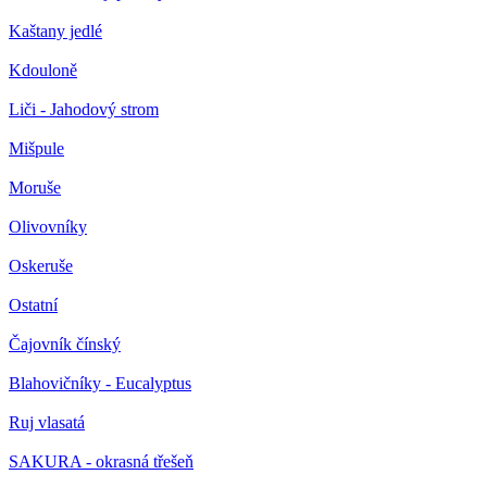
Kaštany jedlé
Kdouloně
Liči - Jahodový strom
Mišpule
Moruše
Olivovníky
Oskeruše
Ostatní
Čajovník čínský
Blahovičníky - Eucalyptus
Ruj vlasatá
SAKURA - okrasná třešeň