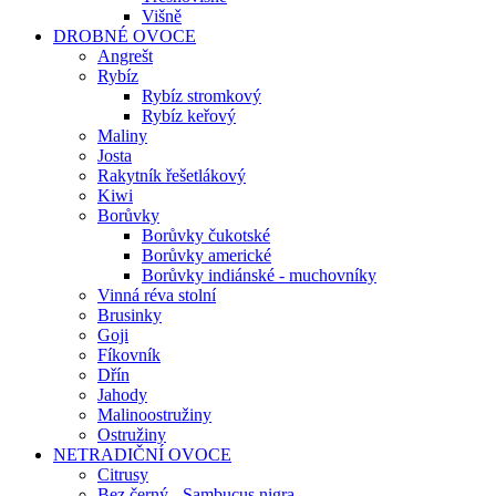
Višně
DROBNÉ OVOCE
Angrešt
Rybíz
Rybíz stromkový
Rybíz keřový
Maliny
Josta
Rakytník řešetlákový
Kiwi
Borůvky
Borůvky čukotské
Borůvky americké
Borůvky indiánské - muchovníky
Vinná réva stolní
Brusinky
Goji
Fíkovník
Dřín
Jahody
Malinoostružiny
Ostružiny
NETRADIČNÍ OVOCE
Citrusy
Bez černý - Sambucus nigra