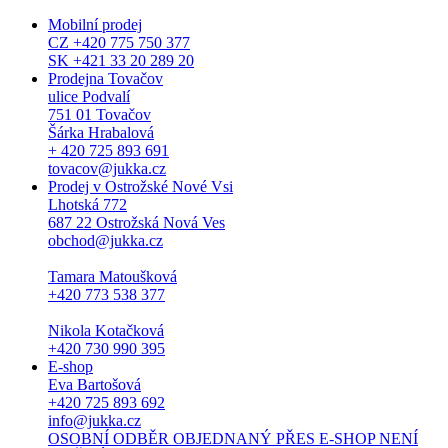
Mobilní prodej
CZ +420 775 750 377
SK +421 33 20 289 20
Prodejna Tovačov
ulice Podvalí
751 01 Tovačov
Šárka Hrabalová
+ 420 725 893 691
tovacov@jukka.cz
Prodej v Ostrožské Nové Vsi
Lhotská 772
687 22 Ostrožská Nová Ves
obchod@jukka.cz
Tamara Matoušková
+420 773 538 377
Nikola Kotačková
+420 730 990 395
E-shop
Eva Bartošová
+420 725 893 692
info@jukka.cz
OSOBNÍ ODBĚR OBJEDNANÝ PŘES E-SHOP NENÍ