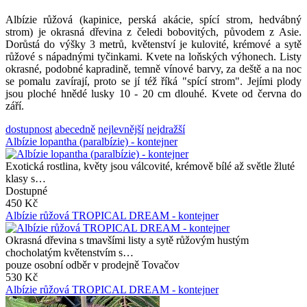
Albízie růžová (kapinice, perská akácie, spící strom, hedvábný
strom) je okrasná dřevina z čeledi bobovitých, původem z Asie.
Dorůstá do výšky 3 metrů, květenství je kulovité, krémové a sytě
růžové s nápadnými tyčinkami. Kvete na loňských výhonech. Listy
okrasné, podobné kapradině, temně vínové barvy, za deště a na noc
se pomalu zavírají, proto se jí též říká "spící strom". Jejími plody
jsou ploché hnědé lusky 10 - 20 cm dlouhé. Kvete od června do
září.
dostupnost
abecedně
nejlevnější
nejdražší
Albízie lopantha (paralbízie) - kontejner
Exotická rostlina, květy jsou válcovité, krémově bílé až světle žluté
klasy s…
Dostupné
450 Kč
Albízie růžová TROPICAL DREAM - kontejner
Okrasná dřevina s tmavšími listy a sytě růžovým hustým
chocholatým květenstvím s…
pouze osobní odběr v prodejně Tovačov
530 Kč
Albízie růžová TROPICAL DREAM - kontejner