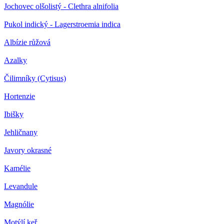
Jochovec olšolistý - Clethra alnifolia
Pukol indický - Lagerstroemia indica
Albízie růžová
Azalky
Čilimníky (Cytisus)
Hortenzie
Ibišky
Jehličnany
Javory okrasné
Kamélie
Levandule
Magnólie
Motýlí keř