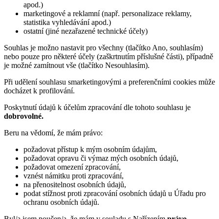
apod.)
marketingové a reklamní (např. personalizace reklamy,
statistika vyhledávání apod.)
ostatní (jiné nezařazené technické účely)
Souhlas je možno nastavit pro všechny (tlačítko Ano, souhlasím)
nebo pouze pro některé účely (zaškrtnutím příslušné části), případně
je možné zamítnout vše (tlačítko Nesouhlasím).
Při udělení souhlasu smarketingovými a preferenčními cookies může
docházet k profilování.
Poskytnutí údajů k účelům zpracování dle tohoto souhlasu je
dobrovolné.
Beru na vědomí, že mám právo:
požadovat přístup k mým osobním údajům,
požadovat opravu či výmaz mých osobních údajů,
požadovat omezení zpracování,
vznést námitku proti zpracování,
na přenositelnost osobních údajů,
podat stížnost proti zpracování osobních údajů u Úřadu pro
ochranu osobních údajů.
Byl/a jsem poučen/a, že mám v souladu s Nařízením
právo