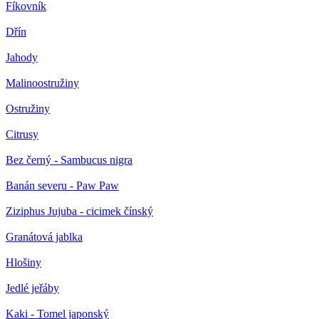
Fíkovník
Dřín
Jahody
Malinoostružiny
Ostružiny
Citrusy
Bez černý - Sambucus nigra
Banán severu - Paw Paw
Ziziphus Jujuba - cicimek čínský
Granátová jablka
Hlošiny
Jedlé jeřáby
Kaki - Tomel japonský