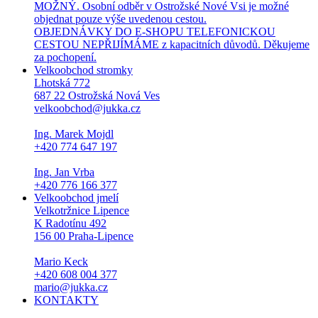
MOŽNÝ. Osobní odběr v Ostrožské Nové Vsi je možné
objednat pouze výše uvedenou cestou.
OBJEDNÁVKY DO E-SHOPU TELEFONICKOU
CESTOU NEPŘIJÍMÁME z kapacitních důvodů. Děkujeme
za pochopení.
Velkoobchod stromky
Lhotská 772
687 22 Ostrožská Nová Ves
velkoobchod@jukka.cz
Ing. Marek Mojdl
+420 774 647 197
Ing. Jan Vrba
+420 776 166 377
Velkoobchod jmelí
Velkotržnice Lipence
K Radotínu 492
156 00 Praha-Lipence
Mario Keck
+420 608 004 377
mario@jukka.cz
KONTAKTY