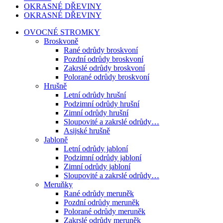
OKRASNÉ DŘEVINY
OKRASNÉ DŘEVINY
OVOCNÉ STROMKY
Broskvoně
Rané odrůdy broskvoní
Pozdní odrůdy broskvoní
Zakrslé odrůdy broskvoní
Polorané odrůdy broskvoní
Hrušně
Letní odrůdy hrušní
Podzimní odrůdy hrušní
Zimní odrůdy hrušní
Sloupovité a zakrslé odrůdy…
Asijské hrušně
Jabloně
Letní odrůdy jabloní
Podzimní odrůdy jabloní
Zimní odrůdy jabloní
Sloupovité a zakrslé odrůdy…
Meruňky
Rané odrůdy meruněk
Pozdní odrůdy meruněk
Polorané odrůdy meruněk
Zakrslé odrůdy meruněk