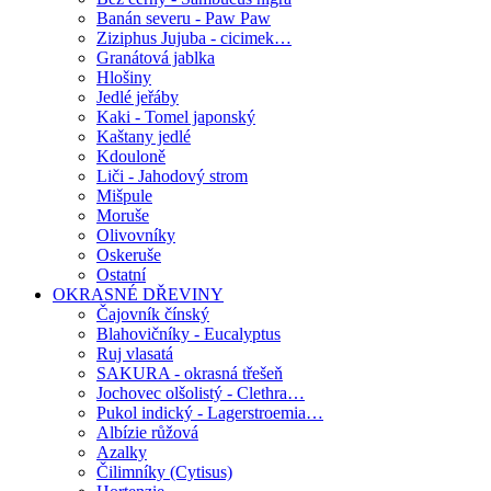
Banán severu - Paw Paw
Ziziphus Jujuba - cicimek…
Granátová jablka
Hlošiny
Jedlé jeřáby
Kaki - Tomel japonský
Kaštany jedlé
Kdouloně
Liči - Jahodový strom
Mišpule
Moruše
Olivovníky
Oskeruše
Ostatní
OKRASNÉ DŘEVINY
Čajovník čínský
Blahovičníky - Eucalyptus
Ruj vlasatá
SAKURA - okrasná třešeň
Jochovec olšolistý - Clethra…
Pukol indický - Lagerstroemia…
Albízie růžová
Azalky
Čilimníky (Cytisus)