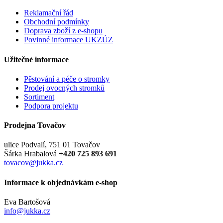
Reklamační řád
Obchodní podmínky
Doprava zboží z e-shopu
Povinné informace UKZÚZ
Užitečné informace
Pěstování a péče o stromky
Prodej ovocných stromků
Sortiment
Podpora projektu
Prodejna Tovačov
ulice Podvalí, 751 01 Tovačov
Šárka Hrabalová
+420 725 893 691
tovacov@jukka.cz
Informace k objednávkám e-shop
Eva Bartošová
info@jukka.cz