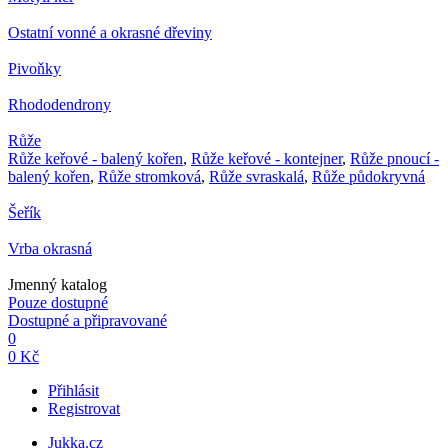
Ostatní vonné a okrasné dřeviny
Pivoňky
Rhododendrony
Růže
Růže keřové - balený kořen
,
Růže keřové - kontejner
,
Růže pnoucí -
balený kořen
,
Růže stromková
,
Růže svraskalá
,
Růže půdokryvná
Šeřík
Vrba okrasná
Jmenný katalog
Pouze dostupné
Dostupné a připravované
0
0 Kč
Přihlásit
Registrovat
Jukka.cz