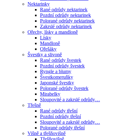
Nektarinky
Rané odrůdy nektarinek
Pozdní odrůdy nektarinek
Polorané odrůdy nektarinek
Zakrslé odrůdy nektarinek
Ořechy, lísky a mandloně
Lísky
Mandloně
Ořešáky
Švestky a slivoně
Rané odrůdy švestek
Pozdní odrůdy švestek
Ryngle a blumy
Švestkomeruňky
Japonské švestky
Polorané odrůdy švestek
Mirabelky
Sloupovité a zakrslé odrůdy…
Třešně
Rané odrůdy třešní
Pozdní odrůdy třešní
Sloupovité a zakrslé odrůdy…
Polorané odrůdy třešní
Višně a třešňovišně
Třešňovišně