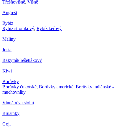
Třešňovišně
,
Višně
Angrešt
Rybíz
Rybíz stromkový
,
Rybíz keřový
Maliny
Josta
Rakytník řešetlákový
Kiwi
Borůvky
Borůvky čukotské
,
Borůvky americké
,
Borůvky indiánské -
muchovníky
Vinná réva stolní
Brusinky
Goji