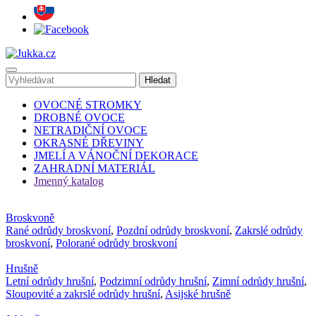
OVOCNÉ STROMKY
DROBNÉ OVOCE
NETRADIČNÍ OVOCE
OKRASNÉ DŘEVINY
JMELÍ A VÁNOČNÍ DEKORACE
ZAHRADNÍ MATERIÁL
Jmenný katalog
Broskvoně
Rané odrůdy broskvoní
,
Pozdní odrůdy broskvoní
,
Zakrslé odrůdy
broskvoní
,
Polorané odrůdy broskvoní
Hrušně
Letní odrůdy hrušní
,
Podzimní odrůdy hrušní
,
Zimní odrůdy hrušní
,
Sloupovité a zakrslé odrůdy hrušní
,
Asijské hrušně