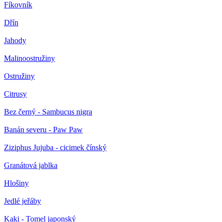
Fíkovník
Dřín
Jahody
Malinoostružiny
Ostružiny
Citrusy
Bez černý - Sambucus nigra
Banán severu - Paw Paw
Ziziphus Jujuba - cicimek čínský
Granátová jablka
Hlošiny
Jedlé jeřáby
Kaki - Tomel japonský