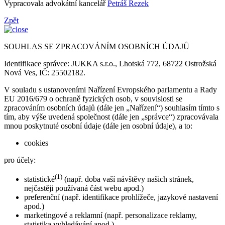
Vypracovala advokátní kancelář
Petráš Rezek
Zpět
SOUHLAS SE ZPRACOVÁNÍM OSOBNÍCH ÚDAJŮ
Identifikace správce: JUKKA s.r.o., Lhotská 772, 68722 Ostrožská
Nová Ves, IČ: 25502182.
V souladu s ustanoveními Nařízení Evropského parlamentu a Rady
EU 2016/679 o ochraně fyzických osob, v souvislosti se
zpracováním osobních údajů (dále jen „Nařízení“) souhlasím tímto s
tím, aby výše uvedená společnost (dále jen „správce“) zpracovávala
mnou poskytnuté osobní údaje (dále jen osobní údaje), a to:
cookies
pro účely:
(1)
statistické
(např. doba vaší návštěvy našich stránek,
nejčastěji používaná část webu apod.)
preferenční (např. identifikace prohlížeče, jazykové nastavení
apod.)
marketingové a reklamní (např. personalizace reklamy,
statistika vyhledávání apod.)