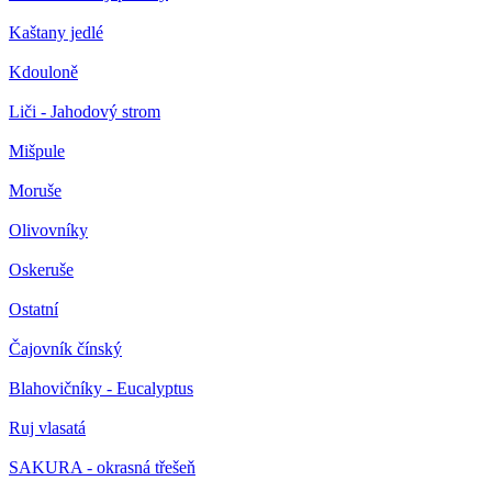
Kaštany jedlé
Kdouloně
Liči - Jahodový strom
Mišpule
Moruše
Olivovníky
Oskeruše
Ostatní
Čajovník čínský
Blahovičníky - Eucalyptus
Ruj vlasatá
SAKURA - okrasná třešeň