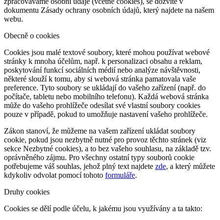
zpracováváme osobní údaje (včetně cookies), se dozvíte v
dokumentu Zásady ochrany osobních údajů, který najdete na našem
webu.
Obecně o cookies
Cookies jsou malé textové soubory, které mohou používat webové
stránky k mnoha účelům, např. k personalizaci obsahu a reklam,
poskytování funkcí sociálních médií nebo analýze návštěvnosti,
některé slouží k tomu, aby si webová stránka pamatovala vaše
preference. Tyto soubory se ukládají do vašeho zařízení (např. do
počítače, tabletu nebo mobilního telefonu). Každá webová stránka
může do vašeho prohlížeče odesílat své vlastní soubory cookies
pouze v případě, pokud to umožňuje nastavení vašeho prohlížeče.
Zákon stanoví, že můžeme na vašem zařízení ukládat soubory
cookie, pokud jsou nezbytně nutné pro provoz těchto stránek (viz
sekce Nezbytné cookies), a to bez vašeho souhlasu, na základě tzv.
oprávněného zájmu. Pro všechny ostatní typy souborů cookie
potřebujeme váš souhlas, jehož plný text najdete
zde
, a který můžete
kdykoliv odvolat pomocí tohoto
formuláře
.
Druhy cookies
Cookies se dělí podle účelu, k jakému jsou využívány a ta takto: