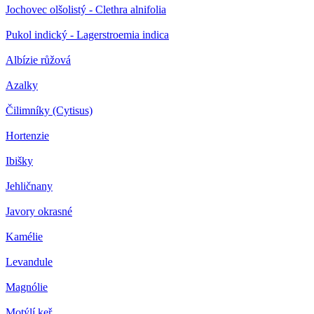
Jochovec olšolistý - Clethra alnifolia
Pukol indický - Lagerstroemia indica
Albízie růžová
Azalky
Čilimníky (Cytisus)
Hortenzie
Ibišky
Jehličnany
Javory okrasné
Kamélie
Levandule
Magnólie
Motýlí keř