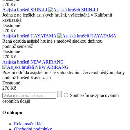
270 Kč
Asijská hrušeň SHIN-LI
Jedna z nejlepších asijských hrušní, vyšlechtěná v Kalifornii
kavkazská
Dostupné
270 Kč
Asijská hrušeň HAYATAMA
Raná odrůda asijské hrušně s medově sladkou dužinou
podnož semenáč
Dostupné
270 Kč
Asijská hrušeň NEW ARIRANG
Pozdní odrůda asijské hrušně s atraktivními červenohnědými plody
podnož hrušeň Kavkazská
Dostupné
270 Kč
Souhlasím se zpracováním
osobních údajů
O nákupu
Reklamační řád
Obchodní podmínky