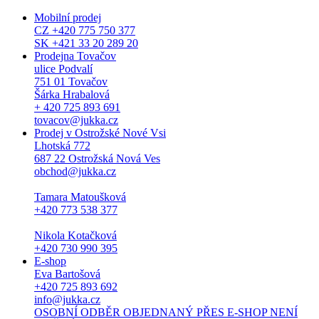
Mobilní prodej
CZ +420 775 750 377
SK +421 33 20 289 20
Prodejna Tovačov
ulice Podvalí
751 01 Tovačov
Šárka Hrabalová
+ 420 725 893 691
tovacov@jukka.cz
Prodej v Ostrožské Nové Vsi
Lhotská 772
687 22 Ostrožská Nová Ves
obchod@jukka.cz
Tamara Matoušková
+420 773 538 377
Nikola Kotačková
+420 730 990 395
E-shop
Eva Bartošová
+420 725 893 692
info@jukka.cz
OSOBNÍ ODBĚR OBJEDNANÝ PŘES E-SHOP NENÍ