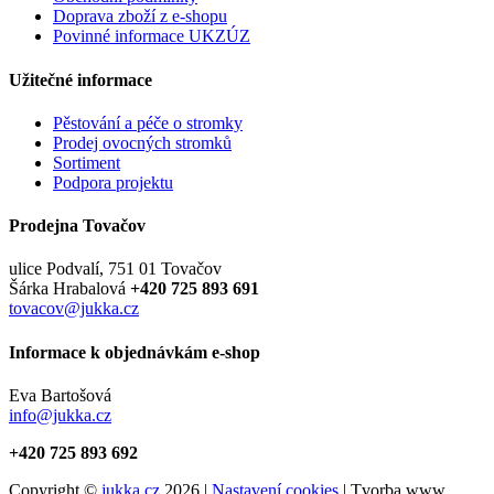
Doprava zboží z e-shopu
Povinné informace UKZÚZ
Užitečné informace
Pěstování a péče o stromky
Prodej ovocných stromků
Sortiment
Podpora projektu
Prodejna Tovačov
ulice Podvalí, 751 01 Tovačov
Šárka Hrabalová
+420 725 893 691
tovacov@jukka.cz
Informace k objednávkám e-shop
Eva Bartošová
info@jukka.cz
+420 725 893 692
Copyright ©
jukka.cz
2026 |
Nastavení cookies
| Tvorba www