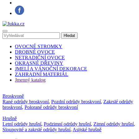
OVOCNÉ STROMKY
DROBNÉ OVOCE
NETRADIČNÍ OVOCE
OKRASNÉ DŘEVINY
JMELÍ A VÁNOČNÍ DEKORACE
ZAHRADNÍ MATERIÁL
Jmenný katalog
Broskvoně
Rané odrůdy broskvoní
,
Pozdní odrůdy broskvoní
,
Zakrslé odrůdy
broskvoní
,
Polorané odrůdy broskvoní
Hrušně
Letní odrůdy hrušní
,
Podzimní odrůdy hrušní
,
Zimní odrůdy hrušní
,
Sloupovité a zakrslé odrůdy hrušní
,
Asijské hrušně