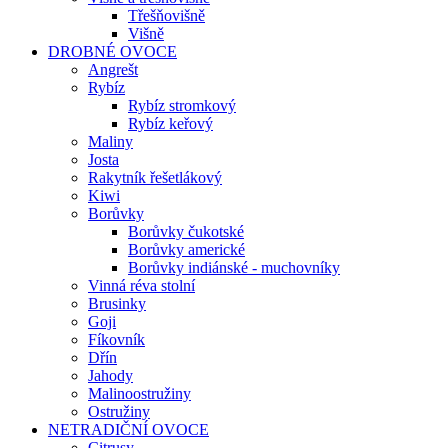
Třešňovišně
Višně
DROBNÉ OVOCE
Angrešt
Rybíz
Rybíz stromkový
Rybíz keřový
Maliny
Josta
Rakytník řešetlákový
Kiwi
Borůvky
Borůvky čukotské
Borůvky americké
Borůvky indiánské - muchovníky
Vinná réva stolní
Brusinky
Goji
Fíkovník
Dřín
Jahody
Malinoostružiny
Ostružiny
NETRADIČNÍ OVOCE
Citrusy