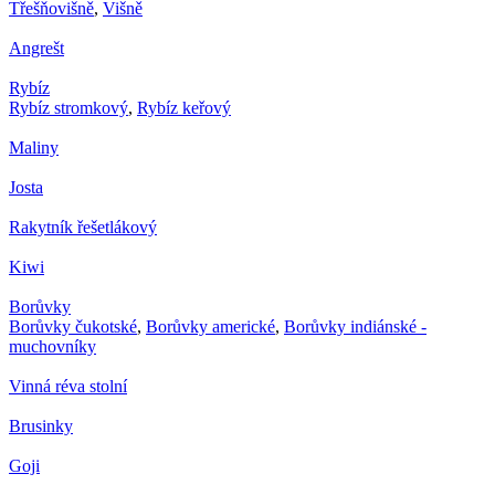
Třešňovišně
,
Višně
Angrešt
Rybíz
Rybíz stromkový
,
Rybíz keřový
Maliny
Josta
Rakytník řešetlákový
Kiwi
Borůvky
Borůvky čukotské
,
Borůvky americké
,
Borůvky indiánské -
muchovníky
Vinná réva stolní
Brusinky
Goji