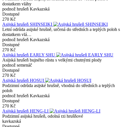
dostatkem vláhy
podnož hrušeň Kavkazská
Dostupné
270 Kč
Asijská hrušeň SHINSEIKI
Letní odrůda asijské hrušně, určená do středních a teplých poloh s
dostatkem vlá…
podnož hrušeň Kavkazská
Dostupné
270 Kč
Asijská hrušeň EARLY SHU
Asijská hrušeň bujného růstu s velkými chutnými plody
podnož semenáč
Dostupné
270 Kč
Asijská hrušeň HOSUI
Podzimní odrůda asijské hrušně, vhodná do středních a teplých
poloh
podnož hrušeň Kavkazská
Dostupné
270 Kč
Asijská hrušeň HENG-LI
Podzimní asijská hrušeň, odolná rzi hrušňové
kavkazská
Dostupné