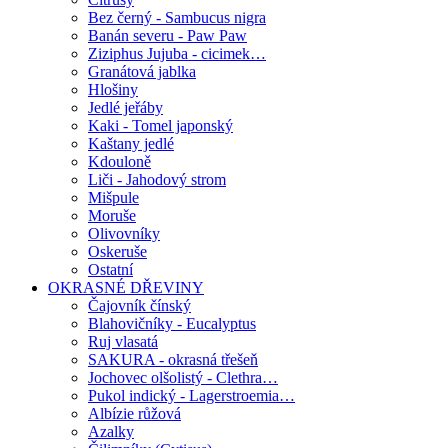
Bez černý - Sambucus nigra
Banán severu - Paw Paw
Ziziphus Jujuba - cicimek…
Granátová jablka
Hlošiny
Jedlé jeřáby
Kaki - Tomel japonský
Kaštany jedlé
Kdouloně
Liči - Jahodový strom
Mišpule
Moruše
Olivovníky
Oskeruše
Ostatní
OKRASNÉ DŘEVINY
Čajovník čínský
Blahovičníky - Eucalyptus
Ruj vlasatá
SAKURA - okrasná třešeň
Jochovec olšolistý - Clethra…
Pukol indický - Lagerstroemia…
Albízie růžová
Azalky