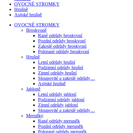
OVOCNÉ STROMKY
Hrušně
Asijské hrušně
OVOCNÉ STROMKY
Broskvoně
Rané odrůdy broskvoní
Pozdní odrůdy broskvoní
Zakrslé odrůdy broskvoní
Polorané odrůdy broskvoní
Hrušně
Letní odrůdy hrušní
Podzimní odrůdy hrušní
Zimní odrůdy hrušní
Sloupovité a zakrslé odrůdy…
Asijské hrušně
Jabloně
Letní odrůdy jabloní
Podzimní odrůdy jabloní
Zimní odrůdy jabloní
Sloupovité a zakrslé odrůdy…
Meruňky
Rané odrůdy meruněk
Pozdní odrůdy meruněk
Polorané odrůdy meruněk