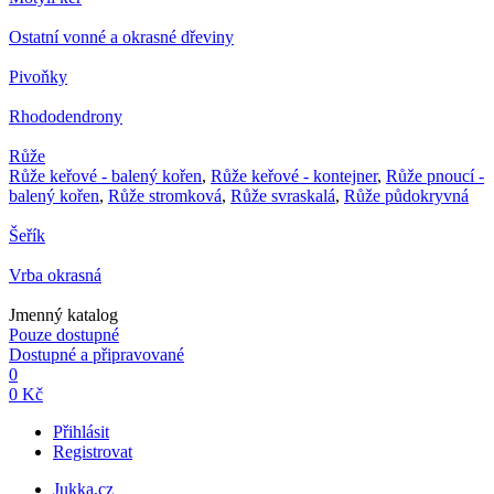
Ostatní vonné a okrasné dřeviny
Pivoňky
Rhododendrony
Růže
Růže keřové - balený kořen
,
Růže keřové - kontejner
,
Růže pnoucí -
balený kořen
,
Růže stromková
,
Růže svraskalá
,
Růže půdokryvná
Šeřík
Vrba okrasná
Jmenný katalog
Pouze dostupné
Dostupné a připravované
0
0 Kč
Přihlásit
Registrovat
Jukka.cz