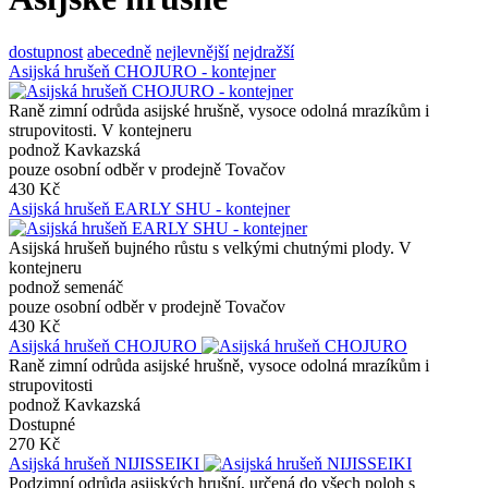
dostupnost
abecedně
nejlevnější
nejdražší
Asijská hrušeň CHOJURO - kontejner
Raně zimní odrůda asijské hrušně, vysoce odolná mrazíkům i
strupovitosti. V kontejneru
podnož Kavkazská
pouze osobní odběr v prodejně Tovačov
430 Kč
Asijská hrušeň EARLY SHU - kontejner
Asijská hrušeň bujného růstu s velkými chutnými plody. V
kontejneru
podnož semenáč
pouze osobní odběr v prodejně Tovačov
430 Kč
Asijská hrušeň CHOJURO
Raně zimní odrůda asijské hrušně, vysoce odolná mrazíkům i
strupovitosti
podnož Kavkazská
Dostupné
270 Kč
Asijská hrušeň NIJISSEIKI
Podzimní odrůda asijských hrušní, určená do všech poloh s