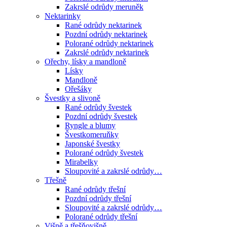
Zakrslé odrůdy meruněk
Nektarinky
Rané odrůdy nektarinek
Pozdní odrůdy nektarinek
Polorané odrůdy nektarinek
Zakrslé odrůdy nektarinek
Ořechy, lísky a mandloně
Lísky
Mandloně
Ořešáky
Švestky a slivoně
Rané odrůdy švestek
Pozdní odrůdy švestek
Ryngle a blumy
Švestkomeruňky
Japonské švestky
Polorané odrůdy švestek
Mirabelky
Sloupovité a zakrslé odrůdy…
Třešně
Rané odrůdy třešní
Pozdní odrůdy třešní
Sloupovité a zakrslé odrůdy…
Polorané odrůdy třešní
Višně a třešňovišně