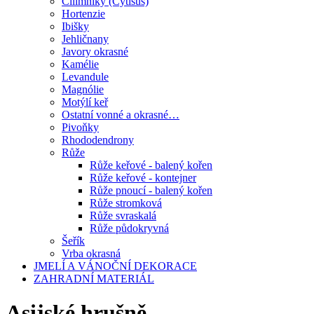
Čilimníky (Cytisus)
Hortenzie
Ibišky
Jehličnany
Javory okrasné
Kamélie
Levandule
Magnólie
Motýlí keř
Ostatní vonné a okrasné…
Pivoňky
Rhododendrony
Růže
Růže keřové - balený kořen
Růže keřové - kontejner
Růže pnoucí - balený kořen
Růže stromková
Růže svraskalá
Růže půdokryvná
Šeřík
Vrba okrasná
JMELÍ A VÁNOČNÍ DEKORACE
ZAHRADNÍ MATERIÁL
Asijské hrušně