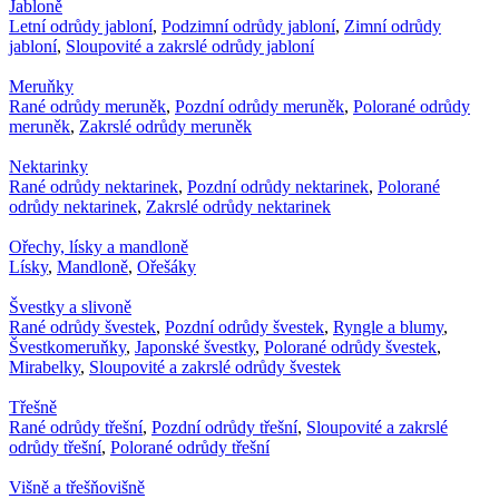
Jabloně
Letní odrůdy jabloní
,
Podzimní odrůdy jabloní
,
Zimní odrůdy
jabloní
,
Sloupovité a zakrslé odrůdy jabloní
Meruňky
Rané odrůdy meruněk
,
Pozdní odrůdy meruněk
,
Polorané odrůdy
meruněk
,
Zakrslé odrůdy meruněk
Nektarinky
Rané odrůdy nektarinek
,
Pozdní odrůdy nektarinek
,
Polorané
odrůdy nektarinek
,
Zakrslé odrůdy nektarinek
Ořechy, lísky a mandloně
Lísky
,
Mandloně
,
Ořešáky
Švestky a slivoně
Rané odrůdy švestek
,
Pozdní odrůdy švestek
,
Ryngle a blumy
,
Švestkomeruňky
,
Japonské švestky
,
Polorané odrůdy švestek
,
Mirabelky
,
Sloupovité a zakrslé odrůdy švestek
Třešně
Rané odrůdy třešní
,
Pozdní odrůdy třešní
,
Sloupovité a zakrslé
odrůdy třešní
,
Polorané odrůdy třešní
Višně a třešňovišně