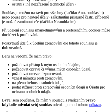
ostatní (jiné nezařazené technické účely)
Souhlas je možno nastavit pro všechny (tlačítko Ano, souhlasím)
nebo pouze pro některé účely (zaškrtnutím příslušné části), případně
je možné zamítnout vše (tlačítko Nesouhlasím).
Při udělení souhlasu smarketingovými a preferenčními cookies může
docházet k profilování.
Poskytnutí údajů k účelům zpracování dle tohoto souhlasu je
dobrovolné.
Beru na vědomí, že mám právo:
požadovat přístup k mým osobním údajům,
požadovat opravu či výmaz mých osobních údajů,
požadovat omezení zpracování,
vznést námitku proti zpracování,
na přenositelnost osobních údajů,
podat stížnost proti zpracování osobních údajů u Úřadu pro
ochranu osobních údajů.
Byl/a jsem poučen/a, že mám v souladu s Nařízením
právo
kdykoliv odvolat svůj souhlas
odvolat pomocí tohoto
odkazu
.