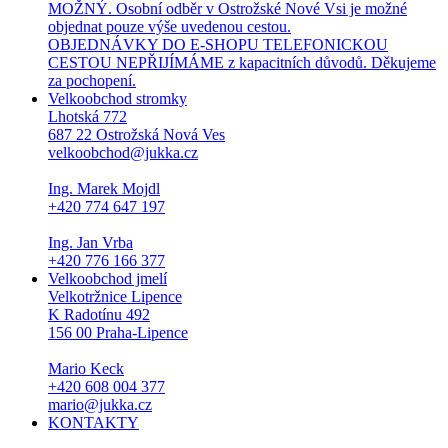
MOŽNÝ. Osobní odběr v Ostrožské Nové Vsi je možné
objednat pouze výše uvedenou cestou.
OBJEDNÁVKY DO E-SHOPU TELEFONICKOU
CESTOU NEPŘIJÍMÁME z kapacitních důvodů. Děkujeme
za pochopení.
Velkoobchod stromky
Lhotská 772
687 22 Ostrožská Nová Ves
velkoobchod@jukka.cz
Ing. Marek Mojdl
+420 774 647 197
Ing. Jan Vrba
+420 776 166 377
Velkoobchod jmelí
Velkotržnice Lipence
K Radotínu 492
156 00 Praha-Lipence
Mario Keck
+420 608 004 377
mario@jukka.cz
KONTAKTY