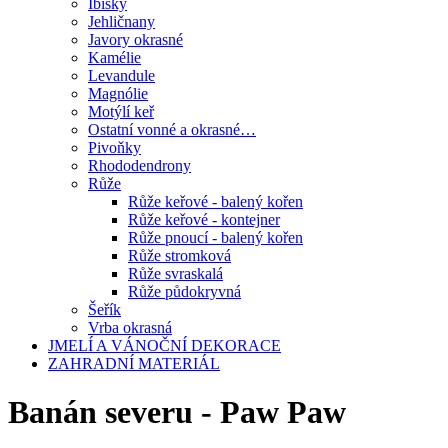
Ibišky
Jehličnany
Javory okrasné
Kamélie
Levandule
Magnólie
Motýlí keř
Ostatní vonné a okrasné…
Pivoňky
Rhododendrony
Růže
Růže keřové - balený kořen
Růže keřové - kontejner
Růže pnoucí - balený kořen
Růže stromková
Růže svraskalá
Růže půdokryvná
Šeřík
Vrba okrasná
JMELÍ A VÁNOČNÍ DEKORACE
ZAHRADNÍ MATERIÁL
Banán severu - Paw Paw