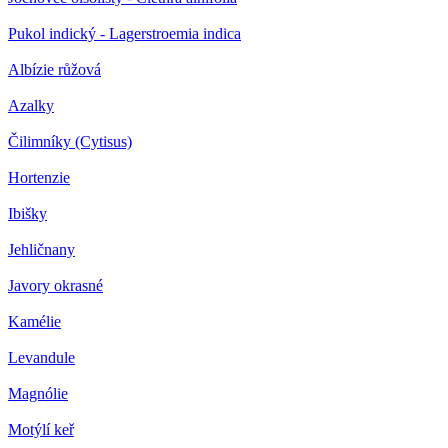
Pukol indický - Lagerstroemia indica
Albízie růžová
Azalky
Čilimníky (Cytisus)
Hortenzie
Ibišky
Jehličnany
Javory okrasné
Kamélie
Levandule
Magnólie
Motýlí keř