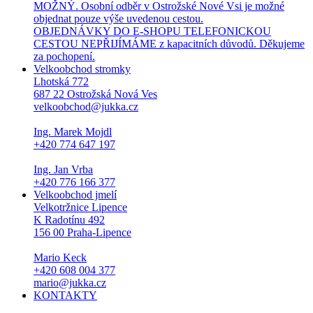
MOŽNÝ. Osobní odběr v Ostrožské Nové Vsi je možné
objednat pouze výše uvedenou cestou.
OBJEDNÁVKY DO E-SHOPU TELEFONICKOU
CESTOU NEPŘIJÍMÁME z kapacitních důvodů. Děkujeme
za pochopení.
Velkoobchod stromky
Lhotská 772
687 22 Ostrožská Nová Ves
velkoobchod@jukka.cz
Ing. Marek Mojdl
+420 774 647 197
Ing. Jan Vrba
+420 776 166 377
Velkoobchod jmelí
Velkotržnice Lipence
K Radotínu 492
156 00 Praha-Lipence
Mario Keck
+420 608 004 377
mario@jukka.cz
KONTAKTY