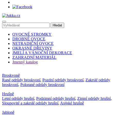
OVOCNÉ STROMKY
DROBNÉ OVOCE
NETRADIČNÍ OVOCE
OKRASNÉ DŘEVINY
JMELÍ A VÁNOČNÍ DEKORACE
ZAHRADNÍ MATERIÁL
Jmenný katalog
Broskvoně
Rané odrůdy broskvoní
,
Pozdní odrůdy broskvoní
,
Zakrslé odrůdy
broskvoní
,
Polorané odrůdy broskvoní
Hrušně
Letní odrůdy hrušní
,
Podzimní odrůdy hrušní
,
Zimní odrůdy hrušní
,
Sloupovité a zakrslé odrůdy hrušní
,
Asijské hrušně
Jabloně