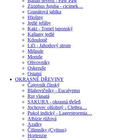
Banán severu - Paw Paw
Ziziphus Jujuba - cicimek…
Granátová jablka
Hlošiny
Jedlé jeřáby
Kaki - Tomel japonský
Kaštany jedlé
Kdouloně
Liči - Jahodový strom
Mišpule
Moruše
Olivovníky
Oskeruše
Ostatní
OKRASNÉ DŘEVINY
Čajovník čínský
Blahovičníky - Eucalyptus
Ruj vlasatá
SAKURA - okrasná třešeň
Jochovec olšolistý - Clethra…
Pukol indický - Lagerstroemia…
Albízie růžová
Azalky
Čilimníky (Cytisus)
Hortenzie