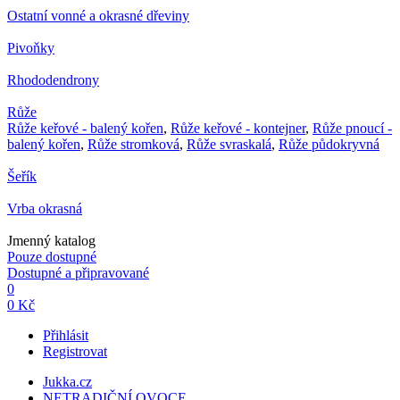
Ostatní vonné a okrasné dřeviny
Pivoňky
Rhododendrony
Růže
Růže keřové - balený kořen
,
Růže keřové - kontejner
,
Růže pnoucí -
balený kořen
,
Růže stromková
,
Růže svraskalá
,
Růže půdokryvná
Šeřík
Vrba okrasná
Jmenný katalog
Pouze dostupné
Dostupné a připravované
0
0 Kč
Přihlásit
Registrovat
Jukka.cz
NETRADIČNÍ OVOCE