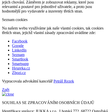
jejich chování. Záměrem je zobrazovat reklamy, které jsou
relevantní a poutavé pro jednotlivé uživatele, a proto jsou
hodnotnější pro vydavatele a inzerenty třetích stran.
Seznam cookies
Na našem webu využíváme jak naše vlastní cookies, tak cookies
třetích stran, jejichž vlastní zásady zpracování uvádíme zde:
Facebook
Google
LinkedIn
Seznam
Smartlook
Smartsupp
Heureka.cz
Zbozi.cz
Vypracovala advokátní kancelář
Petráš Rezek
Zpět
SOUHLAS SE ZPRACOVÁNÍM OSOBNÍCH ÚDAJŮ
Identifikace správce: JUKKA s.r.o., Lhotská 772, 68722 Ostrožská