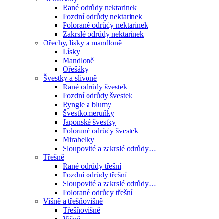
Rané odrůdy nektarinek
Pozdní odrůdy nektarinek
Polorané odrůdy nektarinek
Zakrslé odrůdy nektarinek
Ořechy, lísky a mandloně
Lísky
Mandloně
Ořešáky
Švestky a slivoně
Rané odrůdy švestek
Pozdní odrůdy švestek
Ryngle a blumy
Švestkomeruňky
Japonské švestky
Polorané odrůdy švestek
Mirabelky
Sloupovité a zakrslé odrůdy…
Třešně
Rané odrůdy třešní
Pozdní odrůdy třešní
Sloupovité a zakrslé odrůdy…
Polorané odrůdy třešní
Višně a třešňovišně
Třešňovišně
Višně