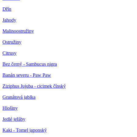
Dřín
Jahody
Malinoostružiny
Ostružiny
Citrusy
Bez černý - Sambucus nigra
Banán severu - Paw Paw
Ziziphus Jujuba - cicimek čínský
Granátová jablka
Hlošiny
Jedlé jeřáby
Kaki - Tomel japonský