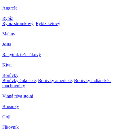
Angrešt
Rybíz
Rybíz stromkový
,
Rybíz keřový
Maliny
Josta
Rakytník řešetlákový
Kiwi
Borůvky
Borůvky čukotské
,
Borůvky americké
,
Borůvky indiánské -
muchovníky
Vinná réva stolní
Brusinky
Goji
Fíkovník