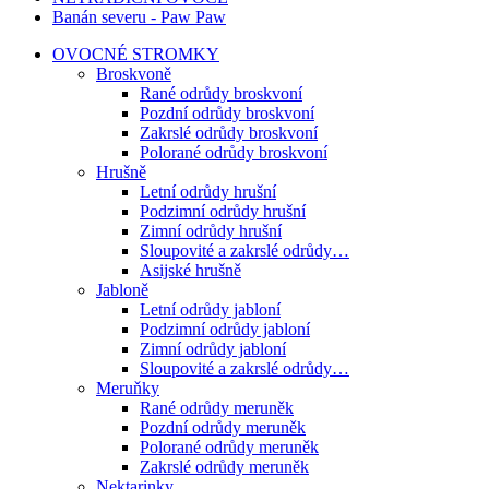
Banán severu - Paw Paw
OVOCNÉ STROMKY
Broskvoně
Rané odrůdy broskvoní
Pozdní odrůdy broskvoní
Zakrslé odrůdy broskvoní
Polorané odrůdy broskvoní
Hrušně
Letní odrůdy hrušní
Podzimní odrůdy hrušní
Zimní odrůdy hrušní
Sloupovité a zakrslé odrůdy…
Asijské hrušně
Jabloně
Letní odrůdy jabloní
Podzimní odrůdy jabloní
Zimní odrůdy jabloní
Sloupovité a zakrslé odrůdy…
Meruňky
Rané odrůdy meruněk
Pozdní odrůdy meruněk
Polorané odrůdy meruněk
Zakrslé odrůdy meruněk
Nektarinky