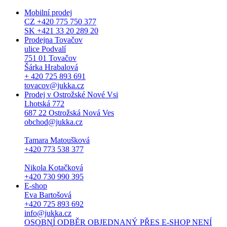
Mobilní prodej
CZ +420 775 750 377
SK +421 33 20 289 20
Prodejna Tovačov
ulice Podvalí
751 01 Tovačov
Šárka Hrabalová
+ 420 725 893 691
tovacov@jukka.cz
Prodej v Ostrožské Nové Vsi
Lhotská 772
687 22 Ostrožská Nová Ves
obchod@jukka.cz
Tamara Matoušková
+420 773 538 377
Nikola Kotačková
+420 730 990 395
E-shop
Eva Bartošová
+420 725 893 692
info@jukka.cz
OSOBNÍ ODBĚR OBJEDNANÝ PŘES E-SHOP NENÍ