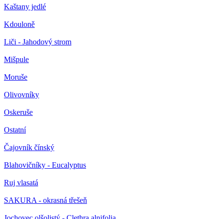
Kaštany jedlé
Kdouloně
Liči - Jahodový strom
Mišpule
Moruše
Olivovníky
Oskeruše
Ostatní
Čajovník čínský
Blahovičníky - Eucalyptus
Ruj vlasatá
SAKURA - okrasná třešeň
Jochovec olšolistý - Clethra alnifolia