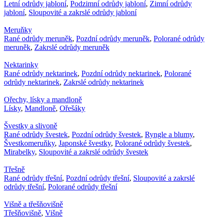
Letní odrůdy jabloní
,
Podzimní odrůdy jabloní
,
Zimní odrůdy
jabloní
,
Sloupovité a zakrslé odrůdy jabloní
Meruňky
Rané odrůdy meruněk
,
Pozdní odrůdy meruněk
,
Polorané odrůdy
meruněk
,
Zakrslé odrůdy meruněk
Nektarinky
Rané odrůdy nektarinek
,
Pozdní odrůdy nektarinek
,
Polorané
odrůdy nektarinek
,
Zakrslé odrůdy nektarinek
Ořechy, lísky a mandloně
Lísky
,
Mandloně
,
Ořešáky
Švestky a slivoně
Rané odrůdy švestek
,
Pozdní odrůdy švestek
,
Ryngle a blumy
,
Švestkomeruňky
,
Japonské švestky
,
Polorané odrůdy švestek
,
Mirabelky
,
Sloupovité a zakrslé odrůdy švestek
Třešně
Rané odrůdy třešní
,
Pozdní odrůdy třešní
,
Sloupovité a zakrslé
odrůdy třešní
,
Polorané odrůdy třešní
Višně a třešňovišně
Třešňovišně
,
Višně