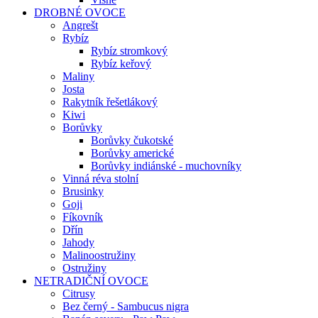
DROBNÉ OVOCE
Angrešt
Rybíz
Rybíz stromkový
Rybíz keřový
Maliny
Josta
Rakytník řešetlákový
Kiwi
Borůvky
Borůvky čukotské
Borůvky americké
Borůvky indiánské - muchovníky
Vinná réva stolní
Brusinky
Goji
Fíkovník
Dřín
Jahody
Malinoostružiny
Ostružiny
NETRADIČNÍ OVOCE
Citrusy
Bez černý - Sambucus nigra