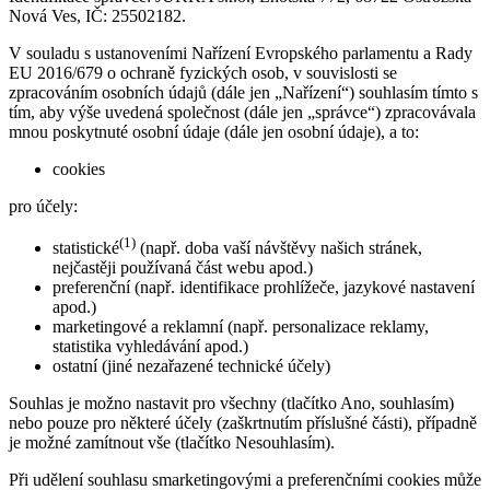
Nová Ves, IČ: 25502182.
V souladu s ustanoveními Nařízení Evropského parlamentu a Rady
EU 2016/679 o ochraně fyzických osob, v souvislosti se
zpracováním osobních údajů (dále jen „Nařízení“) souhlasím tímto s
tím, aby výše uvedená společnost (dále jen „správce“) zpracovávala
mnou poskytnuté osobní údaje (dále jen osobní údaje), a to:
cookies
pro účely:
(1)
statistické
(např. doba vaší návštěvy našich stránek,
nejčastěji používaná část webu apod.)
preferenční (např. identifikace prohlížeče, jazykové nastavení
apod.)
marketingové a reklamní (např. personalizace reklamy,
statistika vyhledávání apod.)
ostatní (jiné nezařazené technické účely)
Souhlas je možno nastavit pro všechny (tlačítko Ano, souhlasím)
nebo pouze pro některé účely (zaškrtnutím příslušné části), případně
je možné zamítnout vše (tlačítko Nesouhlasím).
Při udělení souhlasu smarketingovými a preferenčními cookies může