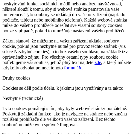
poskytování funkcí sociálních médií nebo analýze návštěvnosti,
některé slouží k tomu, aby si webová stránka pamatovala vaše
preference. Tyto soubory se ukládají do vašeho zařízení (např. do
počítače, tabletu nebo mobilního telefonu). Každá webová stránka
může do vašeho prohlížeče odesílat své vlastní soubory cookies
pouze v případě, pokud to umožňuje nastavení vašeho prohlížeče.
Zákon stanoví, že můžeme na vašem zařízení ukládat soubory
cookie, pokud jsou nezbytně nutné pro provoz těchto stránek (viz
sekce Nezbytné cookies), a to bez vašeho souhlasu, na základě tzv.
oprávněného zájmu. Pro všechny ostatní typy souborů cookie
potřebujeme váš souhlas, jehož plný text najdete
zde
, a který můžete
kdykoliv odvolat pomocí tohoto
formuláře
.
Druhy cookies
Cookies se dělí podle účelu, k jakému jsou využívány a ta takto:
Nezbytné (technické)
Tyto cookies pomáhají s tím, aby byly webové stránky použitelné.
Poskytují základní funkce jako je navigace na stránce nebo změna
rozlišení prohlížeče dle velikosti vašeho zařízení. Bez těchto
souborů nemůže web správně fungovat.