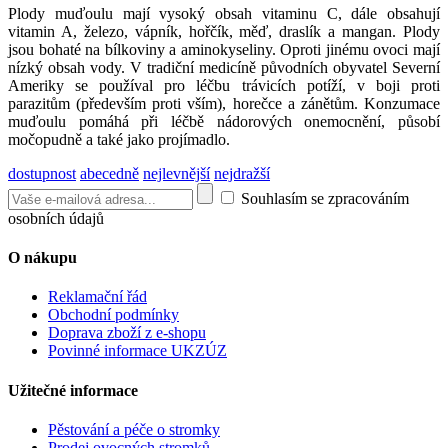
Plody muďoulu mají vysoký obsah vitaminu C, dále obsahují
vitamin A, železo, vápník, hořčík, měď, draslík a mangan. Plody
jsou bohaté na bílkoviny a aminokyseliny. Oproti jinému ovoci mají
nízký obsah vody. V tradiční medicíně původních obyvatel Severní
Ameriky se používal pro léčbu trávicích potíží, v boji proti
parazitům (především proti vším), horečce a zánětům. Konzumace
muďoulu pomáhá při léčbě nádorových onemocnění, působí
močopudně a také jako projímadlo.
dostupnost
abecedně
nejlevnější
nejdražší
Souhlasím se zpracováním
osobních údajů
O nákupu
Reklamační řád
Obchodní podmínky
Doprava zboží z e-shopu
Povinné informace UKZÚZ
Užitečné informace
Pěstování a péče o stromky
Prodej ovocných stromků