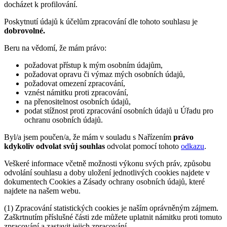
docházet k profilování.
Poskytnutí údajů k účelům zpracování dle tohoto souhlasu je
dobrovolné.
Beru na vědomí, že mám právo:
požadovat přístup k mým osobním údajům,
požadovat opravu či výmaz mých osobních údajů,
požadovat omezení zpracování,
vznést námitku proti zpracování,
na přenositelnost osobních údajů,
podat stížnost proti zpracování osobních údajů u Úřadu pro
ochranu osobních údajů.
Byl/a jsem poučen/a, že mám v souladu s Nařízením
právo
kdykoliv odvolat svůj souhlas
odvolat pomocí tohoto
odkazu
.
Veškeré informace včetně možnosti výkonu svých práv, způsobu
odvolání souhlasu a doby uložení jednotlivých cookies najdete v
dokumentech Cookies a Zásady ochrany osobních údajů, které
najdete na našem webu.
(1) Zpracování statistických cookies je naším oprávněným zájmem.
Zaškrtnutím příslušné části zde můžete uplatnit námitku proti tomuto
zpracování a zastavit jejich zpracování.