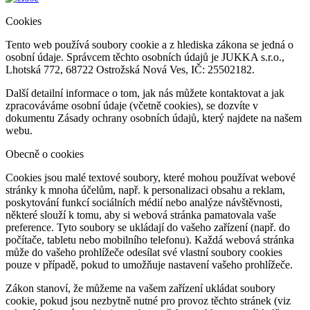
Cookies
Tento web používá soubory cookie a z hlediska zákona se jedná o
osobní údaje. Správcem těchto osobních údajů je JUKKA s.r.o.,
Lhotská 772, 68722 Ostrožská Nová Ves, IČ: 25502182.
Další detailní informace o tom, jak nás můžete kontaktovat a jak
zpracováváme osobní údaje (včetně cookies), se dozvíte v
dokumentu Zásady ochrany osobních údajů, který najdete na našem
webu.
Obecně o cookies
Cookies jsou malé textové soubory, které mohou používat webové
stránky k mnoha účelům, např. k personalizaci obsahu a reklam,
poskytování funkcí sociálních médií nebo analýze návštěvnosti,
některé slouží k tomu, aby si webová stránka pamatovala vaše
preference. Tyto soubory se ukládají do vašeho zařízení (např. do
počítače, tabletu nebo mobilního telefonu). Každá webová stránka
může do vašeho prohlížeče odesílat své vlastní soubory cookies
pouze v případě, pokud to umožňuje nastavení vašeho prohlížeče.
Zákon stanoví, že můžeme na vašem zařízení ukládat soubory
cookie, pokud jsou nezbytně nutné pro provoz těchto stránek (viz