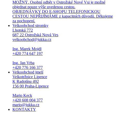
MOŽNÝ. Osobní odběr v Ostrožské Nové Vsi je možné
objednat pouze výše uvedenou cestou.
OBJEDNÁVKY DO E-SHOPU TELEFONICKOU
CESTOU NEPŘIJÍMÁME z kapacitních důvodů. Děkujeme
za pochopení.
Velkoobchod stromky
Lhotská 772
687 22 Ostrožská Nová Ves
velkoobchod@jukka.cz
Ing. Marek Mojdl
+420 774 647 197
Ing. Jan Vrba
+420 776 166 377
Velkoobchod jmelí
Velkotržnice Lipence
K Radotínu 492
156 00 Praha-Lipence
Mario Keck
+420 608 004 377
mario@jukka.cz
KONTAKTY