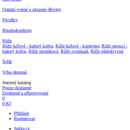
Ostatní vonné a okrasné dřeviny
Pivoňky
Rhododendrony
Růže
Růže keřové - balený kořen
,
Růže keřové - kontejner
,
Růže pnoucí -
balený kořen
,
Růže stromková
,
Růže svraskalá
,
Růže půdokryvná
Šeřík
Vrba okrasná
Jmenný katalog
Pouze dostupné
Dostupné a připravované
0
0 Kč
Přihlásit
Registrovat
Jukka.cz