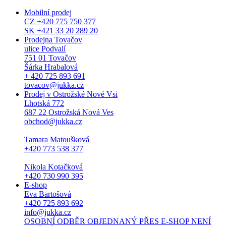
Mobilní prodej
CZ +420 775 750 377
SK +421 33 20 289 20
Prodejna Tovačov
ulice Podvalí
751 01 Tovačov
Šárka Hrabalová
+ 420 725 893 691
tovacov@jukka.cz
Prodej v Ostrožské Nové Vsi
Lhotská 772
687 22 Ostrožská Nová Ves
obchod@jukka.cz
Tamara Matoušková
+420 773 538 377
Nikola Kotačková
+420 730 990 395
E-shop
Eva Bartošová
+420 725 893 692
info@jukka.cz
OSOBNÍ ODBĚR OBJEDNANÝ PŘES E-SHOP NENÍ