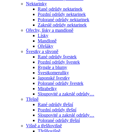
Nektarinky
Rané odrůdy nektarinek
Pozdní odrůdy nektarinek
Polorané odrůdy nektarinek
Zakrslé odrůdy nektarinek
Ořechy, lísky a mandloně
Lísky
Mandloně
Ořešáky
Švestky a slivoně
Rané odrůdy švestek
Pozdní odrůdy švestek
Ryngle a blumy
Švestkomeruňky
Japonské švestky
Polorané odrůdy švestek
Mirabelky
Sloupovité a zakrslé odrůdy…
Třešně
Rané odrůdy třešní
Pozdní odrůdy třešní
Sloupovité a zakrslé odrůdy…
Polorané odrůdy třešní
Višně a třešňovišně
Třešňovišně