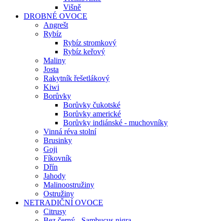
Višně
DROBNÉ OVOCE
Angrešt
Rybíz
Rybíz stromkový
Rybíz keřový
Maliny
Josta
Rakytník řešetlákový
Kiwi
Borůvky
Borůvky čukotské
Borůvky americké
Borůvky indiánské - muchovníky
Vinná réva stolní
Brusinky
Goji
Fíkovník
Dřín
Jahody
Malinoostružiny
Ostružiny
NETRADIČNÍ OVOCE
Citrusy
Bez černý - Sambucus nigra