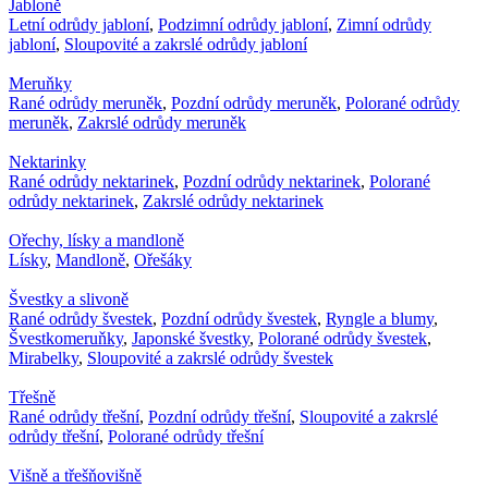
Jabloně
Letní odrůdy jabloní
,
Podzimní odrůdy jabloní
,
Zimní odrůdy
jabloní
,
Sloupovité a zakrslé odrůdy jabloní
Meruňky
Rané odrůdy meruněk
,
Pozdní odrůdy meruněk
,
Polorané odrůdy
meruněk
,
Zakrslé odrůdy meruněk
Nektarinky
Rané odrůdy nektarinek
,
Pozdní odrůdy nektarinek
,
Polorané
odrůdy nektarinek
,
Zakrslé odrůdy nektarinek
Ořechy, lísky a mandloně
Lísky
,
Mandloně
,
Ořešáky
Švestky a slivoně
Rané odrůdy švestek
,
Pozdní odrůdy švestek
,
Ryngle a blumy
,
Švestkomeruňky
,
Japonské švestky
,
Polorané odrůdy švestek
,
Mirabelky
,
Sloupovité a zakrslé odrůdy švestek
Třešně
Rané odrůdy třešní
,
Pozdní odrůdy třešní
,
Sloupovité a zakrslé
odrůdy třešní
,
Polorané odrůdy třešní
Višně a třešňovišně