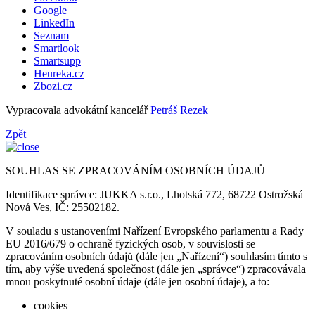
Google
LinkedIn
Seznam
Smartlook
Smartsupp
Heureka.cz
Zbozi.cz
Vypracovala advokátní kancelář
Petráš Rezek
Zpět
SOUHLAS SE ZPRACOVÁNÍM OSOBNÍCH ÚDAJŮ
Identifikace správce: JUKKA s.r.o., Lhotská 772, 68722 Ostrožská
Nová Ves, IČ: 25502182.
V souladu s ustanoveními Nařízení Evropského parlamentu a Rady
EU 2016/679 o ochraně fyzických osob, v souvislosti se
zpracováním osobních údajů (dále jen „Nařízení“) souhlasím tímto s
tím, aby výše uvedená společnost (dále jen „správce“) zpracovávala
mnou poskytnuté osobní údaje (dále jen osobní údaje), a to:
cookies