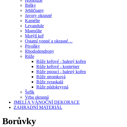
Hortenzie
Ibišky
Jehličnany
Javory okrasné
Kamélie
Levandule
Magnólie
Motýlí keř
Ostatní vonné a okrasné…
Pivoňky
Rhododendrony
Růže
Růže keřové - balený kořen
Růže keřové - kontejner
Růže pnoucí - balený kořen
Růže stromková
Růže svraskalá
Růže půdokryvná
Šeřík
Vrba okrasná
JMELÍ A VÁNOČNÍ DEKORACE
ZAHRADNÍ MATERIÁL
Borůvky