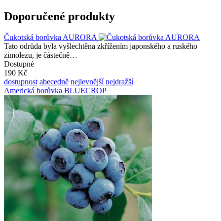
Doporučené produkty
Čukotská borůvka AURORA
Tato odrůda byla vyšlechtěna zkřížením japonského a ruského
zimolezu, je částečně…
Dostupné
190 Kč
dostupnost
abecedně
nejlevnější
nejdražší
Americká borůvka BLUECROP