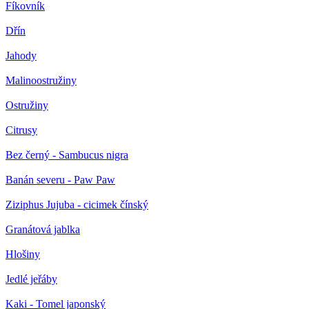
Fíkovník
Dřín
Jahody
Malinoostružiny
Ostružiny
Citrusy
Bez černý - Sambucus nigra
Banán severu - Paw Paw
Ziziphus Jujuba - cicimek čínský
Granátová jablka
Hlošiny
Jedlé jeřáby
Kaki - Tomel japonský