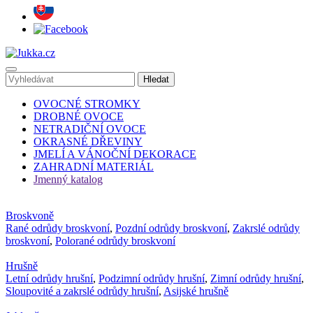
OVOCNÉ STROMKY
DROBNÉ OVOCE
NETRADIČNÍ OVOCE
OKRASNÉ DŘEVINY
JMELÍ A VÁNOČNÍ DEKORACE
ZAHRADNÍ MATERIÁL
Jmenný katalog
Broskvoně
Rané odrůdy broskvoní
,
Pozdní odrůdy broskvoní
,
Zakrslé odrůdy
broskvoní
,
Polorané odrůdy broskvoní
Hrušně
Letní odrůdy hrušní
,
Podzimní odrůdy hrušní
,
Zimní odrůdy hrušní
,
Sloupovité a zakrslé odrůdy hrušní
,
Asijské hrušně