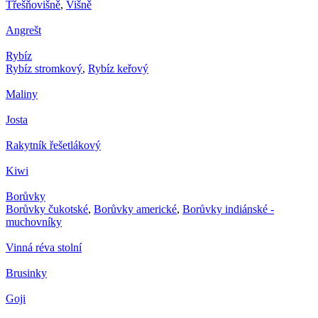
Třešňovišně
,
Višně
Angrešt
Rybíz
Rybíz stromkový
,
Rybíz keřový
Maliny
Josta
Rakytník řešetlákový
Kiwi
Borůvky
Borůvky čukotské
,
Borůvky americké
,
Borůvky indiánské -
muchovníky
Vinná réva stolní
Brusinky
Goji