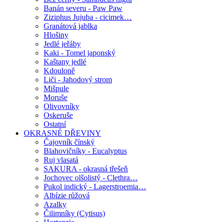
Banán severu - Paw Paw
Ziziphus Jujuba - cicimek…
Granátová jablka
Hlošiny
Jedlé jeřáby
Kaki - Tomel japonský
Kaštany jedlé
Kdouloně
Liči - Jahodový strom
Mišpule
Moruše
Olivovníky
Oskeruše
Ostatní
OKRASNÉ DŘEVINY
Čajovník čínský
Blahovičníky - Eucalyptus
Ruj vlasatá
SAKURA - okrasná třešeň
Jochovec olšolistý - Clethra…
Pukol indický - Lagerstroemia…
Albízie růžová
Azalky
Čilimníky (Cytisus)