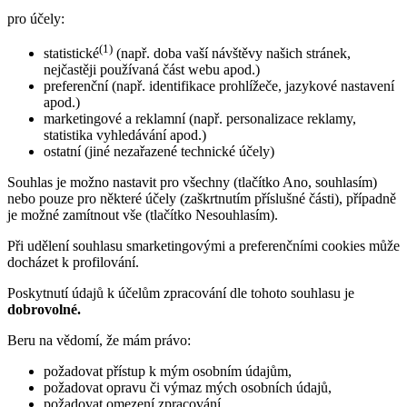
pro účely:
(1)
statistické
(např. doba vaší návštěvy našich stránek,
nejčastěji používaná část webu apod.)
preferenční (např. identifikace prohlížeče, jazykové nastavení
apod.)
marketingové a reklamní (např. personalizace reklamy,
statistika vyhledávání apod.)
ostatní (jiné nezařazené technické účely)
Souhlas je možno nastavit pro všechny (tlačítko Ano, souhlasím)
nebo pouze pro některé účely (zaškrtnutím příslušné části), případně
je možné zamítnout vše (tlačítko Nesouhlasím).
Při udělení souhlasu smarketingovými a preferenčními cookies může
docházet k profilování.
Poskytnutí údajů k účelům zpracování dle tohoto souhlasu je
dobrovolné.
Beru na vědomí, že mám právo:
požadovat přístup k mým osobním údajům,
požadovat opravu či výmaz mých osobních údajů,
požadovat omezení zpracování,