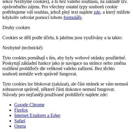
sekce Nezbytné cookies), a to bez vašeho souhlasu, na základě tzv.
oprávněného zájmu. Pro všechny ostatní typy souborů cookie
potřebujeme váš souhlas, jehož plný text najdete
zde
, a který můžete
kdykoliv odvolat pomocí tohoto
formuláře
.
Druhy cookies
Cookies se dělí podle účelu, k jakému jsou využívány a ta takto:
Nezbytné (technické)
Tyto cookies pomáhají s tím, aby byly webové stránky použitelné.
Poskytují základní funkce jako je navigace na stránce nebo změna
rozlišení prohlížeče dle velikosti vašeho zařízení. Bez těchto
souborů nemůže web správně fungovat.
Tyto cookies lze blokovat (zakázat), ale část stránek se vám nemusí
zobrazovat správně, některé části dokonce nemusí fungovat.
Návody pro nejčastěji používané prohlížeče najdete zde:
Google Chrome
Firefox
Internet Explorer a Edge
Safari
Opera