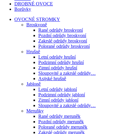
DROBNÉ OVOCE
Borůvky
OVOCNÉ STROMKY
Broskvoně
Rané odrůdy broskvoní
Pozdní odrůdy broskvoní
Zakrslé odrůdy broskvoní
Polorané odrůdy broskvoní
Hrušně
Letní odrůdy hrušní
Podzimní odrůdy hrušní
Zimní odrůdy hrušní
Sloupovité a zakrslé odrůdy…
Asijské hrušně
Jabloně
Letní odrůdy jabloní
Podzimní odrůdy jabloní
Zimní odrůdy jabloní
Sloupovité a zakrslé odrůdy…
Meruňky
Rané odrůdy meruněk
Pozdní odrůdy meruněk
Polorané odrůdy meruněk
Zakrslé odrůdy meruněk