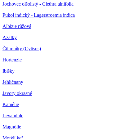
Jochovec olšolistý - Clethra alnifolia
Pukol indický - Lagerstroemia indica
Albízie růžová
Azalky
Čilimníky (Cytisus)
Hortenzie
Ibišky
Jehličnany
Javory okrasné
Kamélie
Levandule
Magnólie
Motýlí keř