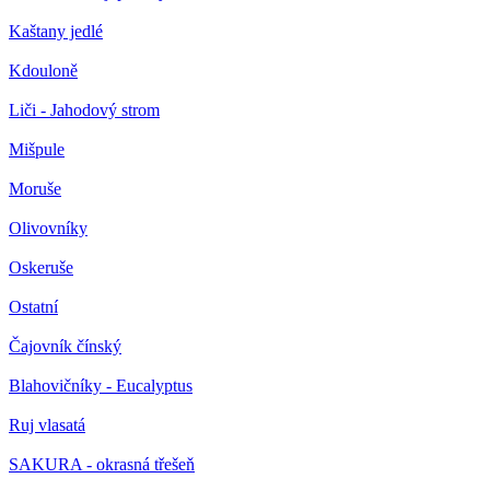
Kaštany jedlé
Kdouloně
Liči - Jahodový strom
Mišpule
Moruše
Olivovníky
Oskeruše
Ostatní
Čajovník čínský
Blahovičníky - Eucalyptus
Ruj vlasatá
SAKURA - okrasná třešeň