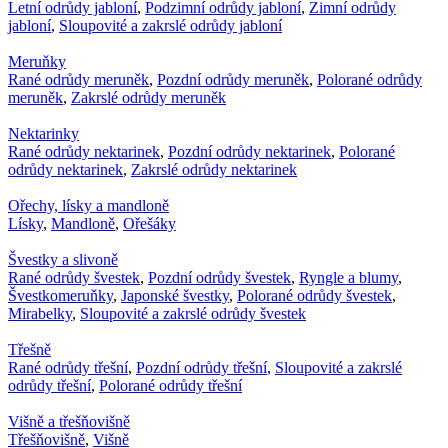
Letní odrůdy jabloní
,
Podzimní odrůdy jabloní
,
Zimní odrůdy
jabloní
,
Sloupovité a zakrslé odrůdy jabloní
Meruňky
Rané odrůdy meruněk
,
Pozdní odrůdy meruněk
,
Polorané odrůdy
meruněk
,
Zakrslé odrůdy meruněk
Nektarinky
Rané odrůdy nektarinek
,
Pozdní odrůdy nektarinek
,
Polorané
odrůdy nektarinek
,
Zakrslé odrůdy nektarinek
Ořechy, lísky a mandloně
Lísky
,
Mandloně
,
Ořešáky
Švestky a slivoně
Rané odrůdy švestek
,
Pozdní odrůdy švestek
,
Ryngle a blumy
,
Švestkomeruňky
,
Japonské švestky
,
Polorané odrůdy švestek
,
Mirabelky
,
Sloupovité a zakrslé odrůdy švestek
Třešně
Rané odrůdy třešní
,
Pozdní odrůdy třešní
,
Sloupovité a zakrslé
odrůdy třešní
,
Polorané odrůdy třešní
Višně a třešňovišně
Třešňovišně
,
Višně