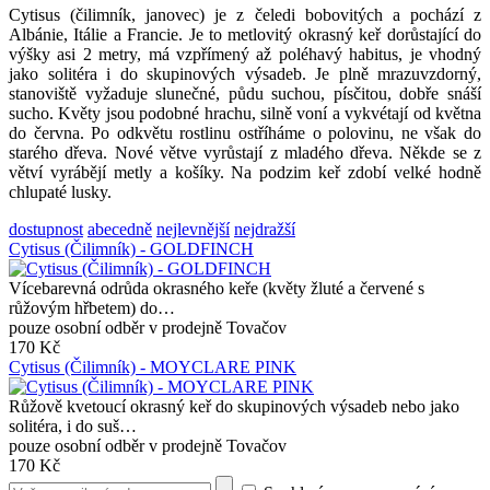
Cytisus (čilimník, janovec) je z čeledi bobovitých a pochází z
Albánie, Itálie a Francie. Je to metlovitý okrasný keř dorůstající do
výšky asi 2 metry, má vzpřímený až poléhavý habitus, je vhodný
jako solitéra i do skupinových výsadeb. Je plně mrazuvzdorný,
stanoviště vyžaduje slunečné, půdu suchou, písčitou, dobře snáší
sucho. Květy jsou podobné hrachu, silně voní a vykvétají od května
do června. Po odkvětu rostlinu ostříháme o polovinu, ne však do
starého dřeva. Nové větve vyrůstají z mladého dřeva. Někde se z
větví vyrábějí metly a košíky. Na podzim keř zdobí velké hodně
chlupaté lusky.
dostupnost
abecedně
nejlevnější
nejdražší
Cytisus (Čilimník) - GOLDFINCH
Vícebarevná odrůda okrasného keře (květy žluté a červené s
růžovým hřbetem) do…
pouze osobní odběr v prodejně Tovačov
170 Kč
Cytisus (Čilimník) - MOYCLARE PINK
Růžově kvetoucí okrasný keř do skupinových výsadeb nebo jako
solitéra, i do suš…
pouze osobní odběr v prodejně Tovačov
170 Kč