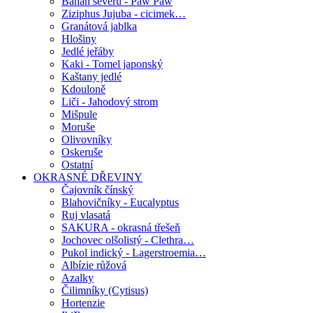
Banán severu - Paw Paw
Ziziphus Jujuba - cicimek…
Granátová jablka
Hlošiny
Jedlé jeřáby
Kaki - Tomel japonský
Kaštany jedlé
Kdouloně
Liči - Jahodový strom
Mišpule
Moruše
Olivovníky
Oskeruše
Ostatní
OKRASNÉ DŘEVINY
Čajovník čínský
Blahovičníky - Eucalyptus
Ruj vlasatá
SAKURA - okrasná třešeň
Jochovec olšolistý - Clethra…
Pukol indický - Lagerstroemia…
Albízie růžová
Azalky
Čilimníky (Cytisus)
Hortenzie