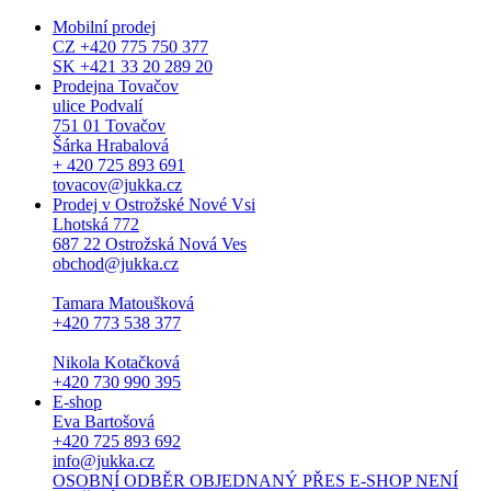
Mobilní prodej
CZ +420 775 750 377
SK +421 33 20 289 20
Prodejna Tovačov
ulice Podvalí
751 01 Tovačov
Šárka Hrabalová
+ 420 725 893 691
tovacov@jukka.cz
Prodej v Ostrožské Nové Vsi
Lhotská 772
687 22 Ostrožská Nová Ves
obchod@jukka.cz
Tamara Matoušková
+420 773 538 377
Nikola Kotačková
+420 730 990 395
E-shop
Eva Bartošová
+420 725 893 692
info@jukka.cz
OSOBNÍ ODBĚR OBJEDNANÝ PŘES E-SHOP NENÍ