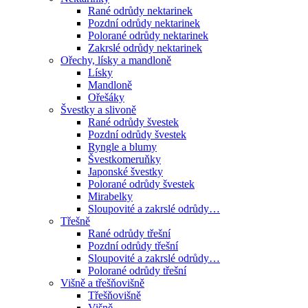
Rané odrůdy nektarinek
Pozdní odrůdy nektarinek
Polorané odrůdy nektarinek
Zakrslé odrůdy nektarinek
Ořechy, lísky a mandloně
Lísky
Mandloně
Ořešáky
Švestky a slivoně
Rané odrůdy švestek
Pozdní odrůdy švestek
Ryngle a blumy
Švestkomeruňky
Japonské švestky
Polorané odrůdy švestek
Mirabelky
Sloupovité a zakrslé odrůdy…
Třešně
Rané odrůdy třešní
Pozdní odrůdy třešní
Sloupovité a zakrslé odrůdy…
Polorané odrůdy třešní
Višně a třešňovišně
Třešňovišně
Višně