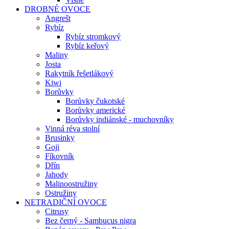
DROBNÉ OVOCE
Angrešt
Rybíz
Rybíz stromkový
Rybíz keřový
Maliny
Josta
Rakytník řešetlákový
Kiwi
Borůvky
Borůvky čukotské
Borůvky americké
Borůvky indiánské - muchovníky
Vinná réva stolní
Brusinky
Goji
Fíkovník
Dřín
Jahody
Malinoostružiny
Ostružiny
NETRADIČNÍ OVOCE
Citrusy
Bez černý - Sambucus nigra