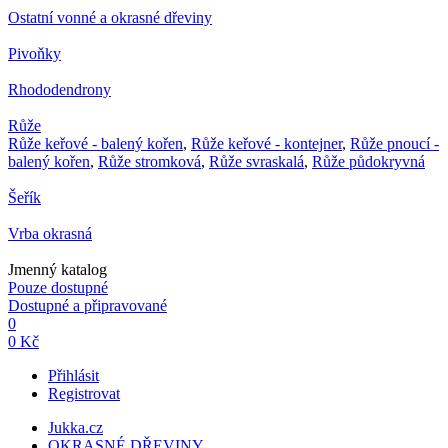
Ostatní vonné a okrasné dřeviny
Pivoňky
Rhododendrony
Růže
Růže keřové - balený kořen
,
Růže keřové - kontejner
,
Růže pnoucí -
balený kořen
,
Růže stromková
,
Růže svraskalá
,
Růže půdokryvná
Šeřík
Vrba okrasná
Jmenný katalog
Pouze dostupné
Dostupné a připravované
0
0 Kč
Přihlásit
Registrovat
Jukka.cz
OKRASNÉ DŘEVINY