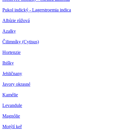
Pukol indický - Lagerstroemia indica
Albízie růžová
Azalky
Čilimníky (Cytisus)
Hortenzie
Ibišky
Jehličnany
Javory okrasné
Kamélie
Levandule
Magnólie
Motýlí keř