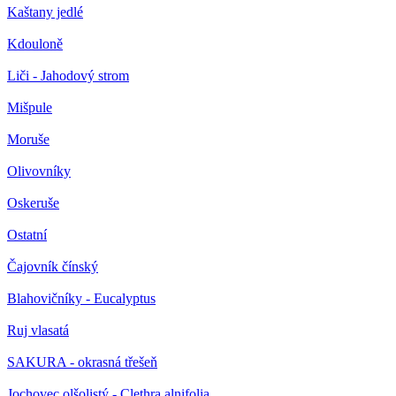
Kaštany jedlé
Kdouloně
Liči - Jahodový strom
Mišpule
Moruše
Olivovníky
Oskeruše
Ostatní
Čajovník čínský
Blahovičníky - Eucalyptus
Ruj vlasatá
SAKURA - okrasná třešeň
Jochovec olšolistý - Clethra alnifolia