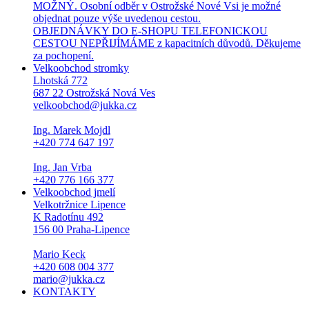
MOŽNÝ. Osobní odběr v Ostrožské Nové Vsi je možné
objednat pouze výše uvedenou cestou.
OBJEDNÁVKY DO E-SHOPU TELEFONICKOU
CESTOU NEPŘIJÍMÁME z kapacitních důvodů. Děkujeme
za pochopení.
Velkoobchod stromky
Lhotská 772
687 22 Ostrožská Nová Ves
velkoobchod@jukka.cz
Ing. Marek Mojdl
+420 774 647 197
Ing. Jan Vrba
+420 776 166 377
Velkoobchod jmelí
Velkotržnice Lipence
K Radotínu 492
156 00 Praha-Lipence
Mario Keck
+420 608 004 377
mario@jukka.cz
KONTAKTY