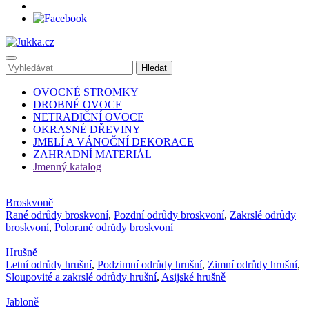
OVOCNÉ STROMKY
DROBNÉ OVOCE
NETRADIČNÍ OVOCE
OKRASNÉ DŘEVINY
JMELÍ A VÁNOČNÍ DEKORACE
ZAHRADNÍ MATERIÁL
Jmenný katalog
Broskvoně
Rané odrůdy broskvoní
,
Pozdní odrůdy broskvoní
,
Zakrslé odrůdy
broskvoní
,
Polorané odrůdy broskvoní
Hrušně
Letní odrůdy hrušní
,
Podzimní odrůdy hrušní
,
Zimní odrůdy hrušní
,
Sloupovité a zakrslé odrůdy hrušní
,
Asijské hrušně
Jabloně