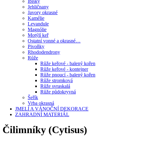
Ibišky
Jehličnany
Javory okrasné
Kamélie
Levandule
Magnólie
Motýlí keř
Ostatní vonné a okrasné…
Pivoňky
Rhododendrony
Růže
Růže keřové - balený kořen
Růže keřové - kontejner
Růže pnoucí - balený kořen
Růže stromková
Růže svraskalá
Růže půdokryvná
Šeřík
Vrba okrasná
JMELÍ A VÁNOČNÍ DEKORACE
ZAHRADNÍ MATERIÁL
Čilimníky (Cytisus)