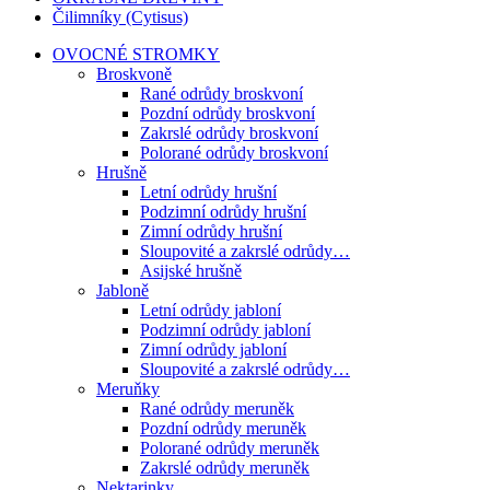
Čilimníky (Cytisus)
OVOCNÉ STROMKY
Broskvoně
Rané odrůdy broskvoní
Pozdní odrůdy broskvoní
Zakrslé odrůdy broskvoní
Polorané odrůdy broskvoní
Hrušně
Letní odrůdy hrušní
Podzimní odrůdy hrušní
Zimní odrůdy hrušní
Sloupovité a zakrslé odrůdy…
Asijské hrušně
Jabloně
Letní odrůdy jabloní
Podzimní odrůdy jabloní
Zimní odrůdy jabloní
Sloupovité a zakrslé odrůdy…
Meruňky
Rané odrůdy meruněk
Pozdní odrůdy meruněk
Polorané odrůdy meruněk
Zakrslé odrůdy meruněk
Nektarinky