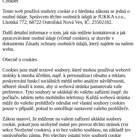
Cookies
Tento web používá soubory cookie a z hlediska zákona se jedná o
osobní údaje. Správcem těchto osobních údajů je JUKKA s.r.o.,
Lhotská 772, 68722 Ostrožská Nová Ves, IČ: 25502182.
Další detailní informace o tom, jak nás můžete kontaktovat a jak
zpracováváme osobní údaje (včetně cookies), se dozvíte v
dokumentu Zásady ochrany osobních údajů, který najdete na našem
webu.
Obecně o cookies
Cookies jsou malé textové soubory, které mohou používat webové
stránky k mnoha účelům, např. k personalizaci obsahu a reklam,
poskytování funkcí sociálních médií nebo analýze návštěvnosti,
některé slouží k tomu, aby si webová stránka pamatovala vaše
preference. Tyto soubory se ukládají do vašeho zařízení (např. do
počítače, tabletu nebo mobilního telefonu). Každá webová stránka
může do vašeho prohlížeče odesílat své vlastní soubory cookies
pouze v případě, pokud to umožňuje nastavení vašeho prohlížeče.
Zákon stanoví, že můžeme na vašem zařízení ukládat soubory
cookie, pokud jsou nezbytně nutné pro provoz těchto stránek (viz
sekce Nezbytné cookies), a to bez vašeho souhlasu, na základě tzv.
oprávněného zájmu. Pro všechny ostatní typy souborů cookie