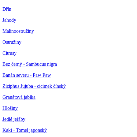
Dřín
Jahody
Malinoostružiny
Ostružiny
Citrusy
Bez černý - Sambucus nigra
Banán severu - Paw Paw
Ziziphus Jujuba - cicimek čínský
Granátová jablka
Hlošiny
Jedlé jeřáby
Kaki - Tomel japonský