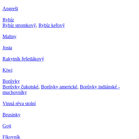
Angrešt
Rybíz
Rybíz stromkový
,
Rybíz keřový
Maliny
Josta
Rakytník řešetlákový
Kiwi
Borůvky
Borůvky čukotské
,
Borůvky americké
,
Borůvky indiánské -
muchovníky
Vinná réva stolní
Brusinky
Goji
Fíkovník