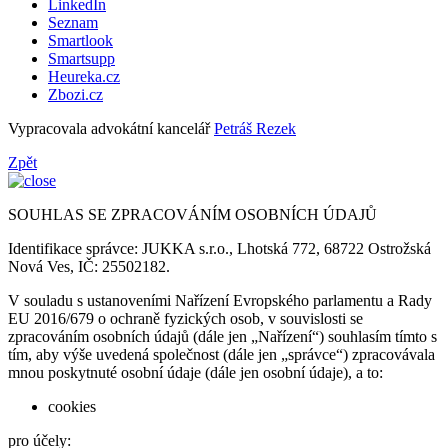
LinkedIn
Seznam
Smartlook
Smartsupp
Heureka.cz
Zbozi.cz
Vypracovala advokátní kancelář
Petráš Rezek
Zpět
SOUHLAS SE ZPRACOVÁNÍM OSOBNÍCH ÚDAJŮ
Identifikace správce: JUKKA s.r.o., Lhotská 772, 68722 Ostrožská
Nová Ves, IČ: 25502182.
V souladu s ustanoveními Nařízení Evropského parlamentu a Rady
EU 2016/679 o ochraně fyzických osob, v souvislosti se
zpracováním osobních údajů (dále jen „Nařízení“) souhlasím tímto s
tím, aby výše uvedená společnost (dále jen „správce“) zpracovávala
mnou poskytnuté osobní údaje (dále jen osobní údaje), a to:
cookies
pro účely: