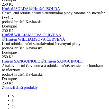
250 Kč
Hrušeň ISOLDA
Česká letní odrůda hrušní s atraktivními plody, vhodná do středních
i vyš…
podnož hrušeň Kavkazská
Dostupné
250 Kč
Hrušeň WILLIAMSOVA ČERVENÁ
Letní odrůda hrušní s atraktivními červenými plody
podnož hrušeň Kavkazská
Dostupné
250 Kč
Hrušeň SANGUINOLE
Atraktivní letní červenomasá odrůda hrušně, rezistentní chorobám,
bezúdržbov…
podnož hrušeň Kavkazská
Dostupné
250 Kč
Zobrazit další produkty
<
1
2
3