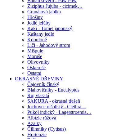
Banán severu - Paw Paw
Ziziphus Jujuba - cicimek…
Granátová jablka
Hlošiny
Jedlé jeřáby
Kaki - Tomel japonský
Kaštany jedlé
Kdouloně
Liči - Jahodový strom
Mišpule
Moruše
Olivovníky
Oskeruše
Ostatní
OKRASNÉ DŘEVINY
Čajovník čínský
Blahovičníky - Eucalyptus
Ruj vlasatá
SAKURA - okrasná třešeň
Jochovec olšolistý - Clethra…
Pukol indický - Lagerstroemia…
Albízie růžová
Azalky
Čilimníky (Cytisus)
Hortenzie