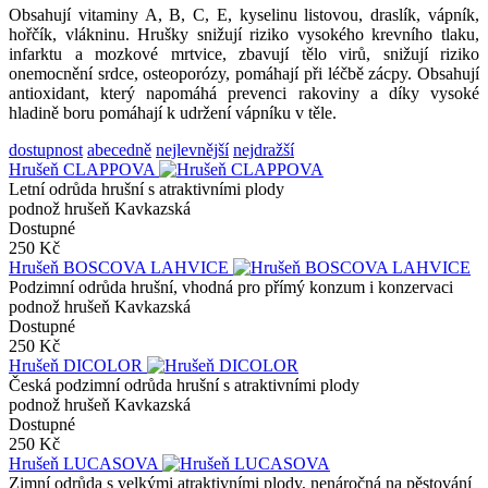
Obsahují vitaminy A, B, C, E, kyselinu listovou, draslík, vápník,
hořčík, vlákninu. Hrušky snižují riziko vysokého krevního tlaku,
infarktu a mozkové mrtvice, zbavují tělo virů, snižují riziko
onemocnění srdce, osteoporózy, pomáhají při léčbě zácpy. Obsahují
antioxidant, který napomáhá prevenci rakoviny a díky vysoké
hladině boru pomáhají k udržení vápníku v těle.
dostupnost
abecedně
nejlevnější
nejdražší
Hrušeň CLAPPOVA
Letní odrůda hrušní s atraktivními plody
podnož hrušeň Kavkazská
Dostupné
250 Kč
Hrušeň BOSCOVA LAHVICE
Podzimní odrůda hrušní, vhodná pro přímý konzum i konzervaci
podnož hrušeň Kavkazská
Dostupné
250 Kč
Hrušeň DICOLOR
Česká podzimní odrůda hrušní s atraktivními plody
podnož hrušeň Kavkazská
Dostupné
250 Kč
Hrušeň LUCASOVA
Zimní odrůda s velkými atraktivními plody, nenáročná na pěstování