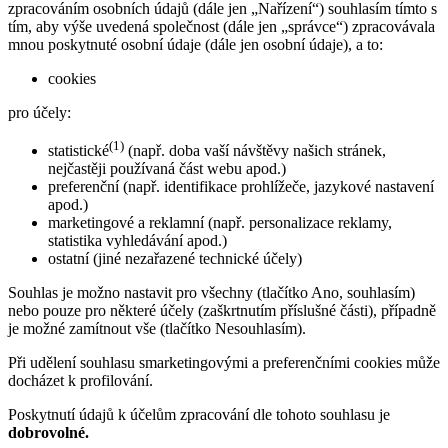
zpracováním osobních údajů (dále jen „Nařízení“) souhlasím tímto s
tím, aby výše uvedená společnost (dále jen „správce“) zpracovávala
mnou poskytnuté osobní údaje (dále jen osobní údaje), a to:
cookies
pro účely:
(1)
statistické
(např. doba vaší návštěvy našich stránek,
nejčastěji používaná část webu apod.)
preferenční (např. identifikace prohlížeče, jazykové nastavení
apod.)
marketingové a reklamní (např. personalizace reklamy,
statistika vyhledávání apod.)
ostatní (jiné nezařazené technické účely)
Souhlas je možno nastavit pro všechny (tlačítko Ano, souhlasím)
nebo pouze pro některé účely (zaškrtnutím příslušné části), případně
je možné zamítnout vše (tlačítko Nesouhlasím).
Při udělení souhlasu smarketingovými a preferenčními cookies může
docházet k profilování.
Poskytnutí údajů k účelům zpracování dle tohoto souhlasu je
dobrovolné.