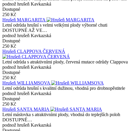
podnož hrušeň Kavkazská
Dostupné
250 Kč
Hrušeň MARGARITA
Letní odrůda hrušní s velmi velkými plody výborné chuti
DOSTUPNÉ AŽ VE…
podnož hrušeň Kavkazská
Dostupné
250 Kč
Hrušeň CLAPPOVA ČERVENÁ
Letní odrůda s atraktivními plody, červená mutace odrůdy Clappova
podnož hrušeň Kavkazská
Dostupné
250 Kč
Hrušeň WILLIAMSOVA
Letní odrůda hrušní s kvalitní dužinou, vhodná pro drobnopěstitele
podnož hrušeň Kavkazská
Dostupné
250 Kč
Hrušeň SANTA MARIA
Letní máslovka s atraktivními plody, vhodná do teplejších poloh
DOSTUPNÉ…
podnož hrušeň Kavkazská
Dostupné