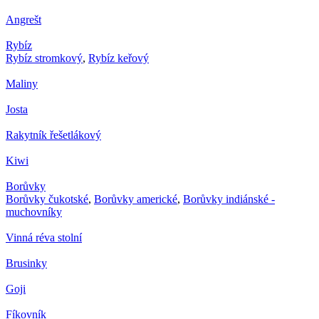
Angrešt
Rybíz
Rybíz stromkový
,
Rybíz keřový
Maliny
Josta
Rakytník řešetlákový
Kiwi
Borůvky
Borůvky čukotské
,
Borůvky americké
,
Borůvky indiánské -
muchovníky
Vinná réva stolní
Brusinky
Goji
Fíkovník