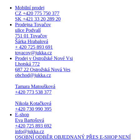
Mobilní prodej
CZ +420 775 750 377
SK +421 33 20 289 20
Prodejna Tovačov
ulice Podvalí
751 01 Tovačov
Šárka Hrabalová
+ 420 725 893 691
tovacov@jukka.cz
Prodej v Ostrožské Nové Vsi
Lhotská 772
687 22 Ostrožská Nová Ves
obchod@jukka.cz
Tamara Matoušková
+420 773 538 377
Nikola Kotačková
+420 730 990 395
E-shop
Eva Bartošová
+420 725 893 692
info@jukka.cz
OSOBNÍ ODBĚR OBJEDNANÝ PŘES E-SHOP NENÍ