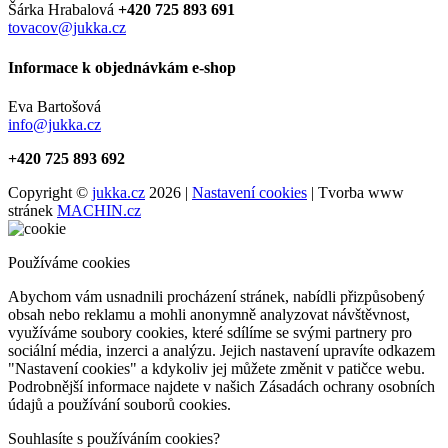
Šárka Hrabalová
+420 725 893 691
tovacov@jukka.cz
Informace k objednávkám e-shop
Eva Bartošová
info@jukka.cz
+420 725 893 692
Copyright ©
jukka.cz
2026 |
Nastavení cookies
| Tvorba www
stránek
MACHIN.cz
Používáme cookies
Abychom vám usnadnili procházení stránek, nabídli přizpůsobený
obsah nebo reklamu a mohli anonymně analyzovat návštěvnost,
využíváme soubory cookies, které sdílíme se svými partnery pro
sociální média, inzerci a analýzu. Jejich nastavení upravíte odkazem
"Nastavení cookies" a kdykoliv jej můžete změnit v patičce webu.
Podrobnější informace najdete v našich Zásadách ochrany osobních
údajů a používání souborů cookies.
Souhlasíte s používáním cookies?