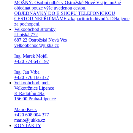
MOŽNÝ. Osobní odběr v Ostrožské Nové Vsi je možné
objednat pouze výše uvedenou cestou.
OBJEDNÁVKY DO E-SHOPU TELEFONICKOU
CESTOU NEPŘIJÍMÁME z kapacitních důvodů. Děkujeme
za pochopení.
Velkoobchod stromky
Lhotská 772
687 22 Ostrožská Nová Ves
velkoobchod@jukka.cz
Ing. Marek Mojdl
+420 774 647 197
Ing. Jan Vrba
+420 776 166 377
Velkoobchod jmelí
Velkotržnice Lipence
K Radotínu 492
156 00 Praha-Lipence
Mario Keck
+420 608 004 377
mario@jukka.cz
KONTAKTY