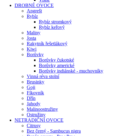
DROBNÉ OVOCE
Angrešt
Rybíz
Rybíz stromkový
Rybíz keřový
Maliny
Josta
Rakytník řešetlákový
Kiwi
Borůvky
Borůvky čukotské
Borůvky americké
Borůvky indiánské - muchovníky
Vinná réva stolní
Brusinky
Goji
Fíkovník
Dřín
Jahody
Malinoostružiny
Ostružiny
NETRADIČNÍ OVOCE
Citrusy
Bez černý - Sambucus nigra