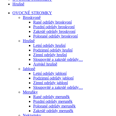
Hrušně
OVOCNÉ STROMKY
Broskvoně
Rané odrůdy broskvoní
Pozdní odrůdy broskvoní
Zakrslé odrůdy broskvoní
Polorané odrůdy broskvoní
Hrušně
Letní odrůdy hrušní
Podzimní odrůdy hrušní
Zimní odrůdy hrušní
Sloupovité a zakrslé odrůdy…
Asijské hrušně
Jabloně
Letní odrůdy jabloní
Podzimní odrůdy jabloní
Zimní odrůdy jabloní
Sloupovité a zakrslé odrůdy…
Meruňky
Rané odrůdy meruněk
Pozdní odrůdy meruněk
Polorané odrůdy meruněk
Zakrslé odrůdy meruněk
Nektarinky