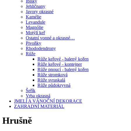
Ibišky
Jehličnany
Javory okrasné
Kamélie
Levandule
Magnólie
Motýlí keř
Ostatní vonné a okrasné…
Pivoňky
Rhododendrony
Růže
Růže keřové - balený kořen
Růže keřové - kontejner
Růže pnoucí - balený kořen
Růže stromková
Růže svraskalá
Růže půdokryvná
Šeřík
Vrba okrasná
JMELÍ A VÁNOČNÍ DEKORACE
ZAHRADNÍ MATERIÁL
Hrušně