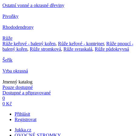
Ostatní vonné a okrasné dřeviny
Pivoňky
Rhododendrony
Růže
Růže keřové - balený kořen
,
Růže keřové - kontejner
,
Růže pnoucí -
balený kořen
,
Růže stromková
,
Růže svraskalá
,
Růže půdokryvná
Šeřík
Vrba okrasná
Jmenný katalog
Pouze dostupné
Dostupné a připravované
0
0 Kč
Přihlásit
Registrovat
Jukka.cz
OVOCNÉ STROMKY