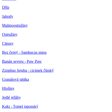
Dřín
Jahody
Malinoostružiny
Ostružiny
Citrusy
Bez černý - Sambucus nigra
Banán severu - Paw Paw
Ziziphus Jujuba - cicimek čínský
Granátová jablka
Hlošiny
Jedlé jeřáby
Kaki - Tomel japonský