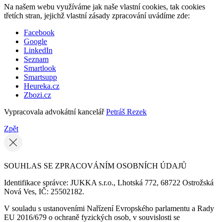
Na našem webu využíváme jak naše vlastní cookies, tak cookies
třetích stran, jejichž vlastní zásady zpracování uvádíme zde:
Facebook
Google
LinkedIn
Seznam
Smartlook
Smartsupp
Heureka.cz
Zbozi.cz
Vypracovala advokátní kancelář
Petráš Rezek
Zpět
SOUHLAS SE ZPRACOVÁNÍM OSOBNÍCH ÚDAJŮ
Identifikace správce: JUKKA s.r.o., Lhotská 772, 68722 Ostrožská
Nová Ves, IČ: 25502182.
V souladu s ustanoveními Nařízení Evropského parlamentu a Rady
EU 2016/679 o ochraně fyzických osob, v souvislosti se