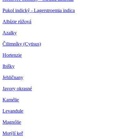
Pukol indický - Lagerstroemia indica
Albízie růžová
Azalky
Čilimníky (Cytisus)
Hortenzie
Ibišky
Jehličnany
Javory okrasné
Kamélie
Levandule
Magnólie
Motýlí keř