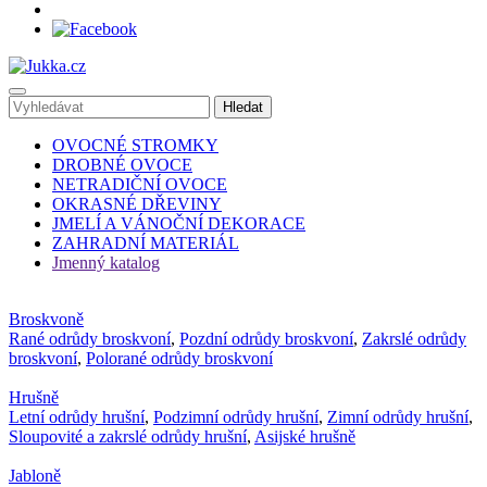
OVOCNÉ STROMKY
DROBNÉ OVOCE
NETRADIČNÍ OVOCE
OKRASNÉ DŘEVINY
JMELÍ A VÁNOČNÍ DEKORACE
ZAHRADNÍ MATERIÁL
Jmenný katalog
Broskvoně
Rané odrůdy broskvoní
,
Pozdní odrůdy broskvoní
,
Zakrslé odrůdy
broskvoní
,
Polorané odrůdy broskvoní
Hrušně
Letní odrůdy hrušní
,
Podzimní odrůdy hrušní
,
Zimní odrůdy hrušní
,
Sloupovité a zakrslé odrůdy hrušní
,
Asijské hrušně
Jabloně