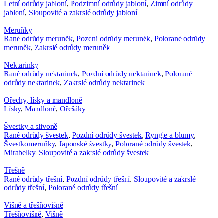
Letní odrůdy jabloní
,
Podzimní odrůdy jabloní
,
Zimní odrůdy
jabloní
,
Sloupovité a zakrslé odrůdy jabloní
Meruňky
Rané odrůdy meruněk
,
Pozdní odrůdy meruněk
,
Polorané odrůdy
meruněk
,
Zakrslé odrůdy meruněk
Nektarinky
Rané odrůdy nektarinek
,
Pozdní odrůdy nektarinek
,
Polorané
odrůdy nektarinek
,
Zakrslé odrůdy nektarinek
Ořechy, lísky a mandloně
Lísky
,
Mandloně
,
Ořešáky
Švestky a slivoně
Rané odrůdy švestek
,
Pozdní odrůdy švestek
,
Ryngle a blumy
,
Švestkomeruňky
,
Japonské švestky
,
Polorané odrůdy švestek
,
Mirabelky
,
Sloupovité a zakrslé odrůdy švestek
Třešně
Rané odrůdy třešní
,
Pozdní odrůdy třešní
,
Sloupovité a zakrslé
odrůdy třešní
,
Polorané odrůdy třešní
Višně a třešňovišně
Třešňovišně
,
Višně