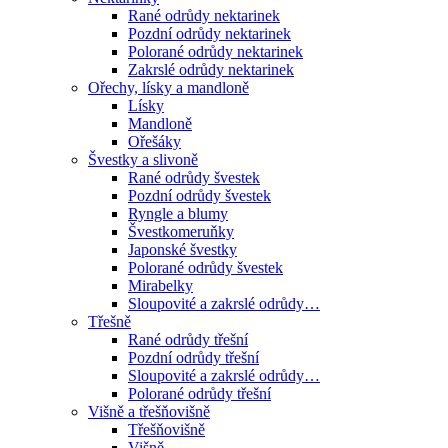
Rané odrůdy nektarinek
Pozdní odrůdy nektarinek
Polorané odrůdy nektarinek
Zakrslé odrůdy nektarinek
Ořechy, lísky a mandloně
Lísky
Mandloně
Ořešáky
Švestky a slivoně
Rané odrůdy švestek
Pozdní odrůdy švestek
Ryngle a blumy
Švestkomeruňky
Japonské švestky
Polorané odrůdy švestek
Mirabelky
Sloupovité a zakrslé odrůdy…
Třešně
Rané odrůdy třešní
Pozdní odrůdy třešní
Sloupovité a zakrslé odrůdy…
Polorané odrůdy třešní
Višně a třešňovišně
Třešňovišně
Višně