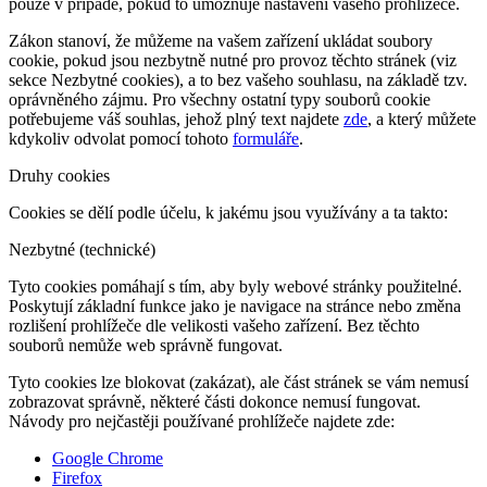
pouze v případě, pokud to umožňuje nastavení vašeho prohlížeče.
Zákon stanoví, že můžeme na vašem zařízení ukládat soubory
cookie, pokud jsou nezbytně nutné pro provoz těchto stránek (viz
sekce Nezbytné cookies), a to bez vašeho souhlasu, na základě tzv.
oprávněného zájmu. Pro všechny ostatní typy souborů cookie
potřebujeme váš souhlas, jehož plný text najdete
zde
, a který můžete
kdykoliv odvolat pomocí tohoto
formuláře
.
Druhy cookies
Cookies se dělí podle účelu, k jakému jsou využívány a ta takto:
Nezbytné (technické)
Tyto cookies pomáhají s tím, aby byly webové stránky použitelné.
Poskytují základní funkce jako je navigace na stránce nebo změna
rozlišení prohlížeče dle velikosti vašeho zařízení. Bez těchto
souborů nemůže web správně fungovat.
Tyto cookies lze blokovat (zakázat), ale část stránek se vám nemusí
zobrazovat správně, některé části dokonce nemusí fungovat.
Návody pro nejčastěji používané prohlížeče najdete zde:
Google Chrome
Firefox