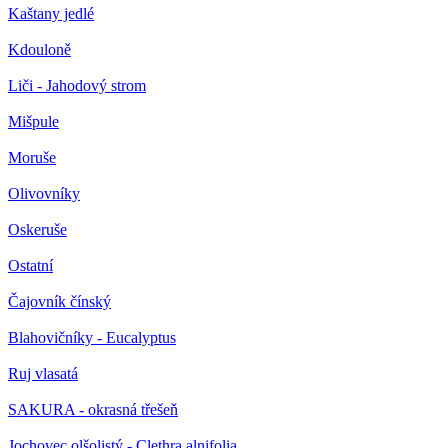
Kaštany jedlé
Kdouloně
Liči - Jahodový strom
Mišpule
Moruše
Olivovníky
Oskeruše
Ostatní
Čajovník čínský
Blahovičníky - Eucalyptus
Ruj vlasatá
SAKURA - okrasná třešeň
Jochovec olšolistý - Clethra alnifolia