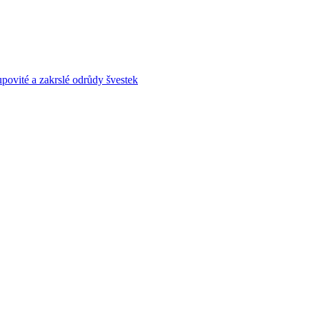
povité a zakrslé odrůdy švestek