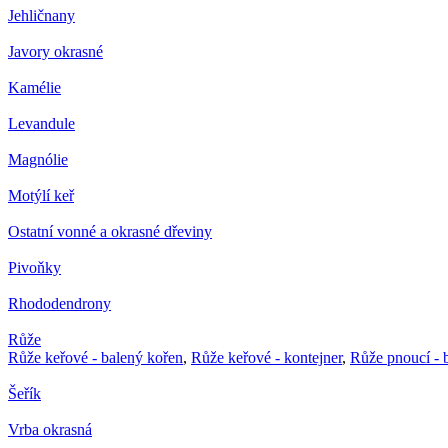
Jehličnany
Javory okrasné
Kamélie
Levandule
Magnólie
Motýlí keř
Ostatní vonné a okrasné dřeviny
Pivoňky
Rhododendrony
Růže
Růže keřové - balený kořen
,
Růže keřové - kontejner
,
Růže pnoucí - 
Šeřík
Vrba okrasná