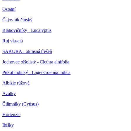
Ostatní
Čajovník čínský
Blahovičníky - Eucalyptus
Ruj vlasatá
SAKURA - okrasná třešeň
Jochovec olšolistý - Clethra alnifolia
Pukol indický - Lagerstroemia indica
Albízie růžová
Azalky
Čilimníky (Cytisus)
Hortenzie
Ibišky