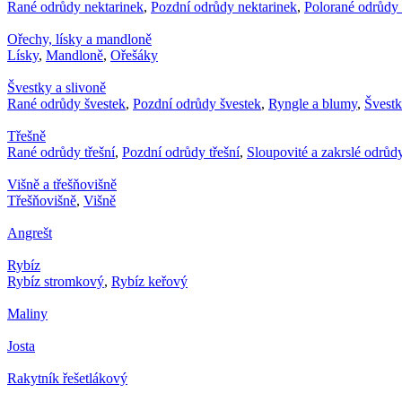
Rané odrůdy nektarinek
,
Pozdní odrůdy nektarinek
,
Polorané odrůdy 
Ořechy, lísky a mandloně
Lísky
,
Mandloně
,
Ořešáky
Švestky a slivoně
Rané odrůdy švestek
,
Pozdní odrůdy švestek
,
Ryngle a blumy
,
Švest
Třešně
Rané odrůdy třešní
,
Pozdní odrůdy třešní
,
Sloupovité a zakrslé odrůdy
Višně a třešňovišně
Třešňovišně
,
Višně
Angrešt
Rybíz
Rybíz stromkový
,
Rybíz keřový
Maliny
Josta
Rakytník řešetlákový