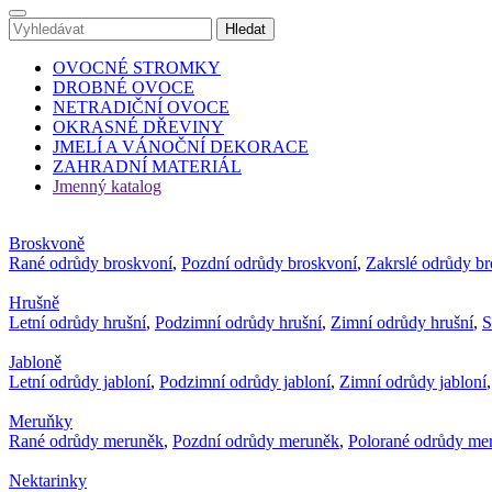
OVOCNÉ STROMKY
DROBNÉ OVOCE
NETRADIČNÍ OVOCE
OKRASNÉ DŘEVINY
JMELÍ A VÁNOČNÍ DEKORACE
ZAHRADNÍ MATERIÁL
Jmenný katalog
Broskvoně
Rané odrůdy broskvoní
,
Pozdní odrůdy broskvoní
,
Zakrslé odrůdy b
Hrušně
Letní odrůdy hrušní
,
Podzimní odrůdy hrušní
,
Zimní odrůdy hrušní
,
S
Jabloně
Letní odrůdy jabloní
,
Podzimní odrůdy jabloní
,
Zimní odrůdy jabloní
Meruňky
Rané odrůdy meruněk
,
Pozdní odrůdy meruněk
,
Polorané odrůdy me
Nektarinky