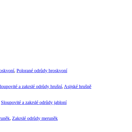
roskvoní
,
Polorané odrůdy broskvoní
loupovité a zakrslé odrůdy hrušní
,
Asijské hrušně
,
Sloupovité a zakrslé odrůdy jabloní
runěk
,
Zakrslé odrůdy meruněk