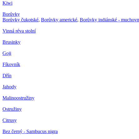
Kiwi
Borůvky
Borůvky čukotské
,
Borůvky americké
,
Borůvky indiánské - muchovn
Vinná réva stolní
Brusinky
Goji
Fíkovník
Dřín
Jahody
Malinoostružiny
Ostružiny
Citrusy
Bez černý - Sambucus nigra