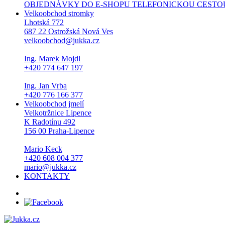
OBJEDNÁVKY DO E-SHOPU TELEFONICKOU CESTOU NEPŘI
Velkoobchod stromky
Lhotská 772
687 22 Ostrožská Nová Ves
velkoobchod@jukka.cz
Ing. Marek Mojdl
+420 774 647 197
Ing. Jan Vrba
+420 776 166 377
Velkoobchod jmelí
Velkotržnice Lipence
K Radotínu 492
156 00 Praha-Lipence
Mario Keck
+420 608 004 377
mario@jukka.cz
KONTAKTY