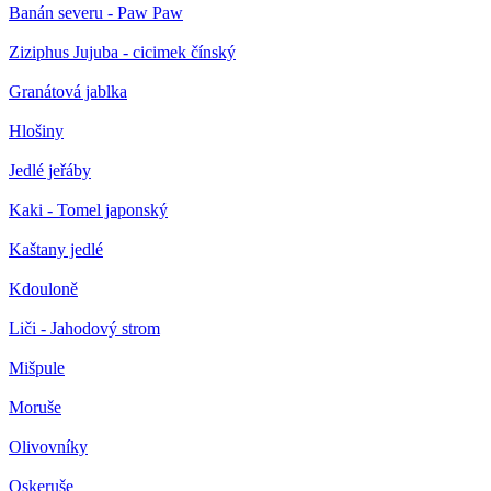
Banán severu - Paw Paw
Ziziphus Jujuba - cicimek čínský
Granátová jablka
Hlošiny
Jedlé jeřáby
Kaki - Tomel japonský
Kaštany jedlé
Kdouloně
Liči - Jahodový strom
Mišpule
Moruše
Olivovníky
Oskeruše