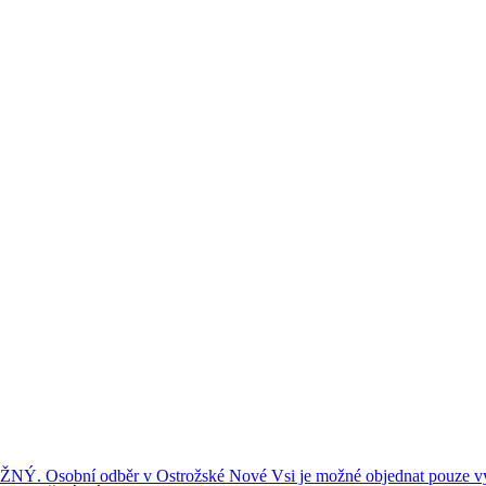
ní odběr v Ostrožské Nové Vsi je možné objednat pouze výše