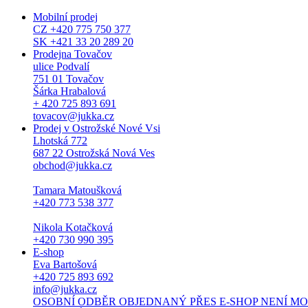
Mobilní prodej
CZ +420 775 750 377
SK +421 33 20 289 20
Prodejna Tovačov
ulice Podvalí
751 01 Tovačov
Šárka Hrabalová
+ 420 725 893 691
tovacov@jukka.cz
Prodej v Ostrožské Nové Vsi
Lhotská 772
687 22 Ostrožská Nová Ves
obchod@jukka.cz
Tamara Matoušková
+420 773 538 377
Nikola Kotačková
+420 730 990 395
E-shop
Eva Bartošová
+420 725 893 692
info@jukka.cz
OSOBNÍ ODBĚR OBJEDNANÝ PŘES E-SHOP NENÍ MOŽNÝ. Osob