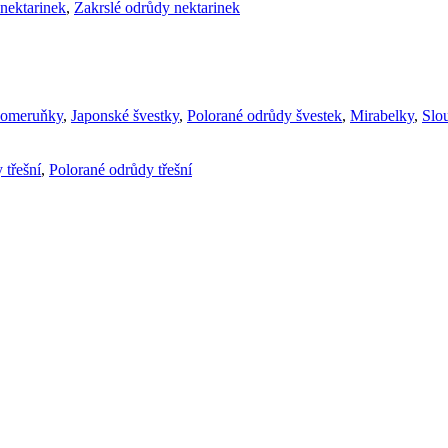
nektarinek
,
Zakrslé odrůdy nektarinek
komeruňky
,
Japonské švestky
,
Polorané odrůdy švestek
,
Mirabelky
,
Slou
 třešní
,
Polorané odrůdy třešní