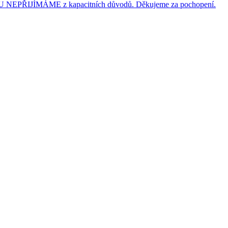
JÍMÁME z kapacitních důvodů. Děkujeme za pochopení.