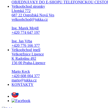
OBJEDNÁVKY DO E-SHOPU TELEFONICKOU CESTOU NEPŘI
Velkoobchod stromky
Lhotská 772
687 22 Ostrožská Nová Ves
velkoobchod@jukka.cz
Ing. Marek Mojdl
+420 774 647 197
Ing. Jan Vrba
+420 776 166 377
Velkoobchod jmelí
Velkotržnice Lipence
K Radotínu 492
156 00 Praha-Lipence
Mario Keck
+420 608 004 377
mario@jukka.cz
KONTAKTY