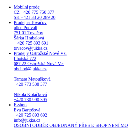
Mobilní prodej
CZ +420 775 750 377
SK +421 33 20 289 20
Prodejna Tovačov
ulice Podvalí
751 01 Tovačov
Šárka Hrabalová
+ 420 725 893 691
tovacov@jukka.cz
Prodej v Ostrožské Nové Vsi
Lhotská 772
687 22 Ostrožská Nová Ves
obchod@jukka.cz
Tamara Matoušková
+420 773 538 377
Nikola Kotačková
+420 730 990 395
E-shop
Eva Bartošová
+420 725 893 692
info@jukka.cz
OSOBNÍ ODBĚR OBJEDNANÝ PŘES E-SHOP NENÍ MOŽNÝ. Osob