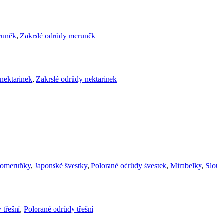
runěk
,
Zakrslé odrůdy meruněk
nektarinek
,
Zakrslé odrůdy nektarinek
komeruňky
,
Japonské švestky
,
Polorané odrůdy švestek
,
Mirabelky
,
Slou
 třešní
,
Polorané odrůdy třešní