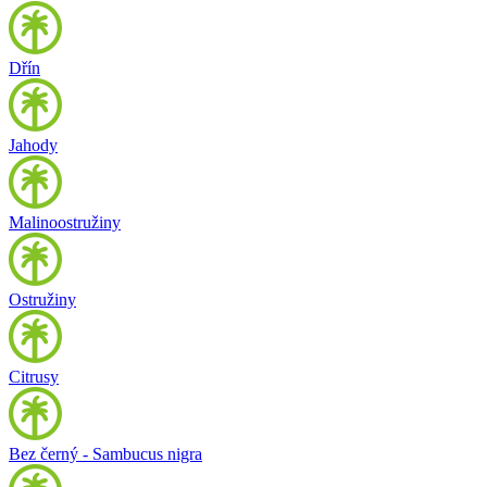
Dřín
Jahody
Malinoostružiny
Ostružiny
Citrusy
Bez černý - Sambucus nigra