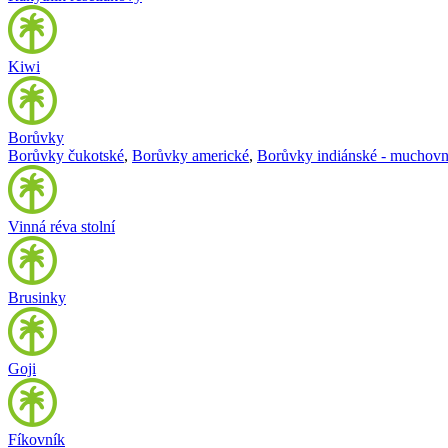
Kiwi
Borůvky
Borůvky čukotské
,
Borůvky americké
,
Borůvky indiánské - muchovn
Vinná réva stolní
Brusinky
Goji
Fíkovník