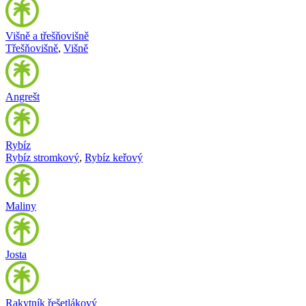
Višně a třešňovišně
Třešňovišně
,
Višně
Angrešt
Rybíz
Rybíz stromkový
,
Rybíz keřový
Maliny
Josta
Rakytník řešetlákový