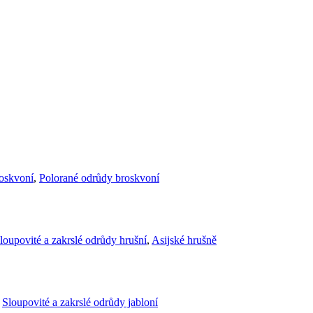
roskvoní
,
Polorané odrůdy broskvoní
loupovité a zakrslé odrůdy hrušní
,
Asijské hrušně
,
Sloupovité a zakrslé odrůdy jabloní