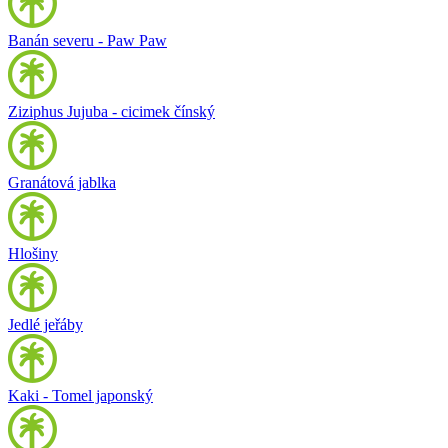
Banán severu - Paw Paw
Ziziphus Jujuba - cicimek čínský
Granátová jablka
Hlošiny
Jedlé jeřáby
Kaki - Tomel japonský