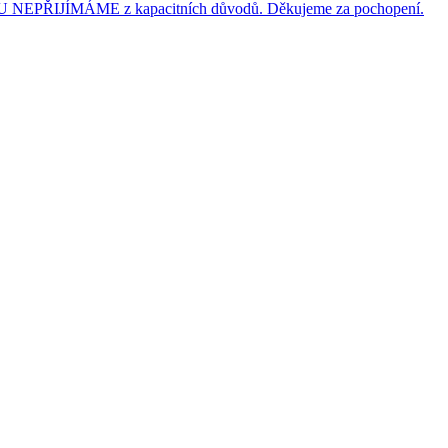
JÍMÁME z kapacitních důvodů. Děkujeme za pochopení.