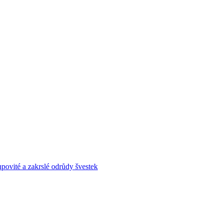
povité a zakrslé odrůdy švestek