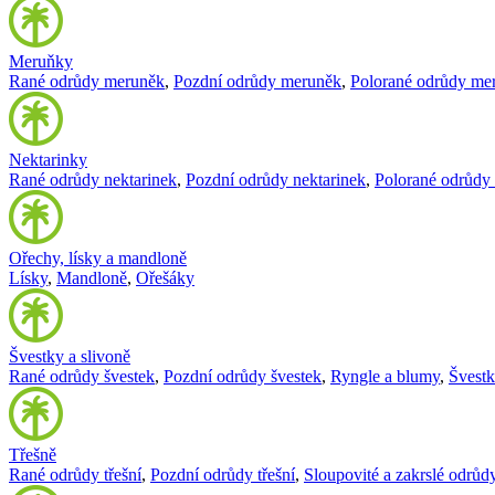
Meruňky
Rané odrůdy meruněk
,
Pozdní odrůdy meruněk
,
Polorané odrůdy me
Nektarinky
Rané odrůdy nektarinek
,
Pozdní odrůdy nektarinek
,
Polorané odrůdy 
Ořechy, lísky a mandloně
Lísky
,
Mandloně
,
Ořešáky
Švestky a slivoně
Rané odrůdy švestek
,
Pozdní odrůdy švestek
,
Ryngle a blumy
,
Švest
Třešně
Rané odrůdy třešní
,
Pozdní odrůdy třešní
,
Sloupovité a zakrslé odrůdy