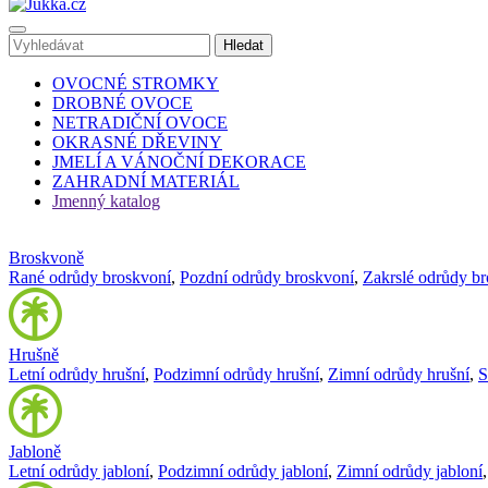
OVOCNÉ STROMKY
DROBNÉ OVOCE
NETRADIČNÍ OVOCE
OKRASNÉ DŘEVINY
JMELÍ A VÁNOČNÍ DEKORACE
ZAHRADNÍ MATERIÁL
Jmenný katalog
Broskvoně
Rané odrůdy broskvoní
,
Pozdní odrůdy broskvoní
,
Zakrslé odrůdy b
Hrušně
Letní odrůdy hrušní
,
Podzimní odrůdy hrušní
,
Zimní odrůdy hrušní
,
S
Jabloně
Letní odrůdy jabloní
,
Podzimní odrůdy jabloní
,
Zimní odrůdy jabloní