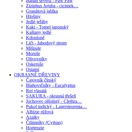
Banán severu - Paw Paw
Ziziphus Jujuba - cicimek…
Granátová jablka
Hlošiny
Jedlé jeřáby
Kaki - Tomel japonský
Kaštany jedlé
Kdouloně
Liči - Jahodový strom
Mišpule
Moruše
Olivovníky
Oskeruše
Ostatní
OKRASNÉ DŘEVINY
Čajovník čínský
Blahovičníky - Eucalyptus
Ruj vlasatá
SAKURA - okrasná třešeň
Jochovec olšolistý - Clethra…
Pukol indický - Lagerstroemia…
Albízie růžová
Azalky
Čilimníky (Cytisus)
Hortenzie