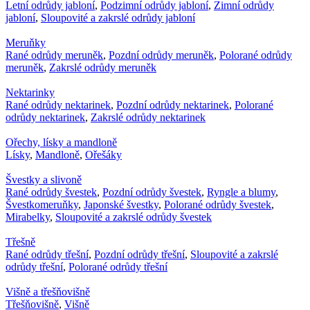
Letní odrůdy jabloní
,
Podzimní odrůdy jabloní
,
Zimní odrůdy
jabloní
,
Sloupovité a zakrslé odrůdy jabloní
Meruňky
Rané odrůdy meruněk
,
Pozdní odrůdy meruněk
,
Polorané odrůdy
meruněk
,
Zakrslé odrůdy meruněk
Nektarinky
Rané odrůdy nektarinek
,
Pozdní odrůdy nektarinek
,
Polorané
odrůdy nektarinek
,
Zakrslé odrůdy nektarinek
Ořechy, lísky a mandloně
Lísky
,
Mandloně
,
Ořešáky
Švestky a slivoně
Rané odrůdy švestek
,
Pozdní odrůdy švestek
,
Ryngle a blumy
,
Švestkomeruňky
,
Japonské švestky
,
Polorané odrůdy švestek
,
Mirabelky
,
Sloupovité a zakrslé odrůdy švestek
Třešně
Rané odrůdy třešní
,
Pozdní odrůdy třešní
,
Sloupovité a zakrslé
odrůdy třešní
,
Polorané odrůdy třešní
Višně a třešňovišně
Třešňovišně
,
Višně