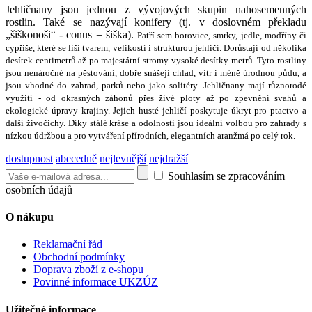
Jehličnany jsou jednou z vývojových skupin nahosemenných
rostlin. Také se nazývají konifery (tj. v doslovném překladu
„šiškonoši“ - conus = šiška).
Patří sem borovice, smrky, jedle, modříny či
cypřiše, které se liší tvarem, velikostí i strukturou jehličí. Dorůstají od několika
desítek centimetrů až po majestátní stromy vysoké desítky metrů.
Tyto rostliny
jsou nenáročné na pěstování, dobře snášejí chlad, vítr i méně úrodnou půdu, a
jsou vhodné do zahrad, parků nebo jako solitéry. Jehličnany mají různorodé
využití - od okrasných záhonů přes živé ploty až po zpevnění svahů a
ekologické úpravy krajiny. Jejich husté jehličí poskytuje úkryt pro ptactvo a
další živočichy.
Díky stálé kráse a odolnosti jsou ideální volbou pro zahrady s
nízkou údržbou a pro vytváření přírodních, elegantních aranžmá po celý rok.
dostupnost
abecedně
nejlevnější
nejdražší
Souhlasím se zpracováním
osobních údajů
O nákupu
Reklamační řád
Obchodní podmínky
Doprava zboží z e-shopu
Povinné informace UKZÚZ
Užitečné informace