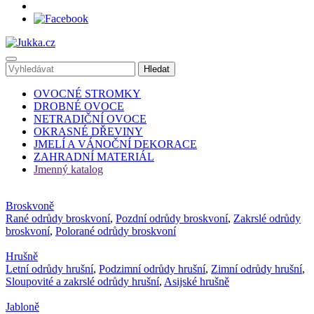
OVOCNÉ STROMKY
DROBNÉ OVOCE
NETRADIČNÍ OVOCE
OKRASNÉ DŘEVINY
JMELÍ A VÁNOČNÍ DEKORACE
ZAHRADNÍ MATERIÁL
Jmenný katalog
Broskvoně
Rané odrůdy broskvoní
,
Pozdní odrůdy broskvoní
,
Zakrslé odrůdy
broskvoní
,
Polorané odrůdy broskvoní
Hrušně
Letní odrůdy hrušní
,
Podzimní odrůdy hrušní
,
Zimní odrůdy hrušní
,
Sloupovité a zakrslé odrůdy hrušní
,
Asijské hrušně
Jabloně