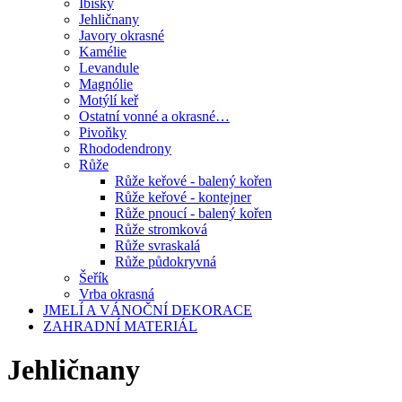
Ibišky
Jehličnany
Javory okrasné
Kamélie
Levandule
Magnólie
Motýlí keř
Ostatní vonné a okrasné…
Pivoňky
Rhododendrony
Růže
Růže keřové - balený kořen
Růže keřové - kontejner
Růže pnoucí - balený kořen
Růže stromková
Růže svraskalá
Růže půdokryvná
Šeřík
Vrba okrasná
JMELÍ A VÁNOČNÍ DEKORACE
ZAHRADNÍ MATERIÁL
Jehličnany