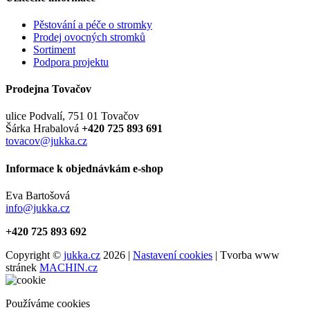
Pěstování a péče o stromky
Prodej ovocných stromků
Sortiment
Podpora projektu
Prodejna Tovačov
ulice Podvalí, 751 01 Tovačov
Šárka Hrabalová
+420 725 893 691
tovacov@jukka.cz
Informace k objednávkám e-shop
Eva Bartošová
info@jukka.cz
+420 725 893 692
Copyright ©
jukka.cz
2026 |
Nastavení cookies
| Tvorba www
stránek
MACHIN.cz
Používáme cookies