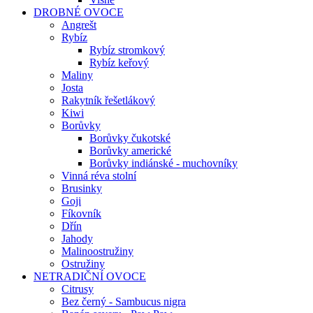
DROBNÉ OVOCE
Angrešt
Rybíz
Rybíz stromkový
Rybíz keřový
Maliny
Josta
Rakytník řešetlákový
Kiwi
Borůvky
Borůvky čukotské
Borůvky americké
Borůvky indiánské - muchovníky
Vinná réva stolní
Brusinky
Goji
Fíkovník
Dřín
Jahody
Malinoostružiny
Ostružiny
NETRADIČNÍ OVOCE
Citrusy
Bez černý - Sambucus nigra