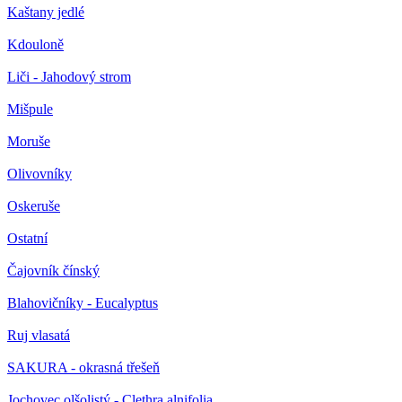
Kaštany jedlé
Kdouloně
Liči - Jahodový strom
Mišpule
Moruše
Olivovníky
Oskeruše
Ostatní
Čajovník čínský
Blahovičníky - Eucalyptus
Ruj vlasatá
SAKURA - okrasná třešeň
Jochovec olšolistý - Clethra alnifolia