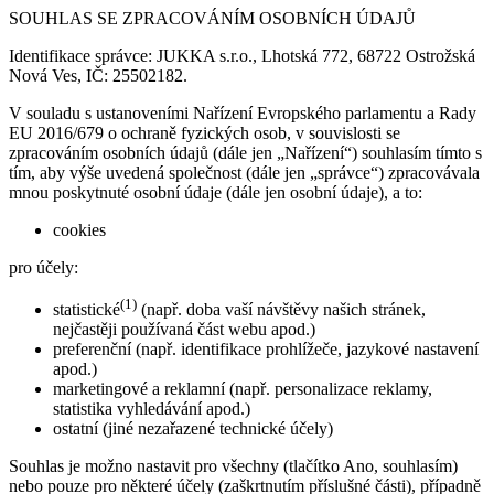
SOUHLAS SE ZPRACOVÁNÍM OSOBNÍCH ÚDAJŮ
Identifikace správce: JUKKA s.r.o., Lhotská 772, 68722 Ostrožská
Nová Ves, IČ: 25502182.
V souladu s ustanoveními Nařízení Evropského parlamentu a Rady
EU 2016/679 o ochraně fyzických osob, v souvislosti se
zpracováním osobních údajů (dále jen „Nařízení“) souhlasím tímto s
tím, aby výše uvedená společnost (dále jen „správce“) zpracovávala
mnou poskytnuté osobní údaje (dále jen osobní údaje), a to:
cookies
pro účely:
(1)
statistické
(např. doba vaší návštěvy našich stránek,
nejčastěji používaná část webu apod.)
preferenční (např. identifikace prohlížeče, jazykové nastavení
apod.)
marketingové a reklamní (např. personalizace reklamy,
statistika vyhledávání apod.)
ostatní (jiné nezařazené technické účely)
Souhlas je možno nastavit pro všechny (tlačítko Ano, souhlasím)
nebo pouze pro některé účely (zaškrtnutím příslušné části), případně