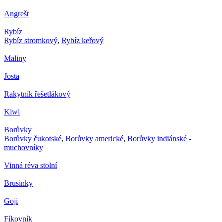
Angrešt
Rybíz
Rybíz stromkový
,
Rybíz keřový
Maliny
Josta
Rakytník řešetlákový
Kiwi
Borůvky
Borůvky čukotské
,
Borůvky americké
,
Borůvky indiánské -
muchovníky
Vinná réva stolní
Brusinky
Goji
Fíkovník