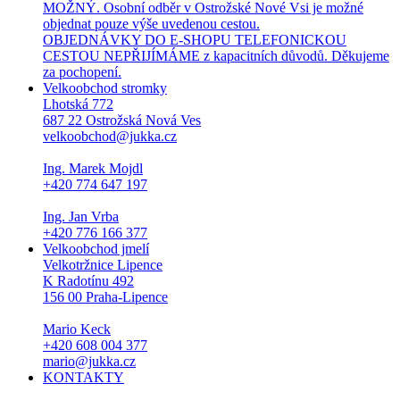
MOŽNÝ. Osobní odběr v Ostrožské Nové Vsi je možné
objednat pouze výše uvedenou cestou.
OBJEDNÁVKY DO E-SHOPU TELEFONICKOU
CESTOU NEPŘIJÍMÁME z kapacitních důvodů. Děkujeme
za pochopení.
Velkoobchod stromky
Lhotská 772
687 22 Ostrožská Nová Ves
velkoobchod@jukka.cz
Ing. Marek Mojdl
+420 774 647 197
Ing. Jan Vrba
+420 776 166 377
Velkoobchod jmelí
Velkotržnice Lipence
K Radotínu 492
156 00 Praha-Lipence
Mario Keck
+420 608 004 377
mario@jukka.cz
KONTAKTY