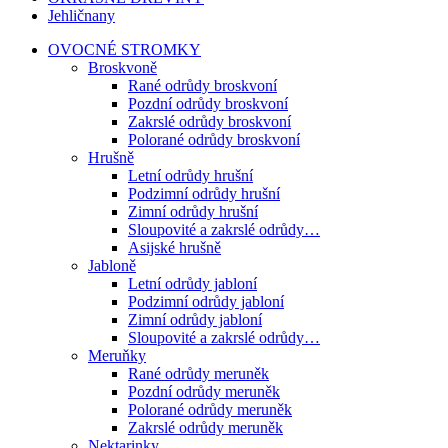
Jehličnany
OVOCNÉ STROMKY
Broskvoně
Rané odrůdy broskvoní
Pozdní odrůdy broskvoní
Zakrslé odrůdy broskvoní
Polorané odrůdy broskvoní
Hrušně
Letní odrůdy hrušní
Podzimní odrůdy hrušní
Zimní odrůdy hrušní
Sloupovité a zakrslé odrůdy…
Asijské hrušně
Jabloně
Letní odrůdy jabloní
Podzimní odrůdy jabloní
Zimní odrůdy jabloní
Sloupovité a zakrslé odrůdy…
Meruňky
Rané odrůdy meruněk
Pozdní odrůdy meruněk
Polorané odrůdy meruněk
Zakrslé odrůdy meruněk
Nektarinky