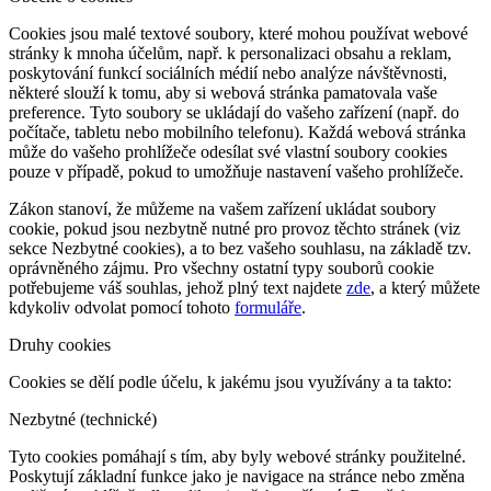
Cookies jsou malé textové soubory, které mohou používat webové
stránky k mnoha účelům, např. k personalizaci obsahu a reklam,
poskytování funkcí sociálních médií nebo analýze návštěvnosti,
některé slouží k tomu, aby si webová stránka pamatovala vaše
preference. Tyto soubory se ukládají do vašeho zařízení (např. do
počítače, tabletu nebo mobilního telefonu). Každá webová stránka
může do vašeho prohlížeče odesílat své vlastní soubory cookies
pouze v případě, pokud to umožňuje nastavení vašeho prohlížeče.
Zákon stanoví, že můžeme na vašem zařízení ukládat soubory
cookie, pokud jsou nezbytně nutné pro provoz těchto stránek (viz
sekce Nezbytné cookies), a to bez vašeho souhlasu, na základě tzv.
oprávněného zájmu. Pro všechny ostatní typy souborů cookie
potřebujeme váš souhlas, jehož plný text najdete
zde
, a který můžete
kdykoliv odvolat pomocí tohoto
formuláře
.
Druhy cookies
Cookies se dělí podle účelu, k jakému jsou využívány a ta takto:
Nezbytné (technické)
Tyto cookies pomáhají s tím, aby byly webové stránky použitelné.
Poskytují základní funkce jako je navigace na stránce nebo změna