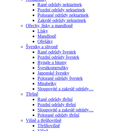
Rané odrůdy nektarinek
Pozdní odrůdy nektarinek
Polorané odrůdy nektarinek
Zakrslé odrůdy nektarinek
Ořechy, lísky a mandloně
Lísky
Mandloně
Ořešáky
Švestky a slivoně
Rané odrůdy švestek
Pozdní odrůdy švestek
Ryngle a blumy
Švestkomeruňky
Japonské švestky
Polorané odrůdy švestek
Mirabelky
Sloupovité a zakrslé odrůdy…
Třešně
Rané odrůdy třešní
Pozdní odrůdy třešní
Sloupovité a zakrslé odrůdy…
Polorané odrůdy třešní
Višně a třešňovišně
Třešňovišně
Višně