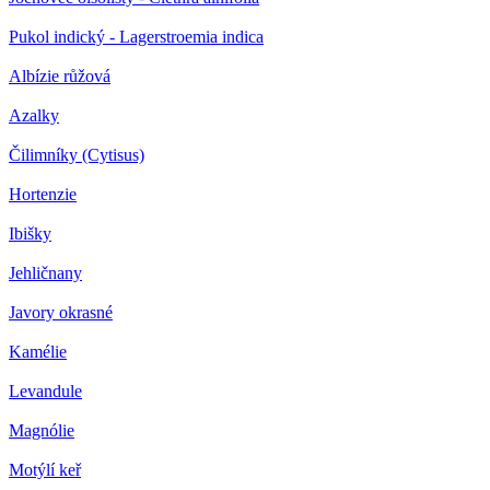
Pukol indický - Lagerstroemia indica
Albízie růžová
Azalky
Čilimníky (Cytisus)
Hortenzie
Ibišky
Jehličnany
Javory okrasné
Kamélie
Levandule
Magnólie
Motýlí keř