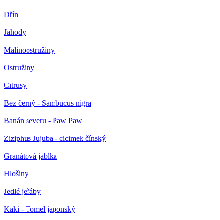
Dřín
Jahody
Malinoostružiny
Ostružiny
Citrusy
Bez černý - Sambucus nigra
Banán severu - Paw Paw
Ziziphus Jujuba - cicimek čínský
Granátová jablka
Hlošiny
Jedlé jeřáby
Kaki - Tomel japonský