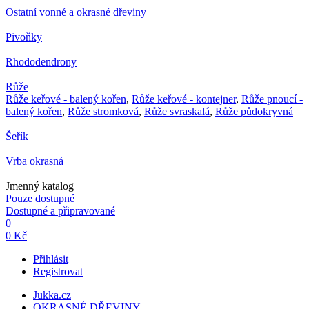
Ostatní vonné a okrasné dřeviny
Pivoňky
Rhododendrony
Růže
Růže keřové - balený kořen
,
Růže keřové - kontejner
,
Růže pnoucí -
balený kořen
,
Růže stromková
,
Růže svraskalá
,
Růže půdokryvná
Šeřík
Vrba okrasná
Jmenný katalog
Pouze dostupné
Dostupné a připravované
0
0 Kč
Přihlásit
Registrovat
Jukka.cz
OKRASNÉ DŘEVINY