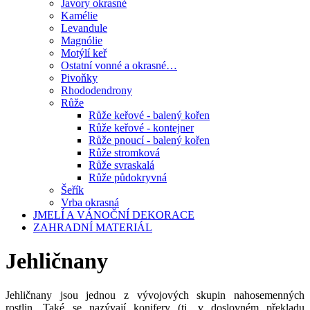
Javory okrasné
Kamélie
Levandule
Magnólie
Motýlí keř
Ostatní vonné a okrasné…
Pivoňky
Rhododendrony
Růže
Růže keřové - balený kořen
Růže keřové - kontejner
Růže pnoucí - balený kořen
Růže stromková
Růže svraskalá
Růže půdokryvná
Šeřík
Vrba okrasná
JMELÍ A VÁNOČNÍ DEKORACE
ZAHRADNÍ MATERIÁL
Jehličnany
Jehličnany jsou jednou z vývojových skupin nahosemenných
rostlin. Také se nazývají konifery (tj. v doslovném překladu