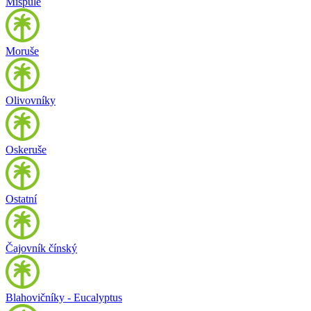
Mišpule
Moruše
Olivovníky
Oskeruše
Ostatní
Čajovník čínský
Blahovičníky - Eucalyptus