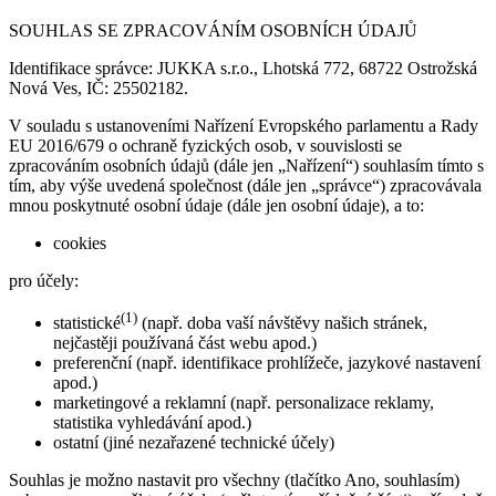
SOUHLAS SE ZPRACOVÁNÍM OSOBNÍCH ÚDAJŮ
Identifikace správce: JUKKA s.r.o., Lhotská 772, 68722 Ostrožská
Nová Ves, IČ: 25502182.
V souladu s ustanoveními Nařízení Evropského parlamentu a Rady
EU 2016/679 o ochraně fyzických osob, v souvislosti se
zpracováním osobních údajů (dále jen „Nařízení“) souhlasím tímto s
tím, aby výše uvedená společnost (dále jen „správce“) zpracovávala
mnou poskytnuté osobní údaje (dále jen osobní údaje), a to:
cookies
pro účely:
(1)
statistické
(např. doba vaší návštěvy našich stránek,
nejčastěji používaná část webu apod.)
preferenční (např. identifikace prohlížeče, jazykové nastavení
apod.)
marketingové a reklamní (např. personalizace reklamy,
statistika vyhledávání apod.)
ostatní (jiné nezařazené technické účely)
Souhlas je možno nastavit pro všechny (tlačítko Ano, souhlasím)