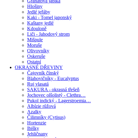
Granátová jablka
Hlošiny
Jedlé jeřáby
Kaki - Tomel japonský
Kaštany jedlé
Kdouloně
Liči - Jahodový strom
Mišpule
Moruše
Olivovníky
Oskeruše
Ostatní
OKRASNÉ DŘEVINY
Čajovník čínský
Blahovičníky - Eucalyptus
Ruj vlasatá
SAKURA - okrasná třešeň
Jochovec olšolistý - Clethra…
Pukol indický - Lagerstroemia…
Albízie růžová
Azalky
Čilimníky (Cytisus)
Hortenzie
Ibišky
Jehličnany