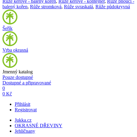
Růže keřové - balený kořen
,
Růže keřové - kontejner
,
Růže pnoucí -
balený kořen
,
Růže stromková
,
Růže svraskalá
,
Růže půdokryvná
Šeřík
Vrba okrasná
Jmenný katalog
Pouze dostupné
Dostupné a připravované
0
0 Kč
Přihlásit
Registrovat
Jukka.cz
OKRASNÉ DŘEVINY
Jehličnany