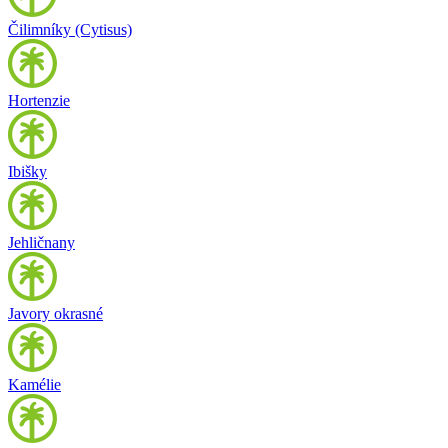
Čilimníky (Cytisus)
Hortenzie
Ibišky
Jehličnany
Javory okrasné
Kamélie