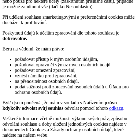
nebo pouze pro některé účely (zaškrtnutím příslušné části), případně
je možné zamítnout vše (tlačítko Nesouhlasím).
Při udělení souhlasu smarketingovými a preferenčními cookies může
docházet k profilování.
Poskytnutí údajů k účelům zpracování dle tohoto souhlasu je
dobrovolné.
Beru na vědomí, že mám právo:
požadovat přístup k mým osobním údajům,
požadovat opravu či výmaz mých osobních údajů,
požadovat omezení zpracování,
vznést námitku proti zpracování,
na přenositelnost osobních údajů,
podat stížnost proti zpracování osobních údajů u Úřadu pro
ochranu osobních údajů.
Byl/a jsem poučen/a, že mám v souladu s Nařízením
právo
kdykoliv odvolat svůj souhlas
odvolat pomocí tohoto
odkazu
.
Veškeré informace včetně možnosti výkonu svých práv, způsobu
odvolání souhlasu a doby uložení jednotlivých cookies najdete v
dokumentech Cookies a Zásady ochrany osobních údajů, které
najdete na našem webu.