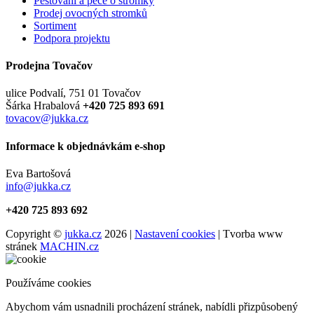
Pěstování a péče o stromky
Prodej ovocných stromků
Sortiment
Podpora projektu
Prodejna Tovačov
ulice Podvalí, 751 01 Tovačov
Šárka Hrabalová
+420 725 893 691
tovacov@jukka.cz
Informace k objednávkám e-shop
Eva Bartošová
info@jukka.cz
+420 725 893 692
Copyright ©
jukka.cz
2026 |
Nastavení cookies
| Tvorba www
stránek
MACHIN.cz
Používáme cookies
Abychom vám usnadnili procházení stránek, nabídli přizpůsobený