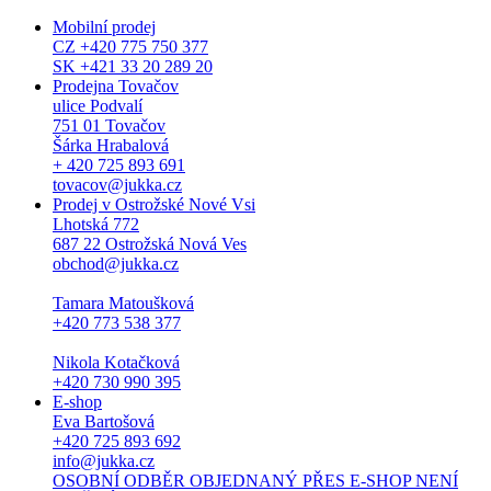
Mobilní prodej
CZ +420 775 750 377
SK +421 33 20 289 20
Prodejna Tovačov
ulice Podvalí
751 01 Tovačov
Šárka Hrabalová
+ 420 725 893 691
tovacov@jukka.cz
Prodej v Ostrožské Nové Vsi
Lhotská 772
687 22 Ostrožská Nová Ves
obchod@jukka.cz
Tamara Matoušková
+420 773 538 377
Nikola Kotačková
+420 730 990 395
E-shop
Eva Bartošová
+420 725 893 692
info@jukka.cz
OSOBNÍ ODBĚR OBJEDNANÝ PŘES E-SHOP NENÍ