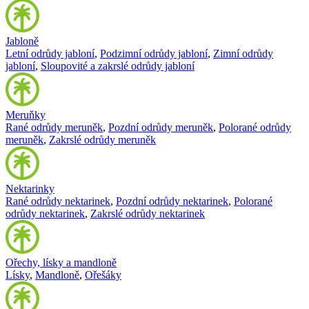
Jabloně
Letní odrůdy jabloní
,
Podzimní odrůdy jabloní
,
Zimní odrůdy
jabloní
,
Sloupovité a zakrslé odrůdy jabloní
Meruňky
Rané odrůdy meruněk
,
Pozdní odrůdy meruněk
,
Polorané odrůdy
meruněk
,
Zakrslé odrůdy meruněk
Nektarinky
Rané odrůdy nektarinek
,
Pozdní odrůdy nektarinek
,
Polorané
odrůdy nektarinek
,
Zakrslé odrůdy nektarinek
Ořechy, lísky a mandloně
Lísky
,
Mandloně
,
Ořešáky