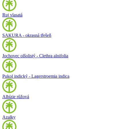
Ruj vlasatá
SAKURA - okrasná třešeň
Jochovec olšolistý - Clethra alnifolia
Pukol indický - Lagerstroemia indica
Albízie růžová
Azalky