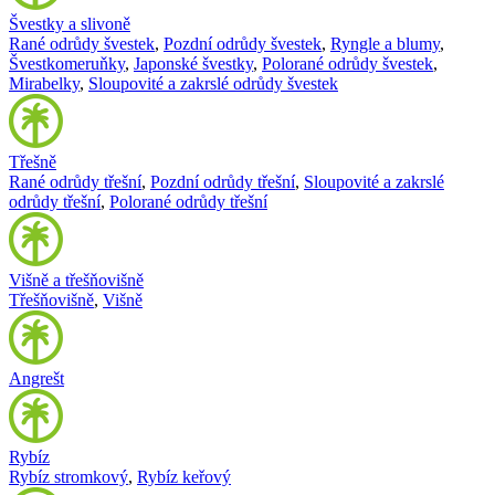
Švestky a slivoně
Rané odrůdy švestek
,
Pozdní odrůdy švestek
,
Ryngle a blumy
,
Švestkomeruňky
,
Japonské švestky
,
Polorané odrůdy švestek
,
Mirabelky
,
Sloupovité a zakrslé odrůdy švestek
Třešně
Rané odrůdy třešní
,
Pozdní odrůdy třešní
,
Sloupovité a zakrslé
odrůdy třešní
,
Polorané odrůdy třešní
Višně a třešňovišně
Třešňovišně
,
Višně
Angrešt
Rybíz
Rybíz stromkový
,
Rybíz keřový