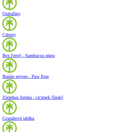
Ostružiny
Citrusy
Bez černý - Sambucus nigra
Banán severu - Paw Paw
Ziziphus Jujuba - cicimek čínský
Granátová jablka