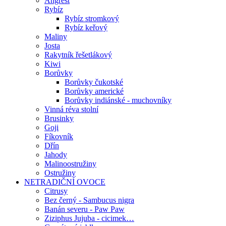
Angrešt
Rybíz
Rybíz stromkový
Rybíz keřový
Maliny
Josta
Rakytník řešetlákový
Kiwi
Borůvky
Borůvky čukotské
Borůvky americké
Borůvky indiánské - muchovníky
Vinná réva stolní
Brusinky
Goji
Fíkovník
Dřín
Jahody
Malinoostružiny
Ostružiny
NETRADIČNÍ OVOCE
Citrusy
Bez černý - Sambucus nigra
Banán severu - Paw Paw
Ziziphus Jujuba - cicimek…