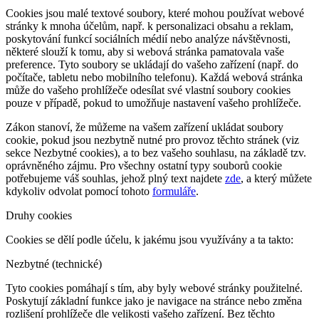
Cookies jsou malé textové soubory, které mohou používat webové
stránky k mnoha účelům, např. k personalizaci obsahu a reklam,
poskytování funkcí sociálních médií nebo analýze návštěvnosti,
některé slouží k tomu, aby si webová stránka pamatovala vaše
preference. Tyto soubory se ukládají do vašeho zařízení (např. do
počítače, tabletu nebo mobilního telefonu). Každá webová stránka
může do vašeho prohlížeče odesílat své vlastní soubory cookies
pouze v případě, pokud to umožňuje nastavení vašeho prohlížeče.
Zákon stanoví, že můžeme na vašem zařízení ukládat soubory
cookie, pokud jsou nezbytně nutné pro provoz těchto stránek (viz
sekce Nezbytné cookies), a to bez vašeho souhlasu, na základě tzv.
oprávněného zájmu. Pro všechny ostatní typy souborů cookie
potřebujeme váš souhlas, jehož plný text najdete
zde
, a který můžete
kdykoliv odvolat pomocí tohoto
formuláře
.
Druhy cookies
Cookies se dělí podle účelu, k jakému jsou využívány a ta takto:
Nezbytné (technické)
Tyto cookies pomáhají s tím, aby byly webové stránky použitelné.
Poskytují základní funkce jako je navigace na stránce nebo změna
rozlišení prohlížeče dle velikosti vašeho zařízení. Bez těchto