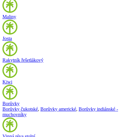
Maliny
Josta
Rakytník řešetlákový
Kiwi
Borůvky
Borůvky čukotské
,
Borůvky americké
,
Borůvky indiánské -
muchovníky
Vinná réva stolní