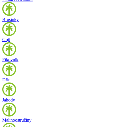
Brusinky
Goji
Fíkovník
Dřín
Jahody
Malinoostružiny