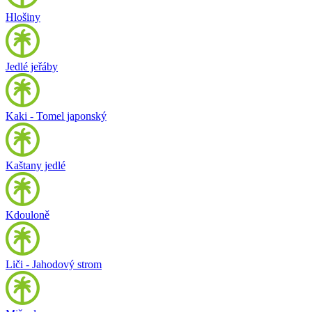
Hlošiny
Jedlé jeřáby
Kaki - Tomel japonský
Kaštany jedlé
Kdouloně
Liči - Jahodový strom