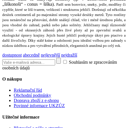
„šiškonoši“ - conus = šiška).
Patří sem borovice, smrky, jedle, modříny či
cypřiše, které se liší tvarem, velikostí i strukturou jehličí. Dorůstají od několika
desítek centimetrů až po majestátní stromy vysoké desítky metrů.
Tyto rostliny
jsou nenáročné na pěstování, dobře snášejí chlad, vítr i méně úrodnou půdu, a
jsou vhodné do zahrad, parků nebo jako solitéry. Jehličnany mají různorodé
využití - od okrasných záhonů přes živé ploty až po zpevnění svahů a
ekologické úpravy krajiny. Jejich husté jehličí poskytuje úkryt pro ptactvo a
další živočichy.
Díky stálé kráse a odolnosti jsou ideální volbou pro zahrady s
nízkou údržbou a pro vytváření přírodních, elegantních aranžmá po celý rok.
dostupnost
abecedně
nejlevnější
nejdražší
Souhlasím se zpracováním
osobních údajů
O nákupu
Reklamační řád
Obchodní podmínky
Doprava zboží z e-shopu
Povinné informace UKZÚZ
Užitečné informace