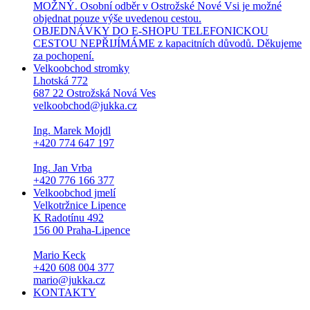
MOŽNÝ. Osobní odběr v Ostrožské Nové Vsi je možné
objednat pouze výše uvedenou cestou.
OBJEDNÁVKY DO E-SHOPU TELEFONICKOU
CESTOU NEPŘIJÍMÁME z kapacitních důvodů. Děkujeme
za pochopení.
Velkoobchod stromky
Lhotská 772
687 22 Ostrožská Nová Ves
velkoobchod@jukka.cz
Ing. Marek Mojdl
+420 774 647 197
Ing. Jan Vrba
+420 776 166 377
Velkoobchod jmelí
Velkotržnice Lipence
K Radotínu 492
156 00 Praha-Lipence
Mario Keck
+420 608 004 377
mario@jukka.cz
KONTAKTY