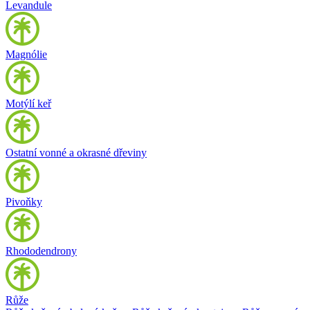
Levandule
Magnólie
Motýlí keř
Ostatní vonné a okrasné dřeviny
Pivoňky
Rhododendrony
Růže