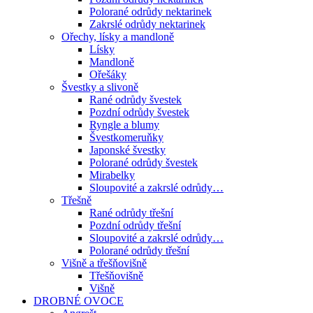
Polorané odrůdy nektarinek
Zakrslé odrůdy nektarinek
Ořechy, lísky a mandloně
Lísky
Mandloně
Ořešáky
Švestky a slivoně
Rané odrůdy švestek
Pozdní odrůdy švestek
Ryngle a blumy
Švestkomeruňky
Japonské švestky
Polorané odrůdy švestek
Mirabelky
Sloupovité a zakrslé odrůdy…
Třešně
Rané odrůdy třešní
Pozdní odrůdy třešní
Sloupovité a zakrslé odrůdy…
Polorané odrůdy třešní
Višně a třešňovišně
Třešňovišně
Višně
DROBNÉ OVOCE