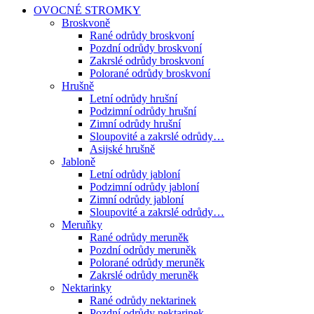
OVOCNÉ STROMKY
Broskvoně
Rané odrůdy broskvoní
Pozdní odrůdy broskvoní
Zakrslé odrůdy broskvoní
Polorané odrůdy broskvoní
Hrušně
Letní odrůdy hrušní
Podzimní odrůdy hrušní
Zimní odrůdy hrušní
Sloupovité a zakrslé odrůdy…
Asijské hrušně
Jabloně
Letní odrůdy jabloní
Podzimní odrůdy jabloní
Zimní odrůdy jabloní
Sloupovité a zakrslé odrůdy…
Meruňky
Rané odrůdy meruněk
Pozdní odrůdy meruněk
Polorané odrůdy meruněk
Zakrslé odrůdy meruněk
Nektarinky
Rané odrůdy nektarinek
Pozdní odrůdy nektarinek