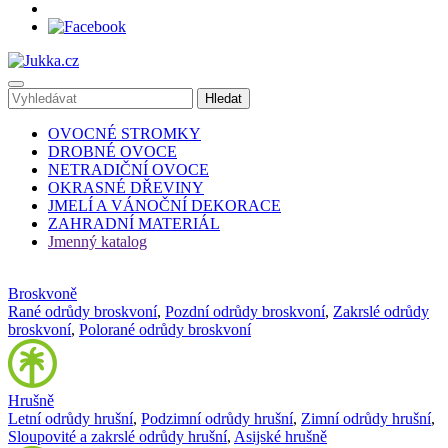
OVOCNÉ STROMKY
DROBNÉ OVOCE
NETRADIČNÍ OVOCE
OKRASNÉ DŘEVINY
JMELÍ A VÁNOČNÍ DEKORACE
ZAHRADNÍ MATERIÁL
Jmenný katalog
Broskvoně
Rané odrůdy broskvoní
,
Pozdní odrůdy broskvoní
,
Zakrslé odrůdy
broskvoní
,
Polorané odrůdy broskvoní
Hrušně
Letní odrůdy hrušní
,
Podzimní odrůdy hrušní
,
Zimní odrůdy hrušní
,
Sloupovité a zakrslé odrůdy hrušní
,
Asijské hrušně