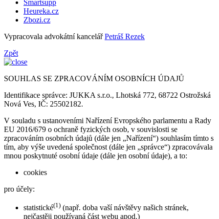
Smartsupp
Heureka.cz
Zbozi.cz
Vypracovala advokátní kancelář
Petráš Rezek
Zpět
SOUHLAS SE ZPRACOVÁNÍM OSOBNÍCH ÚDAJŮ
Identifikace správce: JUKKA s.r.o., Lhotská 772, 68722 Ostrožská
Nová Ves, IČ: 25502182.
V souladu s ustanoveními Nařízení Evropského parlamentu a Rady
EU 2016/679 o ochraně fyzických osob, v souvislosti se
zpracováním osobních údajů (dále jen „Nařízení“) souhlasím tímto s
tím, aby výše uvedená společnost (dále jen „správce“) zpracovávala
mnou poskytnuté osobní údaje (dále jen osobní údaje), a to:
cookies
pro účely:
(1)
statistické
(např. doba vaší návštěvy našich stránek,
nejčastěji používaná část webu apod.)