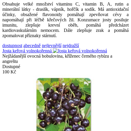
Obsahuje velké množství vitaminu C, vitamin B, A, rutin a
minerální látky - draslík, vápník, hořčík a sodík. Má antioxidační
účinky, obsažené flavonoidy pomáhají zpevňovat cévy a
napomáhají při léčbě křečových žil. Konzumace josty posiluje
imunitu, zlepšuje krevní oběh, pomáhá předcházet
kardiovaskulárním nemocem. Dále zlepšuje zrak a pomáhá
zpomalovat příznaky stárnutí.
dostupnost
abecedně
nejlevnější
nejdražší
Josta keřová volnokořenná
Nejžádanější ovocná bobulovina, kříženec černého rybízu a
angreštu
Dostupné
100 Kč