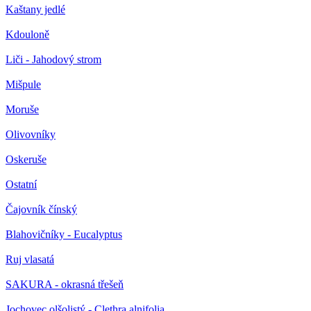
Kaštany jedlé
Kdouloně
Liči - Jahodový strom
Mišpule
Moruše
Olivovníky
Oskeruše
Ostatní
Čajovník čínský
Blahovičníky - Eucalyptus
Ruj vlasatá
SAKURA - okrasná třešeň
Jochovec olšolistý - Clethra alnifolia