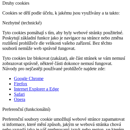
Druhy cookies
Cookies se dělí podle účelu, k jakému jsou využívány a ta takto:
Nezbytné (technické)
Tyto cookies pomáhají s tím, aby byly webové stránky použitelné.
Poskytují základní funkce jako je navigace na stránce nebo změna
rozlišení prohlížeče dle velikosti vašeho zařízení. Bez těchto
souborů nemůže web správně fungovat.
Tyto cookies lze blokovat (zakázat), ale část stránek se vám nemusí
zobrazovat správně, některé části dokonce nemusí fungovat.
Návody pro nejčastěji používané prohlížeče najdete zde:
Google Chrome
Firefox
Internet Explorer a Edge
Safari
Opera
Preferenční (funkcionální)
Preferenční soubory cookie umožňují webové stránce zapamatovat
si informace, které mění způsob, jakým se webová stránka chová
nebo vypadá jako je váš preferovaný jazyk nebo region, ve kterém