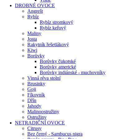
DROBNÉ OVOCE
Angrešt
Rybíz
Rybíz stromkový
Rybíz keřový
Maliny
Josta
Rakytník řešetlákový
Kiwi
Borůvky
Borůvky čukotské
Borůvky americké
Borůvky indiánské - muchovníky
Vinná réva stolní
Brusinky
Goji
Fíkovník
Dřín
Jahody
Malinoostružiny
Ostružiny
NETRADIČNÍ OVOCE
Citrusy
Bez černý - Sambucus nigra