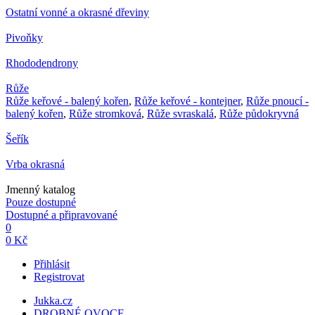
Ostatní vonné a okrasné dřeviny
Pivoňky
Rhododendrony
Růže
Růže keřové - balený kořen
,
Růže keřové - kontejner
,
Růže pnoucí -
balený kořen
,
Růže stromková
,
Růže svraskalá
,
Růže půdokryvná
Šeřík
Vrba okrasná
Jmenný katalog
Pouze dostupné
Dostupné a připravované
0
0 Kč
Přihlásit
Registrovat
Jukka.cz
DROBNÉ OVOCE