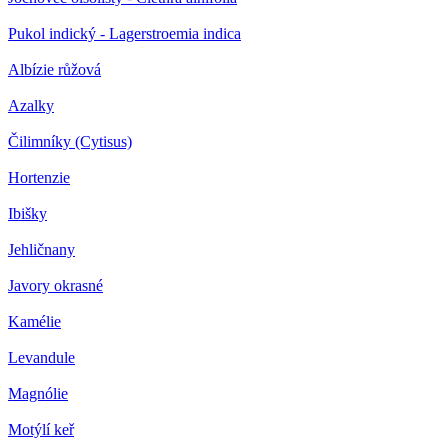
Pukol indický - Lagerstroemia indica
Albízie růžová
Azalky
Čilimníky (Cytisus)
Hortenzie
Ibišky
Jehličnany
Javory okrasné
Kamélie
Levandule
Magnólie
Motýlí keř