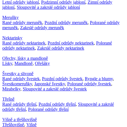
Letní odrůdy jabloní
,
Podzimní odrůdy jabloní
,
Zimní odrůdy
jabloní
,
Sloupovité a zakrslé odrůdy jabloní
Meruňky
Rané odrůdy meruněk
,
Pozdní odrůdy meruněk
,
Polorané odrůdy
meruněk
,
Zakrslé odrůdy meruněk
Nektarinky
Rané odrůdy nektarinek
,
Pozdní odrůdy nektarinek
,
Polorané
odrůdy nektarinek
,
Zakrslé odrůdy nektarinek
Ořechy, lísky a mandloně
Lísky
,
Mandloně
,
Ořešáky
Švestky a slivoně
Rané odrůdy švestek
,
Pozdní odrůdy švestek
,
Ryngle a blumy
,
Švestkomeruňky
,
Japonské švestky
,
Polorané odrůdy švestek
,
Mirabelky
,
Sloupovité a zakrslé odrůdy švestek
Třešně
Rané odrůdy třešní
,
Pozdní odrůdy třešní
,
Sloupovité a zakrslé
odrůdy třešní
,
Polorané odrůdy třešní
Višně a třešňovišně
Třešňovišně
,
Višně