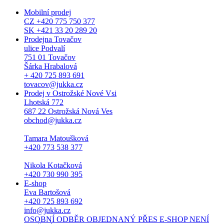
Mobilní prodej
CZ +420 775 750 377
SK +421 33 20 289 20
Prodejna Tovačov
ulice Podvalí
751 01 Tovačov
Šárka Hrabalová
+ 420 725 893 691
tovacov@jukka.cz
Prodej v Ostrožské Nové Vsi
Lhotská 772
687 22 Ostrožská Nová Ves
obchod@jukka.cz
Tamara Matoušková
+420 773 538 377
Nikola Kotačková
+420 730 990 395
E-shop
Eva Bartošová
+420 725 893 692
info@jukka.cz
OSOBNÍ ODBĚR OBJEDNANÝ PŘES E-SHOP NENÍ