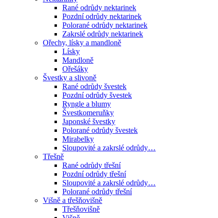
Rané odrůdy nektarinek
Pozdní odrůdy nektarinek
Polorané odrůdy nektarinek
Zakrslé odrůdy nektarinek
Ořechy, lísky a mandloně
Lísky
Mandloně
Ořešáky
Švestky a slivoně
Rané odrůdy švestek
Pozdní odrůdy švestek
Ryngle a blumy
Švestkomeruňky
Japonské švestky
Polorané odrůdy švestek
Mirabelky
Sloupovité a zakrslé odrůdy…
Třešně
Rané odrůdy třešní
Pozdní odrůdy třešní
Sloupovité a zakrslé odrůdy…
Polorané odrůdy třešní
Višně a třešňovišně
Třešňovišně
Višně