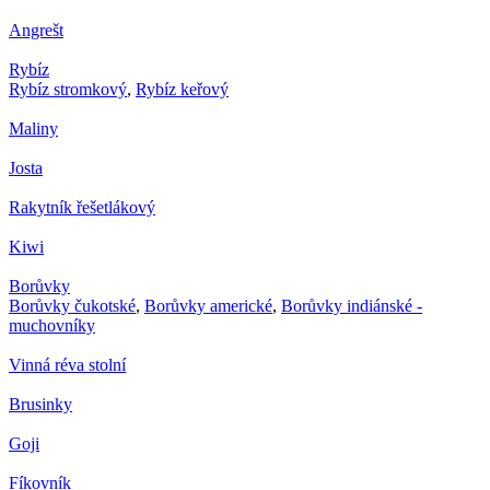
Angrešt
Rybíz
Rybíz stromkový
,
Rybíz keřový
Maliny
Josta
Rakytník řešetlákový
Kiwi
Borůvky
Borůvky čukotské
,
Borůvky americké
,
Borůvky indiánské -
muchovníky
Vinná réva stolní
Brusinky
Goji
Fíkovník