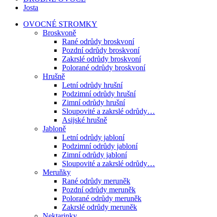
Josta
OVOCNÉ STROMKY
Broskvoně
Rané odrůdy broskvoní
Pozdní odrůdy broskvoní
Zakrslé odrůdy broskvoní
Polorané odrůdy broskvoní
Hrušně
Letní odrůdy hrušní
Podzimní odrůdy hrušní
Zimní odrůdy hrušní
Sloupovité a zakrslé odrůdy…
Asijské hrušně
Jabloně
Letní odrůdy jabloní
Podzimní odrůdy jabloní
Zimní odrůdy jabloní
Sloupovité a zakrslé odrůdy…
Meruňky
Rané odrůdy meruněk
Pozdní odrůdy meruněk
Polorané odrůdy meruněk
Zakrslé odrůdy meruněk
Nektarinky