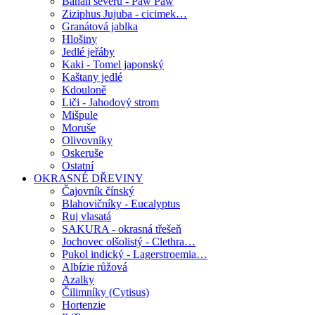
Banán severu - Paw Paw
Ziziphus Jujuba - cicimek…
Granátová jablka
Hlošiny
Jedlé jeřáby
Kaki - Tomel japonský
Kaštany jedlé
Kdouloně
Liči - Jahodový strom
Mišpule
Moruše
Olivovníky
Oskeruše
Ostatní
OKRASNÉ DŘEVINY
Čajovník čínský
Blahovičníky - Eucalyptus
Ruj vlasatá
SAKURA - okrasná třešeň
Jochovec olšolistý - Clethra…
Pukol indický - Lagerstroemia…
Albízie růžová
Azalky
Čilimníky (Cytisus)
Hortenzie