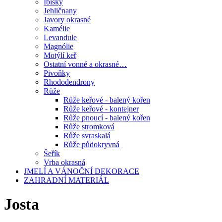
Ibišky
Jehličnany
Javory okrasné
Kamélie
Levandule
Magnólie
Motýlí keř
Ostatní vonné a okrasné…
Pivoňky
Rhododendrony
Růže
Růže keřové - balený kořen
Růže keřové - kontejner
Růže pnoucí - balený kořen
Růže stromková
Růže svraskalá
Růže půdokryvná
Šeřík
Vrba okrasná
JMELÍ A VÁNOČNÍ DEKORACE
ZAHRADNÍ MATERIÁL
Josta