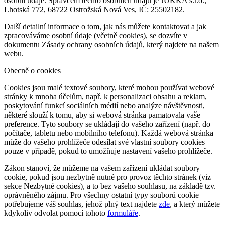
osobní údaje. Správcem těchto osobních údajů je JUKKA s.r.o.,
Lhotská 772, 68722 Ostrožská Nová Ves, IČ: 25502182.
Další detailní informace o tom, jak nás můžete kontaktovat a jak
zpracováváme osobní údaje (včetně cookies), se dozvíte v
dokumentu Zásady ochrany osobních údajů, který najdete na našem
webu.
Obecně o cookies
Cookies jsou malé textové soubory, které mohou používat webové
stránky k mnoha účelům, např. k personalizaci obsahu a reklam,
poskytování funkcí sociálních médií nebo analýze návštěvnosti,
některé slouží k tomu, aby si webová stránka pamatovala vaše
preference. Tyto soubory se ukládají do vašeho zařízení (např. do
počítače, tabletu nebo mobilního telefonu). Každá webová stránka
může do vašeho prohlížeče odesílat své vlastní soubory cookies
pouze v případě, pokud to umožňuje nastavení vašeho prohlížeče.
Zákon stanoví, že můžeme na vašem zařízení ukládat soubory
cookie, pokud jsou nezbytně nutné pro provoz těchto stránek (viz
sekce Nezbytné cookies), a to bez vašeho souhlasu, na základě tzv.
oprávněného zájmu. Pro všechny ostatní typy souborů cookie
potřebujeme váš souhlas, jehož plný text najdete
zde
, a který můžete
kdykoliv odvolat pomocí tohoto
formuláře
.