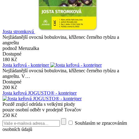
Josta stromková
Nejžádanější ovocná bobulovina, kříženec černého rybízu a
angreštu
podnož Meruzalka
Dostupné
180 Kč
Josta keřová - kontejner
Nejžádanější ovocná bobulovina, kříženec černého rybízu a
angreštu. V…
Dostupné
200 Kč
Josta keřová JOGUSTO® - kontejner
Pozdě zrající odrůda s velkými plody
pouze osobní odběr v prodejně Tovačov
250 Kč
Souhlasím se zpracováním
osobních údajů