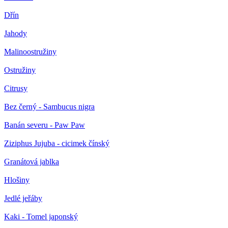
Dřín
Jahody
Malinoostružiny
Ostružiny
Citrusy
Bez černý - Sambucus nigra
Banán severu - Paw Paw
Ziziphus Jujuba - cicimek čínský
Granátová jablka
Hlošiny
Jedlé jeřáby
Kaki - Tomel japonský