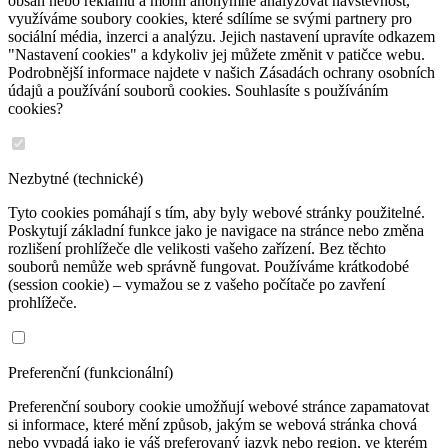
obsah nebo reklamu a mohli anonymně analyzovat návštěvnost,
využíváme soubory cookies, které sdílíme se svými partnery pro
sociální média, inzerci a analýzu. Jejich nastavení upravíte odkazem
"Nastavení cookies" a kdykoliv jej můžete změnit v patičce webu.
Podrobnější informace najdete v našich Zásadách ochrany osobních
údajů a používání souborů cookies. Souhlasíte s používáním
cookies?
Nezbytné (technické)
Tyto cookies pomáhají s tím, aby byly webové stránky použitelné.
Poskytují základní funkce jako je navigace na stránce nebo změna
rozlišení prohlížeče dle velikosti vašeho zařízení. Bez těchto
souborů nemůže web správně fungovat. Používáme krátkodobé
(session cookie) – vymažou se z vašeho počítače po zavření
prohlížeče.
Preferenční (funkcionální)
Preferenční soubory cookie umožňují webové stránce zapamatovat
si informace, které mění způsob, jakým se webová stránka chová
nebo vypadá jako je váš preferovaný jazyk nebo region, ve kterém