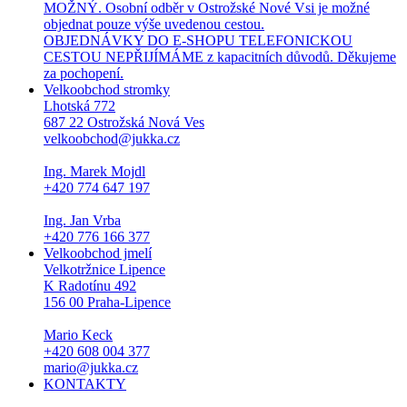
MOŽNÝ. Osobní odběr v Ostrožské Nové Vsi je možné
objednat pouze výše uvedenou cestou.
OBJEDNÁVKY DO E-SHOPU TELEFONICKOU
CESTOU NEPŘIJÍMÁME z kapacitních důvodů. Děkujeme
za pochopení.
Velkoobchod stromky
Lhotská 772
687 22 Ostrožská Nová Ves
velkoobchod@jukka.cz
Ing. Marek Mojdl
+420 774 647 197
Ing. Jan Vrba
+420 776 166 377
Velkoobchod jmelí
Velkotržnice Lipence
K Radotínu 492
156 00 Praha-Lipence
Mario Keck
+420 608 004 377
mario@jukka.cz
KONTAKTY