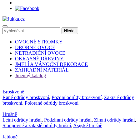
OVOCNÉ STROMKY
DROBNÉ OVOCE
NETRADIČNÍ OVOCE
OKRASNÉ DŘEVINY
JMELÍ A VÁNOČNÍ DEKORACE
ZAHRADNÍ MATERIÁL
Jmenný katalog
Broskvoně
Rané odrůdy broskvoní
,
Pozdní odrůdy broskvoní
,
Zakrslé odrůdy
broskvoní
,
Polorané odrůdy broskvoní
Hrušně
Letní odrůdy hrušní
,
Podzimní odrůdy hrušní
,
Zimní odrůdy hrušní
,
Sloupovité a zakrslé odrůdy hrušní
,
Asijské hrušně
Jabloně