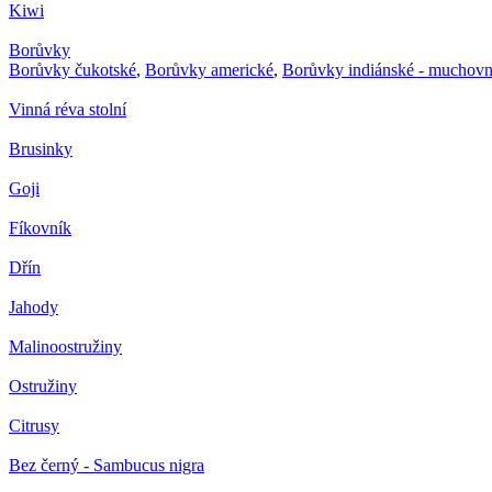
Kiwi
Borůvky
Borůvky čukotské
,
Borůvky americké
,
Borůvky indiánské - muchovn
Vinná réva stolní
Brusinky
Goji
Fíkovník
Dřín
Jahody
Malinoostružiny
Ostružiny
Citrusy
Bez černý - Sambucus nigra