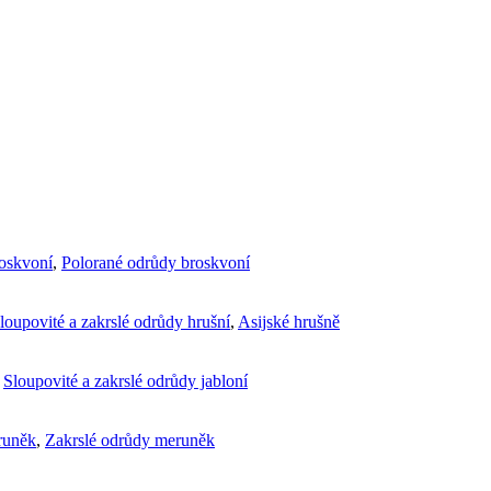
roskvoní
,
Polorané odrůdy broskvoní
loupovité a zakrslé odrůdy hrušní
,
Asijské hrušně
,
Sloupovité a zakrslé odrůdy jabloní
runěk
,
Zakrslé odrůdy meruněk