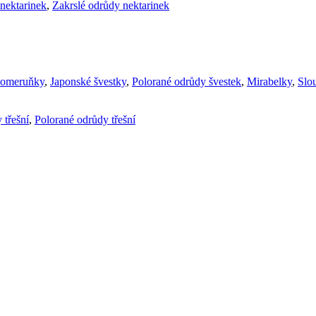
nektarinek
,
Zakrslé odrůdy nektarinek
komeruňky
,
Japonské švestky
,
Polorané odrůdy švestek
,
Mirabelky
,
Slou
 třešní
,
Polorané odrůdy třešní