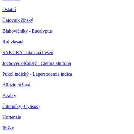
Ostatní
Čajovník čínský
Blahovičníky - Eucalyptus
Ruj vlasatá
SAKURA - okrasná třešeň
Jochovec olšolistý - Clethra alnifolia
Pukol indický - Lagerstroemia indica
Albízie růžová
Azalky
Čilimníky (Cytisus)
Hortenzie
Ibišky