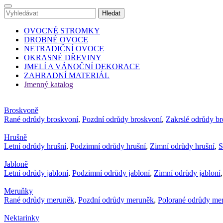
OVOCNÉ STROMKY
DROBNÉ OVOCE
NETRADIČNÍ OVOCE
OKRASNÉ DŘEVINY
JMELÍ A VÁNOČNÍ DEKORACE
ZAHRADNÍ MATERIÁL
Jmenný katalog
Broskvoně
Rané odrůdy broskvoní
,
Pozdní odrůdy broskvoní
,
Zakrslé odrůdy b
Hrušně
Letní odrůdy hrušní
,
Podzimní odrůdy hrušní
,
Zimní odrůdy hrušní
,
S
Jabloně
Letní odrůdy jabloní
,
Podzimní odrůdy jabloní
,
Zimní odrůdy jabloní
Meruňky
Rané odrůdy meruněk
,
Pozdní odrůdy meruněk
,
Polorané odrůdy me
Nektarinky