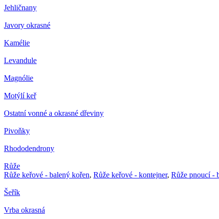
Jehličnany
Javory okrasné
Kamélie
Levandule
Magnólie
Motýlí keř
Ostatní vonné a okrasné dřeviny
Pivoňky
Rhododendrony
Růže
Růže keřové - balený kořen
,
Růže keřové - kontejner
,
Růže pnoucí - 
Šeřík
Vrba okrasná