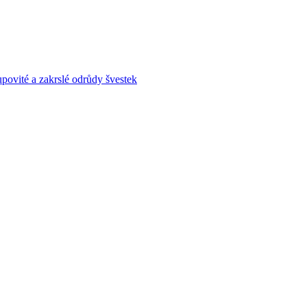
povité a zakrslé odrůdy švestek