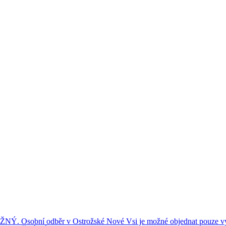
ní odběr v Ostrožské Nové Vsi je možné objednat pouze výše