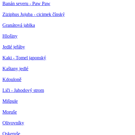
Banán severu - Paw Paw
Ziziphus Jujuba - cicimek čínský
Granátová jablka
Hlošiny
Jedlé jeřáby
Kaki - Tomel japonský
Kaštany jedlé
Kdouloně
Liči - Jahodový strom
Mišpule
Moruše
Olivovníky
Oskeruše