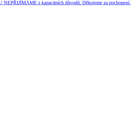
JÍMÁME z kapacitních důvodů. Děkujeme za pochopení.