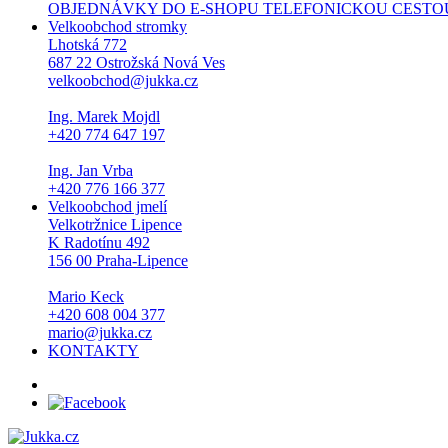
OBJEDNÁVKY DO E-SHOPU TELEFONICKOU CESTOU NEPŘI
Velkoobchod stromky
Lhotská 772
687 22 Ostrožská Nová Ves
velkoobchod@jukka.cz
Ing. Marek Mojdl
+420 774 647 197
Ing. Jan Vrba
+420 776 166 377
Velkoobchod jmelí
Velkotržnice Lipence
K Radotínu 492
156 00 Praha-Lipence
Mario Keck
+420 608 004 377
mario@jukka.cz
KONTAKTY