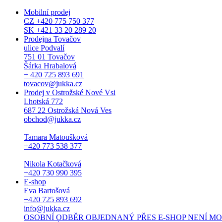
Mobilní prodej
CZ +420 775 750 377
SK +421 33 20 289 20
Prodejna Tovačov
ulice Podvalí
751 01 Tovačov
Šárka Hrabalová
+ 420 725 893 691
tovacov@jukka.cz
Prodej v Ostrožské Nové Vsi
Lhotská 772
687 22 Ostrožská Nová Ves
obchod@jukka.cz
Tamara Matoušková
+420 773 538 377
Nikola Kotačková
+420 730 990 395
E-shop
Eva Bartošová
+420 725 893 692
info@jukka.cz
OSOBNÍ ODBĚR OBJEDNANÝ PŘES E-SHOP NENÍ MOŽNÝ. Osob