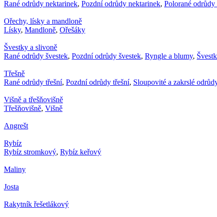
Rané odrůdy nektarinek
,
Pozdní odrůdy nektarinek
,
Polorané odrůdy 
Ořechy, lísky a mandloně
Lísky
,
Mandloně
,
Ořešáky
Švestky a slivoně
Rané odrůdy švestek
,
Pozdní odrůdy švestek
,
Ryngle a blumy
,
Švest
Třešně
Rané odrůdy třešní
,
Pozdní odrůdy třešní
,
Sloupovité a zakrslé odrůdy
Višně a třešňovišně
Třešňovišně
,
Višně
Angrešt
Rybíz
Rybíz stromkový
,
Rybíz keřový
Maliny
Josta
Rakytník řešetlákový