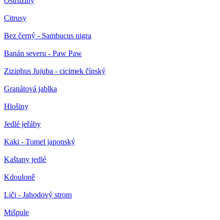
Ostružiny
Citrusy
Bez černý - Sambucus nigra
Banán severu - Paw Paw
Ziziphus Jujuba - cicimek čínský
Granátová jablka
Hlošiny
Jedlé jeřáby
Kaki - Tomel japonský
Kaštany jedlé
Kdouloně
Liči - Jahodový strom
Mišpule