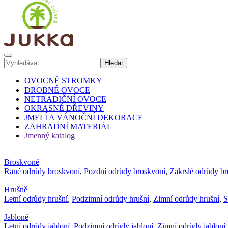
OVOCNÉ STROMKY
DROBNÉ OVOCE
NETRADIČNÍ OVOCE
OKRASNÉ DŘEVINY
JMELÍ A VÁNOČNÍ DEKORACE
ZAHRADNÍ MATERIÁL
Jmenný katalog
Broskvoně
Rané odrůdy broskvoní
,
Pozdní odrůdy broskvoní
,
Zakrslé odrůdy b
Hrušně
Letní odrůdy hrušní
,
Podzimní odrůdy hrušní
,
Zimní odrůdy hrušní
,
S
Jabloně
Letní odrůdy jabloní
,
Podzimní odrůdy jabloní
,
Zimní odrůdy jabloní