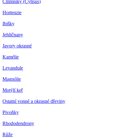
Čilimníky (Cytisus)
Hortenzie
Ibišky
Jehličnany
Javory okrasné
Kamélie
Levandule
Magnólie
Motýlí keř
Ostatní vonné a okrasné dřeviny
Pivoňky
Rhododendrony
Růže