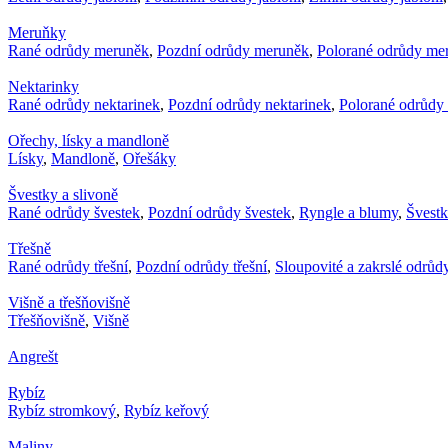
Meruňky
Rané odrůdy meruněk
,
Pozdní odrůdy meruněk
,
Polorané odrůdy me
Nektarinky
Rané odrůdy nektarinek
,
Pozdní odrůdy nektarinek
,
Polorané odrůdy 
Ořechy, lísky a mandloně
Lísky
,
Mandloně
,
Ořešáky
Švestky a slivoně
Rané odrůdy švestek
,
Pozdní odrůdy švestek
,
Ryngle a blumy
,
Švest
Třešně
Rané odrůdy třešní
,
Pozdní odrůdy třešní
,
Sloupovité a zakrslé odrůdy
Višně a třešňovišně
Třešňovišně
,
Višně
Angrešt
Rybíz
Rybíz stromkový
,
Rybíz keřový
Maliny