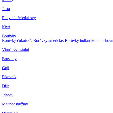
Josta
Rakytník řešetlákový
Kiwi
Borůvky
Borůvky čukotské
,
Borůvky americké
,
Borůvky indiánské - muchovn
Vinná réva stolní
Brusinky
Goji
Fíkovník
Dřín
Jahody
Malinoostružiny