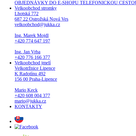
OBJEDNÁVKY DO E-SHOPU TELEFONICKOU CESTOU NEPŘI
Velkoobchod stromky
Lhotská 772
687 22 Ostrožská Nová Ves
velkoobchod@jukka.cz
Ing. Marek Mojdl
+420 774 647 197
Ing. Jan Vrba
+420 776 166 377
Velkoobchod jmelí
Velkotržnice Lipence
K Radotínu 492
156 00 Praha-Lipence
Mario Keck
+420 608 004 377
mario@jukka.cz
KONTAKTY