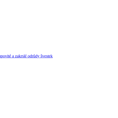
povité a zakrslé odrůdy švestek