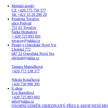
Mobilní prodej
CZ +420 775 750 377
SK +421 33 20 289 20
Prodejna Tovačov
ulice Podvalí
751 01 Tovačov
Šárka Hrabalová
+ 420 725 893 691
tovacov@jukka.cz
Prodej v Ostrožské Nové Vsi
Lhotská 772
687 22 Ostrožská Nová Ves
obchod@jukka.cz
Tamara Matoušková
+420 773 538 377
Nikola Kotačková
+420 730 990 395
E-shop
Eva Bartošová
+420 725 893 692
info@jukka.cz
OSOBNÍ ODBĚR OBJEDNANÝ PŘES E-SHOP NENÍ MOŽNÝ. Osob