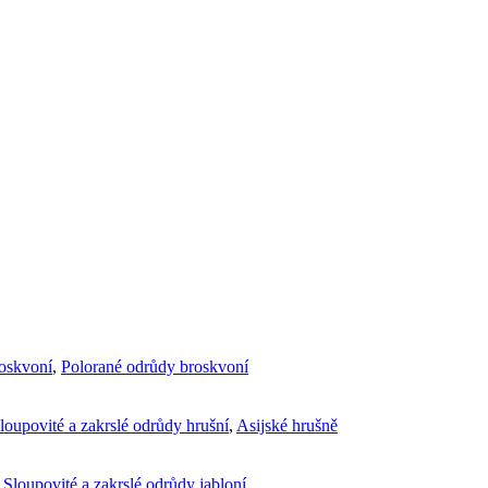
roskvoní
,
Polorané odrůdy broskvoní
loupovité a zakrslé odrůdy hrušní
,
Asijské hrušně
,
Sloupovité a zakrslé odrůdy jabloní