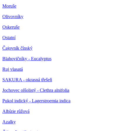
Moruše
Olivovníky
Oskeruše
Ostatní
Čajovník čínský
Blahovičníky - Eucalyptus
Ruj vlasatá
SAKURA - okrasná třešeň
Jochovec olšolistý - Clethra alnifolia
Pukol indický - Lagerstroemia indica
Albízie růžová
Azalky