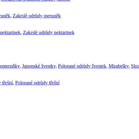
runěk
,
Zakrslé odrůdy meruněk
nektarinek
,
Zakrslé odrůdy nektarinek
komeruňky
,
Japonské švestky
,
Polorané odrůdy švestek
,
Mirabelky
,
Slou
 třešní
,
Polorané odrůdy třešní