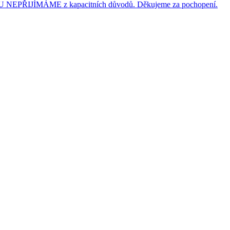
JÍMÁME z kapacitních důvodů. Děkujeme za pochopení.