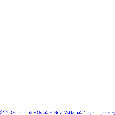
ní odběr v Ostrožské Nové Vsi je možné objednat pouze výše