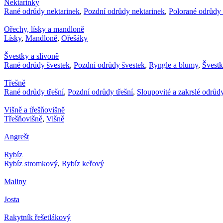
Nektarinky
Rané odrůdy nektarinek
,
Pozdní odrůdy nektarinek
,
Polorané odrůdy 
Ořechy, lísky a mandloně
Lísky
,
Mandloně
,
Ořešáky
Švestky a slivoně
Rané odrůdy švestek
,
Pozdní odrůdy švestek
,
Ryngle a blumy
,
Švest
Třešně
Rané odrůdy třešní
,
Pozdní odrůdy třešní
,
Sloupovité a zakrslé odrůdy
Višně a třešňovišně
Třešňovišně
,
Višně
Angrešt
Rybíz
Rybíz stromkový
,
Rybíz keřový
Maliny
Josta
Rakytník řešetlákový