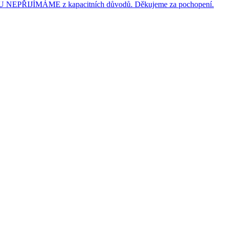
JÍMÁME z kapacitních důvodů. Děkujeme za pochopení.