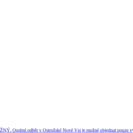
ní odběr v Ostrožské Nové Vsi je možné objednat pouze výše