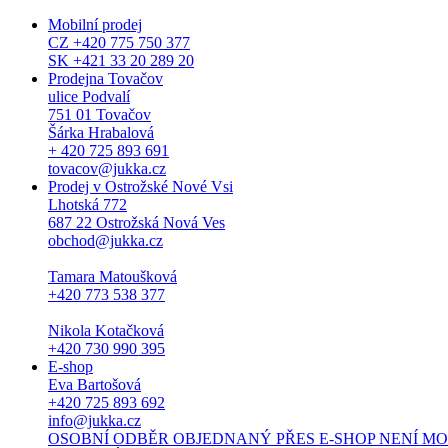
Mobilní prodej
CZ +420 775 750 377
SK +421 33 20 289 20
Prodejna Tovačov
ulice Podvalí
751 01 Tovačov
Šárka Hrabalová
+ 420 725 893 691
tovacov@jukka.cz
Prodej v Ostrožské Nové Vsi
Lhotská 772
687 22 Ostrožská Nová Ves
obchod@jukka.cz
Tamara Matoušková
+420 773 538 377
Nikola Kotačková
+420 730 990 395
E-shop
Eva Bartošová
+420 725 893 692
info@jukka.cz
OSOBNÍ ODBĚR OBJEDNANÝ PŘES E-SHOP NENÍ MOŽNÝ. Osob