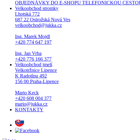
OBJEDNÁVKY DO E-SHOPU TELEFONICKOU CESTOU NEPŘI
Velkoobchod stromky
Lhotská 772
687 22 Ostrožská Nová Ves
velkoobchod@jukka.cz
Ing. Marek Mojdl
+420 774 647 197
Ing. Jan Vrba
+420 776 166 377
Velkoobchod jmelí
Velkotržnice Lipence
K Radotínu 492
156 00 Praha-Lipence
Mario Keck
+420 608 004 377
mario@jukka.cz
KONTAKTY