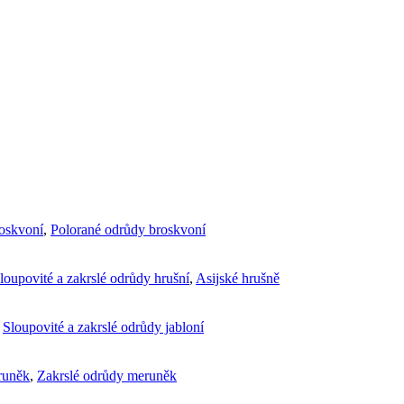
roskvoní
,
Polorané odrůdy broskvoní
loupovité a zakrslé odrůdy hrušní
,
Asijské hrušně
,
Sloupovité a zakrslé odrůdy jabloní
runěk
,
Zakrslé odrůdy meruněk