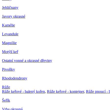
Jehličnany
Javory okrasné
Kamélie
Levandule
Magnólie
Motýlí keř
Ostatní vonné a okrasné dřeviny
Pivoňky
Rhododendrony
Růže
Růže keřové - balený kořen
,
Růže keřové - kontejner
,
Růže pnoucí - 
Šeřík
Vrba okrasná