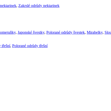
nektarinek
,
Zakrslé odrůdy nektarinek
komeruňky
,
Japonské švestky
,
Polorané odrůdy švestek
,
Mirabelky
,
Slou
 třešní
,
Polorané odrůdy třešní