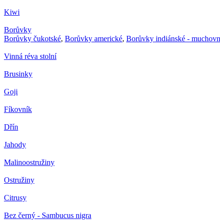
Kiwi
Borůvky
Borůvky čukotské
,
Borůvky americké
,
Borůvky indiánské - muchovn
Vinná réva stolní
Brusinky
Goji
Fíkovník
Dřín
Jahody
Malinoostružiny
Ostružiny
Citrusy
Bez černý - Sambucus nigra