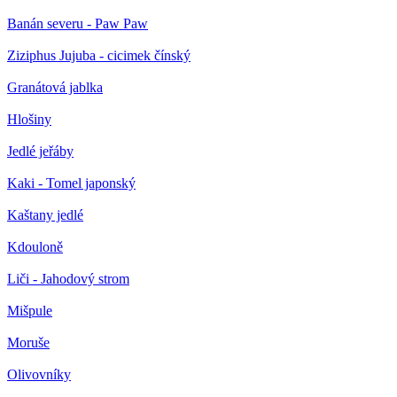
Banán severu - Paw Paw
Ziziphus Jujuba - cicimek čínský
Granátová jablka
Hlošiny
Jedlé jeřáby
Kaki - Tomel japonský
Kaštany jedlé
Kdouloně
Liči - Jahodový strom
Mišpule
Moruše
Olivovníky