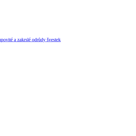
povité a zakrslé odrůdy švestek