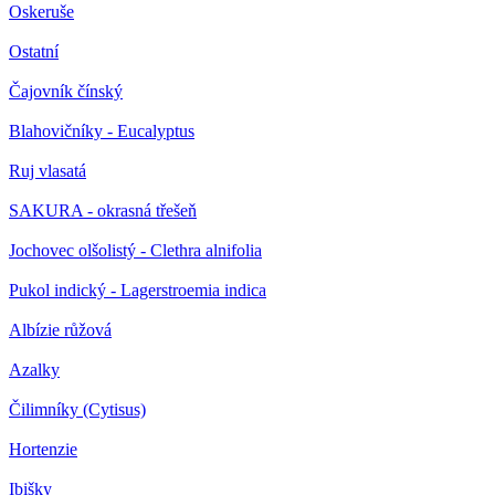
Oskeruše
Ostatní
Čajovník čínský
Blahovičníky - Eucalyptus
Ruj vlasatá
SAKURA - okrasná třešeň
Jochovec olšolistý - Clethra alnifolia
Pukol indický - Lagerstroemia indica
Albízie růžová
Azalky
Čilimníky (Cytisus)
Hortenzie
Ibišky