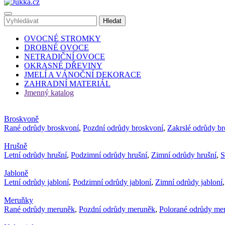
OVOCNÉ STROMKY
DROBNÉ OVOCE
NETRADIČNÍ OVOCE
OKRASNÉ DŘEVINY
JMELÍ A VÁNOČNÍ DEKORACE
ZAHRADNÍ MATERIÁL
Jmenný katalog
Broskvoně
Rané odrůdy broskvoní
,
Pozdní odrůdy broskvoní
,
Zakrslé odrůdy b
Hrušně
Letní odrůdy hrušní
,
Podzimní odrůdy hrušní
,
Zimní odrůdy hrušní
,
S
Jabloně
Letní odrůdy jabloní
,
Podzimní odrůdy jabloní
,
Zimní odrůdy jabloní
Meruňky
Rané odrůdy meruněk
,
Pozdní odrůdy meruněk
,
Polorané odrůdy me