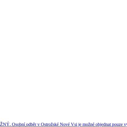
ní odběr v Ostrožské Nové Vsi je možné objednat pouze výše