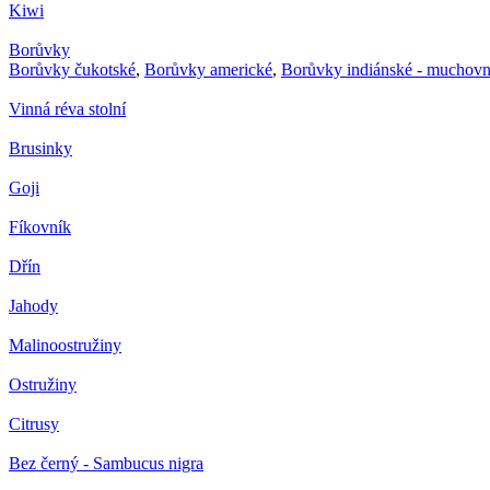
Kiwi
Borůvky
Borůvky čukotské
,
Borůvky americké
,
Borůvky indiánské - muchovn
Vinná réva stolní
Brusinky
Goji
Fíkovník
Dřín
Jahody
Malinoostružiny
Ostružiny
Citrusy
Bez černý - Sambucus nigra