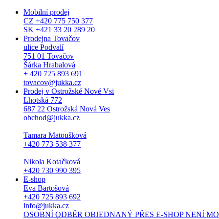
Mobilní prodej
CZ +420 775 750 377
SK +421 33 20 289 20
Prodejna Tovačov
ulice Podvalí
751 01 Tovačov
Šárka Hrabalová
+ 420 725 893 691
tovacov@jukka.cz
Prodej v Ostrožské Nové Vsi
Lhotská 772
687 22 Ostrožská Nová Ves
obchod@jukka.cz
Tamara Matoušková
+420 773 538 377
Nikola Kotačková
+420 730 990 395
E-shop
Eva Bartošová
+420 725 893 692
info@jukka.cz
OSOBNÍ ODBĚR OBJEDNANÝ PŘES E-SHOP NENÍ MOŽNÝ. Osob