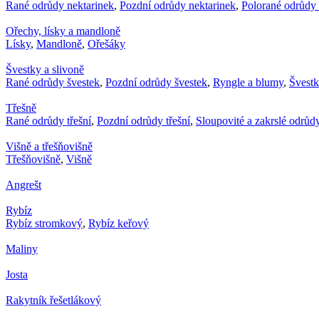
Rané odrůdy nektarinek
,
Pozdní odrůdy nektarinek
,
Polorané odrůdy 
Ořechy, lísky a mandloně
Lísky
,
Mandloně
,
Ořešáky
Švestky a slivoně
Rané odrůdy švestek
,
Pozdní odrůdy švestek
,
Ryngle a blumy
,
Švest
Třešně
Rané odrůdy třešní
,
Pozdní odrůdy třešní
,
Sloupovité a zakrslé odrůdy
Višně a třešňovišně
Třešňovišně
,
Višně
Angrešt
Rybíz
Rybíz stromkový
,
Rybíz keřový
Maliny
Josta
Rakytník řešetlákový