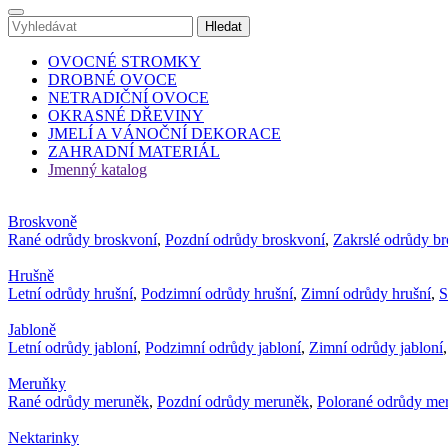
OVOCNÉ STROMKY
DROBNÉ OVOCE
NETRADIČNÍ OVOCE
OKRASNÉ DŘEVINY
JMELÍ A VÁNOČNÍ DEKORACE
ZAHRADNÍ MATERIÁL
Jmenný katalog
Broskvoně
Rané odrůdy broskvoní
,
Pozdní odrůdy broskvoní
,
Zakrslé odrůdy b
Hrušně
Letní odrůdy hrušní
,
Podzimní odrůdy hrušní
,
Zimní odrůdy hrušní
,
S
Jabloně
Letní odrůdy jabloní
,
Podzimní odrůdy jabloní
,
Zimní odrůdy jabloní
Meruňky
Rané odrůdy meruněk
,
Pozdní odrůdy meruněk
,
Polorané odrůdy me
Nektarinky