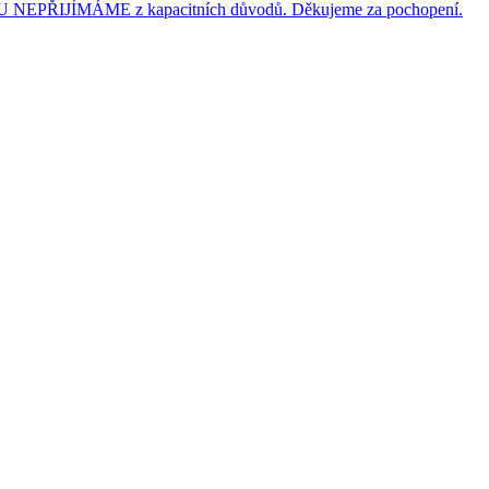
JÍMÁME z kapacitních důvodů. Děkujeme za pochopení.