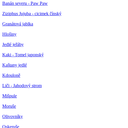
Banán severu - Paw Paw
Ziziphus Jujuba - cicimek čínský
Granátová jablka
Hlošiny
Jedlé jeřáby
Kaki - Tomel japonský
Kaštany jedlé
Kdouloně
Liči - Jahodový strom
Mišpule
Moruše
Olivovníky
Oskeruše