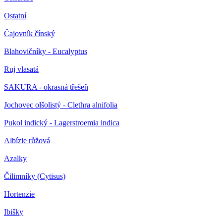
Ostatní
Čajovník čínský
Blahovičníky - Eucalyptus
Ruj vlasatá
SAKURA - okrasná třešeň
Jochovec olšolistý - Clethra alnifolia
Pukol indický - Lagerstroemia indica
Albízie růžová
Azalky
Čilimníky (Cytisus)
Hortenzie
Ibišky