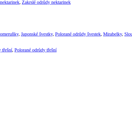
nektarinek
,
Zakrslé odrůdy nektarinek
komeruňky
,
Japonské švestky
,
Polorané odrůdy švestek
,
Mirabelky
,
Slou
 třešní
,
Polorané odrůdy třešní