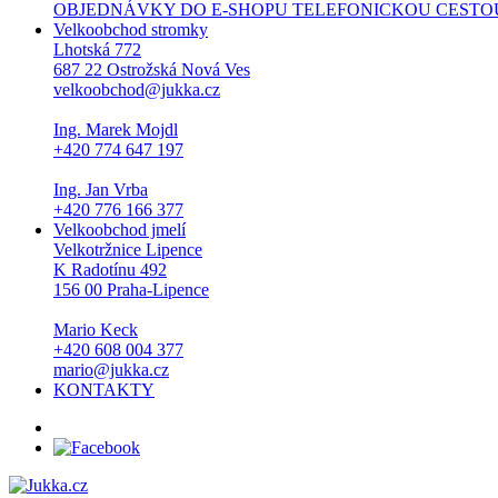
OBJEDNÁVKY DO E-SHOPU TELEFONICKOU CESTOU NEPŘI
Velkoobchod stromky
Lhotská 772
687 22 Ostrožská Nová Ves
velkoobchod@jukka.cz
Ing. Marek Mojdl
+420 774 647 197
Ing. Jan Vrba
+420 776 166 377
Velkoobchod jmelí
Velkotržnice Lipence
K Radotínu 492
156 00 Praha-Lipence
Mario Keck
+420 608 004 377
mario@jukka.cz
KONTAKTY