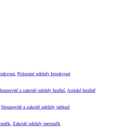
roskvoní
,
Polorané odrůdy broskvoní
loupovité a zakrslé odrůdy hrušní
,
Asijské hrušně
,
Sloupovité a zakrslé odrůdy jabloní
runěk
,
Zakrslé odrůdy meruněk