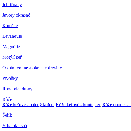
Jehličnany
Javory okrasné
Kamélie
Levandule
Magnólie
Motýlí keř
Ostatní vonné a okrasné dřeviny
Pivoňky
Rhododendrony
Růže
Růže keřové - balený kořen
,
Růže keřové - kontejner
,
Růže pnoucí - 
Šeřík
Vrba okrasná