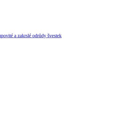
povité a zakrslé odrůdy švestek