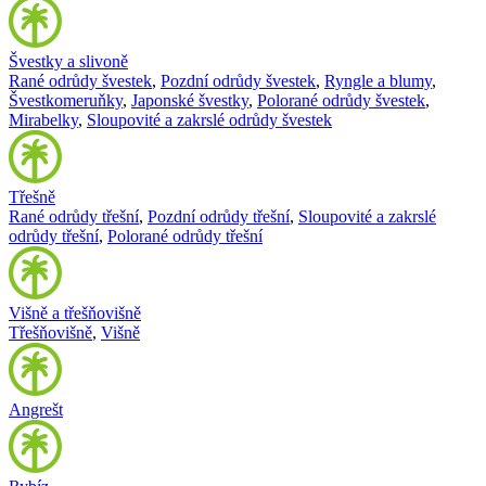
Švestky a slivoně
Rané odrůdy švestek
,
Pozdní odrůdy švestek
,
Ryngle a blumy
,
Švestkomeruňky
,
Japonské švestky
,
Polorané odrůdy švestek
,
Mirabelky
,
Sloupovité a zakrslé odrůdy švestek
Třešně
Rané odrůdy třešní
,
Pozdní odrůdy třešní
,
Sloupovité a zakrslé
odrůdy třešní
,
Polorané odrůdy třešní
Višně a třešňovišně
Třešňovišně
,
Višně
Angrešt