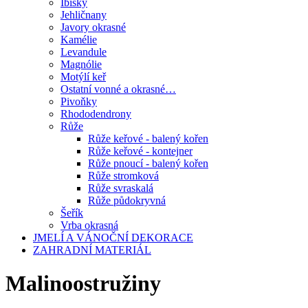
Ibišky
Jehličnany
Javory okrasné
Kamélie
Levandule
Magnólie
Motýlí keř
Ostatní vonné a okrasné…
Pivoňky
Rhododendrony
Růže
Růže keřové - balený kořen
Růže keřové - kontejner
Růže pnoucí - balený kořen
Růže stromková
Růže svraskalá
Růže půdokryvná
Šeřík
Vrba okrasná
JMELÍ A VÁNOČNÍ DEKORACE
ZAHRADNÍ MATERIÁL
Malinoostružiny