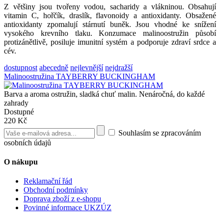
Z většiny jsou tvořeny vodou, sacharidy a vlákninou. Obsahují
vitamin C, hořčík, draslík, flavonoidy a antioxidanty. Obsažené
antioxidanty zpomalují stárnutí buněk. Jsou vhodné ke snížení
vysokého krevního tlaku. Konzumace malinoostružin působí
protizánětlivě, posiluje imunitní systém a podporuje zdraví srdce a
cév.
dostupnost
abecedně
nejlevnější
nejdražší
Malinoostružina TAYBERRY BUCKINGHAM
Barva a aroma ostružin, sladká chuť malin. Nenáročná, do každé
zahrady
Dostupné
220 Kč
Souhlasím se zpracováním
osobních údajů
O nákupu
Reklamační řád
Obchodní podmínky
Doprava zboží z e-shopu
Povinné informace UKZÚZ