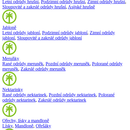
Letní odrůdy hrušní
,
Podzimní odrůdy hrušní
,
Zimní odrůdy hrušní
,
Sloupovité a zakrslé odrůdy hrušní
,
Asijské hrušně
Jabloně
Letní odrůdy jabloní
,
Podzimní odrůdy jabloní
,
Zimní odrůdy
jabloní
,
Sloupovité a zakrslé odrůdy jabloní
Meruňky
Rané odrůdy meruněk
,
Pozdní odrůdy meruněk
,
Polorané odrůdy
meruněk
,
Zakrslé odrůdy meruněk
Nektarinky
Rané odrůdy nektarinek
,
Pozdní odrůdy nektarinek
,
Polorané
odrůdy nektarinek
,
Zakrslé odrůdy nektarinek
Ořechy, lísky a mandloně
Lísky
,
Mandloně
,
Ořešáky