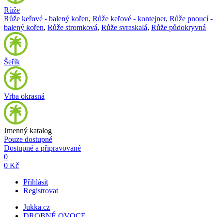
Růže
Růže keřové - balený kořen
,
Růže keřové - kontejner
,
Růže pnoucí -
balený kořen
,
Růže stromková
,
Růže svraskalá
,
Růže půdokryvná
Šeřík
Vrba okrasná
Jmenný katalog
Pouze dostupné
Dostupné a připravované
0
0 Kč
Přihlásit
Registrovat
Jukka.cz
DROBNÉ OVOCE