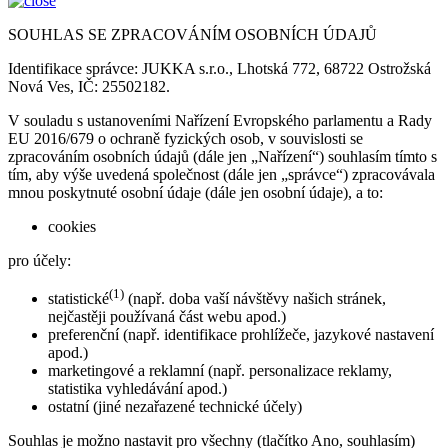
SOUHLAS SE ZPRACOVÁNÍM OSOBNÍCH ÚDAJŮ
Identifikace správce: JUKKA s.r.o., Lhotská 772, 68722 Ostrožská
Nová Ves, IČ: 25502182.
V souladu s ustanoveními Nařízení Evropského parlamentu a Rady
EU 2016/679 o ochraně fyzických osob, v souvislosti se
zpracováním osobních údajů (dále jen „Nařízení“) souhlasím tímto s
tím, aby výše uvedená společnost (dále jen „správce“) zpracovávala
mnou poskytnuté osobní údaje (dále jen osobní údaje), a to:
cookies
pro účely:
(1)
statistické
(např. doba vaší návštěvy našich stránek,
nejčastěji používaná část webu apod.)
preferenční (např. identifikace prohlížeče, jazykové nastavení
apod.)
marketingové a reklamní (např. personalizace reklamy,
statistika vyhledávání apod.)
ostatní (jiné nezařazené technické účely)
Souhlas je možno nastavit pro všechny (tlačítko Ano, souhlasím)