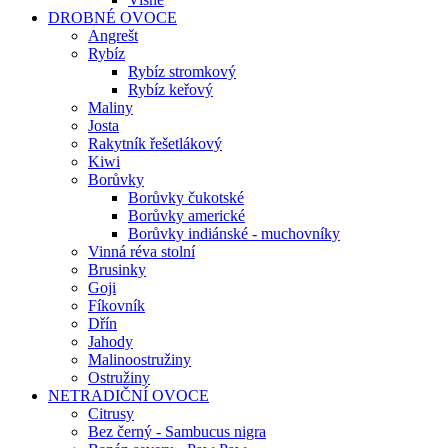
DROBNÉ OVOCE
Angrešt
Rybíz
Rybíz stromkový
Rybíz keřový
Maliny
Josta
Rakytník řešetlákový
Kiwi
Borůvky
Borůvky čukotské
Borůvky americké
Borůvky indiánské - muchovníky
Vinná réva stolní
Brusinky
Goji
Fíkovník
Dřín
Jahody
Malinoostružiny
Ostružiny
NETRADIČNÍ OVOCE
Citrusy
Bez černý - Sambucus nigra