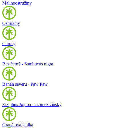
Malinoostružiny
Ostružiny
Citrusy
Bez černý - Sambucus nigra
Banán severu - Paw Paw
Ziziphus Jujuba - cicimek čínský
Granátová jablka