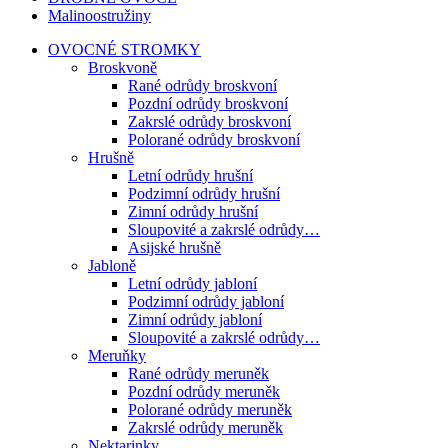
Malinoostružiny
OVOCNÉ STROMKY
Broskvoně
Rané odrůdy broskvoní
Pozdní odrůdy broskvoní
Zakrslé odrůdy broskvoní
Polorané odrůdy broskvoní
Hrušně
Letní odrůdy hrušní
Podzimní odrůdy hrušní
Zimní odrůdy hrušní
Sloupovité a zakrslé odrůdy…
Asijské hrušně
Jabloně
Letní odrůdy jabloní
Podzimní odrůdy jabloní
Zimní odrůdy jabloní
Sloupovité a zakrslé odrůdy…
Meruňky
Rané odrůdy meruněk
Pozdní odrůdy meruněk
Polorané odrůdy meruněk
Zakrslé odrůdy meruněk
Nektarinky