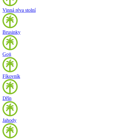
Vinná réva stolní
Brusinky
Goji
Fíkovník
Dřín
Jahody