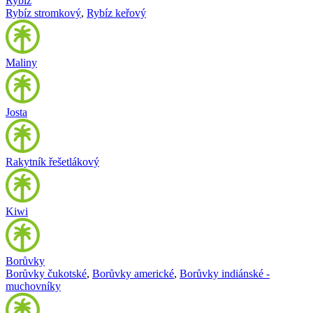
Rybíz
Rybíz stromkový
,
Rybíz keřový
Maliny
Josta
Rakytník řešetlákový
Kiwi
Borůvky
Borůvky čukotské
,
Borůvky americké
,
Borůvky indiánské -
muchovníky