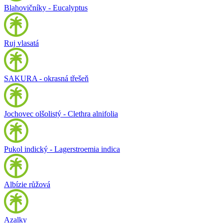
Blahovičníky - Eucalyptus
Ruj vlasatá
SAKURA - okrasná třešeň
Jochovec olšolistý - Clethra alnifolia
Pukol indický - Lagerstroemia indica
Albízie růžová
Azalky