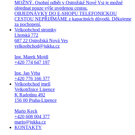
MOŽNÝ. Osobní odběr v Ostrožské Nové Vsi je možné
objednat pouze výše uvedenou cestou.
OBJEDNÁVKY DO E-SHOPU TELEFONICKOU
CESTOU NEPŘIJÍMÁME z kapacitních důvodů. Děkujeme
za pochopení.
Velkoobchod stromky
Lhotská 772
687 22 Ostrožská Nová Ves
velkoobchod@jukka.cz
Ing. Marek Mojdl
+420 774 647 197
Ing. Jan Vrba
+420 776 166 377
Velkoobchod jmelí
Velkotržnice Lipence
K Radotínu 492
156 00 Praha-Lipence
Mario Keck
+420 608 004 377
mario@jukka.cz
KONTAKTY