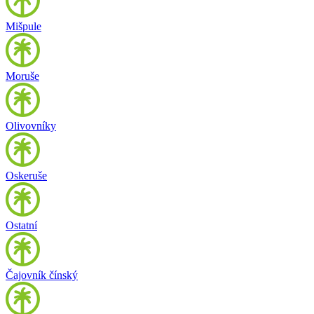
Mišpule
Moruše
Olivovníky
Oskeruše
Ostatní
Čajovník čínský