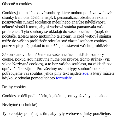
Obecně o cookies
Cookies jsou malé textové soubory, které mohou používat webové
stránky k mnoha účelům, např. k personalizaci obsahu a reklam,
poskytování funkcí sociálních médií nebo analýze návštěvnosti,
některé slouží k tomu, aby si webová stránka pamatovala vaše
preference. Tyto soubory se ukládají do vašeho zařízení (např. do
počítače, tabletu nebo mobilního telefonu). Každá webová stránka
může do vašeho prohlížeče odesílat své vlastní soubory cookies
pouze v případě, pokud to umožňuje nastavení vašeho prohlížeče.
Zákon stanoví, že můžeme na vašem zařízení ukládat soubory
cookie, pokud jsou nezbytně nutné pro provoz těchto stránek (viz
sekce Nezbytné cookies), a to bez vašeho souhlasu, na základě tzv.
oprávněného zájmu. Pro všechny ostatní typy souborů cookie
potřebujeme váš souhlas, jehož plný text najdete
zde
, a který můžete
kdykoliv odvolat pomocí tohoto
formuláře
.
Druhy cookies
Cookies se dělí podle účelu, k jakému jsou využívány a ta takto:
Nezbytné (technické)
Tyto cookies pomáhají s tím, aby byly webové stránky použitelné.