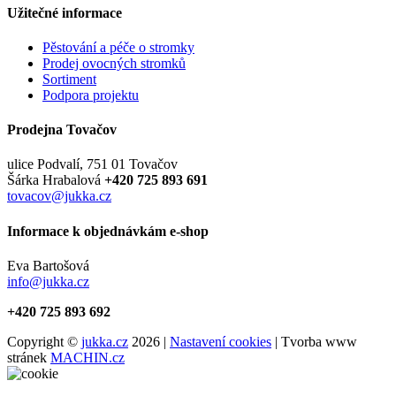
Užitečné informace
Pěstování a péče o stromky
Prodej ovocných stromků
Sortiment
Podpora projektu
Prodejna Tovačov
ulice Podvalí, 751 01 Tovačov
Šárka Hrabalová
+420 725 893 691
tovacov@jukka.cz
Informace k objednávkám e-shop
Eva Bartošová
info@jukka.cz
+420 725 893 692
Copyright ©
jukka.cz
2026 |
Nastavení cookies
| Tvorba www
stránek
MACHIN.cz