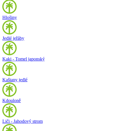
Hlošiny
Jedlé jeřáby
Kaki - Tomel japonský
Kaštany jedlé
Kdouloně
Liči - Jahodový strom