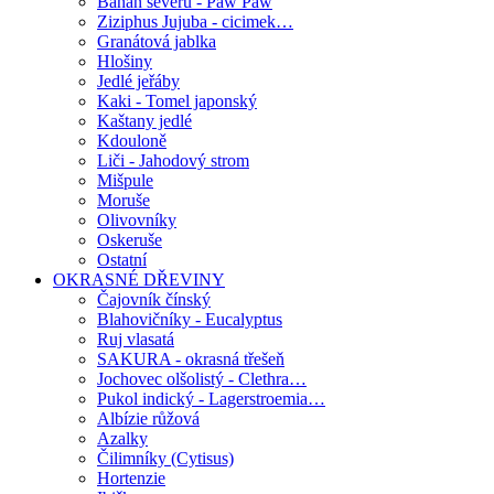
Banán severu - Paw Paw
Ziziphus Jujuba - cicimek…
Granátová jablka
Hlošiny
Jedlé jeřáby
Kaki - Tomel japonský
Kaštany jedlé
Kdouloně
Liči - Jahodový strom
Mišpule
Moruše
Olivovníky
Oskeruše
Ostatní
OKRASNÉ DŘEVINY
Čajovník čínský
Blahovičníky - Eucalyptus
Ruj vlasatá
SAKURA - okrasná třešeň
Jochovec olšolistý - Clethra…
Pukol indický - Lagerstroemia…
Albízie růžová
Azalky
Čilimníky (Cytisus)
Hortenzie