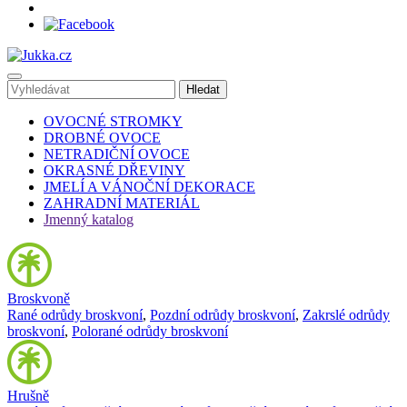
OVOCNÉ STROMKY
DROBNÉ OVOCE
NETRADIČNÍ OVOCE
OKRASNÉ DŘEVINY
JMELÍ A VÁNOČNÍ DEKORACE
ZAHRADNÍ MATERIÁL
Jmenný katalog
Broskvoně
Rané odrůdy broskvoní
,
Pozdní odrůdy broskvoní
,
Zakrslé odrůdy
broskvoní
,
Polorané odrůdy broskvoní
Hrušně