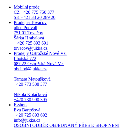
Mobilní prodej
CZ +420 775 750 377
SK +421 33 20 289 20
Prodejna Tovačov
ulice Podvalí
751 01 Tovačov
Šárka Hrabalová
+ 420 725 893 691
tovacov@jukka.cz
Prodej v Ostrožské Nové Vsi
Lhotská 772
687 22 Ostrožská Nová Ves
obchod@jukka.cz
Tamara Matoušková
+420 773 538 377
Nikola Kotačková
+420 730 990 395
E-shop
Eva Bartošová
+420 725 893 692
info@jukka.cz
OSOBNÍ ODBĚR OBJEDNANÝ PŘES E-SHOP NENÍ