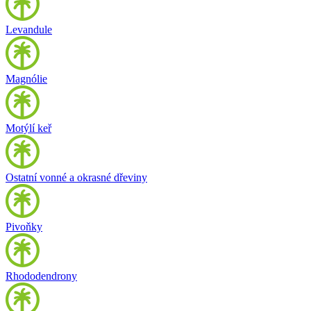
Levandule
Magnólie
Motýlí keř
Ostatní vonné a okrasné dřeviny
Pivoňky
Rhododendrony