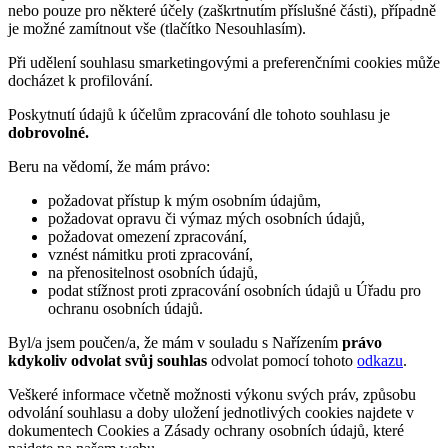
nebo pouze pro některé účely (zaškrtnutím příslušné části), případně
je možné zamítnout vše (tlačítko Nesouhlasím).
Při udělení souhlasu smarketingovými a preferenčními cookies může
docházet k profilování.
Poskytnutí údajů k účelům zpracování dle tohoto souhlasu je
dobrovolné.
Beru na vědomí, že mám právo:
požadovat přístup k mým osobním údajům,
požadovat opravu či výmaz mých osobních údajů,
požadovat omezení zpracování,
vznést námitku proti zpracování,
na přenositelnost osobních údajů,
podat stížnost proti zpracování osobních údajů u Úřadu pro
ochranu osobních údajů.
Byl/a jsem poučen/a, že mám v souladu s Nařízením
právo
kdykoliv odvolat svůj souhlas
odvolat pomocí tohoto
odkazu
.
Veškeré informace včetně možnosti výkonu svých práv, způsobu
odvolání souhlasu a doby uložení jednotlivých cookies najdete v
dokumentech Cookies a Zásady ochrany osobních údajů, které