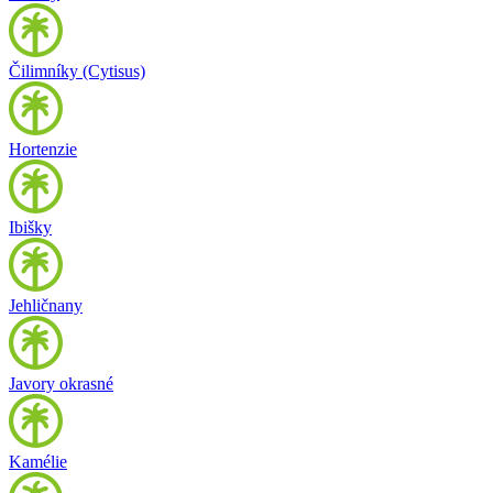
Čilimníky (Cytisus)
Hortenzie
Ibišky
Jehličnany
Javory okrasné
Kamélie