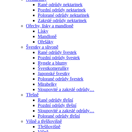
Rané odrůdy nektarinek
Pozdní odrůdy nektarinek
Polorané odrůdy nektarinek
Zakrslé odrůdy nektarinek
Ořechy, lísky a mandloně
Lísky
Mandloně
Ořešáky
Švestky a slivoně
Rané odrůdy švestek
Pozdní odrůdy švestek
Ryngle a blumy
Švestkomeruňky
Japonské švestky
Polorané odrůdy švestek
Mirabelky
Sloupovité a zakrslé odrůdy…
Třešně
Rané odrůdy třešní
Pozdní odrůdy třešní
Sloupovité a zakrslé odrůdy…
Polorané odrůdy třešní
Višně a třešňovišně
Třešňovišně
Višně