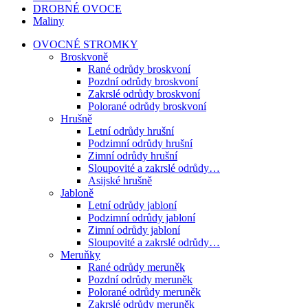
DROBNÉ OVOCE
Maliny
OVOCNÉ STROMKY
Broskvoně
Rané odrůdy broskvoní
Pozdní odrůdy broskvoní
Zakrslé odrůdy broskvoní
Polorané odrůdy broskvoní
Hrušně
Letní odrůdy hrušní
Podzimní odrůdy hrušní
Zimní odrůdy hrušní
Sloupovité a zakrslé odrůdy…
Asijské hrušně
Jabloně
Letní odrůdy jabloní
Podzimní odrůdy jabloní
Zimní odrůdy jabloní
Sloupovité a zakrslé odrůdy…
Meruňky
Rané odrůdy meruněk
Pozdní odrůdy meruněk
Polorané odrůdy meruněk
Zakrslé odrůdy meruněk