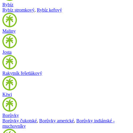
Rybíz
Rybíz stromkový
,
Rybíz keřový
Maliny
Josta
Rakytník řešetlákový
Kiwi
Borůvky
Borůvky čukotské
,
Borůvky americké
,
Borůvky indiánské -
muchovníky