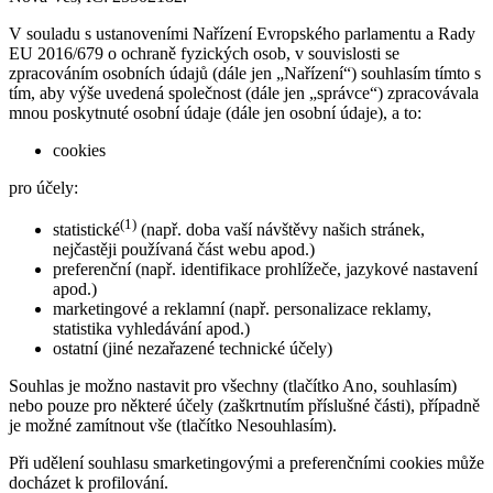
V souladu s ustanoveními Nařízení Evropského parlamentu a Rady
EU 2016/679 o ochraně fyzických osob, v souvislosti se
zpracováním osobních údajů (dále jen „Nařízení“) souhlasím tímto s
tím, aby výše uvedená společnost (dále jen „správce“) zpracovávala
mnou poskytnuté osobní údaje (dále jen osobní údaje), a to:
cookies
pro účely:
(1)
statistické
(např. doba vaší návštěvy našich stránek,
nejčastěji používaná část webu apod.)
preferenční (např. identifikace prohlížeče, jazykové nastavení
apod.)
marketingové a reklamní (např. personalizace reklamy,
statistika vyhledávání apod.)
ostatní (jiné nezařazené technické účely)
Souhlas je možno nastavit pro všechny (tlačítko Ano, souhlasím)
nebo pouze pro některé účely (zaškrtnutím příslušné části), případně
je možné zamítnout vše (tlačítko Nesouhlasím).
Při udělení souhlasu smarketingovými a preferenčními cookies může
docházet k profilování.