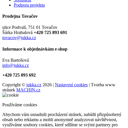
Podpora projektu
Prodejna Tovačov
ulice Podvalí, 751 01 Tovačov
Šárka Hrabalová
+420 725 893 691
tovacov@jukka.cz
Informace k objednávkám e-shop
Eva Bartošová
info@jukka.cz
+420 725 893 692
Copyright ©
jukka.cz
2026 |
Nastavení cookies
| Tvorba www
stránek
MACHIN.cz
Používáme cookies
Abychom vám usnadnili procházení stránek, nabídli přizpůsobený
obsah nebo reklamu a mohli anonymně analyzovat návštěvnost,
využíváme soubory cookies, které sdílíme se svými partnery pro