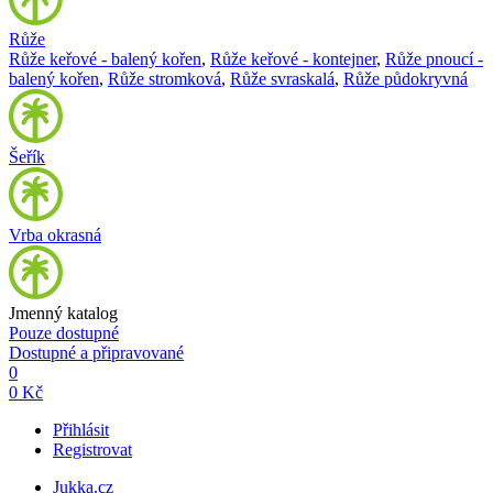
Růže
Růže keřové - balený kořen
,
Růže keřové - kontejner
,
Růže pnoucí -
balený kořen
,
Růže stromková
,
Růže svraskalá
,
Růže půdokryvná
Šeřík
Vrba okrasná
Jmenný katalog
Pouze dostupné
Dostupné a připravované
0
0 Kč
Přihlásit
Registrovat
Jukka.cz