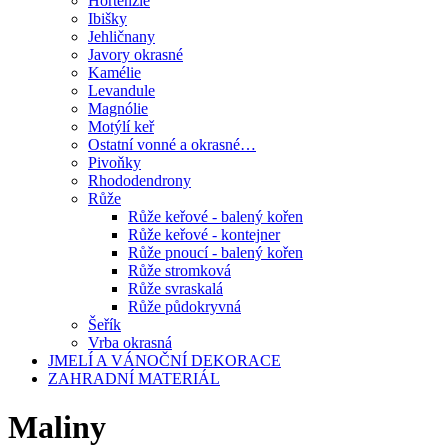
Hortenzie
Ibišky
Jehličnany
Javory okrasné
Kamélie
Levandule
Magnólie
Motýlí keř
Ostatní vonné a okrasné…
Pivoňky
Rhododendrony
Růže
Růže keřové - balený kořen
Růže keřové - kontejner
Růže pnoucí - balený kořen
Růže stromková
Růže svraskalá
Růže půdokryvná
Šeřík
Vrba okrasná
JMELÍ A VÁNOČNÍ DEKORACE
ZAHRADNÍ MATERIÁL
Maliny