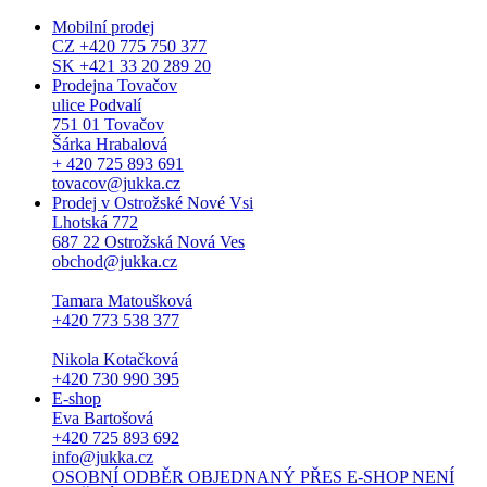
Mobilní prodej
CZ +420 775 750 377
SK +421 33 20 289 20
Prodejna Tovačov
ulice Podvalí
751 01 Tovačov
Šárka Hrabalová
+ 420 725 893 691
tovacov@jukka.cz
Prodej v Ostrožské Nové Vsi
Lhotská 772
687 22 Ostrožská Nová Ves
obchod@jukka.cz
Tamara Matoušková
+420 773 538 377
Nikola Kotačková
+420 730 990 395
E-shop
Eva Bartošová
+420 725 893 692
info@jukka.cz
OSOBNÍ ODBĚR OBJEDNANÝ PŘES E-SHOP NENÍ