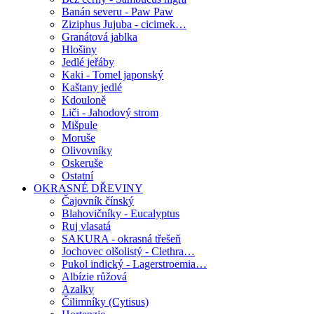
Banán severu - Paw Paw
Ziziphus Jujuba - cicimek…
Granátová jablka
Hlošiny
Jedlé jeřáby
Kaki - Tomel japonský
Kaštany jedlé
Kdouloně
Liči - Jahodový strom
Mišpule
Moruše
Olivovníky
Oskeruše
Ostatní
OKRASNÉ DŘEVINY
Čajovník čínský
Blahovičníky - Eucalyptus
Ruj vlasatá
SAKURA - okrasná třešeň
Jochovec olšolistý - Clethra…
Pukol indický - Lagerstroemia…
Albízie růžová
Azalky
Čilimníky (Cytisus)