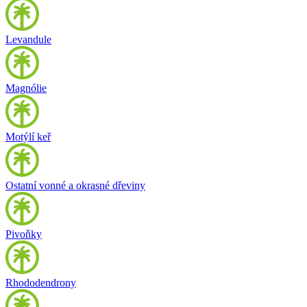
Levandule
Magnólie
Motýlí keř
Ostatní vonné a okrasné dřeviny
Pivoňky
Rhododendrony