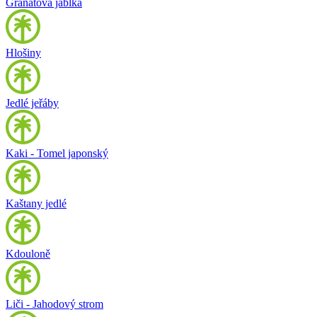
Granátová jablka
Hlošiny
Jedlé jeřáby
Kaki - Tomel japonský
Kaštany jedlé
Kdouloně
Liči - Jahodový strom