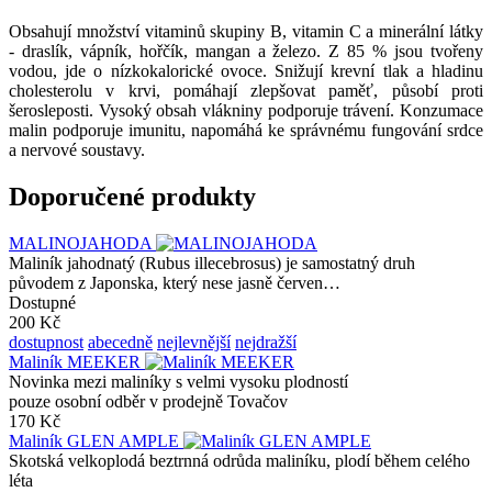
Obsahují množství vitaminů skupiny B, vitamin C a minerální látky
- draslík, vápník, hořčík, mangan a železo. Z 85 % jsou tvořeny
vodou, jde o nízkokalorické ovoce. Snižují krevní tlak a hladinu
cholesterolu v krvi, pomáhají zlepšovat paměť, působí proti
šerosleposti. Vysoký obsah vlákniny podporuje trávení. Konzumace
malin podporuje imunitu, napomáhá ke správnému fungování srdce
a nervové soustavy.
Doporučené produkty
MALINOJAHODA
Maliník jahodnatý (Rubus illecebrosus) je samostatný druh
původem z Japonska, který nese jasně červen…
Dostupné
200 Kč
dostupnost
abecedně
nejlevnější
nejdražší
Maliník MEEKER
Novinka mezi maliníky s velmi vysoku plodností
pouze osobní odběr v prodejně Tovačov
170 Kč
Maliník GLEN AMPLE
Skotská velkoplodá beztrnná odrůda maliníku, plodí během celého
léta