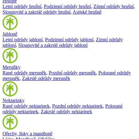
Hrušně
Letní odrůdy hrušní
,
Podzimní odrůdy hrušní
,
Zimní odrůdy hrušní
,
Sloupovité a zakrslé odrůdy hrušní
,
Asijské hrušně
Jabloně
Letní odrůdy jabloní
,
Podzimní odrůdy jabloní
,
Zimní odrůdy
jabloní
,
Sloupovité a zakrslé odrůdy jabloní
Meruňky
Rané odrůdy meruněk
,
Pozdní odrůdy meruněk
,
Polorané odrůdy
meruněk
,
Zakrslé odrůdy meruněk
Nektarinky
Rané odrůdy nektarinek
,
Pozdní odrůdy nektarinek
,
Polorané
odrůdy nektarinek
,
Zakrslé odrůdy nektarinek
Ořechy, lísky a mandloně