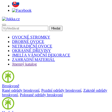
OVOCNÉ STROMKY
DROBNÉ OVOCE
NETRADIČNÍ OVOCE
OKRASNÉ DŘEVINY
JMELÍ A VÁNOČNÍ DEKORACE
ZAHRADNÍ MATERIÁL
Jmenný katalog
Broskvoně
Rané odrůdy broskvoní
,
Pozdní odrůdy broskvoní
,
Zakrslé odrůdy
broskvoní
,
Polorané odrůdy broskvoní