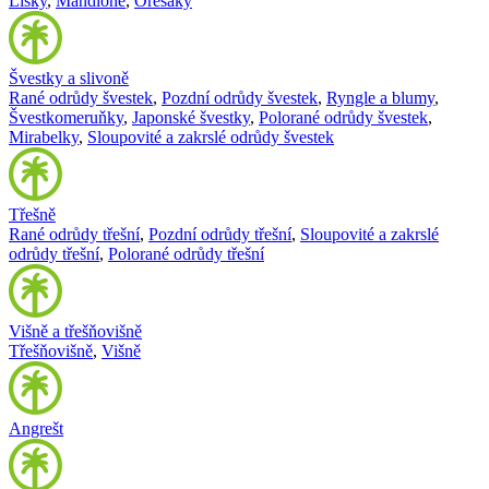
Lísky
,
Mandloně
,
Ořešáky
Švestky a slivoně
Rané odrůdy švestek
,
Pozdní odrůdy švestek
,
Ryngle a blumy
,
Švestkomeruňky
,
Japonské švestky
,
Polorané odrůdy švestek
,
Mirabelky
,
Sloupovité a zakrslé odrůdy švestek
Třešně
Rané odrůdy třešní
,
Pozdní odrůdy třešní
,
Sloupovité a zakrslé
odrůdy třešní
,
Polorané odrůdy třešní
Višně a třešňovišně
Třešňovišně
,
Višně
Angrešt