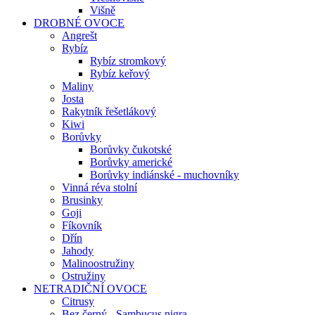
Višně
DROBNÉ OVOCE
Angrešt
Rybíz
Rybíz stromkový
Rybíz keřový
Maliny
Josta
Rakytník řešetlákový
Kiwi
Borůvky
Borůvky čukotské
Borůvky americké
Borůvky indiánské - muchovníky
Vinná réva stolní
Brusinky
Goji
Fíkovník
Dřín
Jahody
Malinoostružiny
Ostružiny
NETRADIČNÍ OVOCE
Citrusy
Bez černý - Sambucus nigra