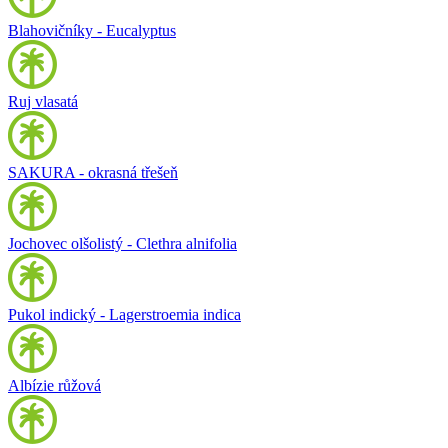
Blahovičníky - Eucalyptus
Ruj vlasatá
SAKURA - okrasná třešeň
Jochovec olšolistý - Clethra alnifolia
Pukol indický - Lagerstroemia indica
Albízie růžová