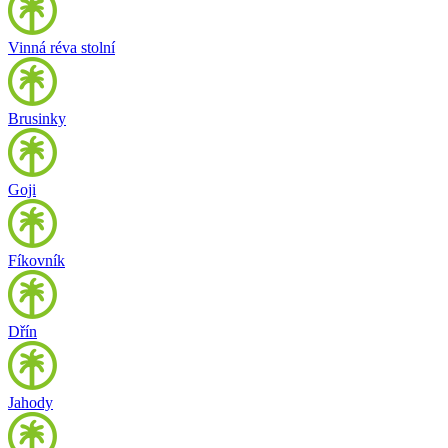
Vinná réva stolní
Brusinky
Goji
Fíkovník
Dřín
Jahody