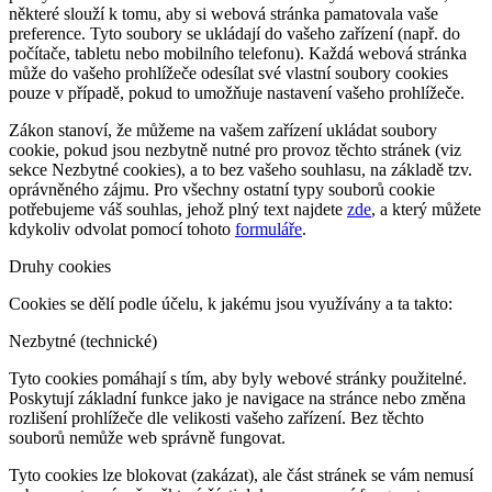
některé slouží k tomu, aby si webová stránka pamatovala vaše
preference. Tyto soubory se ukládají do vašeho zařízení (např. do
počítače, tabletu nebo mobilního telefonu). Každá webová stránka
může do vašeho prohlížeče odesílat své vlastní soubory cookies
pouze v případě, pokud to umožňuje nastavení vašeho prohlížeče.
Zákon stanoví, že můžeme na vašem zařízení ukládat soubory
cookie, pokud jsou nezbytně nutné pro provoz těchto stránek (viz
sekce Nezbytné cookies), a to bez vašeho souhlasu, na základě tzv.
oprávněného zájmu. Pro všechny ostatní typy souborů cookie
potřebujeme váš souhlas, jehož plný text najdete
zde
, a který můžete
kdykoliv odvolat pomocí tohoto
formuláře
.
Druhy cookies
Cookies se dělí podle účelu, k jakému jsou využívány a ta takto:
Nezbytné (technické)
Tyto cookies pomáhají s tím, aby byly webové stránky použitelné.
Poskytují základní funkce jako je navigace na stránce nebo změna
rozlišení prohlížeče dle velikosti vašeho zařízení. Bez těchto
souborů nemůže web správně fungovat.
Tyto cookies lze blokovat (zakázat), ale část stránek se vám nemusí