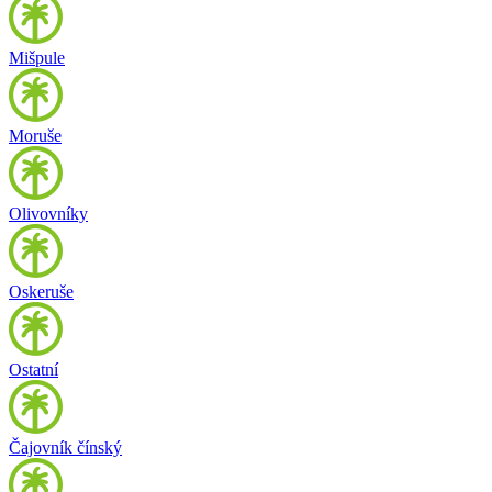
Mišpule
Moruše
Olivovníky
Oskeruše
Ostatní
Čajovník čínský