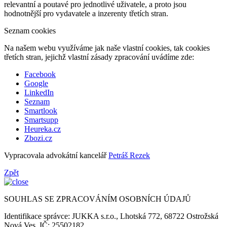
relevantní a poutavé pro jednotlivé uživatele, a proto jsou
hodnotnější pro vydavatele a inzerenty třetích stran.
Seznam cookies
Na našem webu využíváme jak naše vlastní cookies, tak cookies
třetích stran, jejichž vlastní zásady zpracování uvádíme zde:
Facebook
Google
LinkedIn
Seznam
Smartlook
Smartsupp
Heureka.cz
Zbozi.cz
Vypracovala advokátní kancelář
Petráš Rezek
Zpět
SOUHLAS SE ZPRACOVÁNÍM OSOBNÍCH ÚDAJŮ
Identifikace správce: JUKKA s.r.o., Lhotská 772, 68722 Ostrožská
Nová Ves, IČ: 25502182.