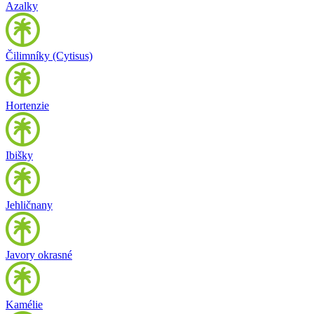
Azalky
Čilimníky (Cytisus)
Hortenzie
Ibišky
Jehličnany
Javory okrasné
Kamélie