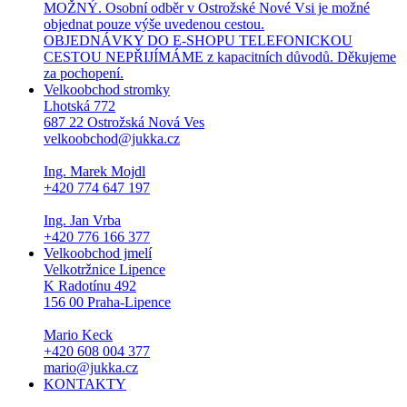
MOŽNÝ. Osobní odběr v Ostrožské Nové Vsi je možné
objednat pouze výše uvedenou cestou.
OBJEDNÁVKY DO E-SHOPU TELEFONICKOU
CESTOU NEPŘIJÍMÁME z kapacitních důvodů. Děkujeme
za pochopení.
Velkoobchod stromky
Lhotská 772
687 22 Ostrožská Nová Ves
velkoobchod@jukka.cz
Ing. Marek Mojdl
+420 774 647 197
Ing. Jan Vrba
+420 776 166 377
Velkoobchod jmelí
Velkotržnice Lipence
K Radotínu 492
156 00 Praha-Lipence
Mario Keck
+420 608 004 377
mario@jukka.cz
KONTAKTY