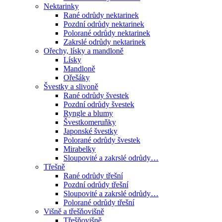
Nektarinky
Rané odrůdy nektarinek
Pozdní odrůdy nektarinek
Polorané odrůdy nektarinek
Zakrslé odrůdy nektarinek
Ořechy, lísky a mandloně
Lísky
Mandloně
Ořešáky
Švestky a slivoně
Rané odrůdy švestek
Pozdní odrůdy švestek
Ryngle a blumy
Švestkomeruňky
Japonské švestky
Polorané odrůdy švestek
Mirabelky
Sloupovité a zakrslé odrůdy…
Třešně
Rané odrůdy třešní
Pozdní odrůdy třešní
Sloupovité a zakrslé odrůdy…
Polorané odrůdy třešní
Višně a třešňovišně
Třešňovišně