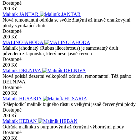
Dostupné
200 Kč
Maliník JANTAR
Nová remontantní odrůda se světle žlutými až tmavě oranžovými
plody vynikající chuti
Dostupné
200 Kč
MALINOJAHODA
Maliník jahodnatý (Rubus illecebrosus) je samostatný druh
původem z Japonska, který nese jasně červen…
Dostupné
200 Kč
Maliník DELNIVA
Nová polská dezertní velkoplodá odrůda, remontantní. Též psáno
DELNIWA
Dostupné
200 Kč
Maliník HUSARIA
Stáleplodící maliník bujného růstu s velkými jasně červenými plody
Dostupné
200 Kč
Maliník HEBAN
Odrůda maliníku s purpurovými až černými výbornými plody
Dostupné
200 Kč