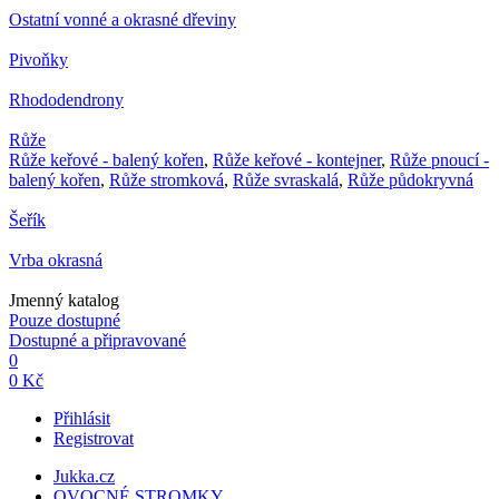
Ostatní vonné a okrasné dřeviny
Pivoňky
Rhododendrony
Růže
Růže keřové - balený kořen
,
Růže keřové - kontejner
,
Růže pnoucí -
balený kořen
,
Růže stromková
,
Růže svraskalá
,
Růže půdokryvná
Šeřík
Vrba okrasná
Jmenný katalog
Pouze dostupné
Dostupné a připravované
0
0 Kč
Přihlásit
Registrovat
Jukka.cz
OVOCNÉ STROMKY