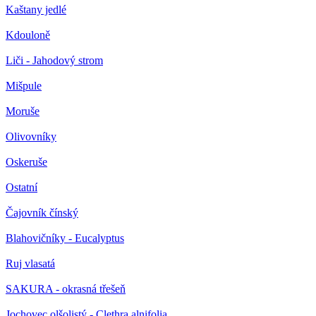
Kaštany jedlé
Kdouloně
Liči - Jahodový strom
Mišpule
Moruše
Olivovníky
Oskeruše
Ostatní
Čajovník čínský
Blahovičníky - Eucalyptus
Ruj vlasatá
SAKURA - okrasná třešeň
Jochovec olšolistý - Clethra alnifolia