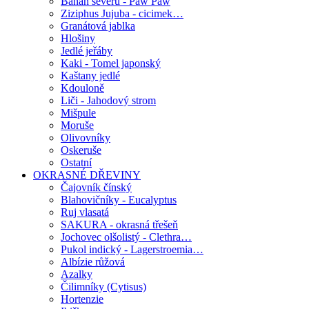
Banán severu - Paw Paw
Ziziphus Jujuba - cicimek…
Granátová jablka
Hlošiny
Jedlé jeřáby
Kaki - Tomel japonský
Kaštany jedlé
Kdouloně
Liči - Jahodový strom
Mišpule
Moruše
Olivovníky
Oskeruše
Ostatní
OKRASNÉ DŘEVINY
Čajovník čínský
Blahovičníky - Eucalyptus
Ruj vlasatá
SAKURA - okrasná třešeň
Jochovec olšolistý - Clethra…
Pukol indický - Lagerstroemia…
Albízie růžová
Azalky
Čilimníky (Cytisus)
Hortenzie