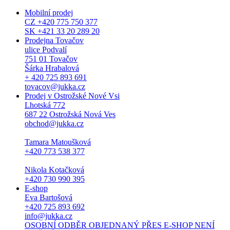
Mobilní prodej
CZ +420 775 750 377
SK +421 33 20 289 20
Prodejna Tovačov
ulice Podvalí
751 01 Tovačov
Šárka Hrabalová
+ 420 725 893 691
tovacov@jukka.cz
Prodej v Ostrožské Nové Vsi
Lhotská 772
687 22 Ostrožská Nová Ves
obchod@jukka.cz
Tamara Matoušková
+420 773 538 377
Nikola Kotačková
+420 730 990 395
E-shop
Eva Bartošová
+420 725 893 692
info@jukka.cz
OSOBNÍ ODBĚR OBJEDNANÝ PŘES E-SHOP NENÍ