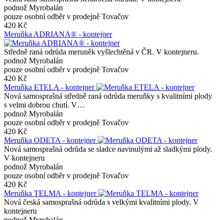
podnož Myrobalán
pouze osobní odběr v prodejně Tovačov
420 Kč
Meruňka ADRIANA® - kontejner
Středně raná odrůda meruněk vyšlechtěná v ČR. V kontejneru.
podnož Myrobalán
pouze osobní odběr v prodejně Tovačov
420 Kč
Meruňka ETELA - kontejner
Nová samosprašná středně raná odrůda meruňky s kvalitními plody
s velmi dobrou chutí. V…
podnož Myrobalán
pouze osobní odběr v prodejně Tovačov
420 Kč
Meruňka ODETA - kontejner
Nová samosprašná odrůda se sladce navinulými až sladkými plody.
V kontejneru
podnož Myrobalán
pouze osobní odběr v prodejně Tovačov
420 Kč
Meruňka TELMA - kontejner
Nová česká samosprašná odrůda s velkými kvalitními plody. V
kontejneru
podnož Myrobalán