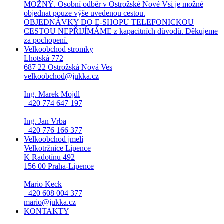
MOŽNÝ. Osobní odběr v Ostrožské Nové Vsi je možné
objednat pouze výše uvedenou cestou.
OBJEDNÁVKY DO E-SHOPU TELEFONICKOU
CESTOU NEPŘIJÍMÁME z kapacitních důvodů. Děkujeme
za pochopení.
Velkoobchod stromky
Lhotská 772
687 22 Ostrožská Nová Ves
velkoobchod@jukka.cz
Ing. Marek Mojdl
+420 774 647 197
Ing. Jan Vrba
+420 776 166 377
Velkoobchod jmelí
Velkotržnice Lipence
K Radotínu 492
156 00 Praha-Lipence
Mario Keck
+420 608 004 377
mario@jukka.cz
KONTAKTY