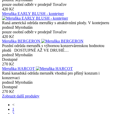
pouze osobní odběr v prodejně Tovačov
420 Kč
Meruňka EARLY BLUSH - kontejner
Raná americká odrůda meruňky s atraktivními plody. V kontejneru
podnož Myrobalán
pouze osobní odběr v prodejně Tovačov
420 Kč
Meruňka BERGERON
Pozdní odrůda meruněk s výbornou konzervárenskou hodnotou
plodů DOSTUPNÉ AŽ VE DRUHÉ…
podnož Myrobalán
Dostupné
270 Kč
Meruňka HARCOT
Raná kanadská odrůda meruněk vhodná pro přímý konzum i
konzervaci
podnož Myrobalán
Dostupné
270 Kč
Zobrazit další produkty
<
1
2