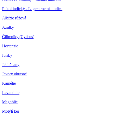
Pukol indický - Lagerstroemia indica
Albízie růžová
Azalky
Čilimníky (Cytisus)
Hortenzie
Ibišky
Jehličnany
Javory okrasné
Kamélie
Levandule
Magnólie
Motýlí keř