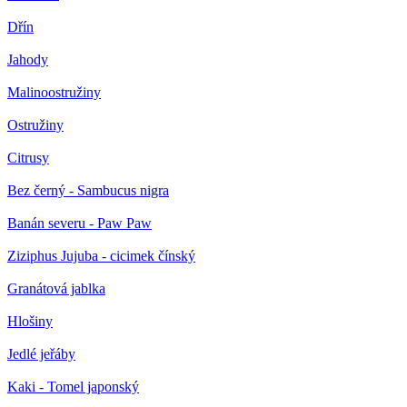
Dřín
Jahody
Malinoostružiny
Ostružiny
Citrusy
Bez černý - Sambucus nigra
Banán severu - Paw Paw
Ziziphus Jujuba - cicimek čínský
Granátová jablka
Hlošiny
Jedlé jeřáby
Kaki - Tomel japonský