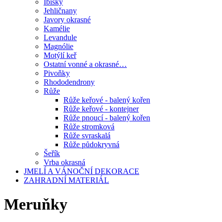
Ibišky
Jehličnany
Javory okrasné
Kamélie
Levandule
Magnólie
Motýlí keř
Ostatní vonné a okrasné…
Pivoňky
Rhododendrony
Růže
Růže keřové - balený kořen
Růže keřové - kontejner
Růže pnoucí - balený kořen
Růže stromková
Růže svraskalá
Růže půdokryvná
Šeřík
Vrba okrasná
JMELÍ A VÁNOČNÍ DEKORACE
ZAHRADNÍ MATERIÁL
Meruňky