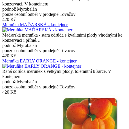
konzervaci. V kontejneru
podnož Myrobalán
pouze osobní odběr v prodejně Tovačov
420 Kč
Meruňka MAĎARSKÁ - kontejner
Maďarská meruňka - stará odrůda s kvalitními plody vhodnými ke
konzervaci i přímé…
podnož Myrobalán
pouze osobní odběr v prodejně Tovačov
420 Kč
Meruňka EARLY ORANGE - kontejner
Raná odrůda meruněk s velkými plody, tolerantní k šarce. V
kontejneru
podnož Myrobalán
pouze osobní odběr v prodejně Tovačov
420 Kč