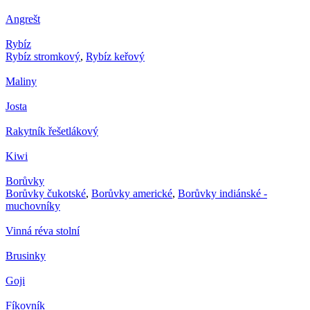
Angrešt
Rybíz
Rybíz stromkový
,
Rybíz keřový
Maliny
Josta
Rakytník řešetlákový
Kiwi
Borůvky
Borůvky čukotské
,
Borůvky americké
,
Borůvky indiánské -
muchovníky
Vinná réva stolní
Brusinky
Goji
Fíkovník