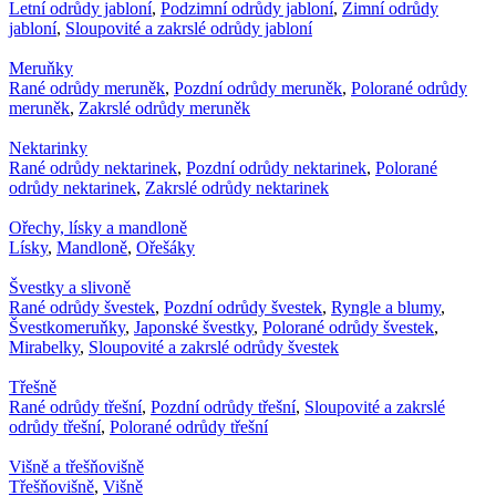
Letní odrůdy jabloní
,
Podzimní odrůdy jabloní
,
Zimní odrůdy
jabloní
,
Sloupovité a zakrslé odrůdy jabloní
Meruňky
Rané odrůdy meruněk
,
Pozdní odrůdy meruněk
,
Polorané odrůdy
meruněk
,
Zakrslé odrůdy meruněk
Nektarinky
Rané odrůdy nektarinek
,
Pozdní odrůdy nektarinek
,
Polorané
odrůdy nektarinek
,
Zakrslé odrůdy nektarinek
Ořechy, lísky a mandloně
Lísky
,
Mandloně
,
Ořešáky
Švestky a slivoně
Rané odrůdy švestek
,
Pozdní odrůdy švestek
,
Ryngle a blumy
,
Švestkomeruňky
,
Japonské švestky
,
Polorané odrůdy švestek
,
Mirabelky
,
Sloupovité a zakrslé odrůdy švestek
Třešně
Rané odrůdy třešní
,
Pozdní odrůdy třešní
,
Sloupovité a zakrslé
odrůdy třešní
,
Polorané odrůdy třešní
Višně a třešňovišně
Třešňovišně
,
Višně