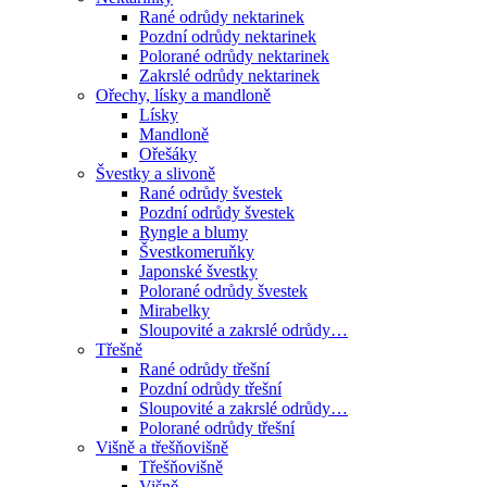
Rané odrůdy nektarinek
Pozdní odrůdy nektarinek
Polorané odrůdy nektarinek
Zakrslé odrůdy nektarinek
Ořechy, lísky a mandloně
Lísky
Mandloně
Ořešáky
Švestky a slivoně
Rané odrůdy švestek
Pozdní odrůdy švestek
Ryngle a blumy
Švestkomeruňky
Japonské švestky
Polorané odrůdy švestek
Mirabelky
Sloupovité a zakrslé odrůdy…
Třešně
Rané odrůdy třešní
Pozdní odrůdy třešní
Sloupovité a zakrslé odrůdy…
Polorané odrůdy třešní
Višně a třešňovišně
Třešňovišně
Višně