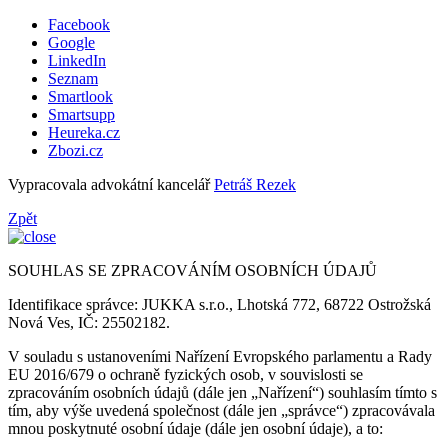
Facebook
Google
LinkedIn
Seznam
Smartlook
Smartsupp
Heureka.cz
Zbozi.cz
Vypracovala advokátní kancelář
Petráš Rezek
Zpět
SOUHLAS SE ZPRACOVÁNÍM OSOBNÍCH ÚDAJŮ
Identifikace správce: JUKKA s.r.o., Lhotská 772, 68722 Ostrožská
Nová Ves, IČ: 25502182.
V souladu s ustanoveními Nařízení Evropského parlamentu a Rady
EU 2016/679 o ochraně fyzických osob, v souvislosti se
zpracováním osobních údajů (dále jen „Nařízení“) souhlasím tímto s
tím, aby výše uvedená společnost (dále jen „správce“) zpracovávala
mnou poskytnuté osobní údaje (dále jen osobní údaje), a to: