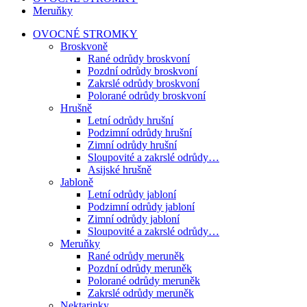
Meruňky
OVOCNÉ STROMKY
Broskvoně
Rané odrůdy broskvoní
Pozdní odrůdy broskvoní
Zakrslé odrůdy broskvoní
Polorané odrůdy broskvoní
Hrušně
Letní odrůdy hrušní
Podzimní odrůdy hrušní
Zimní odrůdy hrušní
Sloupovité a zakrslé odrůdy…
Asijské hrušně
Jabloně
Letní odrůdy jabloní
Podzimní odrůdy jabloní
Zimní odrůdy jabloní
Sloupovité a zakrslé odrůdy…
Meruňky
Rané odrůdy meruněk
Pozdní odrůdy meruněk
Polorané odrůdy meruněk
Zakrslé odrůdy meruněk
Nektarinky