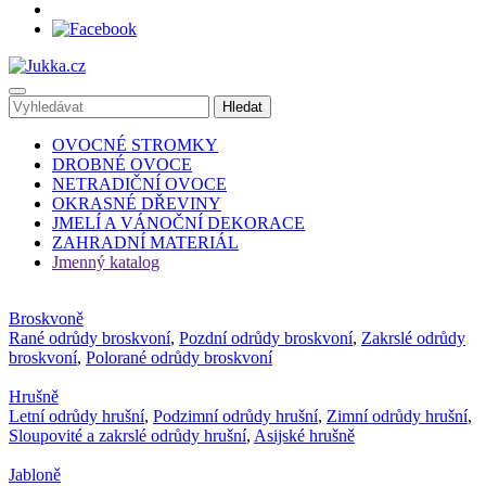
OVOCNÉ STROMKY
DROBNÉ OVOCE
NETRADIČNÍ OVOCE
OKRASNÉ DŘEVINY
JMELÍ A VÁNOČNÍ DEKORACE
ZAHRADNÍ MATERIÁL
Jmenný katalog
Broskvoně
Rané odrůdy broskvoní
,
Pozdní odrůdy broskvoní
,
Zakrslé odrůdy
broskvoní
,
Polorané odrůdy broskvoní
Hrušně
Letní odrůdy hrušní
,
Podzimní odrůdy hrušní
,
Zimní odrůdy hrušní
,
Sloupovité a zakrslé odrůdy hrušní
,
Asijské hrušně
Jabloně