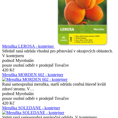
Meruňka LEROSA - kontejner
Středně raná odrůda vhodná pro pěstování v okrajových oblastech.
V kontejneru
podnož Myrobalán
pouze osobní odběr v prodejně Tovačov
420 Kč
Meruňka MORDEN 602 - kontejner
Raná samosprašná meruňka, starší odrůda ceněná hlavně kvůli
zdraví stromu. V…
podnož Myrobalán
pouze osobní odběr v prodejně Tovačov
420 Kč
Meruňka SOLEDANE - kontejner
Velmi raná samosprašná nenáročná odrůda. V kontejneru