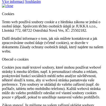
Více informací
Souhlasím
Cookies
Tento web používá soubory cookie a z hlediska zákona se jedná o
osobní údaje. Správcem těchto osobních údajů je JUKKA s.r.o.,
Lhotská 772, 68722 Ostrožská Nová Ves, IČ: 25502182.
Další detailní informace o tom, jak nás můžete kontaktovat a jak
zpracováváme osobní údaje (včetně cookies), se dozvíte v
dokumentu Zásady ochrany osobních údajů, který najdete na našem
webu.
Obecně o cookies
Cookies jsou malé textové soubory, které mohou používat webové
stránky k mnoha účelům, např. k personalizaci obsahu a reklam,
poskytování funkcí sociálních médií nebo analýze návštěvnosti,
některé slouží k tomu, aby si webová stránka pamatovala vaše
preference. Tyto soubory se ukládají do vašeho zařízení (např. do
počítače, tabletu nebo mobilního telefonu). Každá webová stránka
může do vašeho prohlížeče odesílat své vlastní soubory cookies
pouze v případě, pokud to umožňuje nastavení vašeho prohlížeče.
Zákon stanoví, že můžeme na vašem zařízení ukládat soubory