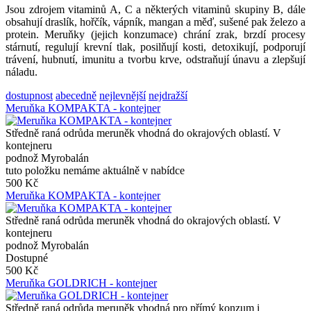
Jsou zdrojem vitaminů A, C a některých vitaminů skupiny B, dále
obsahují draslík, hořčík, vápník, mangan a měď, sušené pak železo a
protein. Meruňky (jejich konzumace) chrání zrak, brzdí procesy
stárnutí, regulují krevní tlak, posilňují kosti, detoxikují, podporují
trávení, hubnutí, imunitu a tvorbu krve, odstraňují únavu a zlepšují
náladu.
dostupnost
abecedně
nejlevnější
nejdražší
Meruňka KOMPAKTA - kontejner
Středně raná odrůda meruněk vhodná do okrajových oblastí. V
kontejneru
podnož Myrobalán
tuto položku nemáme aktuálně v nabídce
500 Kč
Meruňka KOMPAKTA - kontejner
Středně raná odrůda meruněk vhodná do okrajových oblastí. V
kontejneru
podnož Myrobalán
Dostupné
500 Kč
Meruňka GOLDRICH - kontejner
Středně raná odrůda meruněk vhodná pro přímý konzum i