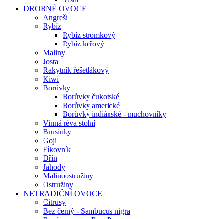
DROBNÉ OVOCE
Angrešt
Rybíz
Rybíz stromkový
Rybíz keřový
Maliny
Josta
Rakytník řešetlákový
Kiwi
Borůvky
Borůvky čukotské
Borůvky americké
Borůvky indiánské - muchovníky
Vinná réva stolní
Brusinky
Goji
Fíkovník
Dřín
Jahody
Malinoostružiny
Ostružiny
NETRADIČNÍ OVOCE
Citrusy
Bez černý - Sambucus nigra