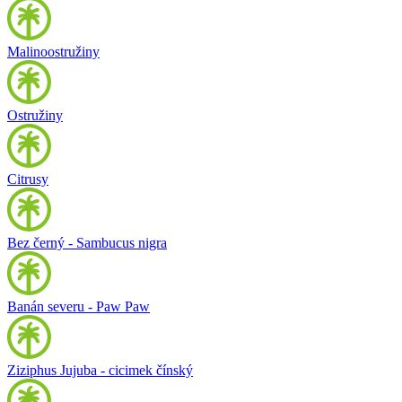
Malinoostružiny
Ostružiny
Citrusy
Bez černý - Sambucus nigra
Banán severu - Paw Paw
Ziziphus Jujuba - cicimek čínský