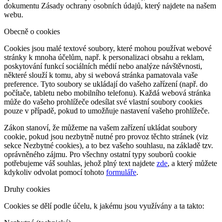
dokumentu Zásady ochrany osobních údajů, který najdete na našem
webu.
Obecně o cookies
Cookies jsou malé textové soubory, které mohou používat webové
stránky k mnoha účelům, např. k personalizaci obsahu a reklam,
poskytování funkcí sociálních médií nebo analýze návštěvnosti,
některé slouží k tomu, aby si webová stránka pamatovala vaše
preference. Tyto soubory se ukládají do vašeho zařízení (např. do
počítače, tabletu nebo mobilního telefonu). Každá webová stránka
může do vašeho prohlížeče odesílat své vlastní soubory cookies
pouze v případě, pokud to umožňuje nastavení vašeho prohlížeče.
Zákon stanoví, že můžeme na vašem zařízení ukládat soubory
cookie, pokud jsou nezbytně nutné pro provoz těchto stránek (viz
sekce Nezbytné cookies), a to bez vašeho souhlasu, na základě tzv.
oprávněného zájmu. Pro všechny ostatní typy souborů cookie
potřebujeme váš souhlas, jehož plný text najdete
zde
, a který můžete
kdykoliv odvolat pomocí tohoto
formuláře
.
Druhy cookies
Cookies se dělí podle účelu, k jakému jsou využívány a ta takto: