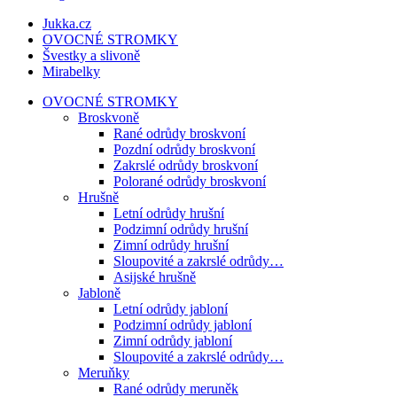
Jukka.cz
OVOCNÉ STROMKY
Švestky a slivoně
Mirabelky
OVOCNÉ STROMKY
Broskvoně
Rané odrůdy broskvoní
Pozdní odrůdy broskvoní
Zakrslé odrůdy broskvoní
Polorané odrůdy broskvoní
Hrušně
Letní odrůdy hrušní
Podzimní odrůdy hrušní
Zimní odrůdy hrušní
Sloupovité a zakrslé odrůdy…
Asijské hrušně
Jabloně
Letní odrůdy jabloní
Podzimní odrůdy jabloní
Zimní odrůdy jabloní
Sloupovité a zakrslé odrůdy…
Meruňky
Rané odrůdy meruněk