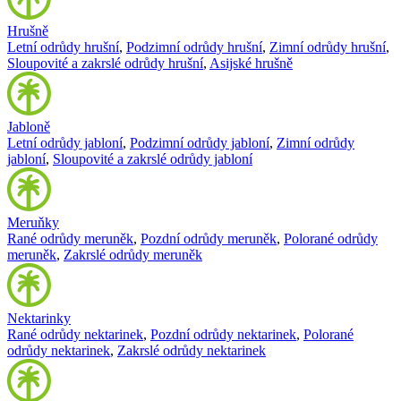
Hrušně
Letní odrůdy hrušní
,
Podzimní odrůdy hrušní
,
Zimní odrůdy hrušní
,
Sloupovité a zakrslé odrůdy hrušní
,
Asijské hrušně
Jabloně
Letní odrůdy jabloní
,
Podzimní odrůdy jabloní
,
Zimní odrůdy
jabloní
,
Sloupovité a zakrslé odrůdy jabloní
Meruňky
Rané odrůdy meruněk
,
Pozdní odrůdy meruněk
,
Polorané odrůdy
meruněk
,
Zakrslé odrůdy meruněk
Nektarinky
Rané odrůdy nektarinek
,
Pozdní odrůdy nektarinek
,
Polorané
odrůdy nektarinek
,
Zakrslé odrůdy nektarinek