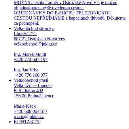
MOŽNÝ. Osobní odběr v Ostrožské Nové Vsi je možné
objednat pouze výše uvedenou cestou.
OBJEDNÁVKY DO E-SHOPU TELEFONICKOU
CESTOU NEPŘIJÍMÁME z kapacitních důvodů. Děkujeme
za pochopení.
Velkoobchod stromky
Lhotská 772
687 22 Ostrožská Nová Ves
velkoobchod@jukka.cz
Ing. Marek Mojdl
+420 774 647 197
Ing. Jan Vrba
+420 776 166 377
Velkoobchod jmelí
Velkotržnice Lipence
K Radotínu 492
156 00 Praha-Lipence
Mario Keck
+420 608 004 377
mario@jukka.cz
KONTAKTY