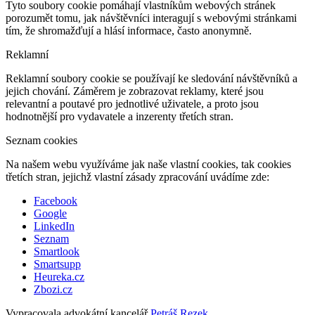
Tyto soubory cookie pomáhají vlastníkům webových stránek
porozumět tomu, jak návštěvníci interagují s webovými stránkami
tím, že shromažďují a hlásí informace, často anonymně.
Reklamní
Reklamní soubory cookie se používají ke sledování návštěvníků a
jejich chování. Záměrem je zobrazovat reklamy, které jsou
relevantní a poutavé pro jednotlivé uživatele, a proto jsou
hodnotnější pro vydavatele a inzerenty třetích stran.
Seznam cookies
Na našem webu využíváme jak naše vlastní cookies, tak cookies
třetích stran, jejichž vlastní zásady zpracování uvádíme zde:
Facebook
Google
LinkedIn
Seznam
Smartlook
Smartsupp
Heureka.cz
Zbozi.cz
Vypracovala advokátní kancelář
Petráš Rezek