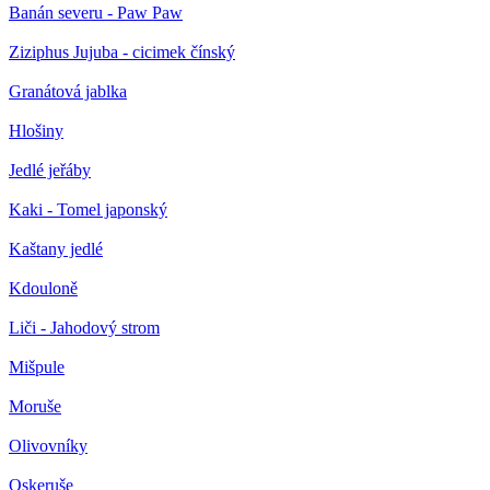
Banán severu - Paw Paw
Ziziphus Jujuba - cicimek čínský
Granátová jablka
Hlošiny
Jedlé jeřáby
Kaki - Tomel japonský
Kaštany jedlé
Kdouloně
Liči - Jahodový strom
Mišpule
Moruše
Olivovníky
Oskeruše