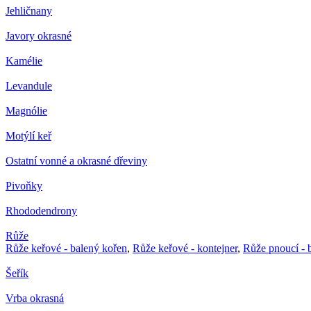
Jehličnany
Javory okrasné
Kamélie
Levandule
Magnólie
Motýlí keř
Ostatní vonné a okrasné dřeviny
Pivoňky
Rhododendrony
Růže
Růže keřové - balený kořen
,
Růže keřové - kontejner
,
Růže pnoucí - 
Šeřík
Vrba okrasná