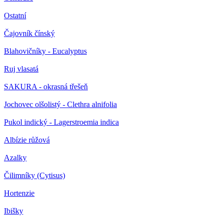
Ostatní
Čajovník čínský
Blahovičníky - Eucalyptus
Ruj vlasatá
SAKURA - okrasná třešeň
Jochovec olšolistý - Clethra alnifolia
Pukol indický - Lagerstroemia indica
Albízie růžová
Azalky
Čilimníky (Cytisus)
Hortenzie
Ibišky