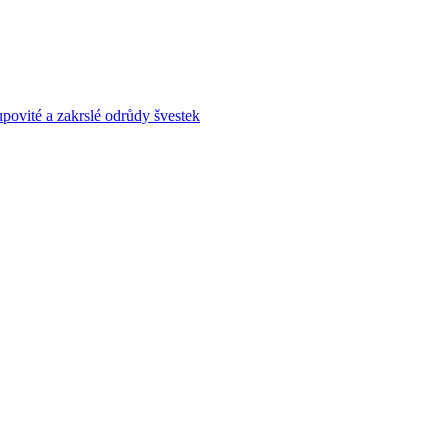
povité a zakrslé odrůdy švestek