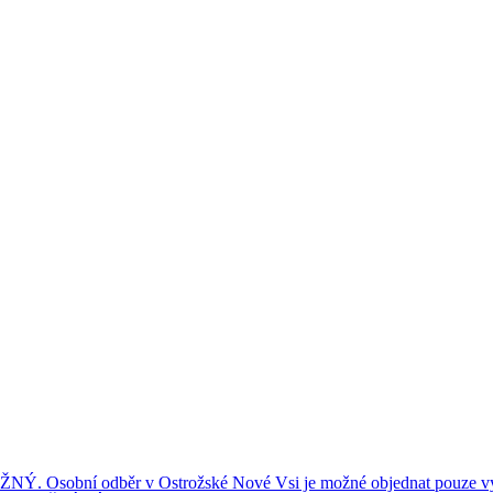
ní odběr v Ostrožské Nové Vsi je možné objednat pouze výše