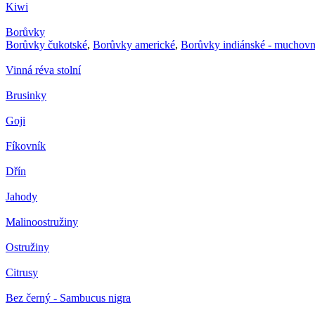
Kiwi
Borůvky
Borůvky čukotské
,
Borůvky americké
,
Borůvky indiánské - muchovn
Vinná réva stolní
Brusinky
Goji
Fíkovník
Dřín
Jahody
Malinoostružiny
Ostružiny
Citrusy
Bez černý - Sambucus nigra