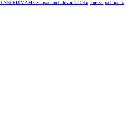
JÍMÁME z kapacitních důvodů. Děkujeme za pochopení.