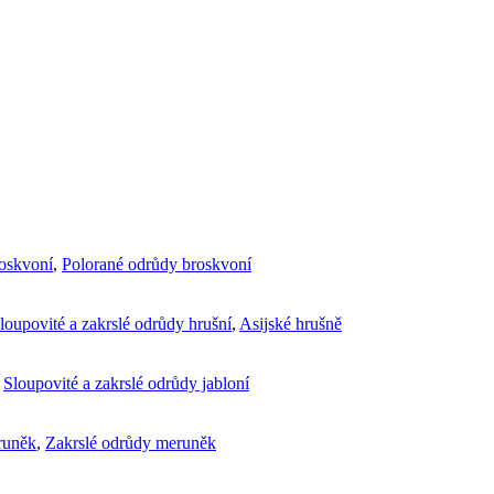
roskvoní
,
Polorané odrůdy broskvoní
loupovité a zakrslé odrůdy hrušní
,
Asijské hrušně
,
Sloupovité a zakrslé odrůdy jabloní
runěk
,
Zakrslé odrůdy meruněk