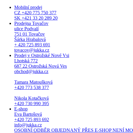
Mobilní prodej
CZ +420 775 750 377
SK +421 33 20 289 20
Prodejna Tovačov
ulice Podvalí
751 01 Tovačov
Šárka Hrabalová
+ 420 725 893 691
tovacov@jukka.cz
Prodej v Ostrožské Nové Vsi
Lhotská 772
687 22 Ostrožská Nová Ves
obchod@jukka.cz
Tamara Matoušková
+420 773 538 377
Nikola Kotačková
+420 730 990 395
E-shop
Eva Bartošová
+420 725 893 692
info@jukka.cz
OSOBNÍ ODBĚR OBJEDNANÝ PŘES E-SHOP NENÍ MOŽNÝ. Osob