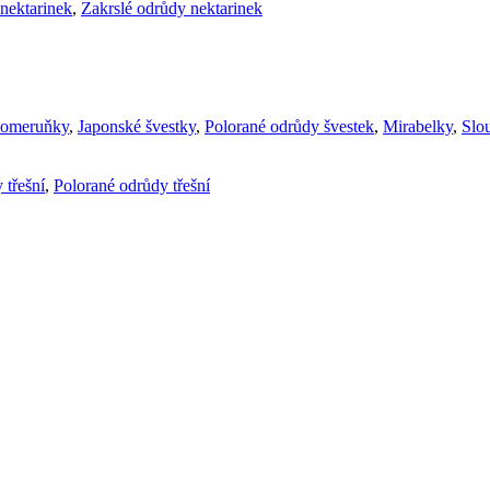
nektarinek
,
Zakrslé odrůdy nektarinek
komeruňky
,
Japonské švestky
,
Polorané odrůdy švestek
,
Mirabelky
,
Slou
 třešní
,
Polorané odrůdy třešní