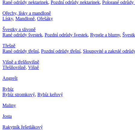
Rané odrůdy nektarinek
,
Pozdní odrůdy nektarinek
,
Polorané odrůdy 
Ořechy, lísky a mandloně
Lísky
,
Mandloně
,
Ořešáky
Švestky a slivoně
Rané odrůdy švestek
,
Pozdní odrůdy švestek
,
Ryngle a blumy
,
Švest
Třešně
Rané odrůdy třešní
,
Pozdní odrůdy třešní
,
Sloupovité a zakrslé odrůdy
Višně a třešňovišně
Třešňovišně
,
Višně
Angrešt
Rybíz
Rybíz stromkový
,
Rybíz keřový
Maliny
Josta
Rakytník řešetlákový