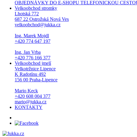
OBJEDNÁVKY DO E-SHOPU TELEFONICKOU CESTOU NEPŘI
Velkoobchod stromky
Lhotská 772
687 22 Ostrožská Nová Ves
velkoobchod@jukka.cz
Ing. Marek Mojdl
+420 774 647 197
Ing. Jan Vrba
+420 776 166 377
Velkoobchod jmelí
Velkotržnice Lipence
K Radotínu 492
156 00 Praha-Lipence
Mario Keck
+420 608 004 377
mario@jukka.cz
KONTAKTY