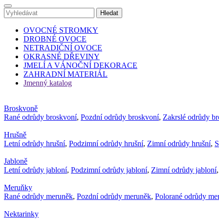
OVOCNÉ STROMKY
DROBNÉ OVOCE
NETRADIČNÍ OVOCE
OKRASNÉ DŘEVINY
JMELÍ A VÁNOČNÍ DEKORACE
ZAHRADNÍ MATERIÁL
Jmenný katalog
Broskvoně
Rané odrůdy broskvoní
,
Pozdní odrůdy broskvoní
,
Zakrslé odrůdy b
Hrušně
Letní odrůdy hrušní
,
Podzimní odrůdy hrušní
,
Zimní odrůdy hrušní
,
S
Jabloně
Letní odrůdy jabloní
,
Podzimní odrůdy jabloní
,
Zimní odrůdy jabloní
Meruňky
Rané odrůdy meruněk
,
Pozdní odrůdy meruněk
,
Polorané odrůdy me
Nektarinky