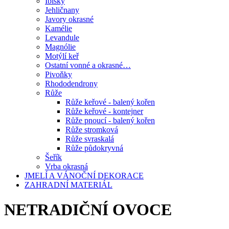
Ibišky
Jehličnany
Javory okrasné
Kamélie
Levandule
Magnólie
Motýlí keř
Ostatní vonné a okrasné…
Pivoňky
Rhododendrony
Růže
Růže keřové - balený kořen
Růže keřové - kontejner
Růže pnoucí - balený kořen
Růže stromková
Růže svraskalá
Růže půdokryvná
Šeřík
Vrba okrasná
JMELÍ A VÁNOČNÍ DEKORACE
ZAHRADNÍ MATERIÁL
NETRADIČNÍ OVOCE