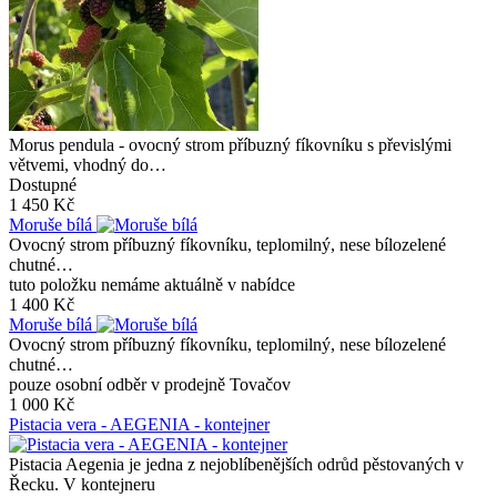
Morus pendula - ovocný strom příbuzný fíkovníku s převislými
větvemi, vhodný do…
Dostupné
1 450 Kč
Moruše bílá
Ovocný strom příbuzný fíkovníku, teplomilný, nese bílozelené
chutné…
tuto položku nemáme aktuálně v nabídce
1 400 Kč
Moruše bílá
Ovocný strom příbuzný fíkovníku, teplomilný, nese bílozelené
chutné…
pouze osobní odběr v prodejně Tovačov
1 000 Kč
Pistacia vera - AEGENIA - kontejner
Pistacia Aegenia je jedna z nejoblíbenějších odrůd pěstovaných v
Řecku. V kontejneru