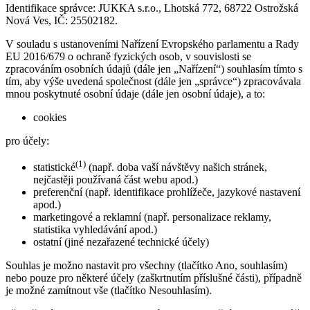
Identifikace správce: JUKKA s.r.o., Lhotská 772, 68722 Ostrožská
Nová Ves, IČ: 25502182.
V souladu s ustanoveními Nařízení Evropského parlamentu a Rady
EU 2016/679 o ochraně fyzických osob, v souvislosti se
zpracováním osobních údajů (dále jen „Nařízení“) souhlasím tímto s
tím, aby výše uvedená společnost (dále jen „správce“) zpracovávala
mnou poskytnuté osobní údaje (dále jen osobní údaje), a to:
cookies
pro účely:
(1)
statistické
(např. doba vaší návštěvy našich stránek,
nejčastěji používaná část webu apod.)
preferenční (např. identifikace prohlížeče, jazykové nastavení
apod.)
marketingové a reklamní (např. personalizace reklamy,
statistika vyhledávání apod.)
ostatní (jiné nezařazené technické účely)
Souhlas je možno nastavit pro všechny (tlačítko Ano, souhlasím)
nebo pouze pro některé účely (zaškrtnutím příslušné části), případně
je možné zamítnout vše (tlačítko Nesouhlasím).