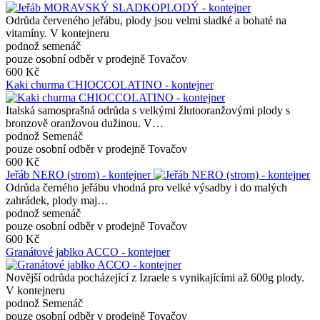
Odrůda červeného jeřábu, plody jsou velmi sladké a bohaté na
vitamíny. V kontejneru
podnož semenáč
pouze osobní odběr v prodejně Tovačov
600 Kč
Kaki churma CHIOCCOLATINO - kontejner
Italská samosprašná odrůda s velkými žlutooranžovými plody s
bronzově oranžovou dužinou. V…
podnož Semenáč
pouze osobní odběr v prodejně Tovačov
600 Kč
Jeřáb NERO (strom) - kontejner
Odrůda černého jeřábu vhodná pro velké výsadby i do malých
zahrádek, plody maj…
podnož semenáč
pouze osobní odběr v prodejně Tovačov
600 Kč
Granátové jablko ACCO - kontejner
Novější odrůda pocházející z Izraele s vynikajícími až 600g plody.
V kontejneru
podnož Semenáč
pouze osobní odběr v prodejně Tovačov