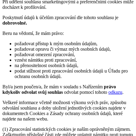
Při udělení souhlasu smarketingovými a preferenčními cookies může
docházet k profilování.
Poskytnutí údajů k účelům zpracování dle tohoto souhlasu je
dobrovolné.
Beru na vědomí, že mám právo:
požadovat přístup k mým osobním údajům,
požadovat opravu či výmaz mých osobních údajů,
požadovat omezení zpracování,
vznést námitku proti zpracování,
na přenositelnost osobních údajů,
podat stížnost proti zpracování osobních údajů u Úřadu pro
ochranu osobních údajů.
Byl/a jsem poučen/a, že mám v souladu s Nařízením
právo
kdykoliv odvolat svůj souhlas
odvolat pomocí tohoto
odkazu
.
Veškeré informace včetně možnosti výkonu svých práv, způsobu
odvolání souhlasu a doby uložení jednotlivých cookies najdete v
dokumentech Cookies a Zásady ochrany osobních údajů, které
najdete na našem webu.
(1) Zpracování statistických cookies je naším oprávněným zájmem.
Zaškrtnutím příslušné části zde můžete uplatnit námitku proti tomuto