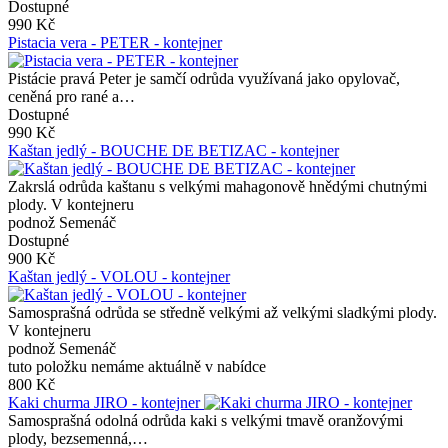
Dostupné
990 Kč
Pistacia vera - PETER - kontejner
Pistácie pravá Peter je samčí odrůda využívaná jako opylovač,
ceněná pro rané a…
Dostupné
990 Kč
Kaštan jedlý - BOUCHE DE BETIZAC - kontejner
Zakrslá odrůda kaštanu s velkými mahagonově hnědými chutnými
plody. V kontejneru
podnož Semenáč
Dostupné
900 Kč
Kaštan jedlý - VOLOU - kontejner
Samosprašná odrůda se středně velkými až velkými sladkými plody.
V kontejneru
podnož Semenáč
tuto položku nemáme aktuálně v nabídce
800 Kč
Kaki churma JIRO - kontejner
Samosprašná odolná odrůda kaki s velkými tmavě oranžovými
plody, bezsemenná,…