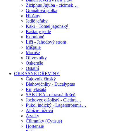
Ziziphus Jujuba - cicimek…
Granátová jablka
Hlošiny
Jedlé jeřáby
Kaki - Tomel japonský
Kaštany jedlé
Kdouloně
Liči - Jahodový strom
Mišpule
Moruše
Olivovníky
Oskeruše
Ostatní
OKRASNÉ DŘEVINY
Čajovník čínský
Blahovičníky - Eucalyptus
Ruj vlasatá
SAKURA - okrasná třešeň
Jochovec olšolistý - Clethra…
Pukol indický - Lagerstroemia…
Albízie růžová
Azalky
Čilimníky (Cytisus)
Hortenzie