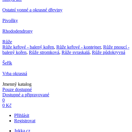
Ostatní vonné a okrasné dřeviny
Pivoňky
Rhododendrony
Růže
Růže keřové - balený kořen
,
Růže keřové - kontejner
,
Růže pnoucí -
balený kořen
,
Růže stromková
,
Růže svraskalá
,
Růže půdokryvná
Šeřík
Vrba okrasná
Jmenný katalog
Pouze dostupné
Dostupné a připravované
0
0 Kč
Přihlásit
Registrovat
Jukka.cz