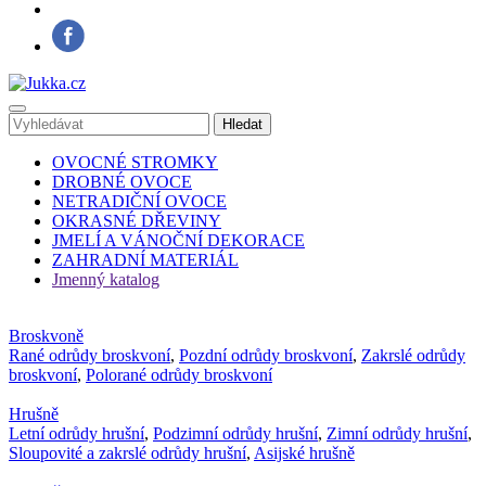
OVOCNÉ STROMKY
DROBNÉ OVOCE
NETRADIČNÍ OVOCE
OKRASNÉ DŘEVINY
JMELÍ A VÁNOČNÍ DEKORACE
ZAHRADNÍ MATERIÁL
Jmenný katalog
Broskvoně
Rané odrůdy broskvoní
,
Pozdní odrůdy broskvoní
,
Zakrslé odrůdy
broskvoní
,
Polorané odrůdy broskvoní
Hrušně
Letní odrůdy hrušní
,
Podzimní odrůdy hrušní
,
Zimní odrůdy hrušní
,
Sloupovité a zakrslé odrůdy hrušní
,
Asijské hrušně