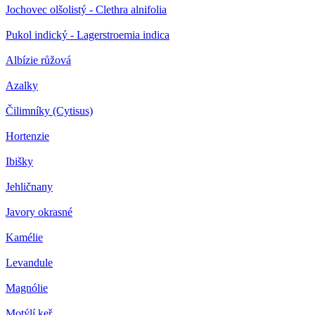
Jochovec olšolistý - Clethra alnifolia
Pukol indický - Lagerstroemia indica
Albízie růžová
Azalky
Čilimníky (Cytisus)
Hortenzie
Ibišky
Jehličnany
Javory okrasné
Kamélie
Levandule
Magnólie
Motýlí keř