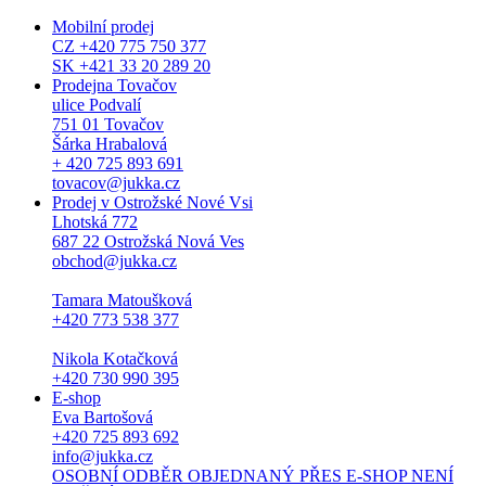
Mobilní prodej
CZ +420 775 750 377
SK +421 33 20 289 20
Prodejna Tovačov
ulice Podvalí
751 01 Tovačov
Šárka Hrabalová
+ 420 725 893 691
tovacov@jukka.cz
Prodej v Ostrožské Nové Vsi
Lhotská 772
687 22 Ostrožská Nová Ves
obchod@jukka.cz
Tamara Matoušková
+420 773 538 377
Nikola Kotačková
+420 730 990 395
E-shop
Eva Bartošová
+420 725 893 692
info@jukka.cz
OSOBNÍ ODBĚR OBJEDNANÝ PŘES E-SHOP NENÍ