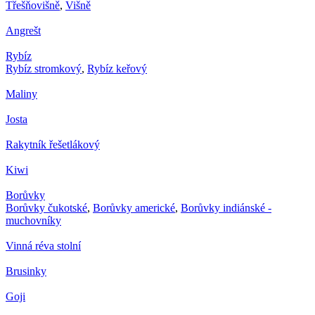
Třešňovišně
,
Višně
Angrešt
Rybíz
Rybíz stromkový
,
Rybíz keřový
Maliny
Josta
Rakytník řešetlákový
Kiwi
Borůvky
Borůvky čukotské
,
Borůvky americké
,
Borůvky indiánské -
muchovníky
Vinná réva stolní
Brusinky
Goji