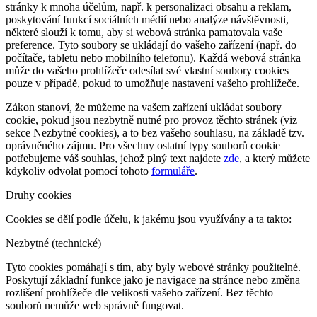
stránky k mnoha účelům, např. k personalizaci obsahu a reklam,
poskytování funkcí sociálních médií nebo analýze návštěvnosti,
některé slouží k tomu, aby si webová stránka pamatovala vaše
preference. Tyto soubory se ukládají do vašeho zařízení (např. do
počítače, tabletu nebo mobilního telefonu). Každá webová stránka
může do vašeho prohlížeče odesílat své vlastní soubory cookies
pouze v případě, pokud to umožňuje nastavení vašeho prohlížeče.
Zákon stanoví, že můžeme na vašem zařízení ukládat soubory
cookie, pokud jsou nezbytně nutné pro provoz těchto stránek (viz
sekce Nezbytné cookies), a to bez vašeho souhlasu, na základě tzv.
oprávněného zájmu. Pro všechny ostatní typy souborů cookie
potřebujeme váš souhlas, jehož plný text najdete
zde
, a který můžete
kdykoliv odvolat pomocí tohoto
formuláře
.
Druhy cookies
Cookies se dělí podle účelu, k jakému jsou využívány a ta takto:
Nezbytné (technické)
Tyto cookies pomáhají s tím, aby byly webové stránky použitelné.
Poskytují základní funkce jako je navigace na stránce nebo změna
rozlišení prohlížeče dle velikosti vašeho zařízení. Bez těchto
souborů nemůže web správně fungovat.