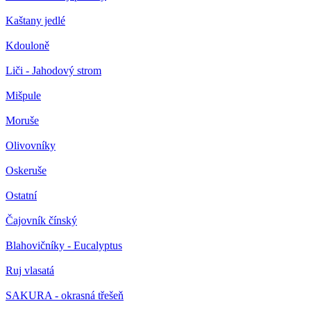
Kaštany jedlé
Kdouloně
Liči - Jahodový strom
Mišpule
Moruše
Olivovníky
Oskeruše
Ostatní
Čajovník čínský
Blahovičníky - Eucalyptus
Ruj vlasatá
SAKURA - okrasná třešeň