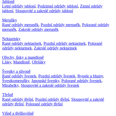
Jabloně
Letní odrůdy jabloní
,
Podzimní odrůdy jabloní
,
Zimní odrůdy
jabloní
,
Sloupovité a zakrslé odrůdy jabloní
Meruňky
Rané odrůdy meruněk
,
Pozdní odrůdy meruněk
,
Polorané odrůdy
meruněk
,
Zakrslé odrůdy meruněk
Nektarinky
Rané odrůdy nektarinek
,
Pozdní odrůdy nektarinek
,
Polorané
odrůdy nektarinek
,
Zakrslé odrůdy nektarinek
Ořechy, lísky a mandloně
Lísky
,
Mandloně
,
Ořešáky
Švestky a slivoně
Rané odrůdy švestek
,
Pozdní odrůdy švestek
,
Ryngle a blumy
,
Švestkomeruňky
,
Japonské švestky
,
Polorané odrůdy švestek
,
Mirabelky
,
Sloupovité a zakrslé odrůdy švestek
Třešně
Rané odrůdy třešní
,
Pozdní odrůdy třešní
,
Sloupovité a zakrslé
odrůdy třešní
,
Polorané odrůdy třešní
Višně a třešňovišně