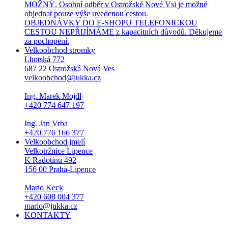
MOŽNÝ. Osobní odběr v Ostrožské Nové Vsi je možné
objednat pouze výše uvedenou cestou.
OBJEDNÁVKY DO E-SHOPU TELEFONICKOU
CESTOU NEPŘIJÍMÁME z kapacitních důvodů. Děkujeme
za pochopení.
Velkoobchod stromky
Lhotská 772
687 22 Ostrožská Nová Ves
velkoobchod@jukka.cz
Ing. Marek Mojdl
+420 774 647 197
Ing. Jan Vrba
+420 776 166 377
Velkoobchod jmelí
Velkotržnice Lipence
K Radotínu 492
156 00 Praha-Lipence
Mario Keck
+420 608 004 377
mario@jukka.cz
KONTAKTY