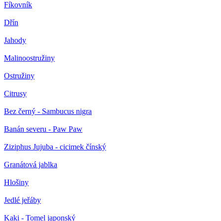
Fíkovník
Dřín
Jahody
Malinoostružiny
Ostružiny
Citrusy
Bez černý - Sambucus nigra
Banán severu - Paw Paw
Ziziphus Jujuba - cicimek čínský
Granátová jablka
Hlošiny
Jedlé jeřáby
Kaki - Tomel japonský