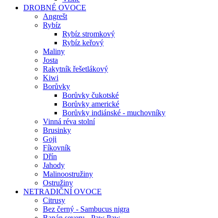
DROBNÉ OVOCE
Angrešt
Rybíz
Rybíz stromkový
Rybíz keřový
Maliny
Josta
Rakytník řešetlákový
Kiwi
Borůvky
Borůvky čukotské
Borůvky americké
Borůvky indiánské - muchovníky
Vinná réva stolní
Brusinky
Goji
Fíkovník
Dřín
Jahody
Malinoostružiny
Ostružiny
NETRADIČNÍ OVOCE
Citrusy
Bez černý - Sambucus nigra
Banán severu - Paw Paw