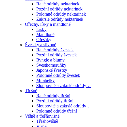
Rané odrůdy nektarinek
Pozdní odrůdy nektarinek
Polorané odrůdy nektarinek
Zakrslé odrůdy nektarinek
Ořechy, lísky a mandloně
Lísky
Mandloně
Ořešáky
Švestky a slivoně
Rané odrůdy švestek
Pozdní odrůdy švestek
Ryngle a blumy
Švestkomeruňky
Japonské švestky
Polorané odrůdy švestek
Mirabelky
Sloupovité a zakrslé odrůdy…
Třešně
Rané odrůdy třešní
Pozdní odrůdy třešní
Sloupovité a zakrslé odrůdy…
Polorané odrůdy třešní
Višně a třešňovišně
Třešňovišně
Višně