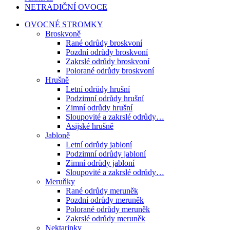
NETRADIČNÍ OVOCE
OVOCNÉ STROMKY
Broskvoně
Rané odrůdy broskvoní
Pozdní odrůdy broskvoní
Zakrslé odrůdy broskvoní
Polorané odrůdy broskvoní
Hrušně
Letní odrůdy hrušní
Podzimní odrůdy hrušní
Zimní odrůdy hrušní
Sloupovité a zakrslé odrůdy…
Asijské hrušně
Jabloně
Letní odrůdy jabloní
Podzimní odrůdy jabloní
Zimní odrůdy jabloní
Sloupovité a zakrslé odrůdy…
Meruňky
Rané odrůdy meruněk
Pozdní odrůdy meruněk
Polorané odrůdy meruněk
Zakrslé odrůdy meruněk
Nektarinky