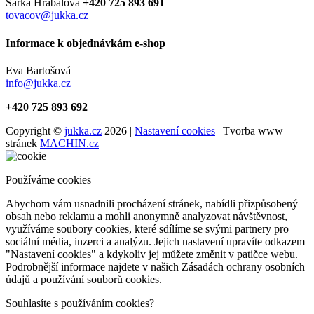
Šárka Hrabalová
+420 725 893 691
tovacov@jukka.cz
Informace k objednávkám e-shop
Eva Bartošová
info@jukka.cz
+420 725 893 692
Copyright ©
jukka.cz
2026 |
Nastavení cookies
| Tvorba www
stránek
MACHIN.cz
Používáme cookies
Abychom vám usnadnili procházení stránek, nabídli přizpůsobený
obsah nebo reklamu a mohli anonymně analyzovat návštěvnost,
využíváme soubory cookies, které sdílíme se svými partnery pro
sociální média, inzerci a analýzu. Jejich nastavení upravíte odkazem
"Nastavení cookies" a kdykoliv jej můžete změnit v patičce webu.
Podrobnější informace najdete v našich Zásadách ochrany osobních
údajů a používání souborů cookies.
Souhlasíte s používáním cookies?