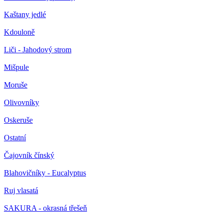
Kaštany jedlé
Kdouloně
Liči - Jahodový strom
Mišpule
Moruše
Olivovníky
Oskeruše
Ostatní
Čajovník čínský
Blahovičníky - Eucalyptus
Ruj vlasatá
SAKURA - okrasná třešeň