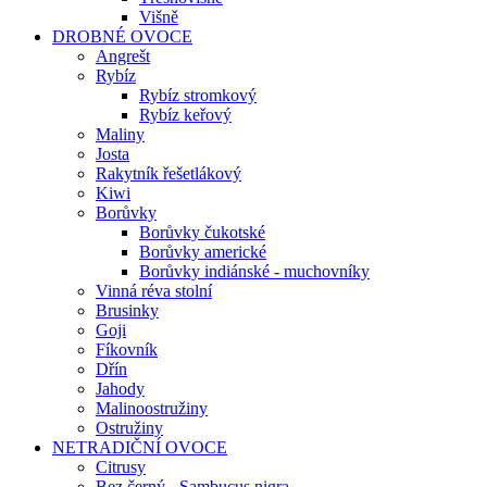
Višně
DROBNÉ OVOCE
Angrešt
Rybíz
Rybíz stromkový
Rybíz keřový
Maliny
Josta
Rakytník řešetlákový
Kiwi
Borůvky
Borůvky čukotské
Borůvky americké
Borůvky indiánské - muchovníky
Vinná réva stolní
Brusinky
Goji
Fíkovník
Dřín
Jahody
Malinoostružiny
Ostružiny
NETRADIČNÍ OVOCE
Citrusy
Bez černý - Sambucus nigra