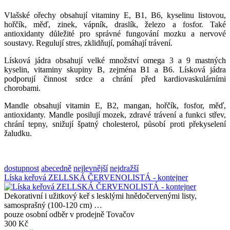
Vlašské ořechy obsahují vitaminy E, B1, B6, kyselinu listovou,
hořčík, měď, zinek, vápník, draslík, železo a fosfor. Také
antioxidanty důležité pro správné fungování mozku a nervové
soustavy. Regulují stres, zklidňují, pomáhají trávení.
Lísková jádra obsahují velké množství omega 3 a 9 mastných
kyselin, vitaminy skupiny B, zejména B1 a B6. Lísková jádra
podporují činnost srdce a chrání před kardiovaskulárními
chorobami.
Mandle obsahují vitamin E, B2, mangan, hořčík, fosfor, měď,
antioxidanty. Mandle posilují mozek, zdravé trávení a funkci střev,
chrání tepny, snižují špatný cholesterol, působí proti překyselení
žaludku.
dostupnost
abecedně
nejlevnější
nejdražší
Líska keřová ZELLSKÁ ČERVENOLISTÁ - kontejner
Dekorativní i užitkový keř s lesklými hnědočervenými listy,
samosprašný (100-120 cm) …
pouze osobní odběr v prodejně Tovačov
300 Kč