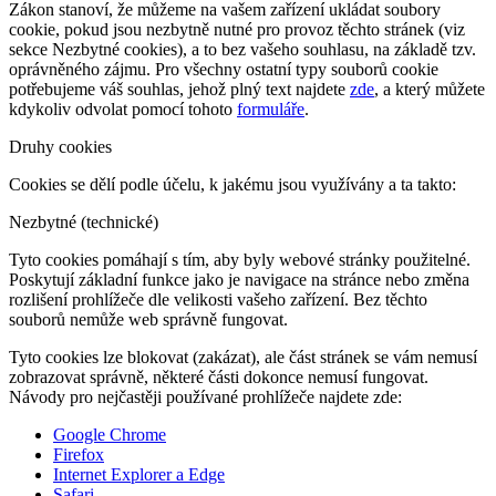
Zákon stanoví, že můžeme na vašem zařízení ukládat soubory
cookie, pokud jsou nezbytně nutné pro provoz těchto stránek (viz
sekce Nezbytné cookies), a to bez vašeho souhlasu, na základě tzv.
oprávněného zájmu. Pro všechny ostatní typy souborů cookie
potřebujeme váš souhlas, jehož plný text najdete
zde
, a který můžete
kdykoliv odvolat pomocí tohoto
formuláře
.
Druhy cookies
Cookies se dělí podle účelu, k jakému jsou využívány a ta takto:
Nezbytné (technické)
Tyto cookies pomáhají s tím, aby byly webové stránky použitelné.
Poskytují základní funkce jako je navigace na stránce nebo změna
rozlišení prohlížeče dle velikosti vašeho zařízení. Bez těchto
souborů nemůže web správně fungovat.
Tyto cookies lze blokovat (zakázat), ale část stránek se vám nemusí
zobrazovat správně, některé části dokonce nemusí fungovat.
Návody pro nejčastěji používané prohlížeče najdete zde:
Google Chrome
Firefox
Internet Explorer a Edge
Safari