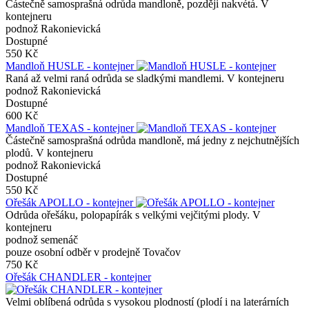
Částečně samosprašná odrůda mandloně, později nakvétá. V
kontejneru
podnož Rakonievická
Dostupné
550 Kč
Mandloň HUSLE - kontejner
Raná až velmi raná odrůda se sladkými mandlemi. V kontejneru
podnož Rakonievická
Dostupné
600 Kč
Mandloň TEXAS - kontejner
Částečně samosprašná odrůda mandloně, má jedny z nejchutnějších
plodů. V kontejneru
podnož Rakonievická
Dostupné
550 Kč
Ořešák APOLLO - kontejner
Odrůda ořešáku, polopapírák s velkými vejčitými plody. V
kontejneru
podnož semenáč
pouze osobní odběr v prodejně Tovačov
750 Kč
Ořešák CHANDLER - kontejner
Velmi oblíbená odrůda s vysokou plodností (plodí i na laterárních