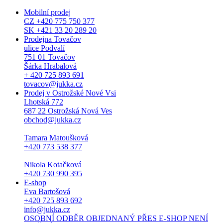
Mobilní prodej
CZ +420 775 750 377
SK +421 33 20 289 20
Prodejna Tovačov
ulice Podvalí
751 01 Tovačov
Šárka Hrabalová
+ 420 725 893 691
tovacov@jukka.cz
Prodej v Ostrožské Nové Vsi
Lhotská 772
687 22 Ostrožská Nová Ves
obchod@jukka.cz
Tamara Matoušková
+420 773 538 377
Nikola Kotačková
+420 730 990 395
E-shop
Eva Bartošová
+420 725 893 692
info@jukka.cz
OSOBNÍ ODBĚR OBJEDNANÝ PŘES E-SHOP NENÍ