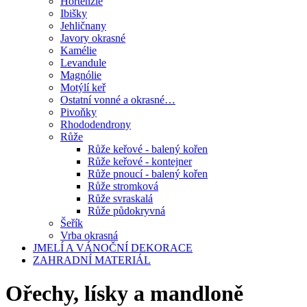
Hortenzie
Ibišky
Jehličnany
Javory okrasné
Kamélie
Levandule
Magnólie
Motýlí keř
Ostatní vonné a okrasné…
Pivoňky
Rhododendrony
Růže
Růže keřové - balený kořen
Růže keřové - kontejner
Růže pnoucí - balený kořen
Růže stromková
Růže svraskalá
Růže půdokryvná
Šeřík
Vrba okrasná
JMELÍ A VÁNOČNÍ DEKORACE
ZAHRADNÍ MATERIÁL
Ořechy, lísky a mandloně