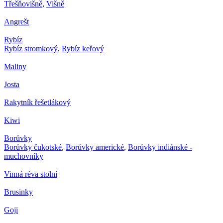
Třešňovišně
,
Višně
Angrešt
Rybíz
Rybíz stromkový
,
Rybíz keřový
Maliny
Josta
Rakytník řešetlákový
Kiwi
Borůvky
Borůvky čukotské
,
Borůvky americké
,
Borůvky indiánské -
muchovníky
Vinná réva stolní
Brusinky
Goji