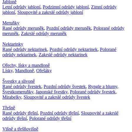
Jabloně
Letní odrůdy jabloní
,
Podzimní odrůdy jabloní
,
Zimní odrůdy
jabloní
,
Sloupovité a zakrslé odrůdy jabloní
Meruňky
Rané odrůdy meruněk
,
Pozdní odrůdy meruněk
,
Polorané odrůdy
meruněk
,
Zakrslé odrůdy meruněk
Nektarinky
Rané odrůdy nektarinek
,
Pozdní odrůdy nektarinek
,
Polorané
odrůdy nektarinek
,
Zakrslé odrůdy nektarinek
Ořechy, lísky a mandloně
Lísky
,
Mandloně
,
Ořešáky
Švestky a slivoně
Rané odrůdy švestek
,
Pozdní odrůdy švestek
,
Ryngle a blumy
,
Švestkomeruňky
,
Japonské švestky
,
Polorané odrůdy švestek
,
Mirabelky
,
Sloupovité a zakrslé odrůdy švestek
Třešně
Rané odrůdy třešní
,
Pozdní odrůdy třešní
,
Sloupovité a zakrslé
odrůdy třešní
,
Polorané odrůdy třešní
Višně a třešňovišně