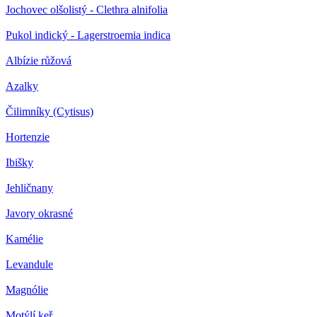
Jochovec olšolistý - Clethra alnifolia
Pukol indický - Lagerstroemia indica
Albízie růžová
Azalky
Čilimníky (Cytisus)
Hortenzie
Ibišky
Jehličnany
Javory okrasné
Kamélie
Levandule
Magnólie
Motýlí keř