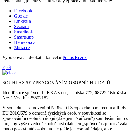
třetích stran, jejichž vlastní zásady zpracování uvádíme zde:
Facebook
Google
LinkedIn
Seznam
Smartlook
Smartsupp
Heureka.cz
Zbozi.cz
Vypracovala advokátní kancelář
Petráš Rezek
Zpět
SOUHLAS SE ZPRACOVÁNÍM OSOBNÍCH ÚDAJŮ
Identifikace správce: JUKKA s.r.o., Lhotská 772, 68722 Ostrožská
Nová Ves, IČ: 25502182.
V souladu s ustanoveními Nařízení Evropského parlamentu a Rady
EU 2016/679 o ochraně fyzických osob, v souvislosti se
zpracováním osobních údajů (dále jen „Nařízení“) souhlasím tímto s
tím, aby výše uvedená společnost (dále jen „správce“) zpracovávala
mnou poskytnuté osobní údaje (dále jen osobní údaje), a to: