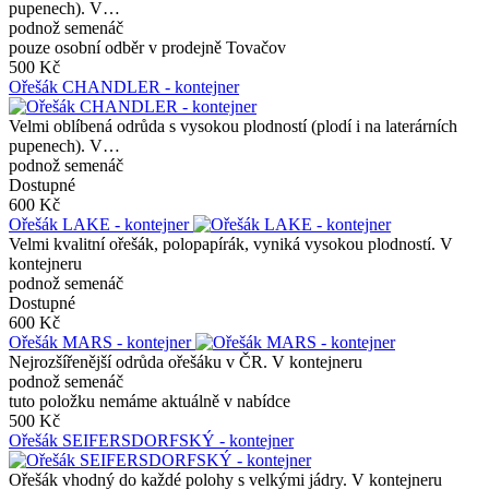
pupenech). V…
podnož semenáč
pouze osobní odběr v prodejně Tovačov
500 Kč
Ořešák CHANDLER - kontejner
Velmi oblíbená odrůda s vysokou plodností (plodí i na laterárních
pupenech). V…
podnož semenáč
Dostupné
600 Kč
Ořešák LAKE - kontejner
Velmi kvalitní ořešák, polopapírák, vyniká vysokou plodností. V
kontejneru
podnož semenáč
Dostupné
600 Kč
Ořešák MARS - kontejner
Nejrozšířenější odrůda ořešáku v ČR. V kontejneru
podnož semenáč
tuto položku nemáme aktuálně v nabídce
500 Kč
Ořešák SEIFERSDORFSKÝ - kontejner
Ořešák vhodný do každé polohy s velkými jádry. V kontejneru