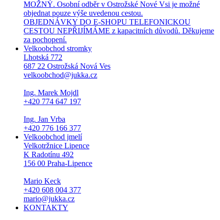
MOŽNÝ. Osobní odběr v Ostrožské Nové Vsi je možné
objednat pouze výše uvedenou cestou.
OBJEDNÁVKY DO E-SHOPU TELEFONICKOU
CESTOU NEPŘIJÍMÁME z kapacitních důvodů. Děkujeme
za pochopení.
Velkoobchod stromky
Lhotská 772
687 22 Ostrožská Nová Ves
velkoobchod@jukka.cz
Ing. Marek Mojdl
+420 774 647 197
Ing. Jan Vrba
+420 776 166 377
Velkoobchod jmelí
Velkotržnice Lipence
K Radotínu 492
156 00 Praha-Lipence
Mario Keck
+420 608 004 377
mario@jukka.cz
KONTAKTY