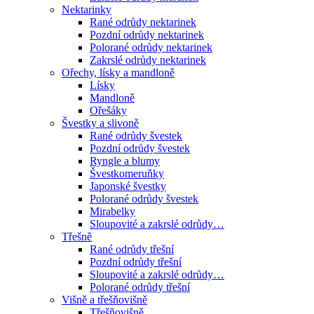
Nektarinky
Rané odrůdy nektarinek
Pozdní odrůdy nektarinek
Polorané odrůdy nektarinek
Zakrslé odrůdy nektarinek
Ořechy, lísky a mandloně
Lísky
Mandloně
Ořešáky
Švestky a slivoně
Rané odrůdy švestek
Pozdní odrůdy švestek
Ryngle a blumy
Švestkomeruňky
Japonské švestky
Polorané odrůdy švestek
Mirabelky
Sloupovité a zakrslé odrůdy…
Třešně
Rané odrůdy třešní
Pozdní odrůdy třešní
Sloupovité a zakrslé odrůdy…
Polorané odrůdy třešní
Višně a třešňovišně
Třešňovišně