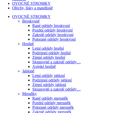
OVOCNÉ STROMKY
Ořechy, lísky a mandloně
OVOCNÉ STROMKY
Broskvoně
Rané odrůdy broskvoní
Pozdní odrůdy broskvoní
Zakrslé odrůdy broskvoní
Polorané odrůdy broskvoní
Hrušně
Letní odrůdy hrušní
Podzimní odrůdy hrušní
Zimní odrůdy hrušní
Sloupovité a zakrslé odrůdy…
Asijské hrušně
Jabloně
Letní odrůdy jabloní
Podzimní odrůdy jabloní
Zimní odrůdy jabloní
Sloupovité a zakrslé odrůdy…
Meruňky
Rané odrůdy meruněk
Pozdní odrůdy meruněk
Polorané odrůdy meruněk
Zakrslé odrůdy meruněk