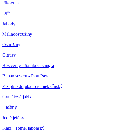
Fíkovník
Dřín
Jahody
Malinoostružiny
Ostružiny
Citrusy
Bez černý - Sambucus nigra
Banán severu - Paw Paw
Ziziphus Jujuba - cicimek čínský
Granátová jablka
Hlošiny
Jedlé jeřáby
Kaki - Tomel japonský