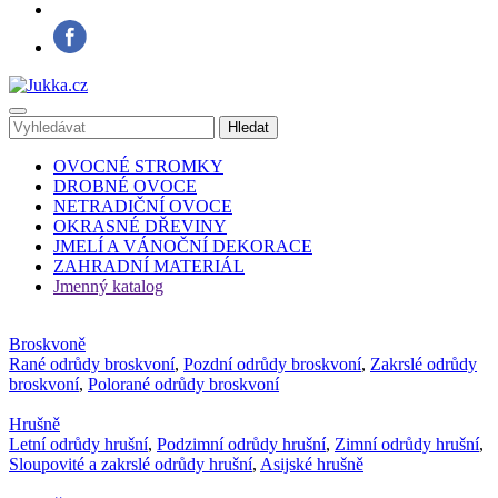
OVOCNÉ STROMKY
DROBNÉ OVOCE
NETRADIČNÍ OVOCE
OKRASNÉ DŘEVINY
JMELÍ A VÁNOČNÍ DEKORACE
ZAHRADNÍ MATERIÁL
Jmenný katalog
Broskvoně
Rané odrůdy broskvoní
,
Pozdní odrůdy broskvoní
,
Zakrslé odrůdy
broskvoní
,
Polorané odrůdy broskvoní
Hrušně
Letní odrůdy hrušní
,
Podzimní odrůdy hrušní
,
Zimní odrůdy hrušní
,
Sloupovité a zakrslé odrůdy hrušní
,
Asijské hrušně