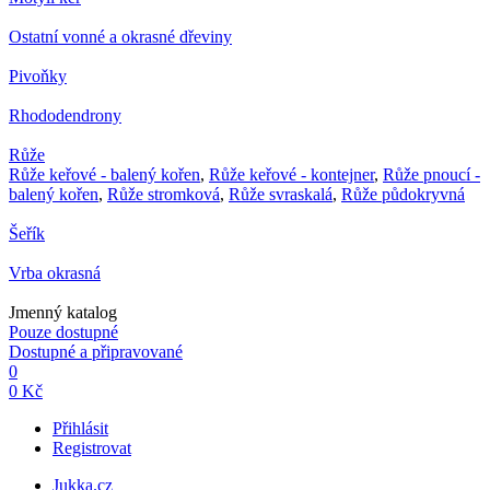
Ostatní vonné a okrasné dřeviny
Pivoňky
Rhododendrony
Růže
Růže keřové - balený kořen
,
Růže keřové - kontejner
,
Růže pnoucí -
balený kořen
,
Růže stromková
,
Růže svraskalá
,
Růže půdokryvná
Šeřík
Vrba okrasná
Jmenný katalog
Pouze dostupné
Dostupné a připravované
0
0 Kč
Přihlásit
Registrovat
Jukka.cz