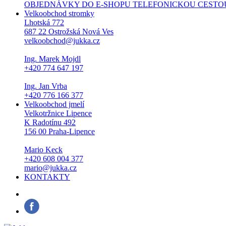
OBJEDNÁVKY DO E-SHOPU TELEFONICKOU CESTOU NEPŘI
Velkoobchod stromky
Lhotská 772
687 22 Ostrožská Nová Ves
velkoobchod@jukka.cz
Ing. Marek Mojdl
+420 774 647 197
Ing. Jan Vrba
+420 776 166 377
Velkoobchod jmelí
Velkotržnice Lipence
K Radotínu 492
156 00 Praha-Lipence
Mario Keck
+420 608 004 377
mario@jukka.cz
KONTAKTY