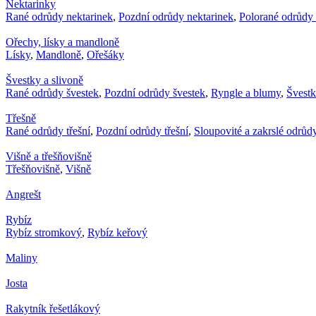
Nektarinky
Rané odrůdy nektarinek
,
Pozdní odrůdy nektarinek
,
Polorané odrůdy 
Ořechy, lísky a mandloně
Lísky
,
Mandloně
,
Ořešáky
Švestky a slivoně
Rané odrůdy švestek
,
Pozdní odrůdy švestek
,
Ryngle a blumy
,
Švest
Třešně
Rané odrůdy třešní
,
Pozdní odrůdy třešní
,
Sloupovité a zakrslé odrůdy
Višně a třešňovišně
Třešňovišně
,
Višně
Angrešt
Rybíz
Rybíz stromkový
,
Rybíz keřový
Maliny
Josta
Rakytník řešetlákový