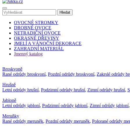
OVOCNÉ STROMKY
DROBNÉ OVOCE
NETRADIČNÍ OVOCE
OKRASNÉ DŘEVINY
JMELÍ A VÁNOČNÍ DEKORACE
ZAHRADNÍ MATERIÁL
Jmenný katalog
Broskvoně
Rané odrůdy broskvoní
,
Pozdní odrůdy broskvoní
,
Zakrslé odrůdy b
Hrušně
Letní odrůdy hrušní
,
Podzimní odrůdy hrušní
,
Zimní odrůdy hrušní
,
S
Jabloně
Letní odrůdy jabloní
,
Podzimní odrůdy jabloní
,
Zimní odrůdy jabloní
Meruňky
Rané odrůdy meruněk
,
Pozdní odrůdy meruněk
,
Polorané odrůdy me