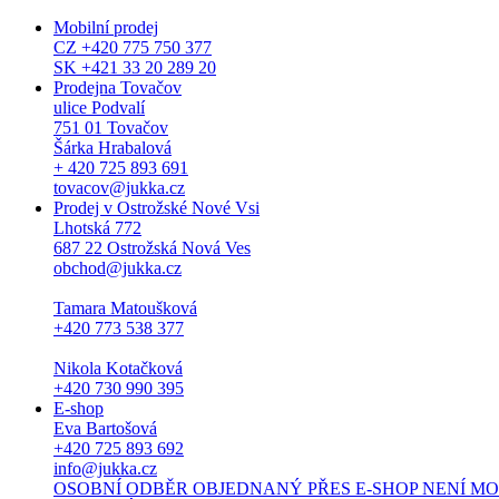
Mobilní prodej
CZ +420 775 750 377
SK +421 33 20 289 20
Prodejna Tovačov
ulice Podvalí
751 01 Tovačov
Šárka Hrabalová
+ 420 725 893 691
tovacov@jukka.cz
Prodej v Ostrožské Nové Vsi
Lhotská 772
687 22 Ostrožská Nová Ves
obchod@jukka.cz
Tamara Matoušková
+420 773 538 377
Nikola Kotačková
+420 730 990 395
E-shop
Eva Bartošová
+420 725 893 692
info@jukka.cz
OSOBNÍ ODBĚR OBJEDNANÝ PŘES E-SHOP NENÍ MOŽNÝ. Osob