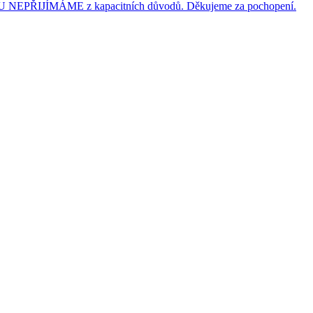
JÍMÁME z kapacitních důvodů. Děkujeme za pochopení.