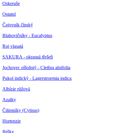
Oskeruše
Ostatní
Čajovník čínský
Blahovičníky - Eucalyptus
Ruj vlasatá
SAKURA - okrasná třešeň
Jochovec olšolistý - Clethra alnifolia
Pukol indický - Lagerstroemia indica
Albízie růžová
Azalky
Čilimníky (Cytisus)
Hortenzie
Ibišky