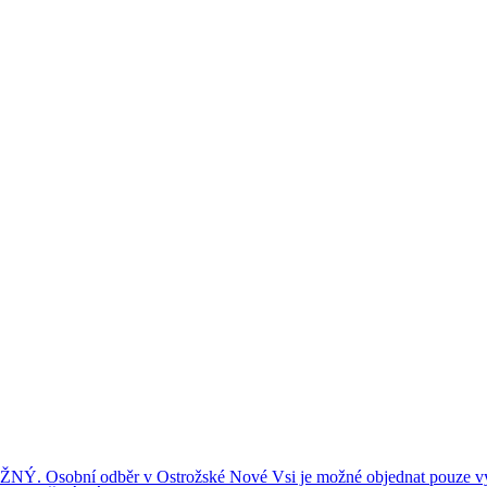
ní odběr v Ostrožské Nové Vsi je možné objednat pouze výše