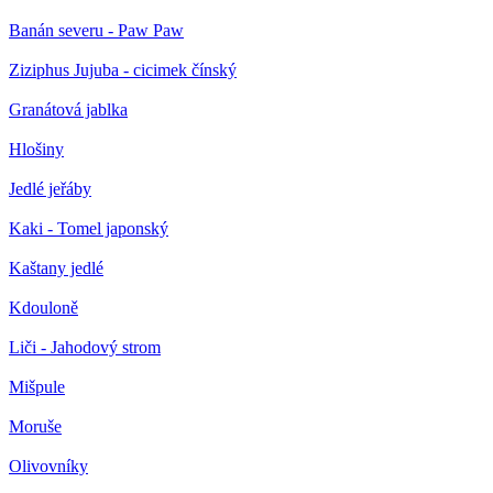
Banán severu - Paw Paw
Ziziphus Jujuba - cicimek čínský
Granátová jablka
Hlošiny
Jedlé jeřáby
Kaki - Tomel japonský
Kaštany jedlé
Kdouloně
Liči - Jahodový strom
Mišpule
Moruše
Olivovníky