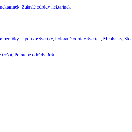
nektarinek
,
Zakrslé odrůdy nektarinek
komeruňky
,
Japonské švestky
,
Polorané odrůdy švestek
,
Mirabelky
,
Slou
 třešní
,
Polorané odrůdy třešní