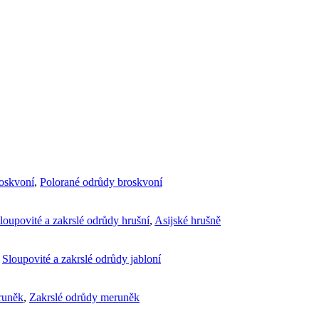
roskvoní
,
Polorané odrůdy broskvoní
loupovité a zakrslé odrůdy hrušní
,
Asijské hrušně
,
Sloupovité a zakrslé odrůdy jabloní
runěk
,
Zakrslé odrůdy meruněk