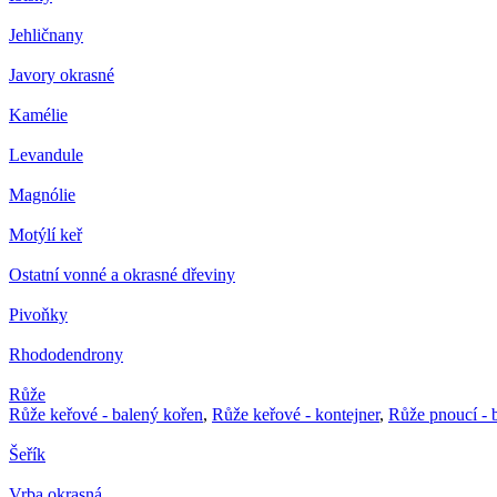
Jehličnany
Javory okrasné
Kamélie
Levandule
Magnólie
Motýlí keř
Ostatní vonné a okrasné dřeviny
Pivoňky
Rhododendrony
Růže
Růže keřové - balený kořen
,
Růže keřové - kontejner
,
Růže pnoucí - 
Šeřík
Vrba okrasná