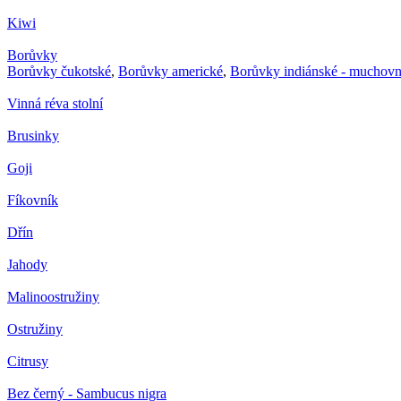
Kiwi
Borůvky
Borůvky čukotské
,
Borůvky americké
,
Borůvky indiánské - muchovn
Vinná réva stolní
Brusinky
Goji
Fíkovník
Dřín
Jahody
Malinoostružiny
Ostružiny
Citrusy
Bez černý - Sambucus nigra