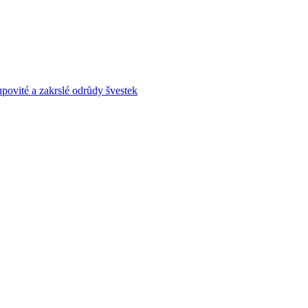
povité a zakrslé odrůdy švestek