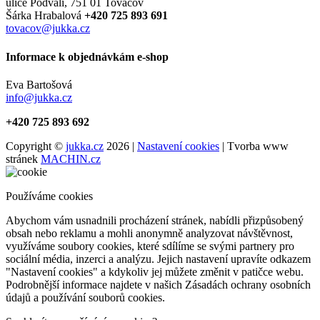
ulice Podvalí, 751 01 Tovačov
Šárka Hrabalová
+420 725 893 691
tovacov@jukka.cz
Informace k objednávkám e-shop
Eva Bartošová
info@jukka.cz
+420 725 893 692
Copyright ©
jukka.cz
2026 |
Nastavení cookies
| Tvorba www
stránek
MACHIN.cz
Používáme cookies
Abychom vám usnadnili procházení stránek, nabídli přizpůsobený
obsah nebo reklamu a mohli anonymně analyzovat návštěvnost,
využíváme soubory cookies, které sdílíme se svými partnery pro
sociální média, inzerci a analýzu. Jejich nastavení upravíte odkazem
"Nastavení cookies" a kdykoliv jej můžete změnit v patičce webu.
Podrobnější informace najdete v našich Zásadách ochrany osobních
údajů a používání souborů cookies.