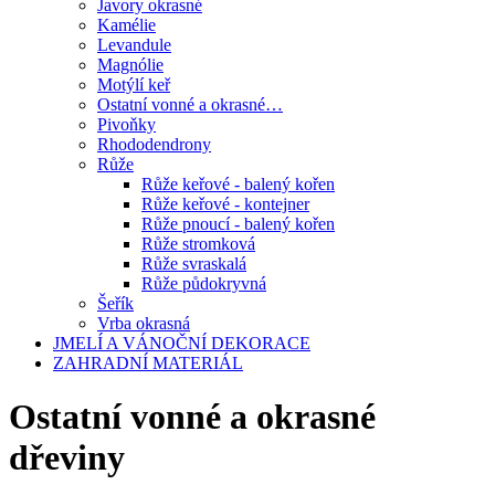
Javory okrasné
Kamélie
Levandule
Magnólie
Motýlí keř
Ostatní vonné a okrasné…
Pivoňky
Rhododendrony
Růže
Růže keřové - balený kořen
Růže keřové - kontejner
Růže pnoucí - balený kořen
Růže stromková
Růže svraskalá
Růže půdokryvná
Šeřík
Vrba okrasná
JMELÍ A VÁNOČNÍ DEKORACE
ZAHRADNÍ MATERIÁL
Ostatní vonné a okrasné
dřeviny