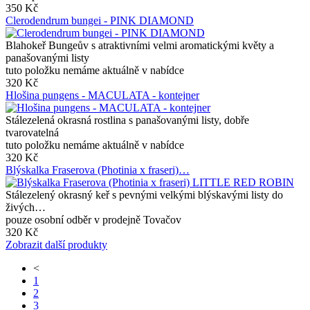
350 Kč
Clerodendrum bungei - PINK DIAMOND
Blahokeř Bungeův s atraktivními velmi aromatickými květy a
panašovanými listy
tuto položku nemáme aktuálně v nabídce
320 Kč
Hlošina pungens - MACULATA - kontejner
Stálezelená okrasná rostlina s panašovanými listy, dobře
tvarovatelná
tuto položku nemáme aktuálně v nabídce
320 Kč
Blýskalka Fraserova (Photinia x fraseri)…
Stálezelený okrasný keř s pevnými velkými blýskavými listy do
živých…
pouze osobní odběr v prodejně Tovačov
320 Kč
Zobrazit další produkty
<
1
2
3