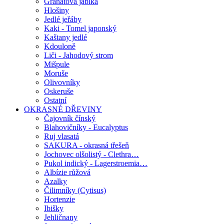
Granátová jablka
Hlošiny
Jedlé jeřáby
Kaki - Tomel japonský
Kaštany jedlé
Kdouloně
Liči - Jahodový strom
Mišpule
Moruše
Olivovníky
Oskeruše
Ostatní
OKRASNÉ DŘEVINY
Čajovník čínský
Blahovičníky - Eucalyptus
Ruj vlasatá
SAKURA - okrasná třešeň
Jochovec olšolistý - Clethra…
Pukol indický - Lagerstroemia…
Albízie růžová
Azalky
Čilimníky (Cytisus)
Hortenzie
Ibišky
Jehličnany