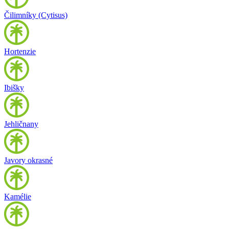
Čilimníky (Cytisus)
Hortenzie
Ibišky
Jehličnany
Javory okrasné
Kamélie