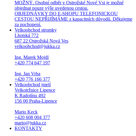
MOŽNÝ. Osobní odběr v Ostrožské Nové Vsi je možné
objednat pouze výše uvedenou cestou.
OBJEDNÁVKY DO E-SHOPU TELEFONICKOU
CESTOU NEPŘIJÍMÁME z kapacitních důvodů. Děkujeme
za pochopení.
Velkoobchod stromky
Lhotská 772
687 22 Ostrožská Nová Ves
velkoobchod@jukka.cz
Ing. Marek Mojdl
+420 774 647 197
Ing. Jan Vrba
+420 776 166 377
Velkoobchod jmelí
Velkotržnice Lipence
K Radotínu 492
156 00 Praha-Lipence
Mario Keck
+420 608 004 377
mario@jukka.cz
KONTAKTY