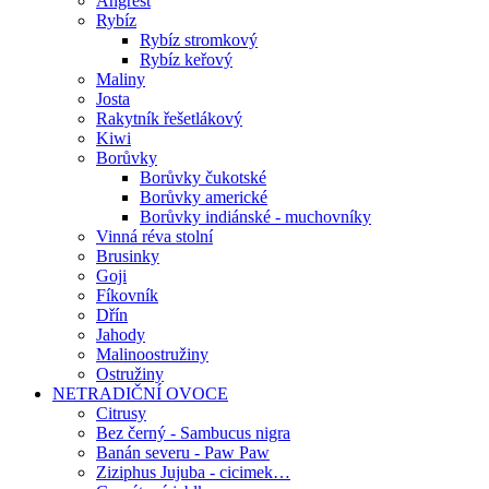
Angrešt
Rybíz
Rybíz stromkový
Rybíz keřový
Maliny
Josta
Rakytník řešetlákový
Kiwi
Borůvky
Borůvky čukotské
Borůvky americké
Borůvky indiánské - muchovníky
Vinná réva stolní
Brusinky
Goji
Fíkovník
Dřín
Jahody
Malinoostružiny
Ostružiny
NETRADIČNÍ OVOCE
Citrusy
Bez černý - Sambucus nigra
Banán severu - Paw Paw
Ziziphus Jujuba - cicimek…