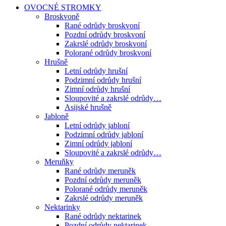
OVOCNÉ STROMKY
Broskvoně
Rané odrůdy broskvoní
Pozdní odrůdy broskvoní
Zakrslé odrůdy broskvoní
Polorané odrůdy broskvoní
Hrušně
Letní odrůdy hrušní
Podzimní odrůdy hrušní
Zimní odrůdy hrušní
Sloupovité a zakrslé odrůdy…
Asijské hrušně
Jabloně
Letní odrůdy jabloní
Podzimní odrůdy jabloní
Zimní odrůdy jabloní
Sloupovité a zakrslé odrůdy…
Meruňky
Rané odrůdy meruněk
Pozdní odrůdy meruněk
Polorané odrůdy meruněk
Zakrslé odrůdy meruněk
Nektarinky
Rané odrůdy nektarinek
Pozdní odrůdy nektarinek