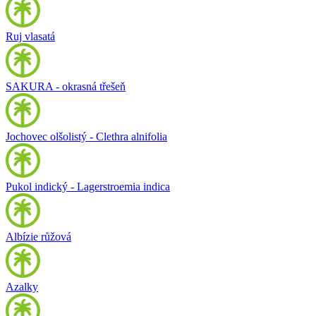
Ruj vlasatá
SAKURA - okrasná třešeň
Jochovec olšolistý - Clethra alnifolia
Pukol indický - Lagerstroemia indica
Albízie růžová
Azalky