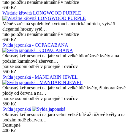
tuto položku nemáme aktuálně v nabídce
650 Kč
Wistárie křovitá LONGWOOD PURPLE
Méně vzrůstná spolehlivě kvetoucí americká odrůda, vytváří
elegantní hrozny sytě…
tuto položku nemáme aktuálně v nabídce
650 Kč
Svída japonská - COPACABANA
Okrasný keř nesoucí na jaře velmi velké bílorůžové květy a na
podzim karmínově zbarven…
pouze osobní odběr v prodejně Tovačov
550 Kč
Svída japonská - MANDARIN JEWEL
Okrasný keř nesoucí na jaře velmi velké bílé květy, žlutooranžové
plody od června a na…
pouze osobní odběr v prodejně Tovačov
550 Kč
Svída japonská
Okrasný keř nesoucí na jaro velmi velké bílé až růžové květy a na
podzim rudě zbarven…
Dostupné
400 Kč