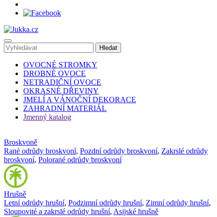
OVOCNÉ STROMKY
DROBNÉ OVOCE
NETRADIČNÍ OVOCE
OKRASNÉ DŘEVINY
JMELÍ A VÁNOČNÍ DEKORACE
ZAHRADNÍ MATERIÁL
Jmenný katalog
Broskvoně
Rané odrůdy broskvoní
,
Pozdní odrůdy broskvoní
,
Zakrslé odrůdy
broskvoní
,
Polorané odrůdy broskvoní
Hrušně
Letní odrůdy hrušní
,
Podzimní odrůdy hrušní
,
Zimní odrůdy hrušní
,
Sloupovité a zakrslé odrůdy hrušní
,
Asijské hrušně