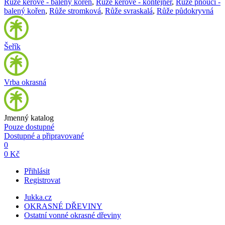
Růže keřové - balený kořen
,
Růže keřové - kontejner
,
Růže pnoucí -
balený kořen
,
Růže stromková
,
Růže svraskalá
,
Růže půdokryvná
Šeřík
Vrba okrasná
Jmenný katalog
Pouze dostupné
Dostupné a připravované
0
0 Kč
Přihlásit
Registrovat
Jukka.cz
OKRASNÉ DŘEVINY
Ostatní vonné okrasné dřeviny