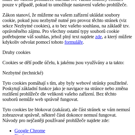
pouze v případě, pokud to umožňuje nastavení vašeho prohlížeče.
Zákon stanoví, že můžeme na vašem zařízení ukládat soubory
cookie, pokud jsou nezbytně nutné pro provoz těchto stránek (viz
sekce Nezbytné cookies), a to bez vašeho souhlasu, na základě tzv.
oprávněného zájmu. Pro všechny ostatní typy souborů cookie
potřebujeme váš souhlas, jehož plný text najdete
zde
, a který můžete
kdykoliv odvolat pomocí tohoto
formuláře
.
Druhy cookies
Cookies se dělí podle účelu, k jakému jsou využívány a ta takto:
Nezbytné (technické)
Tyto cookies pomáhají s tím, aby byly webové stránky použitelné.
Poskytují základní funkce jako je navigace na stránce nebo změna
rozlišení prohlížeče dle velikosti vašeho zařízení. Bez těchto
souborů nemůže web správně fungovat.
Tyto cookies lze blokovat (zakázat), ale část stránek se vám nemusí
zobrazovat správně, některé části dokonce nemusí fungovat.
Návody pro nejčastěji používané prohlížeče najdete zde:
Google Chrome