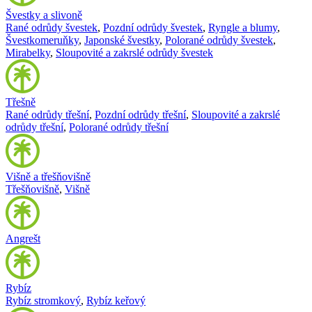
Švestky a slivoně
Rané odrůdy švestek
,
Pozdní odrůdy švestek
,
Ryngle a blumy
,
Švestkomeruňky
,
Japonské švestky
,
Polorané odrůdy švestek
,
Mirabelky
,
Sloupovité a zakrslé odrůdy švestek
Třešně
Rané odrůdy třešní
,
Pozdní odrůdy třešní
,
Sloupovité a zakrslé
odrůdy třešní
,
Polorané odrůdy třešní
Višně a třešňovišně
Třešňovišně
,
Višně
Angrešt
Rybíz
Rybíz stromkový
,
Rybíz keřový