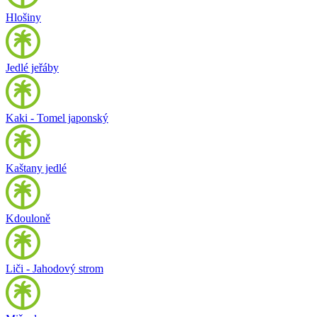
Hlošiny
Jedlé jeřáby
Kaki - Tomel japonský
Kaštany jedlé
Kdouloně
Liči - Jahodový strom