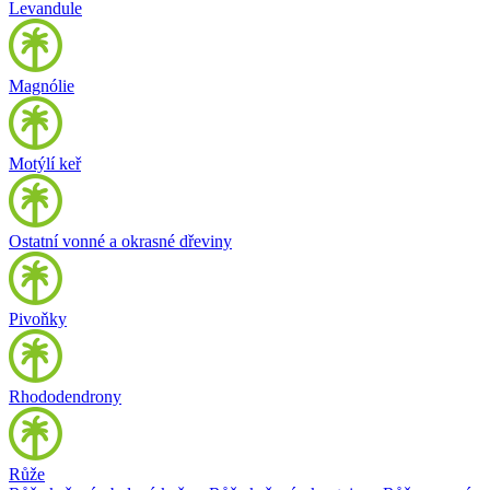
Levandule
Magnólie
Motýlí keř
Ostatní vonné a okrasné dřeviny
Pivoňky
Rhododendrony
Růže