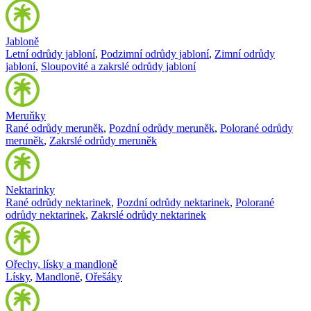
Jabloně
Letní odrůdy jabloní
,
Podzimní odrůdy jabloní
,
Zimní odrůdy
jabloní
,
Sloupovité a zakrslé odrůdy jabloní
Meruňky
Rané odrůdy meruněk
,
Pozdní odrůdy meruněk
,
Polorané odrůdy
meruněk
,
Zakrslé odrůdy meruněk
Nektarinky
Rané odrůdy nektarinek
,
Pozdní odrůdy nektarinek
,
Polorané
odrůdy nektarinek
,
Zakrslé odrůdy nektarinek
Ořechy, lísky a mandloně
Lísky
,
Mandloně
,
Ořešáky