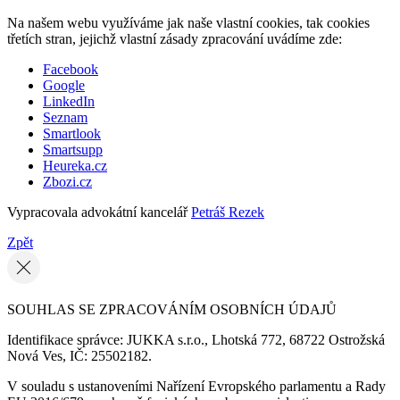
Na našem webu využíváme jak naše vlastní cookies, tak cookies
třetích stran, jejichž vlastní zásady zpracování uvádíme zde:
Facebook
Google
LinkedIn
Seznam
Smartlook
Smartsupp
Heureka.cz
Zbozi.cz
Vypracovala advokátní kancelář
Petráš Rezek
Zpět
SOUHLAS SE ZPRACOVÁNÍM OSOBNÍCH ÚDAJŮ
Identifikace správce: JUKKA s.r.o., Lhotská 772, 68722 Ostrožská
Nová Ves, IČ: 25502182.
V souladu s ustanoveními Nařízení Evropského parlamentu a Rady