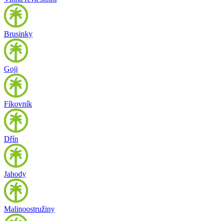
Brusinky
Goji
Fíkovník
Dřín
Jahody
Malinoostružiny