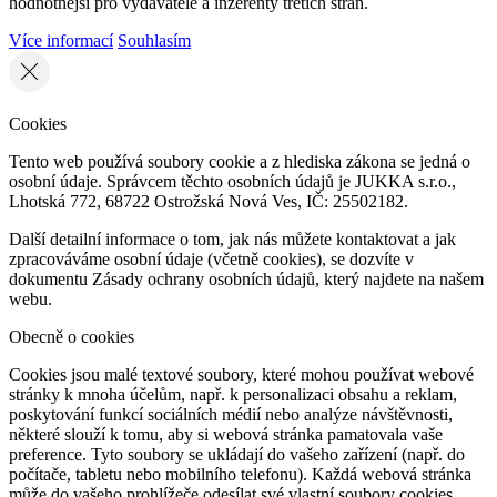
hodnotnější pro vydavatele a inzerenty třetích stran.
Více informací
Souhlasím
Cookies
Tento web používá soubory cookie a z hlediska zákona se jedná o
osobní údaje. Správcem těchto osobních údajů je JUKKA s.r.o.,
Lhotská 772, 68722 Ostrožská Nová Ves, IČ: 25502182.
Další detailní informace o tom, jak nás můžete kontaktovat a jak
zpracováváme osobní údaje (včetně cookies), se dozvíte v
dokumentu Zásady ochrany osobních údajů, který najdete na našem
webu.
Obecně o cookies
Cookies jsou malé textové soubory, které mohou používat webové
stránky k mnoha účelům, např. k personalizaci obsahu a reklam,
poskytování funkcí sociálních médií nebo analýze návštěvnosti,
některé slouží k tomu, aby si webová stránka pamatovala vaše
preference. Tyto soubory se ukládají do vašeho zařízení (např. do
počítače, tabletu nebo mobilního telefonu). Každá webová stránka
může do vašeho prohlížeče odesílat své vlastní soubory cookies