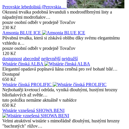
Perovskie lebedolistá (Perovskia…
Okrasná trvalka podobná levanduli s modrostříbrnými listy a
nápadnými modrofialov…
pouze osobní odběr v prodejně Tovačov
230 Kč
Amsonia BLUE ICE
Půvabná trvalka, která si získává oblibu díky svému elegantnímu
vzhledu a…
pouze osobní odběr v prodejně Tovačov
120 Kč
dostupnost
abecedně
nejlevnější
nejdražší
Wistárie čínská ALBA
Elegantní opadavá popínavá liána ceněná pro své bohaté bílé…
Dostupné
650 Kč
Wistárie čínská PROLIFIC
Nejbohatěji kvetoucí odrůda, vyniká dlouhými, hustými hrozny
bílofialových až světle…
tuto položku nemáme aktuálně v nabídce
650 Kč
Wistárie vznešená SHOWA BENI
Velmi atraktivní wistárie s mimořádně dlouhými, hustými hrozny
"bachratých" růžov…