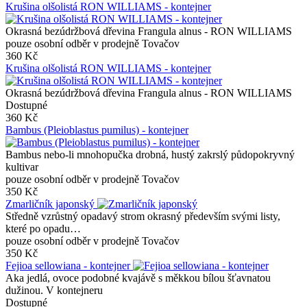
Krušina olšolistá RON WILLIAMS - kontejner
Okrasná bezúdržbová dřevina Frangula alnus - RON WILLIAMS
pouze osobní odběr v prodejně Tovačov
360 Kč
Krušina olšolistá RON WILLIAMS - kontejner
Okrasná bezúdržbová dřevina Frangula alnus - RON WILLIAMS
Dostupné
360 Kč
Bambus (Pleioblastus pumilus) - kontejner
Bambus nebo-li mnohopučka drobná, hustý zakrslý půdopokryvný
kultivar
pouze osobní odběr v prodejně Tovačov
350 Kč
Zmarličník japonský
Středně vzrůstný opadavý strom okrasný především svými listy,
které po opadu…
pouze osobní odběr v prodejně Tovačov
350 Kč
Fejioa sellowiana - kontejner
Aka jedlá, ovoce podobné kvajávě s měkkou bílou šťavnatou
dužinou. V kontejneru
Dostupné