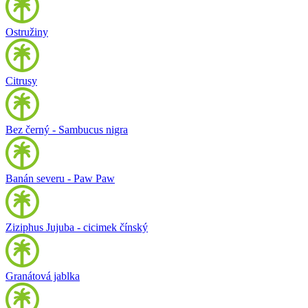
Ostružiny
Citrusy
Bez černý - Sambucus nigra
Banán severu - Paw Paw
Ziziphus Jujuba - cicimek čínský
Granátová jablka