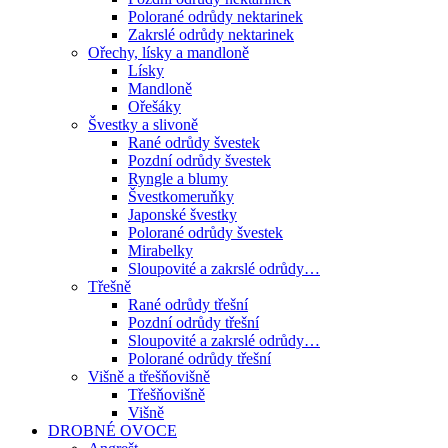
Polorané odrůdy nektarinek
Zakrslé odrůdy nektarinek
Ořechy, lísky a mandloně
Lísky
Mandloně
Ořešáky
Švestky a slivoně
Rané odrůdy švestek
Pozdní odrůdy švestek
Ryngle a blumy
Švestkomeruňky
Japonské švestky
Polorané odrůdy švestek
Mirabelky
Sloupovité a zakrslé odrůdy…
Třešně
Rané odrůdy třešní
Pozdní odrůdy třešní
Sloupovité a zakrslé odrůdy…
Polorané odrůdy třešní
Višně a třešňovišně
Třešňovišně
Višně
DROBNÉ OVOCE