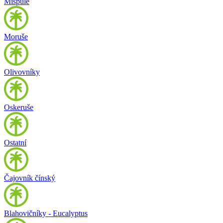
Mišpule
Moruše
Olivovníky
Oskeruše
Ostatní
Čajovník čínský
Blahovičníky - Eucalyptus