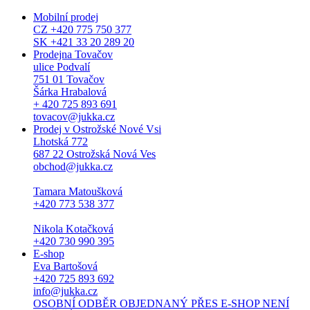
Mobilní prodej
CZ +420 775 750 377
SK +421 33 20 289 20
Prodejna Tovačov
ulice Podvalí
751 01 Tovačov
Šárka Hrabalová
+ 420 725 893 691
tovacov@jukka.cz
Prodej v Ostrožské Nové Vsi
Lhotská 772
687 22 Ostrožská Nová Ves
obchod@jukka.cz
Tamara Matoušková
+420 773 538 377
Nikola Kotačková
+420 730 990 395
E-shop
Eva Bartošová
+420 725 893 692
info@jukka.cz
OSOBNÍ ODBĚR OBJEDNANÝ PŘES E-SHOP NENÍ