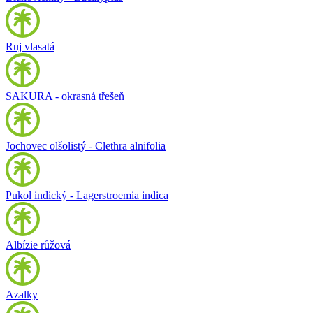
Ruj vlasatá
SAKURA - okrasná třešeň
Jochovec olšolistý - Clethra alnifolia
Pukol indický - Lagerstroemia indica
Albízie růžová
Azalky