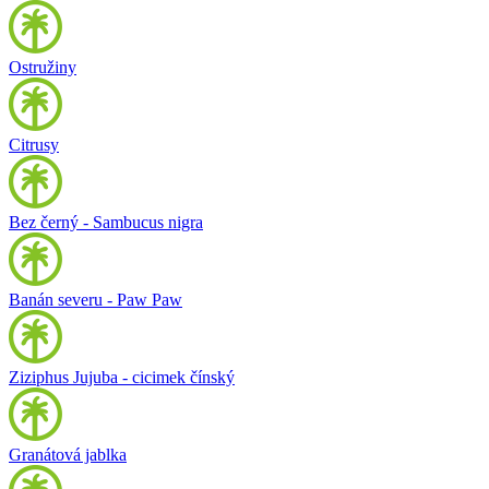
Ostružiny
Citrusy
Bez černý - Sambucus nigra
Banán severu - Paw Paw
Ziziphus Jujuba - cicimek čínský
Granátová jablka