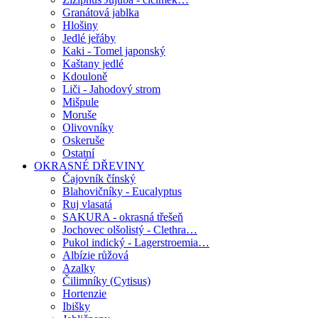
Granátová jablka
Hlošiny
Jedlé jeřáby
Kaki - Tomel japonský
Kaštany jedlé
Kdouloně
Liči - Jahodový strom
Mišpule
Moruše
Olivovníky
Oskeruše
Ostatní
OKRASNÉ DŘEVINY
Čajovník čínský
Blahovičníky - Eucalyptus
Ruj vlasatá
SAKURA - okrasná třešeň
Jochovec olšolistý - Clethra…
Pukol indický - Lagerstroemia…
Albízie růžová
Azalky
Čilimníky (Cytisus)
Hortenzie
Ibišky