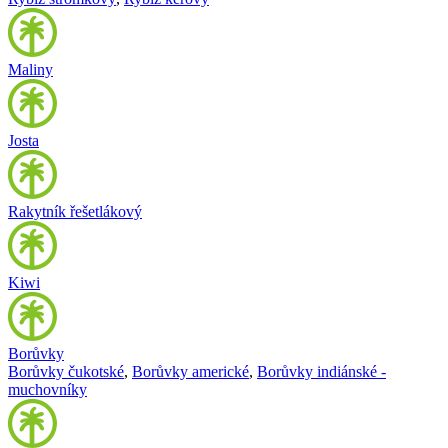
Maliny
Josta
Rakytník řešetlákový
Kiwi
Borůvky
Borůvky čukotské
,
Borůvky americké
,
Borůvky indiánské -
muchovníky