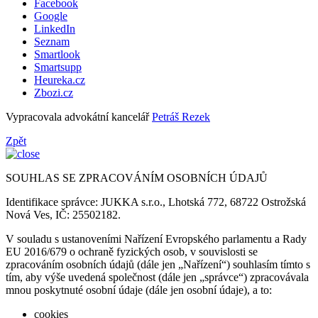
Facebook
Google
LinkedIn
Seznam
Smartlook
Smartsupp
Heureka.cz
Zbozi.cz
Vypracovala advokátní kancelář
Petráš Rezek
Zpět
SOUHLAS SE ZPRACOVÁNÍM OSOBNÍCH ÚDAJŮ
Identifikace správce: JUKKA s.r.o., Lhotská 772, 68722 Ostrožská
Nová Ves, IČ: 25502182.
V souladu s ustanoveními Nařízení Evropského parlamentu a Rady
EU 2016/679 o ochraně fyzických osob, v souvislosti se
zpracováním osobních údajů (dále jen „Nařízení“) souhlasím tímto s
tím, aby výše uvedená společnost (dále jen „správce“) zpracovávala
mnou poskytnuté osobní údaje (dále jen osobní údaje), a to:
cookies