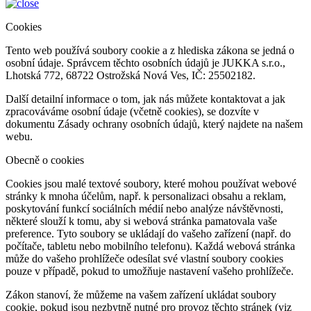
Cookies
Tento web používá soubory cookie a z hlediska zákona se jedná o
osobní údaje. Správcem těchto osobních údajů je JUKKA s.r.o.,
Lhotská 772, 68722 Ostrožská Nová Ves, IČ: 25502182.
Další detailní informace o tom, jak nás můžete kontaktovat a jak
zpracováváme osobní údaje (včetně cookies), se dozvíte v
dokumentu Zásady ochrany osobních údajů, který najdete na našem
webu.
Obecně o cookies
Cookies jsou malé textové soubory, které mohou používat webové
stránky k mnoha účelům, např. k personalizaci obsahu a reklam,
poskytování funkcí sociálních médií nebo analýze návštěvnosti,
některé slouží k tomu, aby si webová stránka pamatovala vaše
preference. Tyto soubory se ukládají do vašeho zařízení (např. do
počítače, tabletu nebo mobilního telefonu). Každá webová stránka
může do vašeho prohlížeče odesílat své vlastní soubory cookies
pouze v případě, pokud to umožňuje nastavení vašeho prohlížeče.
Zákon stanoví, že můžeme na vašem zařízení ukládat soubory
cookie, pokud jsou nezbytně nutné pro provoz těchto stránek (viz