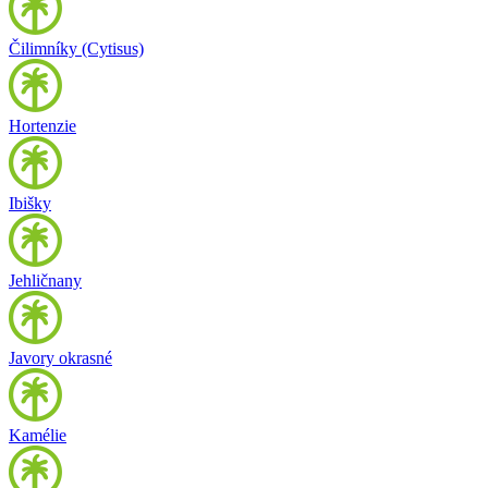
Čilimníky (Cytisus)
Hortenzie
Ibišky
Jehličnany
Javory okrasné
Kamélie