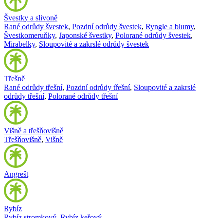
Švestky a slivoně
Rané odrůdy švestek
,
Pozdní odrůdy švestek
,
Ryngle a blumy
,
Švestkomeruňky
,
Japonské švestky
,
Polorané odrůdy švestek
,
Mirabelky
,
Sloupovité a zakrslé odrůdy švestek
Třešně
Rané odrůdy třešní
,
Pozdní odrůdy třešní
,
Sloupovité a zakrslé
odrůdy třešní
,
Polorané odrůdy třešní
Višně a třešňovišně
Třešňovišně
,
Višně
Angrešt
Rybíz
Rybíz stromkový
,
Rybíz keřový