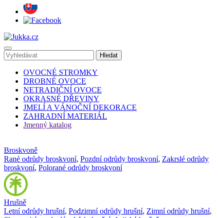
OVOCNÉ STROMKY
DROBNÉ OVOCE
NETRADIČNÍ OVOCE
OKRASNÉ DŘEVINY
JMELÍ A VÁNOČNÍ DEKORACE
ZAHRADNÍ MATERIÁL
Jmenný katalog
Broskvoně
Rané odrůdy broskvoní
,
Pozdní odrůdy broskvoní
,
Zakrslé odrůdy
broskvoní
,
Polorané odrůdy broskvoní
Hrušně
Letní odrůdy hrušní
,
Podzimní odrůdy hrušní
,
Zimní odrůdy hrušní
,