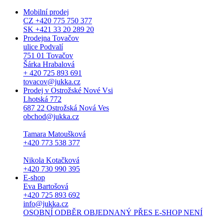
Mobilní prodej
CZ +420 775 750 377
SK +421 33 20 289 20
Prodejna Tovačov
ulice Podvalí
751 01 Tovačov
Šárka Hrabalová
+ 420 725 893 691
tovacov@jukka.cz
Prodej v Ostrožské Nové Vsi
Lhotská 772
687 22 Ostrožská Nová Ves
obchod@jukka.cz
Tamara Matoušková
+420 773 538 377
Nikola Kotačková
+420 730 990 395
E-shop
Eva Bartošová
+420 725 893 692
info@jukka.cz
OSOBNÍ ODBĚR OBJEDNANÝ PŘES E-SHOP NENÍ