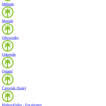
Mišpule
Moruše
Olivovníky
Oskeruše
Ostatní
Čajovník čínský
Blahovičníky - Eucalyptus