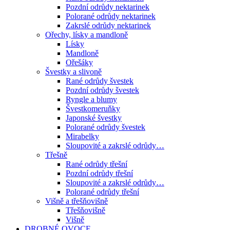
Pozdní odrůdy nektarinek
Polorané odrůdy nektarinek
Zakrslé odrůdy nektarinek
Ořechy, lísky a mandloně
Lísky
Mandloně
Ořešáky
Švestky a slivoně
Rané odrůdy švestek
Pozdní odrůdy švestek
Ryngle a blumy
Švestkomeruňky
Japonské švestky
Polorané odrůdy švestek
Mirabelky
Sloupovité a zakrslé odrůdy…
Třešně
Rané odrůdy třešní
Pozdní odrůdy třešní
Sloupovité a zakrslé odrůdy…
Polorané odrůdy třešní
Višně a třešňovišně
Třešňovišně
Višně
DROBNÉ OVOCE