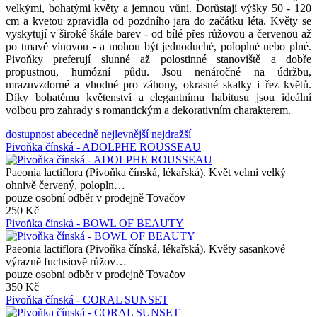
velkými, bohatými květy a jemnou vůní. Dorůstají výšky 50 - 120
cm a kvetou zpravidla od pozdního jara do začátku léta. Květy se
vyskytují v široké škále barev - od bílé přes růžovou a červenou až
po tmavě vínovou - a mohou být jednoduché, poloplné nebo plné.
Pivoňky preferují slunné až polostinné stanoviště a dobře
propustnou, humózní půdu. Jsou nenáročné na údržbu,
mrazuvzdorné a vhodné pro záhony, okrasné skalky i řez květů.
Díky bohatému květenství a elegantnímu habitusu jsou ideální
volbou pro zahrady s romantickým a dekorativním charakterem.
dostupnost
abecedně
nejlevnější
nejdražší
Pivoňka čínská - ADOLPHE ROUSSEAU
Paeonia lactiflora (Pivoňka čínská, lékařská). Květ velmi velký
ohnivě červený, polopln…
pouze osobní odběr v prodejně Tovačov
250 Kč
Pivoňka čínská - BOWL OF BEAUTY
Paeonia lactiflora (Pivoňka čínská, lékařská). Květy sasankové
výrazně fuchsiově růžov…
pouze osobní odběr v prodejně Tovačov
350 Kč
Pivoňka čínská - CORAL SUNSET