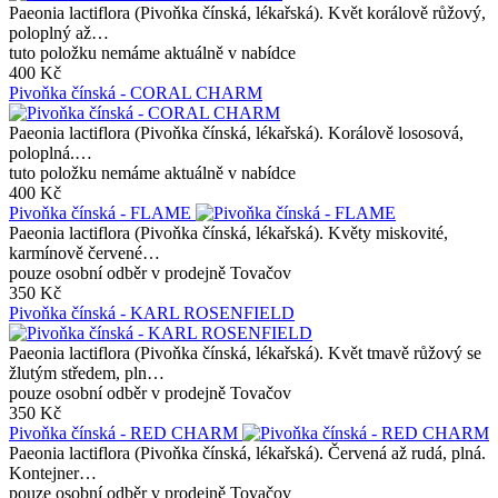
Paeonia lactiflora (Pivoňka čínská, lékařská). Květ korálově růžový,
poloplný až…
tuto položku nemáme aktuálně v nabídce
400 Kč
Pivoňka čínská - CORAL CHARM
Paeonia lactiflora (Pivoňka čínská, lékařská). Korálově lososová,
poloplná.…
tuto položku nemáme aktuálně v nabídce
400 Kč
Pivoňka čínská - FLAME
Paeonia lactiflora (Pivoňka čínská, lékařská). Květy miskovité,
karmínově červené…
pouze osobní odběr v prodejně Tovačov
350 Kč
Pivoňka čínská - KARL ROSENFIELD
Paeonia lactiflora (Pivoňka čínská, lékařská). Květ tmavě růžový se
žlutým středem, pln…
pouze osobní odběr v prodejně Tovačov
350 Kč
Pivoňka čínská - RED CHARM
Paeonia lactiflora (Pivoňka čínská, lékařská). Červená až rudá, plná.
Kontejner…
pouze osobní odběr v prodejně Tovačov