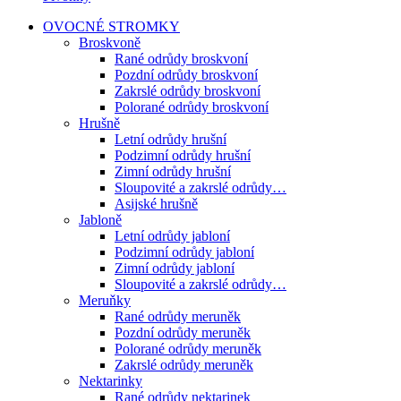
OVOCNÉ STROMKY
Broskvoně
Rané odrůdy broskvoní
Pozdní odrůdy broskvoní
Zakrslé odrůdy broskvoní
Polorané odrůdy broskvoní
Hrušně
Letní odrůdy hrušní
Podzimní odrůdy hrušní
Zimní odrůdy hrušní
Sloupovité a zakrslé odrůdy…
Asijské hrušně
Jabloně
Letní odrůdy jabloní
Podzimní odrůdy jabloní
Zimní odrůdy jabloní
Sloupovité a zakrslé odrůdy…
Meruňky
Rané odrůdy meruněk
Pozdní odrůdy meruněk
Polorané odrůdy meruněk
Zakrslé odrůdy meruněk
Nektarinky
Rané odrůdy nektarinek