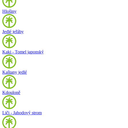
Hlošiny
Jedlé jeřáby
Kaki - Tomel japonský
Kaštany jedlé
Kdouloně
Liči - Jahodový strom