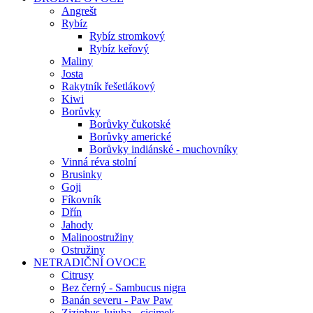
Angrešt
Rybíz
Rybíz stromkový
Rybíz keřový
Maliny
Josta
Rakytník řešetlákový
Kiwi
Borůvky
Borůvky čukotské
Borůvky americké
Borůvky indiánské - muchovníky
Vinná réva stolní
Brusinky
Goji
Fíkovník
Dřín
Jahody
Malinoostružiny
Ostružiny
NETRADIČNÍ OVOCE
Citrusy
Bez černý - Sambucus nigra
Banán severu - Paw Paw
Ziziphus Jujuba - cicimek…