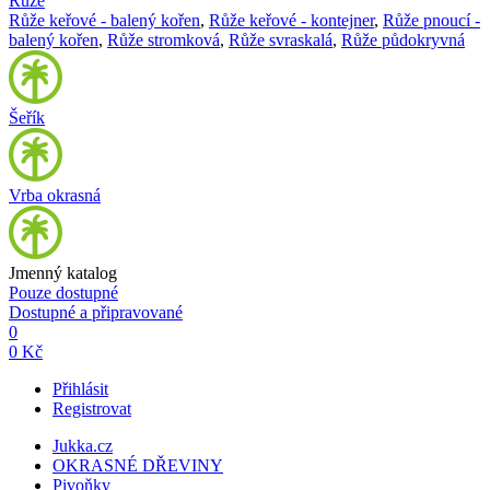
Růže
Růže keřové - balený kořen
,
Růže keřové - kontejner
,
Růže pnoucí -
balený kořen
,
Růže stromková
,
Růže svraskalá
,
Růže půdokryvná
Šeřík
Vrba okrasná
Jmenný katalog
Pouze dostupné
Dostupné a připravované
0
0 Kč
Přihlásit
Registrovat
Jukka.cz
OKRASNÉ DŘEVINY
Pivoňky