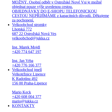
MOŽNÝ. Osobní odběr v Ostrožské Nové Vsi je možné
objednat pouze výše uvedenou cestou.
OBJEDNÁVKY DO E-SHOPU TELEFONICKOU
CESTOU NEPŘIJÍMÁME z kapacitních důvodů. Děkujeme
za pochopení.
Velkoobchod stromky
Lhotská 772
687 22 Ostrožská Nová Ves
velkoobchod@jukka.cz
Ing. Marek Mojdl
+420 774 647 197
Ing. Jan Vrba
+420 776 166 377
Velkoobchod jmelí
Velkotržnice Lipence
K Radotínu 492
156 00 Praha-Lipence
Mario Keck
+420 608 004 377
mario@jukka.cz
KONTAKTY