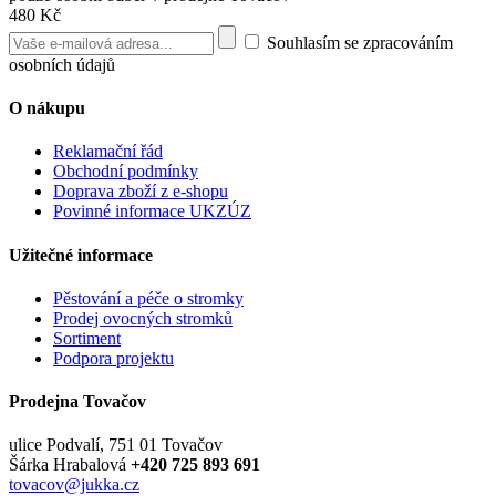
480 Kč
Souhlasím se zpracováním
osobních údajů
O nákupu
Reklamační řád
Obchodní podmínky
Doprava zboží z e-shopu
Povinné informace UKZÚZ
Užitečné informace
Pěstování a péče o stromky
Prodej ovocných stromků
Sortiment
Podpora projektu
Prodejna Tovačov
ulice Podvalí, 751 01 Tovačov
Šárka Hrabalová
+420 725 893 691
tovacov@jukka.cz