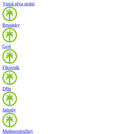
Vinná réva stolní
Brusinky
Goji
Fíkovník
Dřín
Jahody
Malinoostružiny