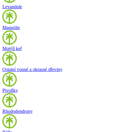
Levandule
Magnólie
Motýlí keř
Ostatní vonné a okrasné dřeviny
Pivoňky
Rhododendrony