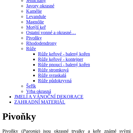
Jehličnany
Javory okrasné
Kamélie
Levandule
Magnólie
Motýlí keř
Ostatní vonné a okrasné…
Pivoňky
Rhododendrony
Růže
Růže keřové - balený kořen
Růže keřové - kontejner
Růže pnoucí - balený kořen
Růže stromková
Růže svraskalá
Růže půdokryvná
Šeřík
Vrba okrasná
JMELÍ A VÁNOČNÍ DEKORACE
ZAHRADNÍ MATERIÁL
Pivoňky
Pivoňky (
Paeonia
) jsou okrasné trvalky a keře známé svými