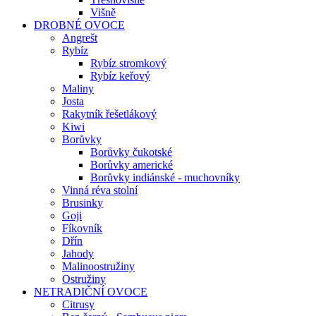
Višně
DROBNÉ OVOCE
Angrešt
Rybíz
Rybíz stromkový
Rybíz keřový
Maliny
Josta
Rakytník řešetlákový
Kiwi
Borůvky
Borůvky čukotské
Borůvky americké
Borůvky indiánské - muchovníky
Vinná réva stolní
Brusinky
Goji
Fíkovník
Dřín
Jahody
Malinoostružiny
Ostružiny
NETRADIČNÍ OVOCE
Citrusy