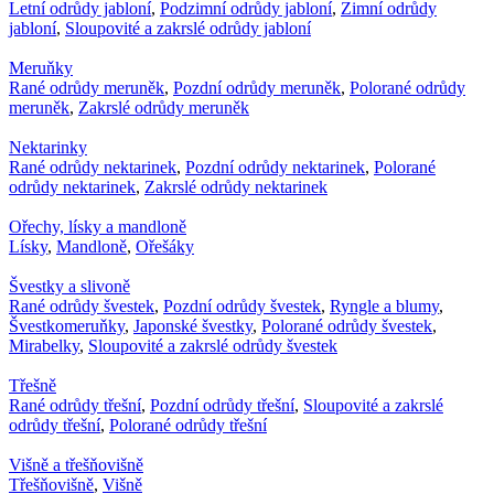
Letní odrůdy jabloní
,
Podzimní odrůdy jabloní
,
Zimní odrůdy
jabloní
,
Sloupovité a zakrslé odrůdy jabloní
Meruňky
Rané odrůdy meruněk
,
Pozdní odrůdy meruněk
,
Polorané odrůdy
meruněk
,
Zakrslé odrůdy meruněk
Nektarinky
Rané odrůdy nektarinek
,
Pozdní odrůdy nektarinek
,
Polorané
odrůdy nektarinek
,
Zakrslé odrůdy nektarinek
Ořechy, lísky a mandloně
Lísky
,
Mandloně
,
Ořešáky
Švestky a slivoně
Rané odrůdy švestek
,
Pozdní odrůdy švestek
,
Ryngle a blumy
,
Švestkomeruňky
,
Japonské švestky
,
Polorané odrůdy švestek
,
Mirabelky
,
Sloupovité a zakrslé odrůdy švestek
Třešně
Rané odrůdy třešní
,
Pozdní odrůdy třešní
,
Sloupovité a zakrslé
odrůdy třešní
,
Polorané odrůdy třešní
Višně a třešňovišně
Třešňovišně
,
Višně