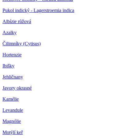
Pukol indický - Lagerstroemia indica
Albízie růžová
Azalky
Čilimníky (Cytisus)
Hortenzie
Ibišky
Jehličnany
Javory okrasné
Kamélie
Levandule
Magnólie
Motýlí keř