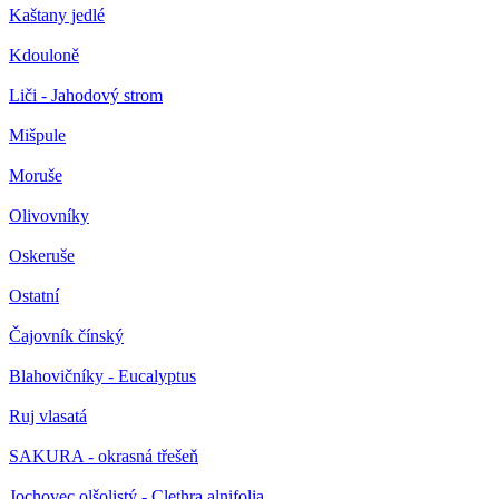
Kaštany jedlé
Kdouloně
Liči - Jahodový strom
Mišpule
Moruše
Olivovníky
Oskeruše
Ostatní
Čajovník čínský
Blahovičníky - Eucalyptus
Ruj vlasatá
SAKURA - okrasná třešeň
Jochovec olšolistý - Clethra alnifolia