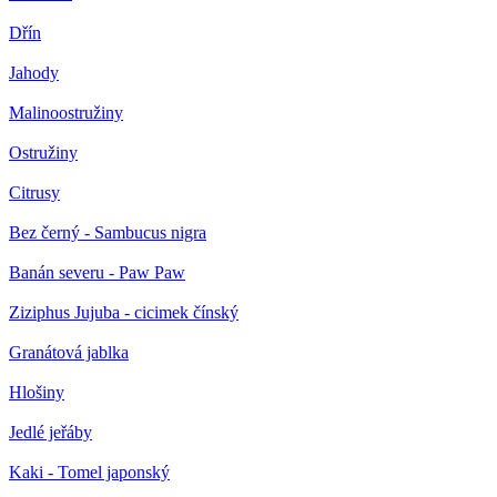
Dřín
Jahody
Malinoostružiny
Ostružiny
Citrusy
Bez černý - Sambucus nigra
Banán severu - Paw Paw
Ziziphus Jujuba - cicimek čínský
Granátová jablka
Hlošiny
Jedlé jeřáby
Kaki - Tomel japonský