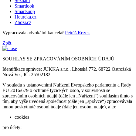
Seznam
Smartlook
Smartsupp
Heureka.cz
Zbozi.cz
Vypracovala advokátní kancelář
Petráš Rezek
Zpět
SOUHLAS SE ZPRACOVÁNÍM OSOBNÍCH ÚDAJŮ
Identifikace správce: JUKKA s.r.o., Lhotská 772, 68722 Ostrožská
Nová Ves, IČ: 25502182.
V souladu s ustanoveními Nařízení Evropského parlamentu a Rady
EU 2016/679 o ochraně fyzických osob, v souvislosti se
zpracováním osobních údajů (dále jen „Nařízení“) souhlasím tímto s
tím, aby výše uvedená společnost (dále jen „správce“) zpracovávala
mnou poskytnuté osobní údaje (dále jen osobní údaje), a to:
cookies
pro účely: