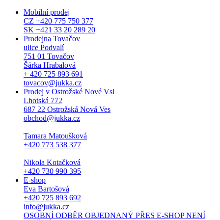
Mobilní prodej
CZ +420 775 750 377
SK +421 33 20 289 20
Prodejna Tovačov
ulice Podvalí
751 01 Tovačov
Šárka Hrabalová
+ 420 725 893 691
tovacov@jukka.cz
Prodej v Ostrožské Nové Vsi
Lhotská 772
687 22 Ostrožská Nová Ves
obchod@jukka.cz
Tamara Matoušková
+420 773 538 377
Nikola Kotačková
+420 730 990 395
E-shop
Eva Bartošová
+420 725 893 692
info@jukka.cz
OSOBNÍ ODBĚR OBJEDNANÝ PŘES E-SHOP NENÍ