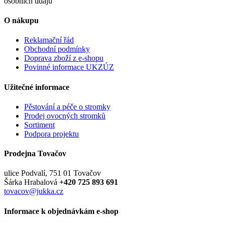
osobních údajů
O nákupu
Reklamační řád
Obchodní podmínky
Doprava zboží z e-shopu
Povinné informace UKZÚZ
Užitečné informace
Pěstování a péče o stromky
Prodej ovocných stromků
Sortiment
Podpora projektu
Prodejna Tovačov
ulice Podvalí, 751 01 Tovačov
Šárka Hrabalová
+420 725 893 691
tovacov@jukka.cz
Informace k objednávkám e-shop