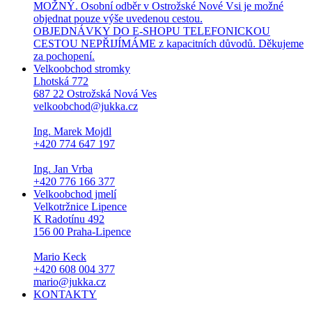
MOŽNÝ. Osobní odběr v Ostrožské Nové Vsi je možné
objednat pouze výše uvedenou cestou.
OBJEDNÁVKY DO E-SHOPU TELEFONICKOU
CESTOU NEPŘIJÍMÁME z kapacitních důvodů. Děkujeme
za pochopení.
Velkoobchod stromky
Lhotská 772
687 22 Ostrožská Nová Ves
velkoobchod@jukka.cz
Ing. Marek Mojdl
+420 774 647 197
Ing. Jan Vrba
+420 776 166 377
Velkoobchod jmelí
Velkotržnice Lipence
K Radotínu 492
156 00 Praha-Lipence
Mario Keck
+420 608 004 377
mario@jukka.cz
KONTAKTY