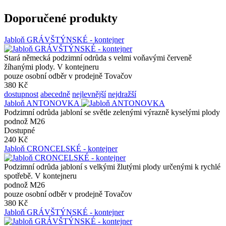
Doporučené produkty
Jabloň GRÁVŠTÝNSKÉ - kontejner
Stará německá podzimní odrůda s velmi voňavými červeně
žíhanými plody. V kontejneru
pouze osobní odběr v prodejně Tovačov
380 Kč
dostupnost
abecedně
nejlevnější
nejdražší
Jabloň ANTONOVKA
Podzimní odrůda jabloní se světle zelenými výrazně kyselými plody
podnož M26
Dostupné
240 Kč
Jabloň CRONCELSKÉ - kontejner
Podzimní odrůda jabloní s velkými žlutými plody určenými k rychlé
spotřebě. V kontejneru
podnož M26
pouze osobní odběr v prodejně Tovačov
380 Kč
Jabloň GRÁVŠTÝNSKÉ - kontejner