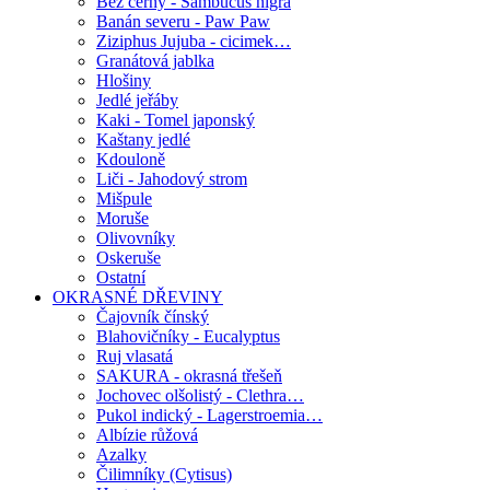
Bez černý - Sambucus nigra
Banán severu - Paw Paw
Ziziphus Jujuba - cicimek…
Granátová jablka
Hlošiny
Jedlé jeřáby
Kaki - Tomel japonský
Kaštany jedlé
Kdouloně
Liči - Jahodový strom
Mišpule
Moruše
Olivovníky
Oskeruše
Ostatní
OKRASNÉ DŘEVINY
Čajovník čínský
Blahovičníky - Eucalyptus
Ruj vlasatá
SAKURA - okrasná třešeň
Jochovec olšolistý - Clethra…
Pukol indický - Lagerstroemia…
Albízie růžová
Azalky
Čilimníky (Cytisus)