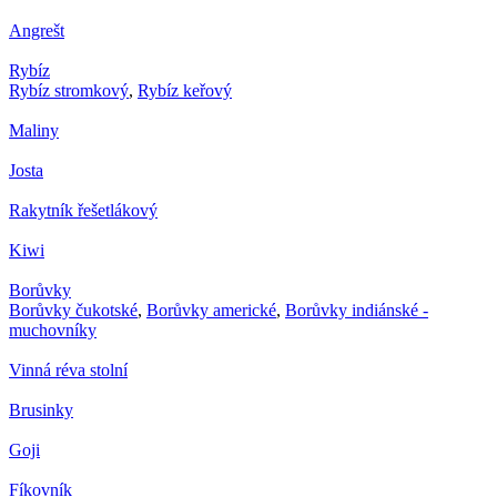
Angrešt
Rybíz
Rybíz stromkový
,
Rybíz keřový
Maliny
Josta
Rakytník řešetlákový
Kiwi
Borůvky
Borůvky čukotské
,
Borůvky americké
,
Borůvky indiánské -
muchovníky
Vinná réva stolní
Brusinky
Goji
Fíkovník