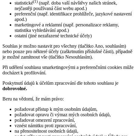
(1)
statistické
(např. doba vaší návštěvy našich stránek,
nejčastěji používaná část webu apod.)
preferenční (např. identifikace prohlížeče, jazykové nastavení
apod.)
marketingové a reklamní (např. personalizace reklamy,
statistika vyhledávání apod.)
ostatní (jiné nezařazené technické účely)
Souhlas je možno nastavit pro všechny (tlačítko Ano, souhlasím)
nebo pouze pro některé účely (zaškrtnutím příslušné části), případně
je možné zamítnout vše (tlačítko Nesouhlasím).
Při udělení souhlasu smarketingovými a preferenčními cookies může
docházet k profilování.
Poskytnutí údajů k účelům zpracování dle tohoto souhlasu je
dobrovolné.
Beru na vědomí, že mám právo:
požadovat přístup k mým osobním údajům,
požadovat opravu či výmaz mých osobních údajů,
požadovat omezení zpracování,
vznést námitku proti zpracování,
na přenositelnost osobních údajů,