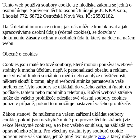
Tento web používá soubory cookie a z hlediska zákona se jedná o
osobní údaje. Správcem těchto osobních údajů je JUKKA s.r.o.,
Lhotská 772, 68722 Ostrožská Nová Ves, IČ: 25502182.
Další detailní informace o tom, jak nás můžete kontaktovat a jak
zpracováváme osobní údaje (včetně cookies), se dozvíte v
dokumentu Zásady ochrany osobních údajů, který najdete na našem
webu.
Obecně o cookies
Cookies jsou malé textové soubory, které mohou používat webové
stránky k mnoha účelům, např. k personalizaci obsahu a reklam,
poskytování funkcí sociálních médií nebo analýze návštěvnosti,
některé slouží k tomu, aby si webová stránka pamatovala vaše
preference. Tyto soubory se ukládají do vašeho zařízení (např. do
počítače, tabletu nebo mobilního telefonu). Každá webová stránka
může do vašeho prohlížeče odesílat své vlastní soubory cookies
pouze v případě, pokud to umožňuje nastavení vašeho prohlížeče.
Zákon stanoví, že můžeme na vašem zařízení ukládat soubory
cookie, pokud jsou nezbytně nutné pro provoz těchto stránek (viz
sekce Nezbytné cookies), a to bez vašeho souhlasu, na základě tzv.
oprávněného zájmu. Pro všechny ostatní typy souborů cookie
potřebujeme váš souhlas, jehož plný text najdete
zde
, a který můžete