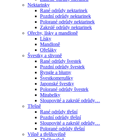
Nektarinky
Rané odrůdy nektarinek
Pozdní odrůdy nektarinek
Polorané odrůdy nektarinek
Zakrslé odrůdy nektarinek
Ořechy, lísky a mandloně
Lísky
Mandloně
Ořešáky
Švestky a slivoně
Rané odrůdy švestek
Pozdní odrůdy švestek
Ryngle a blumy
Švestkomeruňky
Japonské švestky
Polorané odrůdy švestek
Mirabelky
Sloupovité a zakrslé odrůdy…
Třešně
Rané odrůdy třešní
Pozdní odrůdy třešní
Sloupovité a zakrslé odrůdy…
Polorané odrůdy třešní
Višně a třešňovišně
Třešňovišně