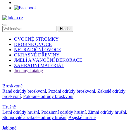
OVOCNÉ STROMKY
DROBNÉ OVOCE
NETRADIČNÍ OVOCE
OKRASNÉ DŘEVINY
JMELÍ A VÁNOČNÍ DEKORACE
ZAHRADNÍ MATERIÁL
Jmenný katalog
Broskvoně
Rané odrůdy broskvoní
,
Pozdní odrůdy broskvoní
,
Zakrslé odrůdy
broskvoní
,
Polorané odrůdy broskvoní
Hrušně
Letní odrůdy hrušní
,
Podzimní odrůdy hrušní
,
Zimní odrůdy hrušní
,
Sloupovité a zakrslé odrůdy hrušní
,
Asijské hrušně
Jabloně