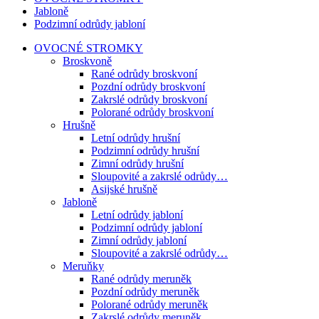
Jabloně
Podzimní odrůdy jabloní
OVOCNÉ STROMKY
Broskvoně
Rané odrůdy broskvoní
Pozdní odrůdy broskvoní
Zakrslé odrůdy broskvoní
Polorané odrůdy broskvoní
Hrušně
Letní odrůdy hrušní
Podzimní odrůdy hrušní
Zimní odrůdy hrušní
Sloupovité a zakrslé odrůdy…
Asijské hrušně
Jabloně
Letní odrůdy jabloní
Podzimní odrůdy jabloní
Zimní odrůdy jabloní
Sloupovité a zakrslé odrůdy…
Meruňky
Rané odrůdy meruněk
Pozdní odrůdy meruněk
Polorané odrůdy meruněk
Zakrslé odrůdy meruněk