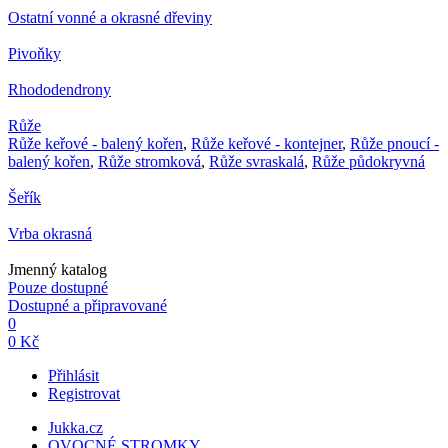
Ostatní vonné a okrasné dřeviny
Pivoňky
Rhododendrony
Růže
Růže keřové - balený kořen
,
Růže keřové - kontejner
,
Růže pnoucí -
balený kořen
,
Růže stromková
,
Růže svraskalá
,
Růže půdokryvná
Šeřík
Vrba okrasná
Jmenný katalog
Pouze dostupné
Dostupné a připravované
0
0 Kč
Přihlásit
Registrovat
Jukka.cz
OVOCNÉ STROMKY