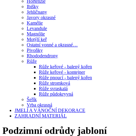
Hortenzie
Ibišky
Jehličnany
Javory okrasné
Kamélie
Levandule
Magnólie
Motýlí keř
Ostatní vonné a okrasné…
Pivoňky
Rhododendrony
Růže
Růže keřové - balený kořen
Růže keřové - kontejner
Růže pnoucí - balený kořen
Růže stromková
Růže svraskalá
Růže půdokryvná
Šeřík
Vrba okrasná
JMELÍ A VÁNOČNÍ DEKORACE
ZAHRADNÍ MATERIÁL
Podzimní odrůdy jabloní