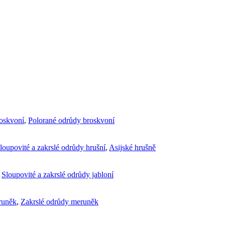
roskvoní
,
Polorané odrůdy broskvoní
loupovité a zakrslé odrůdy hrušní
,
Asijské hrušně
,
Sloupovité a zakrslé odrůdy jabloní
runěk
,
Zakrslé odrůdy meruněk