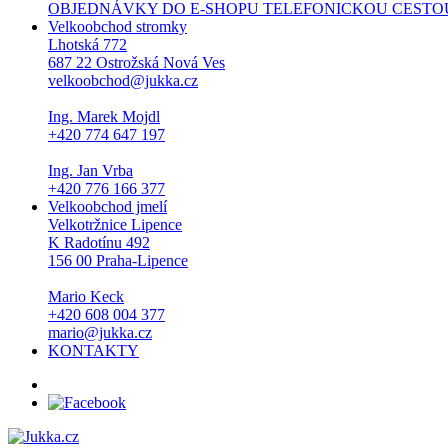
OBJEDNÁVKY DO E-SHOPU TELEFONICKOU CESTOU NEPŘI
Velkoobchod stromky
Lhotská 772
687 22 Ostrožská Nová Ves
velkoobchod@jukka.cz
Ing. Marek Mojdl
+420 774 647 197
Ing. Jan Vrba
+420 776 166 377
Velkoobchod jmelí
Velkotržnice Lipence
K Radotínu 492
156 00 Praha-Lipence
Mario Keck
+420 608 004 377
mario@jukka.cz
KONTAKTY