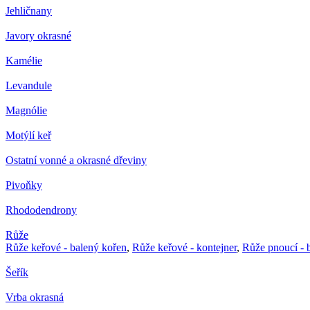
Jehličnany
Javory okrasné
Kamélie
Levandule
Magnólie
Motýlí keř
Ostatní vonné a okrasné dřeviny
Pivoňky
Rhododendrony
Růže
Růže keřové - balený kořen
,
Růže keřové - kontejner
,
Růže pnoucí - 
Šeřík
Vrba okrasná