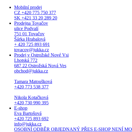
Mobilní prodej
CZ +420 775 750 377
SK +421 33 20 289 20
Prodejna Tovačov
ulice Podvalí
751 01 Tovačov
Šárka Hrabalová
+ 420 725 893 691
tovacov@jukka.cz
Prodej v Ostrožské Nové Vsi
Lhotská 772
687 22 Ostrožská Nová Ves
obchod@jukka.cz
Tamara Matoušková
+420 773 538 377
Nikola Kotačková
+420 730 990 395
E-shop
Eva Bartošová
+420 725 893 692
info@jukka.cz
OSOBNÍ ODBĚR OBJEDNANÝ PŘES E-SHOP NENÍ MOŽNÝ. Osob