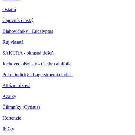
Ostatní
Čajovník čínský
Blahovičníky - Eucalyptus
Ruj vlasatá
SAKURA - okrasná třešeň
Jochovec olšolistý - Clethra alnifolia
Pukol indický - Lagerstroemia indica
Albízie růžová
Azalky
Čilimníky (Cytisus)
Hortenzie
Ibišky