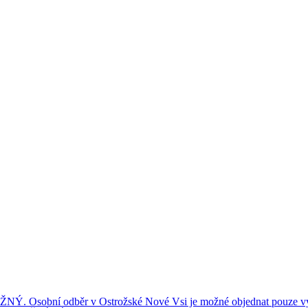
ní odběr v Ostrožské Nové Vsi je možné objednat pouze výše