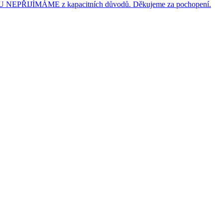
JÍMÁME z kapacitních důvodů. Děkujeme za pochopení.