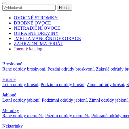
OVOCNÉ STROMKY
DROBNÉ OVOCE
NETRADIČNÍ OVOCE
OKRASNÉ DŘEVINY
JMELÍ A VÁNOČNÍ DEKORACE
ZAHRADNÍ MATERIÁL
Jmenný katalog
Broskvoně
Rané odrůdy broskvoní
,
Pozdní odrůdy broskvoní
,
Zakrslé odrůdy b
Hrušně
Letní odrůdy hrušní
,
Podzimní odrůdy hrušní
,
Zimní odrůdy hrušní
,
S
Jabloně
Letní odrůdy jabloní
,
Podzimní odrůdy jabloní
,
Zimní odrůdy jabloní
Meruňky
Rané odrůdy meruněk
,
Pozdní odrůdy meruněk
,
Polorané odrůdy me
Nektarinky