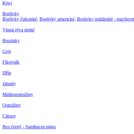
Kiwi
Borůvky
Borůvky čukotské
,
Borůvky americké
,
Borůvky indiánské - muchovn
Vinná réva stolní
Brusinky
Goji
Fíkovník
Dřín
Jahody
Malinoostružiny
Ostružiny
Citrusy
Bez černý - Sambucus nigra