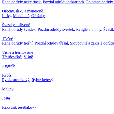
Rané odrůdy nektarinek
,
Pozdní odrůdy nektarinek
,
Polorané odrůdy 
Ořechy, lísky a mandloně
Lísky
,
Mandloně
,
Ořešáky
Švestky a slivoně
Rané odrůdy švestek
,
Pozdní odrůdy švestek
,
Ryngle a blumy
,
Švest
Třešně
Rané odrůdy třešní
,
Pozdní odrůdy třešní
,
Sloupovité a zakrslé odrůdy
Višně a třešňovišně
Třešňovišně
,
Višně
Angrešt
Rybíz
Rybíz stromkový
,
Rybíz keřový
Maliny
Josta
Rakytník řešetlákový