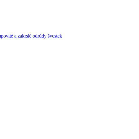
povité a zakrslé odrůdy švestek