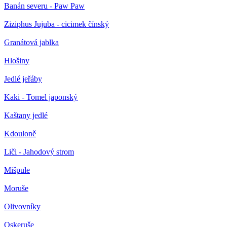
Banán severu - Paw Paw
Ziziphus Jujuba - cicimek čínský
Granátová jablka
Hlošiny
Jedlé jeřáby
Kaki - Tomel japonský
Kaštany jedlé
Kdouloně
Liči - Jahodový strom
Mišpule
Moruše
Olivovníky
Oskeruše