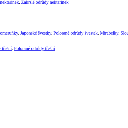
nektarinek
,
Zakrslé odrůdy nektarinek
komeruňky
,
Japonské švestky
,
Polorané odrůdy švestek
,
Mirabelky
,
Slou
 třešní
,
Polorané odrůdy třešní