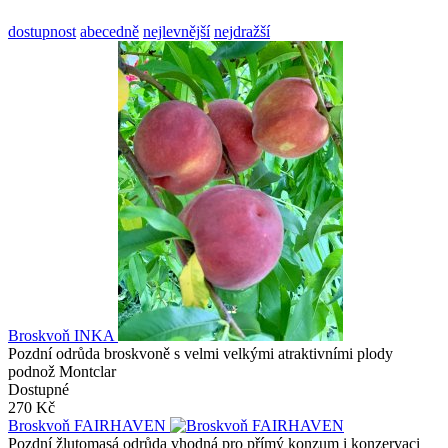
dostupnost
abecedně
nejlevnější
nejdražší
Broskvoň INKA
Pozdní odrůda broskvoně s velmi velkými atraktivními plody
podnož Montclar
Dostupné
270 Kč
Broskvoň FAIRHAVEN
Pozdní žlutomasá odrůda vhodná pro přímý konzum i konzervaci