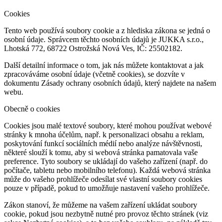
Cookies
Tento web používá soubory cookie a z hlediska zákona se jedná o
osobní údaje. Správcem těchto osobních údajů je JUKKA s.r.o.,
Lhotská 772, 68722 Ostrožská Nová Ves, IČ: 25502182.
Další detailní informace o tom, jak nás můžete kontaktovat a jak
zpracováváme osobní údaje (včetně cookies), se dozvíte v
dokumentu Zásady ochrany osobních údajů, který najdete na našem
webu.
Obecně o cookies
Cookies jsou malé textové soubory, které mohou používat webové
stránky k mnoha účelům, např. k personalizaci obsahu a reklam,
poskytování funkcí sociálních médií nebo analýze návštěvnosti,
některé slouží k tomu, aby si webová stránka pamatovala vaše
preference. Tyto soubory se ukládají do vašeho zařízení (např. do
počítače, tabletu nebo mobilního telefonu). Každá webová stránka
může do vašeho prohlížeče odesílat své vlastní soubory cookies
pouze v případě, pokud to umožňuje nastavení vašeho prohlížeče.
Zákon stanoví, že můžeme na vašem zařízení ukládat soubory
cookie, pokud jsou nezbytně nutné pro provoz těchto stránek (viz