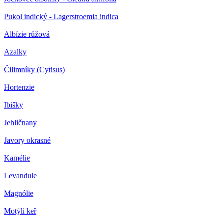
Pukol indický - Lagerstroemia indica
Albízie růžová
Azalky
Čilimníky (Cytisus)
Hortenzie
Ibišky
Jehličnany
Javory okrasné
Kamélie
Levandule
Magnólie
Motýlí keř