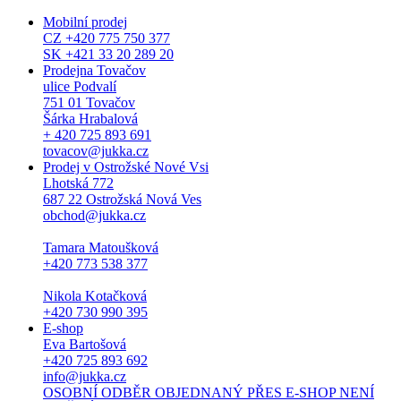
Mobilní prodej
CZ +420 775 750 377
SK +421 33 20 289 20
Prodejna Tovačov
ulice Podvalí
751 01 Tovačov
Šárka Hrabalová
+ 420 725 893 691
tovacov@jukka.cz
Prodej v Ostrožské Nové Vsi
Lhotská 772
687 22 Ostrožská Nová Ves
obchod@jukka.cz
Tamara Matoušková
+420 773 538 377
Nikola Kotačková
+420 730 990 395
E-shop
Eva Bartošová
+420 725 893 692
info@jukka.cz
OSOBNÍ ODBĚR OBJEDNANÝ PŘES E-SHOP NENÍ