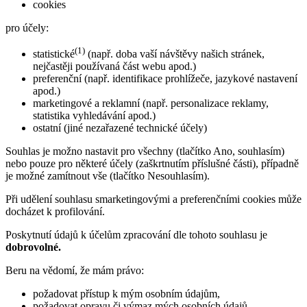
cookies
pro účely:
(1)
statistické
(např. doba vaší návštěvy našich stránek,
nejčastěji používaná část webu apod.)
preferenční (např. identifikace prohlížeče, jazykové nastavení
apod.)
marketingové a reklamní (např. personalizace reklamy,
statistika vyhledávání apod.)
ostatní (jiné nezařazené technické účely)
Souhlas je možno nastavit pro všechny (tlačítko Ano, souhlasím)
nebo pouze pro některé účely (zaškrtnutím příslušné části), případně
je možné zamítnout vše (tlačítko Nesouhlasím).
Při udělení souhlasu smarketingovými a preferenčními cookies může
docházet k profilování.
Poskytnutí údajů k účelům zpracování dle tohoto souhlasu je
dobrovolné.
Beru na vědomí, že mám právo:
požadovat přístup k mým osobním údajům,
požadovat opravu či výmaz mých osobních údajů,