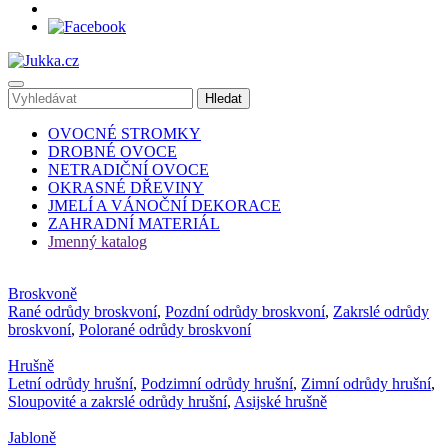
OVOCNÉ STROMKY
DROBNÉ OVOCE
NETRADIČNÍ OVOCE
OKRASNÉ DŘEVINY
JMELÍ A VÁNOČNÍ DEKORACE
ZAHRADNÍ MATERIÁL
Jmenný katalog
Broskvoně
Rané odrůdy broskvoní
,
Pozdní odrůdy broskvoní
,
Zakrslé odrůdy
broskvoní
,
Polorané odrůdy broskvoní
Hrušně
Letní odrůdy hrušní
,
Podzimní odrůdy hrušní
,
Zimní odrůdy hrušní
,
Sloupovité a zakrslé odrůdy hrušní
,
Asijské hrušně
Jabloně