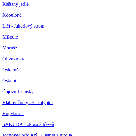
Kaštany jedlé
Kdouloně
Liči - Jahodový strom
Mišpule
Moruše
Olivovníky
Oskeruše
Ostatní
Čajovník čínský
Blahovičníky - Eucalyptus
Ruj vlasatá
SAKURA - okrasná třešeň
Jochovec olšolistý - Clethra alnifolia