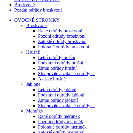
Broskvoně
Pozdní odrůdy broskvoní
OVOCNÉ STROMKY
Broskvoně
Rané odrůdy broskvoní
Pozdní odrůdy broskvoní
Zakrslé odrůdy broskvoní
Polorané odrůdy broskvoní
Hrušně
Letní odrůdy hrušní
Podzimní odrůdy hrušní
Zimní odrůdy hrušní
Sloupovité a zakrslé odrůdy…
Asijské hrušně
Jabloně
Letní odrůdy jabloní
Podzimní odrůdy jabloní
Zimní odrůdy jabloní
Sloupovité a zakrslé odrůdy…
Meruňky
Rané odrůdy meruněk
Pozdní odrůdy meruněk
Polorané odrůdy meruněk
Zakrslé odrůdy meruněk