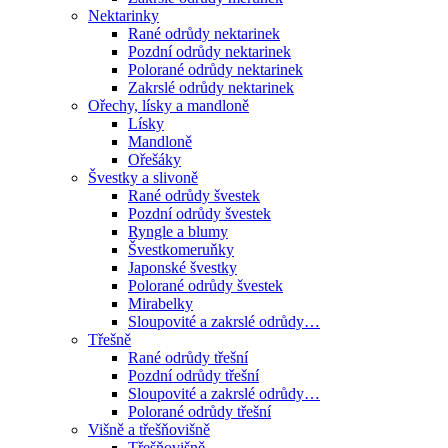
Nektarinky
Rané odrůdy nektarinek
Pozdní odrůdy nektarinek
Polorané odrůdy nektarinek
Zakrslé odrůdy nektarinek
Ořechy, lísky a mandloně
Lísky
Mandloně
Ořešáky
Švestky a slivoně
Rané odrůdy švestek
Pozdní odrůdy švestek
Ryngle a blumy
Švestkomeruňky
Japonské švestky
Polorané odrůdy švestek
Mirabelky
Sloupovité a zakrslé odrůdy…
Třešně
Rané odrůdy třešní
Pozdní odrůdy třešní
Sloupovité a zakrslé odrůdy…
Polorané odrůdy třešní
Višně a třešňovišně
Třešňovišně