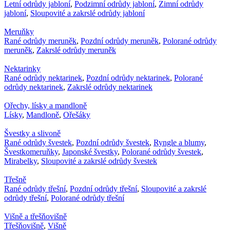
Letní odrůdy jabloní
,
Podzimní odrůdy jabloní
,
Zimní odrůdy
jabloní
,
Sloupovité a zakrslé odrůdy jabloní
Meruňky
Rané odrůdy meruněk
,
Pozdní odrůdy meruněk
,
Polorané odrůdy
meruněk
,
Zakrslé odrůdy meruněk
Nektarinky
Rané odrůdy nektarinek
,
Pozdní odrůdy nektarinek
,
Polorané
odrůdy nektarinek
,
Zakrslé odrůdy nektarinek
Ořechy, lísky a mandloně
Lísky
,
Mandloně
,
Ořešáky
Švestky a slivoně
Rané odrůdy švestek
,
Pozdní odrůdy švestek
,
Ryngle a blumy
,
Švestkomeruňky
,
Japonské švestky
,
Polorané odrůdy švestek
,
Mirabelky
,
Sloupovité a zakrslé odrůdy švestek
Třešně
Rané odrůdy třešní
,
Pozdní odrůdy třešní
,
Sloupovité a zakrslé
odrůdy třešní
,
Polorané odrůdy třešní
Višně a třešňovišně
Třešňovišně
,
Višně