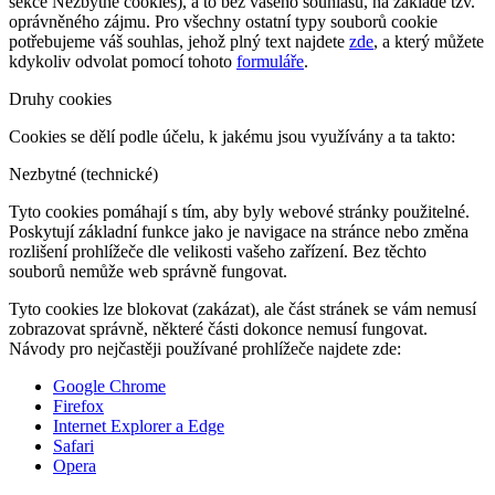
sekce Nezbytné cookies), a to bez vašeho souhlasu, na základě tzv.
oprávněného zájmu. Pro všechny ostatní typy souborů cookie
potřebujeme váš souhlas, jehož plný text najdete
zde
, a který můžete
kdykoliv odvolat pomocí tohoto
formuláře
.
Druhy cookies
Cookies se dělí podle účelu, k jakému jsou využívány a ta takto:
Nezbytné (technické)
Tyto cookies pomáhají s tím, aby byly webové stránky použitelné.
Poskytují základní funkce jako je navigace na stránce nebo změna
rozlišení prohlížeče dle velikosti vašeho zařízení. Bez těchto
souborů nemůže web správně fungovat.
Tyto cookies lze blokovat (zakázat), ale část stránek se vám nemusí
zobrazovat správně, některé části dokonce nemusí fungovat.
Návody pro nejčastěji používané prohlížeče najdete zde:
Google Chrome
Firefox
Internet Explorer a Edge
Safari
Opera