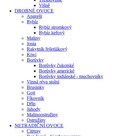
Višně
DROBNÉ OVOCE
Angrešt
Rybíz
Rybíz stromkový
Rybíz keřový
Maliny
Josta
Rakytník řešetlákový
Kiwi
Borůvky
Borůvky čukotské
Borůvky americké
Borůvky indiánské - muchovníky
Vinná réva stolní
Brusinky
Goji
Fíkovník
Dřín
Jahody
Malinoostružiny
Ostružiny
NETRADIČNÍ OVOCE
Citrusy