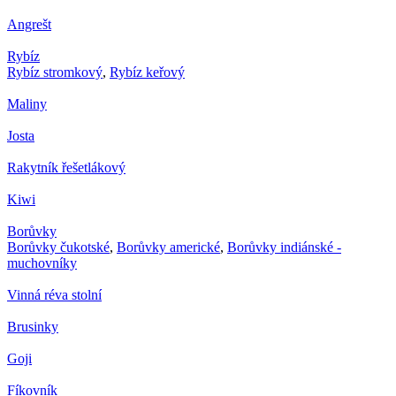
Angrešt
Rybíz
Rybíz stromkový
,
Rybíz keřový
Maliny
Josta
Rakytník řešetlákový
Kiwi
Borůvky
Borůvky čukotské
,
Borůvky americké
,
Borůvky indiánské -
muchovníky
Vinná réva stolní
Brusinky
Goji
Fíkovník