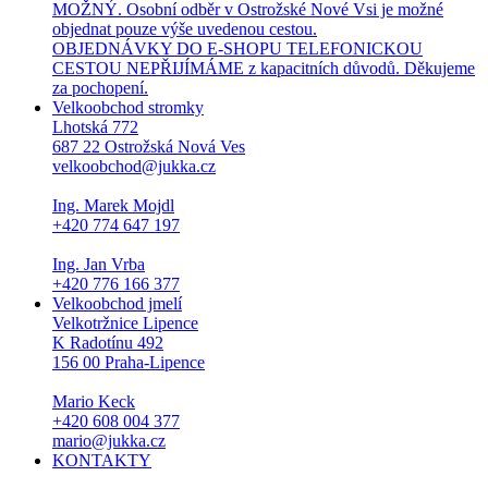
MOŽNÝ. Osobní odběr v Ostrožské Nové Vsi je možné
objednat pouze výše uvedenou cestou.
OBJEDNÁVKY DO E-SHOPU TELEFONICKOU
CESTOU NEPŘIJÍMÁME z kapacitních důvodů. Děkujeme
za pochopení.
Velkoobchod stromky
Lhotská 772
687 22 Ostrožská Nová Ves
velkoobchod@jukka.cz
Ing. Marek Mojdl
+420 774 647 197
Ing. Jan Vrba
+420 776 166 377
Velkoobchod jmelí
Velkotržnice Lipence
K Radotínu 492
156 00 Praha-Lipence
Mario Keck
+420 608 004 377
mario@jukka.cz
KONTAKTY