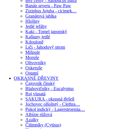
Bez černý - Sambucus nigra
Banán severu - Paw Paw
Ziziphus Jujuba - cicimek…
Granátová jablka
Hlošiny
Jedlé jeřáby
Kaki - Tomel japonský
Kaštany jedlé
Kdouloně
Liči - Jahodový strom
Mišpule
Moruše
Olivovníky
Oskeruše
Ostatní
OKRASNÉ DŘEVINY
Čajovník čínský
Blahovičníky - Eucalyptus
Ruj vlasatá
SAKURA - okrasná třešeň
Jochovec olšolistý - Clethra…
Pukol indický - Lagerstroemia…
Albízie růžová
Azalky
Čilimníky (Cytisus)