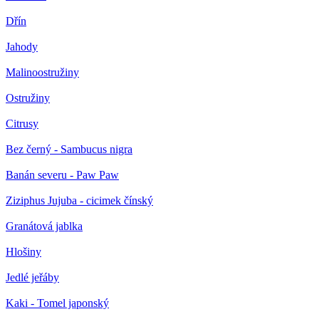
Dřín
Jahody
Malinoostružiny
Ostružiny
Citrusy
Bez černý - Sambucus nigra
Banán severu - Paw Paw
Ziziphus Jujuba - cicimek čínský
Granátová jablka
Hlošiny
Jedlé jeřáby
Kaki - Tomel japonský