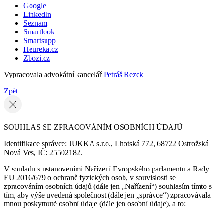
Google
LinkedIn
Seznam
Smartlook
Smartsupp
Heureka.cz
Zbozi.cz
Vypracovala advokátní kancelář
Petráš Rezek
Zpět
SOUHLAS SE ZPRACOVÁNÍM OSOBNÍCH ÚDAJŮ
Identifikace správce: JUKKA s.r.o., Lhotská 772, 68722 Ostrožská
Nová Ves, IČ: 25502182.
V souladu s ustanoveními Nařízení Evropského parlamentu a Rady
EU 2016/679 o ochraně fyzických osob, v souvislosti se
zpracováním osobních údajů (dále jen „Nařízení“) souhlasím tímto s
tím, aby výše uvedená společnost (dále jen „správce“) zpracovávala
mnou poskytnuté osobní údaje (dále jen osobní údaje), a to: