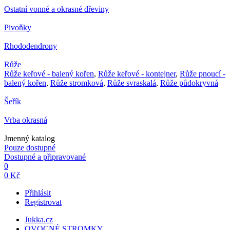
Ostatní vonné a okrasné dřeviny
Pivoňky
Rhododendrony
Růže
Růže keřové - balený kořen
,
Růže keřové - kontejner
,
Růže pnoucí -
balený kořen
,
Růže stromková
,
Růže svraskalá
,
Růže půdokryvná
Šeřík
Vrba okrasná
Jmenný katalog
Pouze dostupné
Dostupné a připravované
0
0 Kč
Přihlásit
Registrovat
Jukka.cz
OVOCNÉ STROMKY