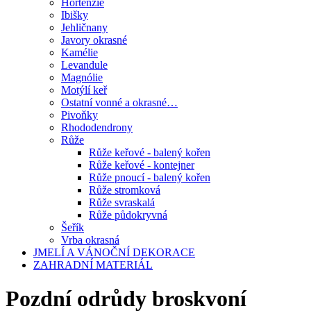
Hortenzie
Ibišky
Jehličnany
Javory okrasné
Kamélie
Levandule
Magnólie
Motýlí keř
Ostatní vonné a okrasné…
Pivoňky
Rhododendrony
Růže
Růže keřové - balený kořen
Růže keřové - kontejner
Růže pnoucí - balený kořen
Růže stromková
Růže svraskalá
Růže půdokryvná
Šeřík
Vrba okrasná
JMELÍ A VÁNOČNÍ DEKORACE
ZAHRADNÍ MATERIÁL
Pozdní odrůdy broskvoní