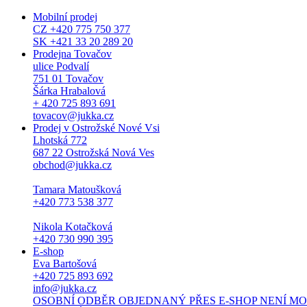
Mobilní prodej
CZ +420 775 750 377
SK +421 33 20 289 20
Prodejna Tovačov
ulice Podvalí
751 01 Tovačov
Šárka Hrabalová
+ 420 725 893 691
tovacov@jukka.cz
Prodej v Ostrožské Nové Vsi
Lhotská 772
687 22 Ostrožská Nová Ves
obchod@jukka.cz
Tamara Matoušková
+420 773 538 377
Nikola Kotačková
+420 730 990 395
E-shop
Eva Bartošová
+420 725 893 692
info@jukka.cz
OSOBNÍ ODBĚR OBJEDNANÝ PŘES E-SHOP NENÍ MOŽNÝ. Osob