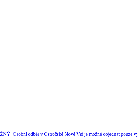
ní odběr v Ostrožské Nové Vsi je možné objednat pouze výše