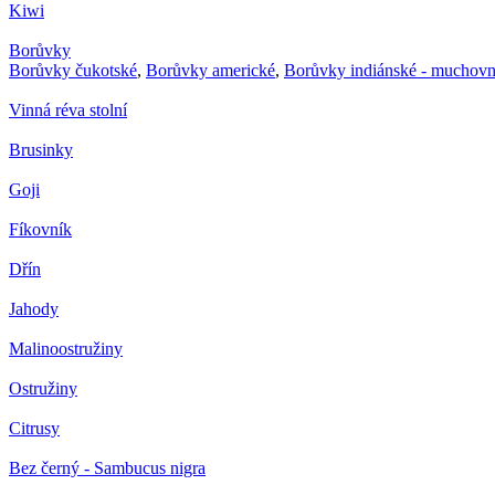
Kiwi
Borůvky
Borůvky čukotské
,
Borůvky americké
,
Borůvky indiánské - muchovn
Vinná réva stolní
Brusinky
Goji
Fíkovník
Dřín
Jahody
Malinoostružiny
Ostružiny
Citrusy
Bez černý - Sambucus nigra