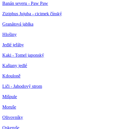
Banán severu - Paw Paw
Ziziphus Jujuba - cicimek čínský
Granátová jablka
Hlošiny
Jedlé jeřáby
Kaki - Tomel japonský
Kaštany jedlé
Kdouloně
Liči - Jahodový strom
Mišpule
Moruše
Olivovníky
Oskeruše