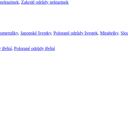
nektarinek
,
Zakrslé odrůdy nektarinek
komeruňky
,
Japonské švestky
,
Polorané odrůdy švestek
,
Mirabelky
,
Slou
 třešní
,
Polorané odrůdy třešní