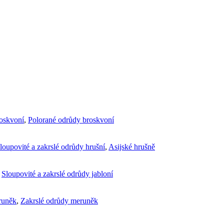
roskvoní
,
Polorané odrůdy broskvoní
loupovité a zakrslé odrůdy hrušní
,
Asijské hrušně
,
Sloupovité a zakrslé odrůdy jabloní
runěk
,
Zakrslé odrůdy meruněk