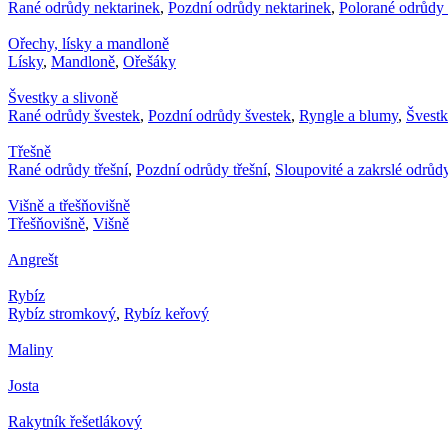
Rané odrůdy nektarinek
,
Pozdní odrůdy nektarinek
,
Polorané odrůdy 
Ořechy, lísky a mandloně
Lísky
,
Mandloně
,
Ořešáky
Švestky a slivoně
Rané odrůdy švestek
,
Pozdní odrůdy švestek
,
Ryngle a blumy
,
Švest
Třešně
Rané odrůdy třešní
,
Pozdní odrůdy třešní
,
Sloupovité a zakrslé odrůdy
Višně a třešňovišně
Třešňovišně
,
Višně
Angrešt
Rybíz
Rybíz stromkový
,
Rybíz keřový
Maliny
Josta
Rakytník řešetlákový