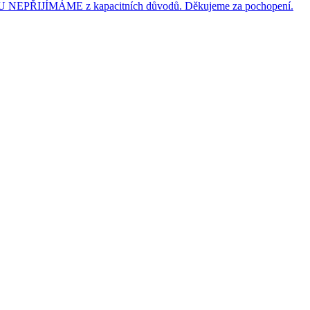
JÍMÁME z kapacitních důvodů. Děkujeme za pochopení.