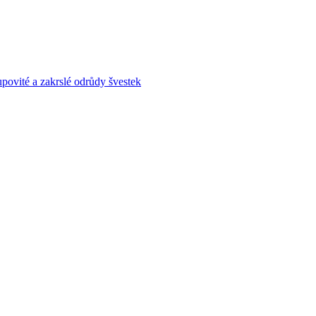
povité a zakrslé odrůdy švestek