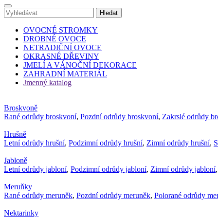
OVOCNÉ STROMKY
DROBNÉ OVOCE
NETRADIČNÍ OVOCE
OKRASNÉ DŘEVINY
JMELÍ A VÁNOČNÍ DEKORACE
ZAHRADNÍ MATERIÁL
Jmenný katalog
Broskvoně
Rané odrůdy broskvoní
,
Pozdní odrůdy broskvoní
,
Zakrslé odrůdy b
Hrušně
Letní odrůdy hrušní
,
Podzimní odrůdy hrušní
,
Zimní odrůdy hrušní
,
S
Jabloně
Letní odrůdy jabloní
,
Podzimní odrůdy jabloní
,
Zimní odrůdy jabloní
Meruňky
Rané odrůdy meruněk
,
Pozdní odrůdy meruněk
,
Polorané odrůdy me
Nektarinky