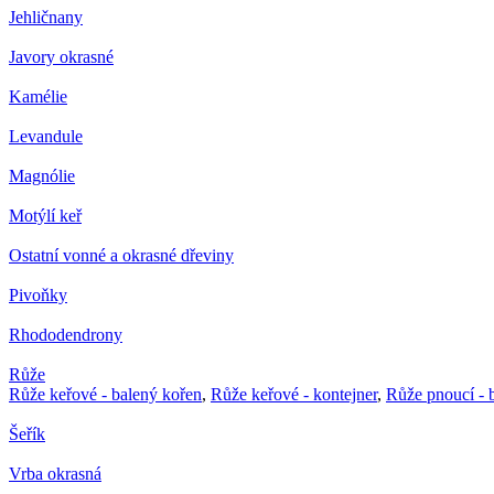
Jehličnany
Javory okrasné
Kamélie
Levandule
Magnólie
Motýlí keř
Ostatní vonné a okrasné dřeviny
Pivoňky
Rhododendrony
Růže
Růže keřové - balený kořen
,
Růže keřové - kontejner
,
Růže pnoucí - 
Šeřík
Vrba okrasná