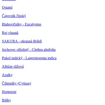
Ostatní
Čajovník čínský
Blahovičníky - Eucalyptus
Ruj vlasatá
SAKURA - okrasná třešeň
Jochovec olšolistý - Clethra alnifolia
Pukol indický - Lagerstroemia indica
Albízie růžová
Azalky
Čilimníky (Cytisus)
Hortenzie
Ibišky