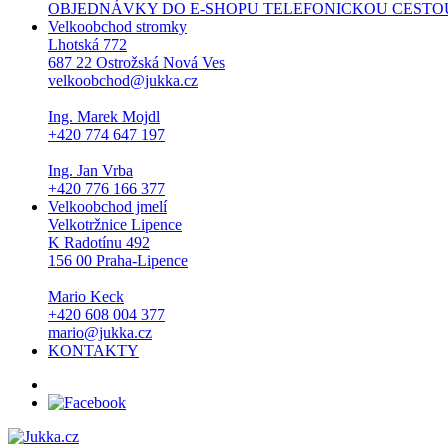
OBJEDNÁVKY DO E-SHOPU TELEFONICKOU CESTOU NEPŘI
Velkoobchod stromky
Lhotská 772
687 22 Ostrožská Nová Ves
velkoobchod@jukka.cz
Ing. Marek Mojdl
+420 774 647 197
Ing. Jan Vrba
+420 776 166 377
Velkoobchod jmelí
Velkotržnice Lipence
K Radotínu 492
156 00 Praha-Lipence
Mario Keck
+420 608 004 377
mario@jukka.cz
KONTAKTY