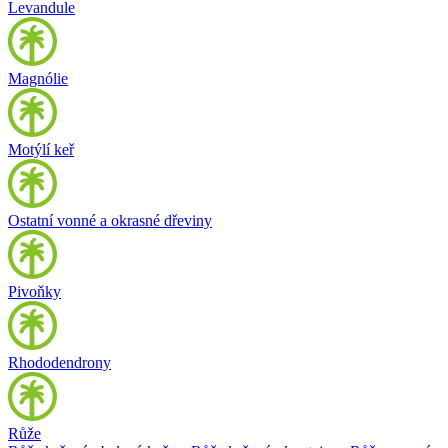
Levandule
Magnólie
Motýlí keř
Ostatní vonné a okrasné dřeviny
Pivoňky
Rhododendrony
Růže