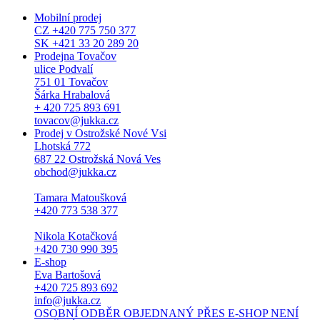
Mobilní prodej
CZ +420 775 750 377
SK +421 33 20 289 20
Prodejna Tovačov
ulice Podvalí
751 01 Tovačov
Šárka Hrabalová
+ 420 725 893 691
tovacov@jukka.cz
Prodej v Ostrožské Nové Vsi
Lhotská 772
687 22 Ostrožská Nová Ves
obchod@jukka.cz
Tamara Matoušková
+420 773 538 377
Nikola Kotačková
+420 730 990 395
E-shop
Eva Bartošová
+420 725 893 692
info@jukka.cz
OSOBNÍ ODBĚR OBJEDNANÝ PŘES E-SHOP NENÍ