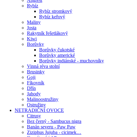
Angrešt
Rybíz
Rybíz stromkový
Rybíz keřový
Maliny
Josta
Rakytník řešetlákový
Kiwi
Borůvky
Borůvky čukotské
Borůvky americké
Borůvky indiánské - muchovníky
Vinná réva stolní
Brusinky
Goji
Fíkovník
Dřín
Jahody
Malinoostružiny
Ostružiny
NETRADIČNÍ OVOCE
Citrusy
Bez černý - Sambucus nigra
Banán severu - Paw Paw
Ziziphus Jujuba - cicimek…