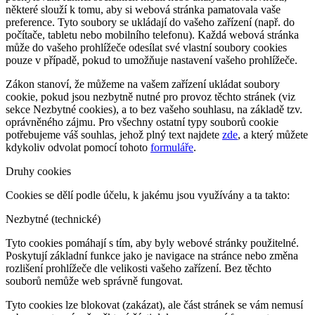
některé slouží k tomu, aby si webová stránka pamatovala vaše
preference. Tyto soubory se ukládají do vašeho zařízení (např. do
počítače, tabletu nebo mobilního telefonu). Každá webová stránka
může do vašeho prohlížeče odesílat své vlastní soubory cookies
pouze v případě, pokud to umožňuje nastavení vašeho prohlížeče.
Zákon stanoví, že můžeme na vašem zařízení ukládat soubory
cookie, pokud jsou nezbytně nutné pro provoz těchto stránek (viz
sekce Nezbytné cookies), a to bez vašeho souhlasu, na základě tzv.
oprávněného zájmu. Pro všechny ostatní typy souborů cookie
potřebujeme váš souhlas, jehož plný text najdete
zde
, a který můžete
kdykoliv odvolat pomocí tohoto
formuláře
.
Druhy cookies
Cookies se dělí podle účelu, k jakému jsou využívány a ta takto:
Nezbytné (technické)
Tyto cookies pomáhají s tím, aby byly webové stránky použitelné.
Poskytují základní funkce jako je navigace na stránce nebo změna
rozlišení prohlížeče dle velikosti vašeho zařízení. Bez těchto
souborů nemůže web správně fungovat.
Tyto cookies lze blokovat (zakázat), ale část stránek se vám nemusí