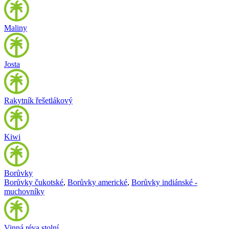
Maliny
Josta
Rakytník řešetlákový
Kiwi
Borůvky
Borůvky čukotské
,
Borůvky americké
,
Borůvky indiánské -
muchovníky
Vinná réva stolní