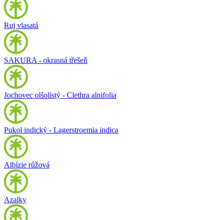
Ruj vlasatá
SAKURA - okrasná třešeň
Jochovec olšolistý - Clethra alnifolia
Pukol indický - Lagerstroemia indica
Albízie růžová
Azalky