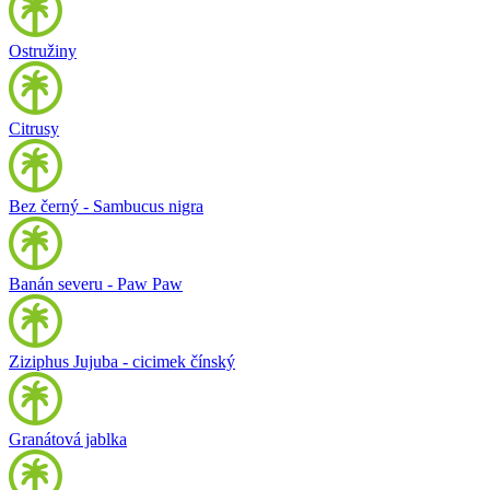
Ostružiny
Citrusy
Bez černý - Sambucus nigra
Banán severu - Paw Paw
Ziziphus Jujuba - cicimek čínský
Granátová jablka