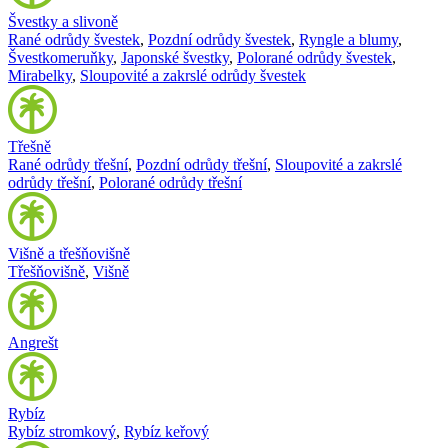
Švestky a slivoně
Rané odrůdy švestek
,
Pozdní odrůdy švestek
,
Ryngle a blumy
,
Švestkomeruňky
,
Japonské švestky
,
Polorané odrůdy švestek
,
Mirabelky
,
Sloupovité a zakrslé odrůdy švestek
Třešně
Rané odrůdy třešní
,
Pozdní odrůdy třešní
,
Sloupovité a zakrslé
odrůdy třešní
,
Polorané odrůdy třešní
Višně a třešňovišně
Třešňovišně
,
Višně
Angrešt
Rybíz
Rybíz stromkový
,
Rybíz keřový