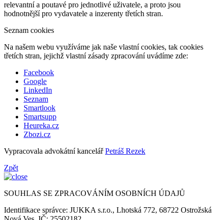
relevantní a poutavé pro jednotlivé uživatele, a proto jsou
hodnotnější pro vydavatele a inzerenty třetích stran.
Seznam cookies
Na našem webu využíváme jak naše vlastní cookies, tak cookies
třetích stran, jejichž vlastní zásady zpracování uvádíme zde:
Facebook
Google
LinkedIn
Seznam
Smartlook
Smartsupp
Heureka.cz
Zbozi.cz
Vypracovala advokátní kancelář
Petráš Rezek
Zpět
SOUHLAS SE ZPRACOVÁNÍM OSOBNÍCH ÚDAJŮ
Identifikace správce: JUKKA s.r.o., Lhotská 772, 68722 Ostrožská
Nová Ves, IČ: 25502182.