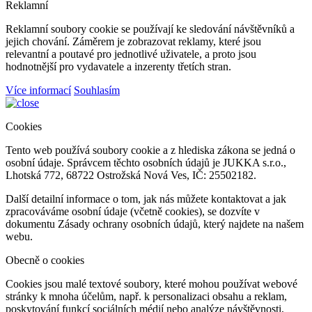
Reklamní
Reklamní soubory cookie se používají ke sledování návštěvníků a
jejich chování. Záměrem je zobrazovat reklamy, které jsou
relevantní a poutavé pro jednotlivé uživatele, a proto jsou
hodnotnější pro vydavatele a inzerenty třetích stran.
Více informací
Souhlasím
Cookies
Tento web používá soubory cookie a z hlediska zákona se jedná o
osobní údaje. Správcem těchto osobních údajů je JUKKA s.r.o.,
Lhotská 772, 68722 Ostrožská Nová Ves, IČ: 25502182.
Další detailní informace o tom, jak nás můžete kontaktovat a jak
zpracováváme osobní údaje (včetně cookies), se dozvíte v
dokumentu Zásady ochrany osobních údajů, který najdete na našem
webu.
Obecně o cookies
Cookies jsou malé textové soubory, které mohou používat webové
stránky k mnoha účelům, např. k personalizaci obsahu a reklam,
poskytování funkcí sociálních médií nebo analýze návštěvnosti,