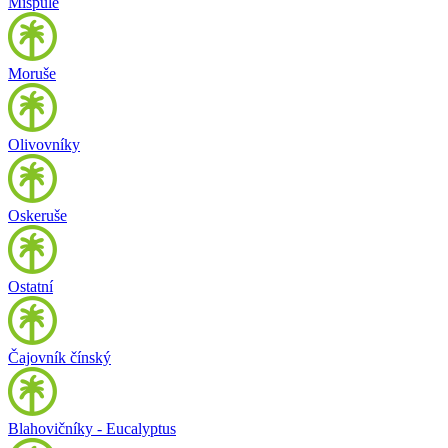
Mišpule
Moruše
Olivovníky
Oskeruše
Ostatní
Čajovník čínský
Blahovičníky - Eucalyptus