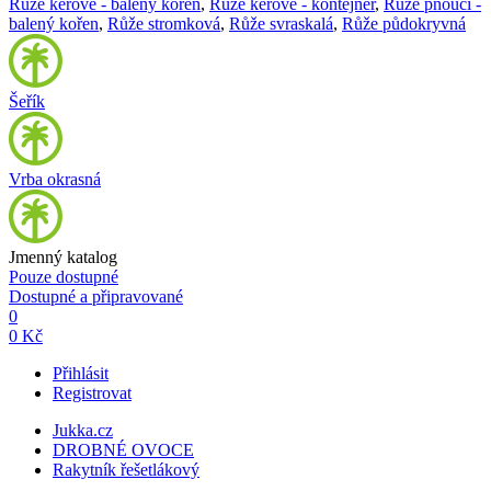
Růže keřové - balený kořen
,
Růže keřové - kontejner
,
Růže pnoucí -
balený kořen
,
Růže stromková
,
Růže svraskalá
,
Růže půdokryvná
Šeřík
Vrba okrasná
Jmenný katalog
Pouze dostupné
Dostupné a připravované
0
0 Kč
Přihlásit
Registrovat
Jukka.cz
DROBNÉ OVOCE
Rakytník řešetlákový