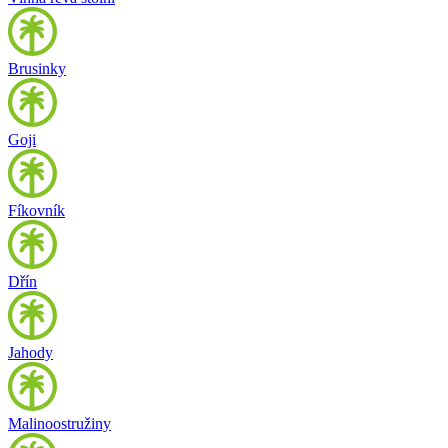
Brusinky
Goji
Fíkovník
Dřín
Jahody
Malinoostružiny