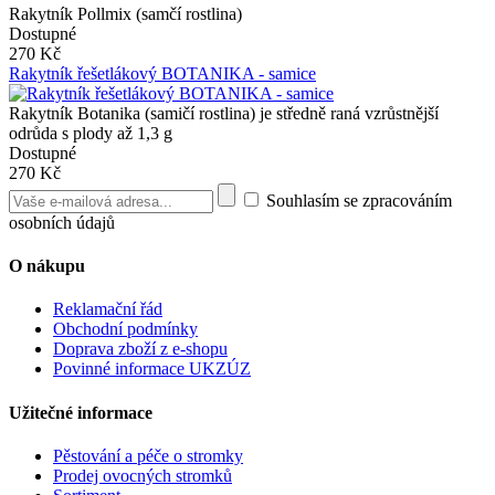
Rakytník Pollmix (samčí rostlina)
Dostupné
270 Kč
Rakytník řešetlákový BOTANIKA - samice
Rakytník Botanika (samičí rostlina) je středně raná vzrůstnější
odrůda s plody až 1,3 g
Dostupné
270 Kč
Souhlasím se zpracováním
osobních údajů
O nákupu
Reklamační řád
Obchodní podmínky
Doprava zboží z e-shopu
Povinné informace UKZÚZ
Užitečné informace
Pěstování a péče o stromky
Prodej ovocných stromků