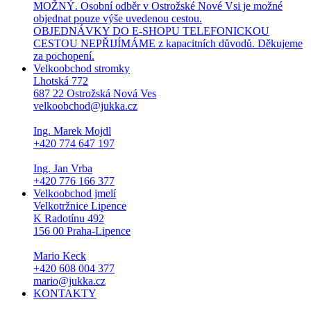
MOŽNÝ. Osobní odběr v Ostrožské Nové Vsi je možné
objednat pouze výše uvedenou cestou.
OBJEDNÁVKY DO E-SHOPU TELEFONICKOU
CESTOU NEPŘIJÍMÁME z kapacitních důvodů. Děkujeme
za pochopení.
Velkoobchod stromky
Lhotská 772
687 22 Ostrožská Nová Ves
velkoobchod@jukka.cz
Ing. Marek Mojdl
+420 774 647 197
Ing. Jan Vrba
+420 776 166 377
Velkoobchod jmelí
Velkotržnice Lipence
K Radotínu 492
156 00 Praha-Lipence
Mario Keck
+420 608 004 377
mario@jukka.cz
KONTAKTY