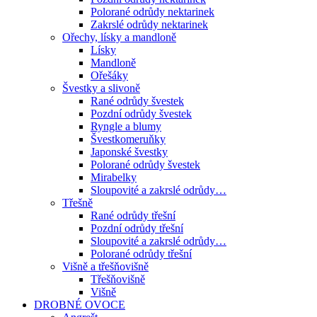
Polorané odrůdy nektarinek
Zakrslé odrůdy nektarinek
Ořechy, lísky a mandloně
Lísky
Mandloně
Ořešáky
Švestky a slivoně
Rané odrůdy švestek
Pozdní odrůdy švestek
Ryngle a blumy
Švestkomeruňky
Japonské švestky
Polorané odrůdy švestek
Mirabelky
Sloupovité a zakrslé odrůdy…
Třešně
Rané odrůdy třešní
Pozdní odrůdy třešní
Sloupovité a zakrslé odrůdy…
Polorané odrůdy třešní
Višně a třešňovišně
Třešňovišně
Višně
DROBNÉ OVOCE