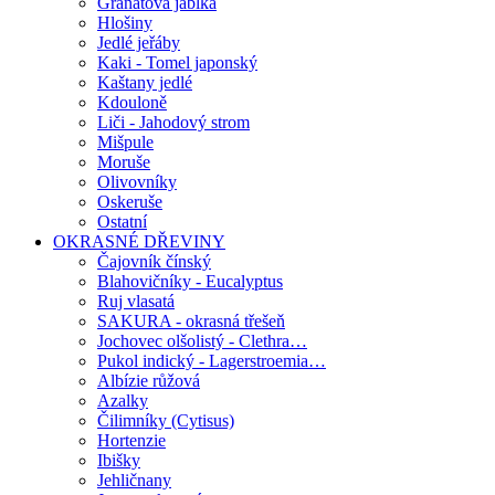
Granátová jablka
Hlošiny
Jedlé jeřáby
Kaki - Tomel japonský
Kaštany jedlé
Kdouloně
Liči - Jahodový strom
Mišpule
Moruše
Olivovníky
Oskeruše
Ostatní
OKRASNÉ DŘEVINY
Čajovník čínský
Blahovičníky - Eucalyptus
Ruj vlasatá
SAKURA - okrasná třešeň
Jochovec olšolistý - Clethra…
Pukol indický - Lagerstroemia…
Albízie růžová
Azalky
Čilimníky (Cytisus)
Hortenzie
Ibišky
Jehličnany