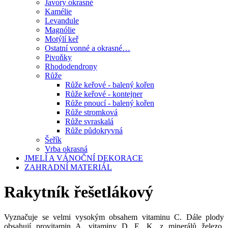
Javory okrasné
Kamélie
Levandule
Magnólie
Motýlí keř
Ostatní vonné a okrasné…
Pivoňky
Rhododendrony
Růže
Růže keřové - balený kořen
Růže keřové - kontejner
Růže pnoucí - balený kořen
Růže stromková
Růže svraskalá
Růže půdokryvná
Šeřík
Vrba okrasná
JMELÍ A VÁNOČNÍ DEKORACE
ZAHRADNÍ MATERIÁL
Rakytník řešetlákový
Vyznačuje se velmi vysokým obsahem vitaminu C. Dále plody
obsahují provitamin A, vitaminy D, E, K, z minerálů železo,