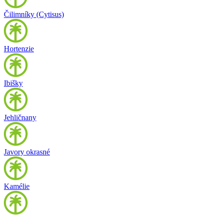
Čilimníky (Cytisus)
Hortenzie
Ibišky
Jehličnany
Javory okrasné
Kamélie