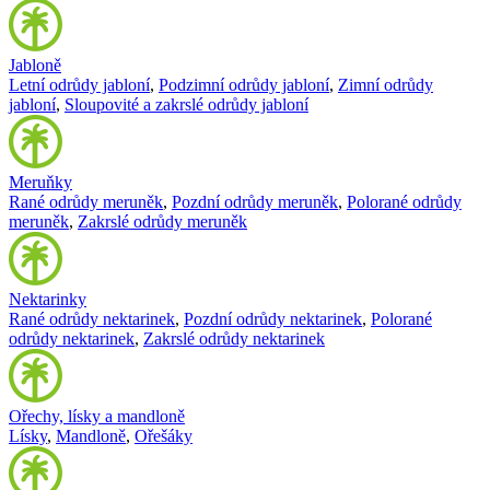
Jabloně
Letní odrůdy jabloní
,
Podzimní odrůdy jabloní
,
Zimní odrůdy
jabloní
,
Sloupovité a zakrslé odrůdy jabloní
Meruňky
Rané odrůdy meruněk
,
Pozdní odrůdy meruněk
,
Polorané odrůdy
meruněk
,
Zakrslé odrůdy meruněk
Nektarinky
Rané odrůdy nektarinek
,
Pozdní odrůdy nektarinek
,
Polorané
odrůdy nektarinek
,
Zakrslé odrůdy nektarinek
Ořechy, lísky a mandloně
Lísky
,
Mandloně
,
Ořešáky