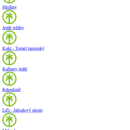
Hlošiny
Jedlé jeřáby
Kaki - Tomel japonský
Kaštany jedlé
Kdouloně
Liči - Jahodový strom