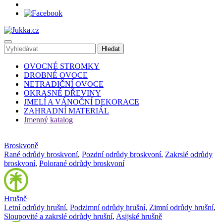
OVOCNÉ STROMKY
DROBNÉ OVOCE
NETRADIČNÍ OVOCE
OKRASNÉ DŘEVINY
JMELÍ A VÁNOČNÍ DEKORACE
ZAHRADNÍ MATERIÁL
Jmenný katalog
Broskvoně
Rané odrůdy broskvoní
,
Pozdní odrůdy broskvoní
,
Zakrslé odrůdy
broskvoní
,
Polorané odrůdy broskvoní
Hrušně
Letní odrůdy hrušní
,
Podzimní odrůdy hrušní
,
Zimní odrůdy hrušní
,
Sloupovité a zakrslé odrůdy hrušní
,
Asijské hrušně