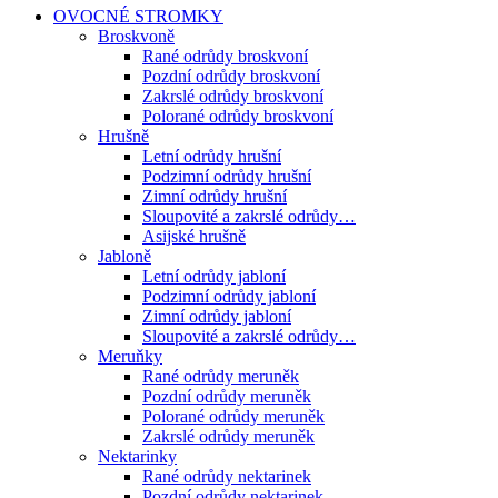
OVOCNÉ STROMKY
Broskvoně
Rané odrůdy broskvoní
Pozdní odrůdy broskvoní
Zakrslé odrůdy broskvoní
Polorané odrůdy broskvoní
Hrušně
Letní odrůdy hrušní
Podzimní odrůdy hrušní
Zimní odrůdy hrušní
Sloupovité a zakrslé odrůdy…
Asijské hrušně
Jabloně
Letní odrůdy jabloní
Podzimní odrůdy jabloní
Zimní odrůdy jabloní
Sloupovité a zakrslé odrůdy…
Meruňky
Rané odrůdy meruněk
Pozdní odrůdy meruněk
Polorané odrůdy meruněk
Zakrslé odrůdy meruněk
Nektarinky
Rané odrůdy nektarinek
Pozdní odrůdy nektarinek