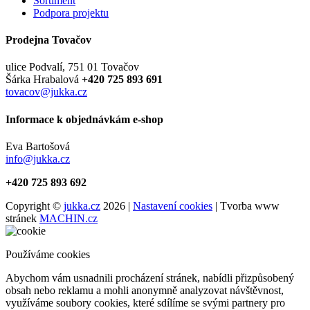
Sortiment
Podpora projektu
Prodejna Tovačov
ulice Podvalí, 751 01 Tovačov
Šárka Hrabalová
+420 725 893 691
tovacov@jukka.cz
Informace k objednávkám e-shop
Eva Bartošová
info@jukka.cz
+420 725 893 692
Copyright ©
jukka.cz
2026 |
Nastavení cookies
| Tvorba www
stránek
MACHIN.cz
Používáme cookies
Abychom vám usnadnili procházení stránek, nabídli přizpůsobený
obsah nebo reklamu a mohli anonymně analyzovat návštěvnost,
využíváme soubory cookies, které sdílíme se svými partnery pro