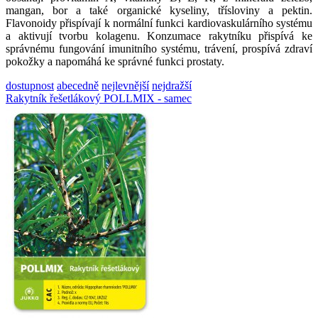
mangan, bor a také organické kyseliny, třísloviny a pektin.
Flavonoidy přispívají k normální funkci kardiovaskulárního systému
a aktivují tvorbu kolagenu. Konzumace rakytníku přispívá ke
správnému fungování imunitního systému, trávení, prospívá zdraví
pokožky a napomáhá ke správné funkci prostaty.
dostupnost
abecedně
nejlevnější
nejdražší
Rakytník řešetlákový POLLMIX - samec