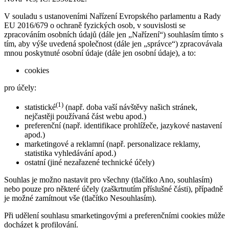
V souladu s ustanoveními Nařízení Evropského parlamentu a Rady
EU 2016/679 o ochraně fyzických osob, v souvislosti se
zpracováním osobních údajů (dále jen „Nařízení“) souhlasím tímto s
tím, aby výše uvedená společnost (dále jen „správce“) zpracovávala
mnou poskytnuté osobní údaje (dále jen osobní údaje), a to:
cookies
pro účely:
(1)
statistické
(např. doba vaší návštěvy našich stránek,
nejčastěji používaná část webu apod.)
preferenční (např. identifikace prohlížeče, jazykové nastavení
apod.)
marketingové a reklamní (např. personalizace reklamy,
statistika vyhledávání apod.)
ostatní (jiné nezařazené technické účely)
Souhlas je možno nastavit pro všechny (tlačítko Ano, souhlasím)
nebo pouze pro některé účely (zaškrtnutím příslušné části), případně
je možné zamítnout vše (tlačítko Nesouhlasím).
Při udělení souhlasu smarketingovými a preferenčními cookies může
docházet k profilování.