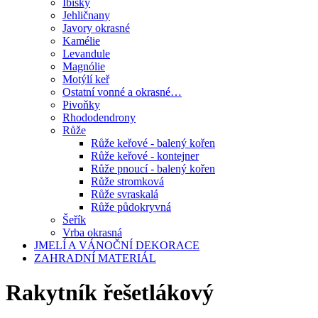
Ibišky
Jehličnany
Javory okrasné
Kamélie
Levandule
Magnólie
Motýlí keř
Ostatní vonné a okrasné…
Pivoňky
Rhododendrony
Růže
Růže keřové - balený kořen
Růže keřové - kontejner
Růže pnoucí - balený kořen
Růže stromková
Růže svraskalá
Růže půdokryvná
Šeřík
Vrba okrasná
JMELÍ A VÁNOČNÍ DEKORACE
ZAHRADNÍ MATERIÁL
Rakytník řešetlákový