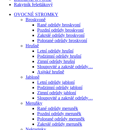
Rakytník řešetlákový
OVOCNÉ STROMKY
Broskvoně
Rané odrůdy broskvoní
Pozdní odrůdy broskvoní
Zakrslé odrůdy broskvoní
Polorané odrůdy broskvoní
Hrušně
Letní odrůdy hrušní
Podzimní odrůdy hrušní
Zimní odrůdy hrušní
Sloupovité a zakrslé odrůdy…
Asijské hrušně
Jabloně
Letní odrůdy jabloní
Podzimní odrůdy jabloní
Zimní odrůdy jabloní
Sloupovité a zakrslé odrůdy…
Meruňky
Rané odrůdy meruněk
Pozdní odrůdy meruněk
Polorané odrůdy meruněk
Zakrslé odrůdy meruněk
Nektarinky