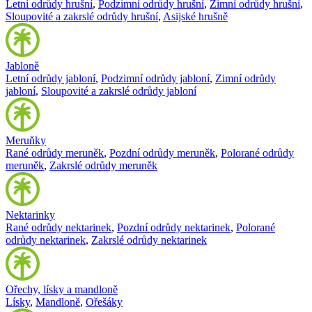
Letní odrůdy hrušní
,
Podzimní odrůdy hrušní
,
Zimní odrůdy hrušní
,
Sloupovité a zakrslé odrůdy hrušní
,
Asijské hrušně
Jabloně
Letní odrůdy jabloní
,
Podzimní odrůdy jabloní
,
Zimní odrůdy
jabloní
,
Sloupovité a zakrslé odrůdy jabloní
Meruňky
Rané odrůdy meruněk
,
Pozdní odrůdy meruněk
,
Polorané odrůdy
meruněk
,
Zakrslé odrůdy meruněk
Nektarinky
Rané odrůdy nektarinek
,
Pozdní odrůdy nektarinek
,
Polorané
odrůdy nektarinek
,
Zakrslé odrůdy nektarinek
Ořechy, lísky a mandloně
Lísky
,
Mandloně
,
Ořešáky