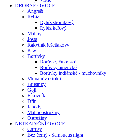
DROBNÉ OVOCE
Angrešt
Rybíz
Rybíz stromkový
Rybíz keřový
Maliny
Josta
Rakytník řešetlákový
Kiwi
Borůvky
Borůvky čukotské
Borůvky americké
Borůvky indiánské - muchovníky
Vinná réva stolní
Brusinky
Goji
Fíkovník
Dřín
Jahody
Malinoostružiny
Ostružiny
NETRADIČNÍ OVOCE
Citrusy
Bez černý - Sambucus nigra