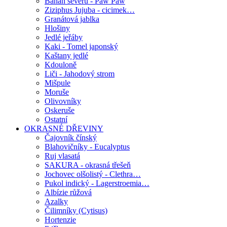
Banán severu - Paw Paw
Ziziphus Jujuba - cicimek…
Granátová jablka
Hlošiny
Jedlé jeřáby
Kaki - Tomel japonský
Kaštany jedlé
Kdouloně
Liči - Jahodový strom
Mišpule
Moruše
Olivovníky
Oskeruše
Ostatní
OKRASNÉ DŘEVINY
Čajovník čínský
Blahovičníky - Eucalyptus
Ruj vlasatá
SAKURA - okrasná třešeň
Jochovec olšolistý - Clethra…
Pukol indický - Lagerstroemia…
Albízie růžová
Azalky
Čilimníky (Cytisus)
Hortenzie