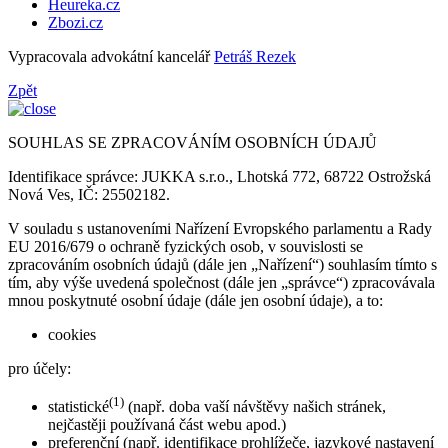
Heureka.cz
Zbozi.cz
Vypracovala advokátní kancelář
Petráš Rezek
Zpět
SOUHLAS SE ZPRACOVÁNÍM OSOBNÍCH ÚDAJŮ
Identifikace správce: JUKKA s.r.o., Lhotská 772, 68722 Ostrožská
Nová Ves, IČ: 25502182.
V souladu s ustanoveními Nařízení Evropského parlamentu a Rady
EU 2016/679 o ochraně fyzických osob, v souvislosti se
zpracováním osobních údajů (dále jen „Nařízení“) souhlasím tímto s
tím, aby výše uvedená společnost (dále jen „správce“) zpracovávala
mnou poskytnuté osobní údaje (dále jen osobní údaje), a to:
cookies
pro účely:
(1)
statistické
(např. doba vaší návštěvy našich stránek,
nejčastěji používaná část webu apod.)
preferenční (např. identifikace prohlížeče, jazykové nastavení