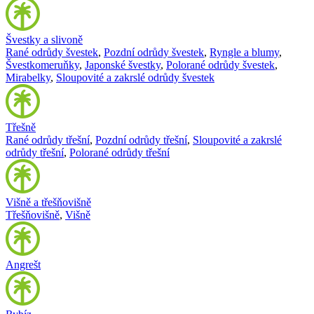
Švestky a slivoně
Rané odrůdy švestek
,
Pozdní odrůdy švestek
,
Ryngle a blumy
,
Švestkomeruňky
,
Japonské švestky
,
Polorané odrůdy švestek
,
Mirabelky
,
Sloupovité a zakrslé odrůdy švestek
Třešně
Rané odrůdy třešní
,
Pozdní odrůdy třešní
,
Sloupovité a zakrslé
odrůdy třešní
,
Polorané odrůdy třešní
Višně a třešňovišně
Třešňovišně
,
Višně
Angrešt