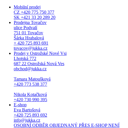
Mobilní prodej
CZ +420 775 750 377
SK +421 33 20 289 20
Prodejna Tovačov
ulice Podvalí
751 01 Tovačov
Šárka Hrabalová
+ 420 725 893 691
tovacov@jukka.cz
Prodej v Ostrožské Nové Vsi
Lhotská 772
687 22 Ostrožská Nová Ves
obchod@jukka.cz
Tamara Matoušková
+420 773 538 377
Nikola Kotačková
+420 730 990 395
E-shop
Eva Bartošová
+420 725 893 692
info@jukka.cz
OSOBNÍ ODBĚR OBJEDNANÝ PŘES E-SHOP NENÍ