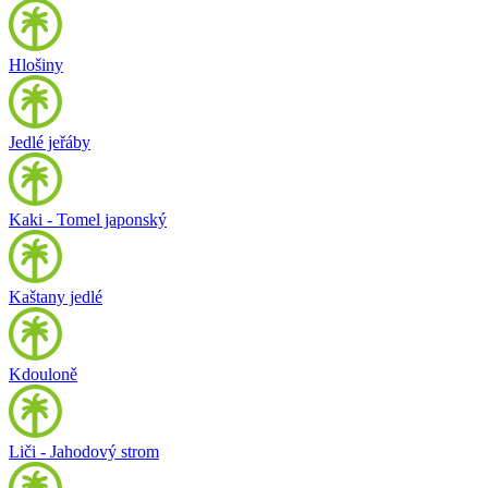
Hlošiny
Jedlé jeřáby
Kaki - Tomel japonský
Kaštany jedlé
Kdouloně
Liči - Jahodový strom