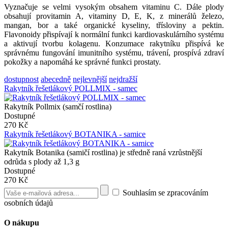
Vyznačuje se velmi vysokým obsahem vitaminu C. Dále plody
obsahují provitamin A, vitaminy D, E, K, z minerálů železo,
mangan, bor a také organické kyseliny, třísloviny a pektin.
Flavonoidy přispívají k normální funkci kardiovaskulárního systému
a aktivují tvorbu kolagenu. Konzumace rakytníku přispívá ke
správnému fungování imunitního systému, trávení, prospívá zdraví
pokožky a napomáhá ke správné funkci prostaty.
dostupnost
abecedně
nejlevnější
nejdražší
Rakytník řešetlákový POLLMIX - samec
Rakytník Pollmix (samčí rostlina)
Dostupné
270 Kč
Rakytník řešetlákový BOTANIKA - samice
Rakytník Botanika (samičí rostlina) je středně raná vzrůstnější
odrůda s plody až 1,3 g
Dostupné
270 Kč
Souhlasím se zpracováním
osobních údajů
O nákupu