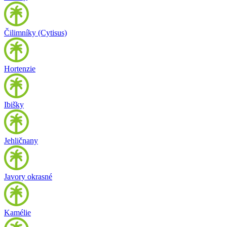
Čilimníky (Cytisus)
Hortenzie
Ibišky
Jehličnany
Javory okrasné
Kamélie