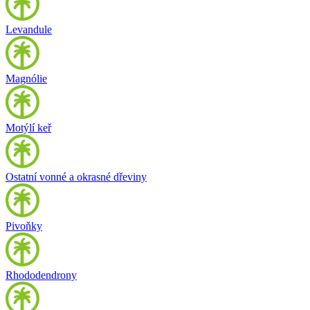
Levandule
Magnólie
Motýlí keř
Ostatní vonné a okrasné dřeviny
Pivoňky
Rhododendrony