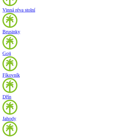
Vinná réva stolní
Brusinky
Goji
Fíkovník
Dřín
Jahody