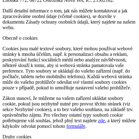
Lhotská 772, 68722 Ostrožská Nová Ves, IČ: 25502182.
Další detailní informace o tom, jak nás můžete kontaktovat a jak
zpracováváme osobní údaje (včetně cookies), se dozvíte v
dokumentu Zásady ochrany osobních údajů, který najdete na našem
webu.
Obecně o cookies
Cookies jsou malé textové soubory, které mohou používat webové
stránky k mnoha účelům, např. k personalizaci obsahu a reklam,
poskytování funkcí sociálních médií nebo analýze návštěvnosti,
některé slouží k tomu, aby si webová stránka pamatovala vaše
preference. Tyto soubory se ukládají do vašeho zařízení (např. do
počítače, tabletu nebo mobilního telefonu). Každá webová stránka
může do vašeho prohlížeče odesílat své vlastní soubory cookies
pouze v případě, pokud to umožňuje nastavení vašeho prohlížeče.
Zákon stanoví, že můžeme na vašem zařízení ukládat soubory
cookie, pokud jsou nezbytně nutné pro provoz těchto stránek (viz
sekce Nezbytné cookies), a to bez vašeho souhlasu, na základě tzv.
oprávněného zájmu. Pro všechny ostatní typy souborů cookie
potřebujeme váš souhlas, jehož plný text najdete
zde
, a který můžete
kdykoliv odvolat pomocí tohoto
formuláře
.
Druhy cookies