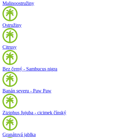
Malinoostružiny
Ostružiny
Citrusy
Bez černý - Sambucus nigra
Banán severu - Paw Paw
Ziziphus Jujuba - cicimek čínský
Granátová jablka