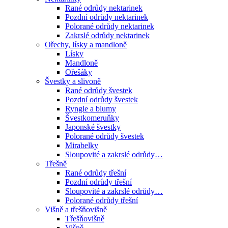
Rané odrůdy nektarinek
Pozdní odrůdy nektarinek
Polorané odrůdy nektarinek
Zakrslé odrůdy nektarinek
Ořechy, lísky a mandloně
Lísky
Mandloně
Ořešáky
Švestky a slivoně
Rané odrůdy švestek
Pozdní odrůdy švestek
Ryngle a blumy
Švestkomeruňky
Japonské švestky
Polorané odrůdy švestek
Mirabelky
Sloupovité a zakrslé odrůdy…
Třešně
Rané odrůdy třešní
Pozdní odrůdy třešní
Sloupovité a zakrslé odrůdy…
Polorané odrůdy třešní
Višně a třešňovišně
Třešňovišně
Višně