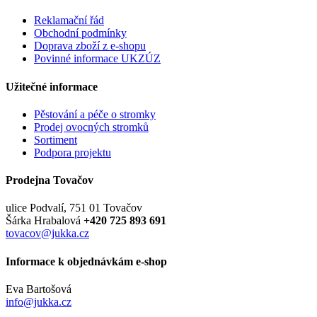
Reklamační řád
Obchodní podmínky
Doprava zboží z e-shopu
Povinné informace UKZÚZ
Užitečné informace
Pěstování a péče o stromky
Prodej ovocných stromků
Sortiment
Podpora projektu
Prodejna Tovačov
ulice Podvalí, 751 01 Tovačov
Šárka Hrabalová
+420 725 893 691
tovacov@jukka.cz
Informace k objednávkám e-shop
Eva Bartošová
info@jukka.cz