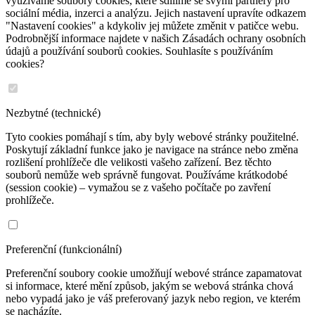
využíváme soubory cookies, které sdílíme se svými partnery pro
sociální média, inzerci a analýzu. Jejich nastavení upravíte odkazem
"Nastavení cookies" a kdykoliv jej můžete změnit v patičce webu.
Podrobnější informace najdete v našich Zásadách ochrany osobních
údajů a používání souborů cookies. Souhlasíte s používáním
cookies?
Nezbytné (technické)
Tyto cookies pomáhají s tím, aby byly webové stránky použitelné.
Poskytují základní funkce jako je navigace na stránce nebo změna
rozlišení prohlížeče dle velikosti vašeho zařízení. Bez těchto
souborů nemůže web správně fungovat. Používáme krátkodobé
(session cookie) – vymažou se z vašeho počítače po zavření
prohlížeče.
Preferenční (funkcionální)
Preferenční soubory cookie umožňují webové stránce zapamatovat
si informace, které mění způsob, jakým se webová stránka chová
nebo vypadá jako je váš preferovaný jazyk nebo region, ve kterém
se nacházíte.