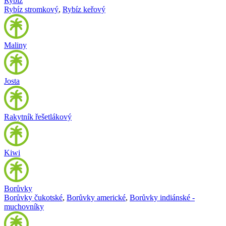
Rybíz
Rybíz stromkový
,
Rybíz keřový
Maliny
Josta
Rakytník řešetlákový
Kiwi
Borůvky
Borůvky čukotské
,
Borůvky americké
,
Borůvky indiánské -
muchovníky