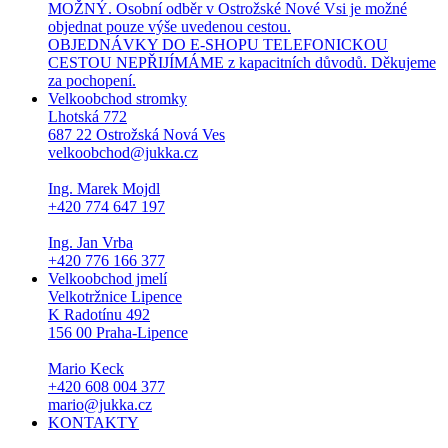
MOŽNÝ. Osobní odběr v Ostrožské Nové Vsi je možné
objednat pouze výše uvedenou cestou.
OBJEDNÁVKY DO E-SHOPU TELEFONICKOU
CESTOU NEPŘIJÍMÁME z kapacitních důvodů. Děkujeme
za pochopení.
Velkoobchod stromky
Lhotská 772
687 22 Ostrožská Nová Ves
velkoobchod@jukka.cz
Ing. Marek Mojdl
+420 774 647 197
Ing. Jan Vrba
+420 776 166 377
Velkoobchod jmelí
Velkotržnice Lipence
K Radotínu 492
156 00 Praha-Lipence
Mario Keck
+420 608 004 377
mario@jukka.cz
KONTAKTY