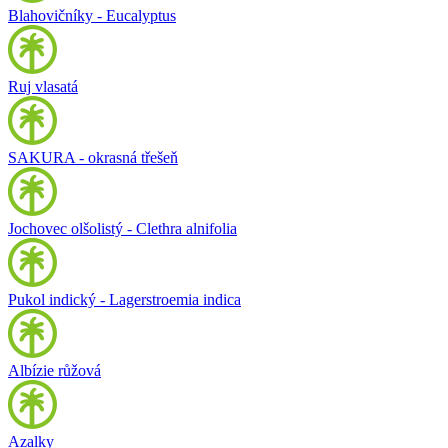
Blahovičníky - Eucalyptus
Ruj vlasatá
SAKURA - okrasná třešeň
Jochovec olšolistý - Clethra alnifolia
Pukol indický - Lagerstroemia indica
Albízie růžová
Azalky