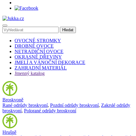
OVOCNÉ STROMKY
DROBNÉ OVOCE
NETRADIČNÍ OVOCE
OKRASNÉ DŘEVINY
JMELÍ A VÁNOČNÍ DEKORACE
ZAHRADNÍ MATERIÁL
Jmenný katalog
Broskvoně
Rané odrůdy broskvoní
,
Pozdní odrůdy broskvoní
,
Zakrslé odrůdy
broskvoní
,
Polorané odrůdy broskvoní
Hrušně