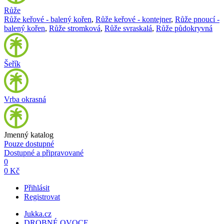
Růže
Růže keřové - balený kořen
,
Růže keřové - kontejner
,
Růže pnoucí -
balený kořen
,
Růže stromková
,
Růže svraskalá
,
Růže půdokryvná
Šeřík
Vrba okrasná
Jmenný katalog
Pouze dostupné
Dostupné a připravované
0
0 Kč
Přihlásit
Registrovat
Jukka.cz
DROBNÉ OVOCE