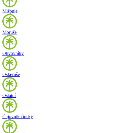
Mišpule
Moruše
Olivovníky
Oskeruše
Ostatní
Čajovník čínský