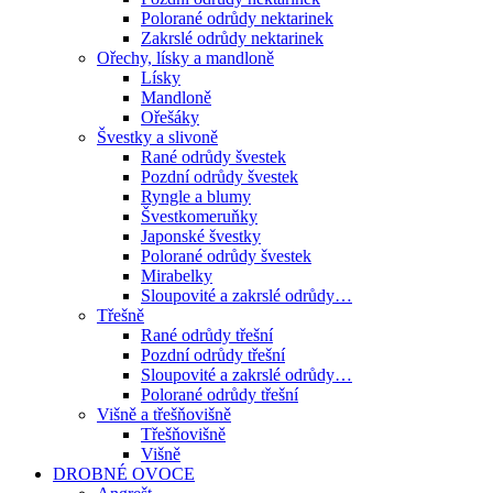
Polorané odrůdy nektarinek
Zakrslé odrůdy nektarinek
Ořechy, lísky a mandloně
Lísky
Mandloně
Ořešáky
Švestky a slivoně
Rané odrůdy švestek
Pozdní odrůdy švestek
Ryngle a blumy
Švestkomeruňky
Japonské švestky
Polorané odrůdy švestek
Mirabelky
Sloupovité a zakrslé odrůdy…
Třešně
Rané odrůdy třešní
Pozdní odrůdy třešní
Sloupovité a zakrslé odrůdy…
Polorané odrůdy třešní
Višně a třešňovišně
Třešňovišně
Višně
DROBNÉ OVOCE