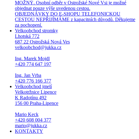
MOŽNÝ. Osobní odběr v Ostrožské Nové Vsi je možné
objednat pouze výše uvedenou cestou.
OBJEDNÁVKY DO E-SHOPU TELEFONICKOU
CESTOU NEPŘIJÍMÁME z kapacitních důvodů. Děkujeme
za pochopení.
Velkoobchod stromky
Lhotská 772
687 22 Ostrožská Nová Ves
velkoobchod@jukka.cz
Ing. Marek Mojdl
+420 774 647 197
Ing. Jan Vrba
+420 776 166 377
Velkoobchod jmelí
Velkotržnice Lipence
K Radotínu 492
156 00 Praha-Lipence
Mario Keck
+420 608 004 377
mario@jukka.cz
KONTAKTY