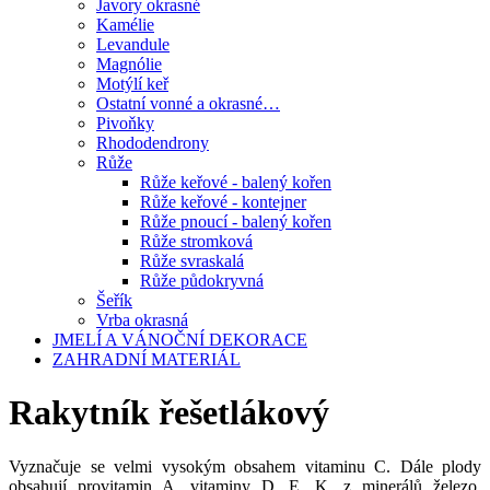
Javory okrasné
Kamélie
Levandule
Magnólie
Motýlí keř
Ostatní vonné a okrasné…
Pivoňky
Rhododendrony
Růže
Růže keřové - balený kořen
Růže keřové - kontejner
Růže pnoucí - balený kořen
Růže stromková
Růže svraskalá
Růže půdokryvná
Šeřík
Vrba okrasná
JMELÍ A VÁNOČNÍ DEKORACE
ZAHRADNÍ MATERIÁL
Rakytník řešetlákový
Vyznačuje se velmi vysokým obsahem vitaminu C. Dále plody
obsahují provitamin A, vitaminy D, E, K, z minerálů železo,