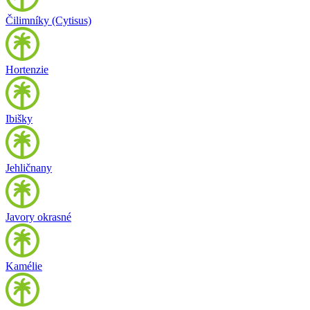
Čilimníky (Cytisus)
Hortenzie
Ibišky
Jehličnany
Javory okrasné
Kamélie