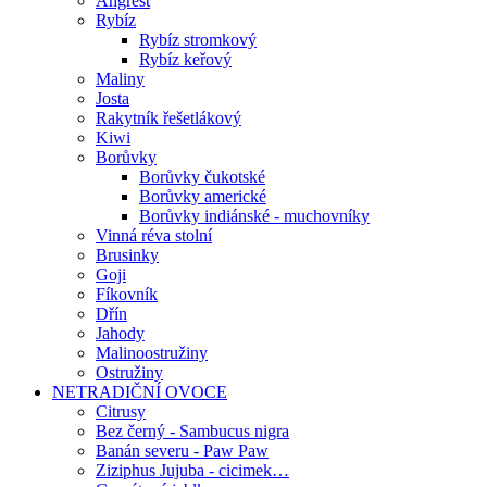
Angrešt
Rybíz
Rybíz stromkový
Rybíz keřový
Maliny
Josta
Rakytník řešetlákový
Kiwi
Borůvky
Borůvky čukotské
Borůvky americké
Borůvky indiánské - muchovníky
Vinná réva stolní
Brusinky
Goji
Fíkovník
Dřín
Jahody
Malinoostružiny
Ostružiny
NETRADIČNÍ OVOCE
Citrusy
Bez černý - Sambucus nigra
Banán severu - Paw Paw
Ziziphus Jujuba - cicimek…