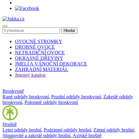
OVOCNÉ STROMKY
DROBNÉ OVOCE
NETRADIČNÍ OVOCE
OKRASNÉ DŘEVINY
JMELÍ A VÁNOČNÍ DEKORACE
ZAHRADNÍ MATERIÁL
Jmenný katalog
Broskvoně
Rané odrůdy broskvoní
,
Pozdní odrůdy broskvoní
,
Zakrslé odrůdy
broskvoní
,
Polorané odrůdy broskvoní
Hrušně
Letní odrůdy hrušní
,
Podzimní odrůdy hrušní
,
Zimní odrůdy hrušní
,
Sloupovité a zakrslé odrůdy hrušní
,
Asijské hrušně