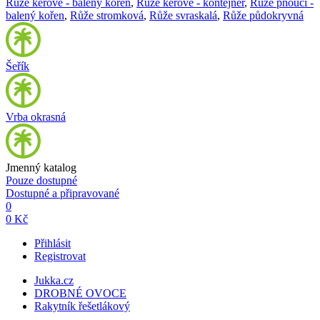
Růže keřové - balený kořen
,
Růže keřové - kontejner
,
Růže pnoucí -
balený kořen
,
Růže stromková
,
Růže svraskalá
,
Růže půdokryvná
Šeřík
Vrba okrasná
Jmenný katalog
Pouze dostupné
Dostupné a připravované
0
0 Kč
Přihlásit
Registrovat
Jukka.cz
DROBNÉ OVOCE
Rakytník řešetlákový