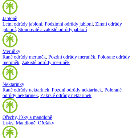
Jabloně
Letní odrůdy jabloní
,
Podzimní odrůdy jabloní
,
Zimní odrůdy
jabloní
,
Sloupovité a zakrslé odrůdy jabloní
Meruňky
Rané odrůdy meruněk
,
Pozdní odrůdy meruněk
,
Polorané odrůdy
meruněk
,
Zakrslé odrůdy meruněk
Nektarinky
Rané odrůdy nektarinek
,
Pozdní odrůdy nektarinek
,
Polorané
odrůdy nektarinek
,
Zakrslé odrůdy nektarinek
Ořechy, lísky a mandloně
Lísky
,
Mandloně
,
Ořešáky