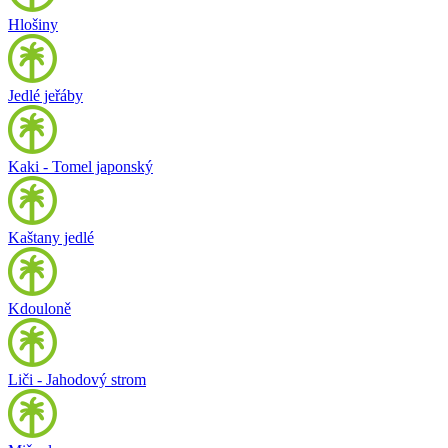
Hlošiny
Jedlé jeřáby
Kaki - Tomel japonský
Kaštany jedlé
Kdouloně
Liči - Jahodový strom