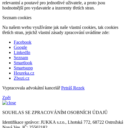
relevantní a poutavé pro jednotlivé uživatele, a proto jsou
hodnotnější pro vydavatele a inzerenty třetích stran.
Seznam cookies
Na našem webu využíváme jak naše vlastní cookies, tak cookies
třetích stran, jejichž vlastní zásady zpracování uvádíme zde:
Facebook
Google
LinkedIn
Seznam
Smartlook
Smartsupp
Heureka.cz
Zbozi.cz
Vypracovala advokátní kancelář
Petráš Rezek
Zpět
SOUHLAS SE ZPRACOVÁNÍM OSOBNÍCH ÚDAJŮ
Identifikace správce: JUKKA s.r.o., Lhotská 772, 68722 Ostrožská
Nová Ves, IČ: 25502182.