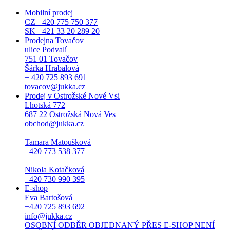
Mobilní prodej
CZ +420 775 750 377
SK +421 33 20 289 20
Prodejna Tovačov
ulice Podvalí
751 01 Tovačov
Šárka Hrabalová
+ 420 725 893 691
tovacov@jukka.cz
Prodej v Ostrožské Nové Vsi
Lhotská 772
687 22 Ostrožská Nová Ves
obchod@jukka.cz
Tamara Matoušková
+420 773 538 377
Nikola Kotačková
+420 730 990 395
E-shop
Eva Bartošová
+420 725 893 692
info@jukka.cz
OSOBNÍ ODBĚR OBJEDNANÝ PŘES E-SHOP NENÍ