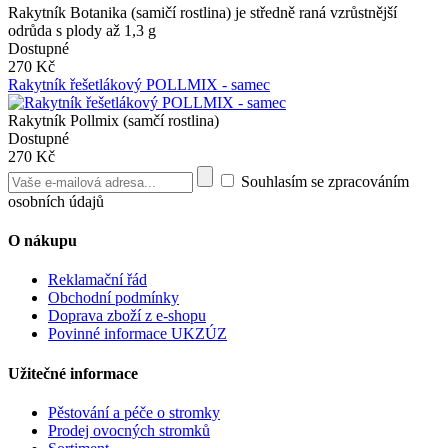
Rakytník Botanika (samičí rostlina) je středně raná vzrůstnější
odrůda s plody až 1,3 g
Dostupné
270 Kč
Rakytník řešetlákový POLLMIX - samec
Rakytník Pollmix (samčí rostlina)
Dostupné
270 Kč
Souhlasím se zpracováním
osobních údajů
O nákupu
Reklamační řád
Obchodní podmínky
Doprava zboží z e-shopu
Povinné informace UKZÚZ
Užitečné informace
Pěstování a péče o stromky
Prodej ovocných stromků