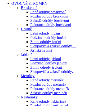
OVOCNÉ STROMKY
Broskvoně
Rané odrůdy broskvoní
Pozdní odrůdy broskvoní
Zakrslé odrůdy broskvoní
Polorané odrůdy broskvoní
Hrušně
Letní odrůdy hrušní
Podzimní odrůdy hrušní
Zimní odrůdy hrušní
Sloupovité a zakrslé odrůdy…
Asijské hrušně
Jabloně
Letní odrůdy jabloní
Podzimní odrůdy jabloní
Zimní odrůdy jabloní
Sloupovité a zakrslé odrůdy…
Meruňky
Rané odrůdy meruněk
Pozdní odrůdy meruněk
Polorané odrůdy meruněk
Zakrslé odrůdy meruněk
Nektarinky
Rané odrůdy nektarinek
Pozdní odrůdy nektarinek