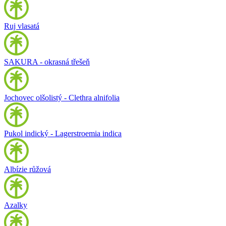
Ruj vlasatá
SAKURA - okrasná třešeň
Jochovec olšolistý - Clethra alnifolia
Pukol indický - Lagerstroemia indica
Albízie růžová
Azalky