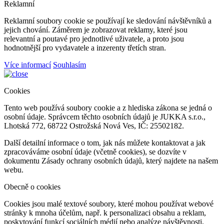
Reklamní
Reklamní soubory cookie se používají ke sledování návštěvníků a
jejich chování. Záměrem je zobrazovat reklamy, které jsou
relevantní a poutavé pro jednotlivé uživatele, a proto jsou
hodnotnější pro vydavatele a inzerenty třetích stran.
Více informací
Souhlasím
Cookies
Tento web používá soubory cookie a z hlediska zákona se jedná o
osobní údaje. Správcem těchto osobních údajů je JUKKA s.r.o.,
Lhotská 772, 68722 Ostrožská Nová Ves, IČ: 25502182.
Další detailní informace o tom, jak nás můžete kontaktovat a jak
zpracováváme osobní údaje (včetně cookies), se dozvíte v
dokumentu Zásady ochrany osobních údajů, který najdete na našem
webu.
Obecně o cookies
Cookies jsou malé textové soubory, které mohou používat webové
stránky k mnoha účelům, např. k personalizaci obsahu a reklam,
poskytování funkcí sociálních médií nebo analýze návštěvnosti,