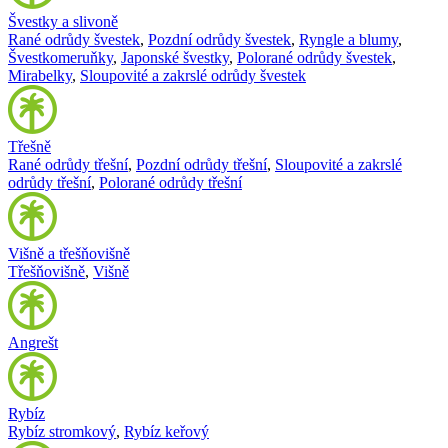
Švestky a slivoně
Rané odrůdy švestek
,
Pozdní odrůdy švestek
,
Ryngle a blumy
,
Švestkomeruňky
,
Japonské švestky
,
Polorané odrůdy švestek
,
Mirabelky
,
Sloupovité a zakrslé odrůdy švestek
Třešně
Rané odrůdy třešní
,
Pozdní odrůdy třešní
,
Sloupovité a zakrslé
odrůdy třešní
,
Polorané odrůdy třešní
Višně a třešňovišně
Třešňovišně
,
Višně
Angrešt
Rybíz
Rybíz stromkový
,
Rybíz keřový