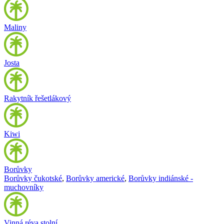
Maliny
Josta
Rakytník řešetlákový
Kiwi
Borůvky
Borůvky čukotské
,
Borůvky americké
,
Borůvky indiánské -
muchovníky
Vinná réva stolní