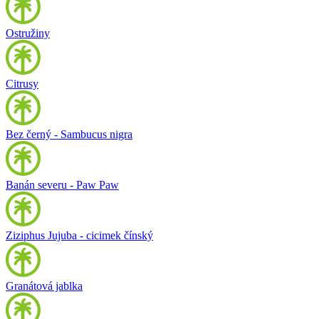
Ostružiny
Citrusy
Bez černý - Sambucus nigra
Banán severu - Paw Paw
Ziziphus Jujuba - cicimek čínský
Granátová jablka