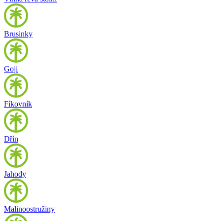
Brusinky
Goji
Fíkovník
Dřín
Jahody
Malinoostružiny