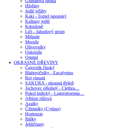
Granátová jablka
Hlošiny
Jedlé jeřáby
Kaki - Tomel japonský
Kaštany jedlé
Kdouloně
Liči - Jahodový strom
Mišpule
Moruše
Olivovníky
Oskeruše
Ostatní
OKRASNÉ DŘEVINY
Čajovník čínský
Blahovičníky - Eucalyptus
Ruj vlasatá
SAKURA - okrasná třešeň
Jochovec olšolistý - Clethra…
Pukol indický - Lagerstroemia…
Albízie růžová
Azalky
Čilimníky (Cytisus)
Hortenzie
Ibišky
Jehličnany