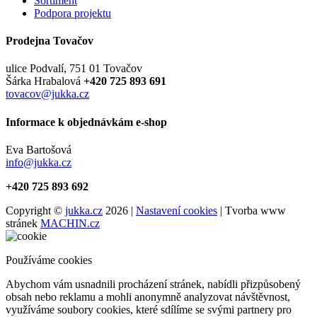
Sortiment
Podpora projektu
Prodejna Tovačov
ulice Podvalí, 751 01 Tovačov
Šárka Hrabalová
+420 725 893 691
tovacov@jukka.cz
Informace k objednávkám e-shop
Eva Bartošová
info@jukka.cz
+420 725 893 692
Copyright ©
jukka.cz
2026 |
Nastavení cookies
| Tvorba www
stránek
MACHIN.cz
Používáme cookies
Abychom vám usnadnili procházení stránek, nabídli přizpůsobený
obsah nebo reklamu a mohli anonymně analyzovat návštěvnost,
využíváme soubory cookies, které sdílíme se svými partnery pro