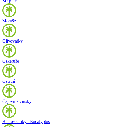
Mišpule
Moruše
Olivovníky
Oskeruše
Ostatní
Čajovník čínský
Blahovičníky - Eucalyptus