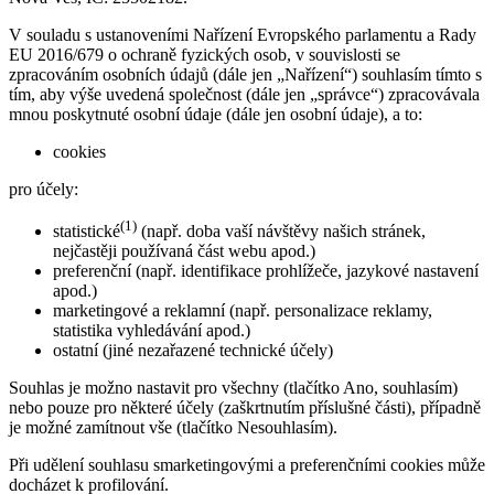
V souladu s ustanoveními Nařízení Evropského parlamentu a Rady
EU 2016/679 o ochraně fyzických osob, v souvislosti se
zpracováním osobních údajů (dále jen „Nařízení“) souhlasím tímto s
tím, aby výše uvedená společnost (dále jen „správce“) zpracovávala
mnou poskytnuté osobní údaje (dále jen osobní údaje), a to:
cookies
pro účely:
(1)
statistické
(např. doba vaší návštěvy našich stránek,
nejčastěji používaná část webu apod.)
preferenční (např. identifikace prohlížeče, jazykové nastavení
apod.)
marketingové a reklamní (např. personalizace reklamy,
statistika vyhledávání apod.)
ostatní (jiné nezařazené technické účely)
Souhlas je možno nastavit pro všechny (tlačítko Ano, souhlasím)
nebo pouze pro některé účely (zaškrtnutím příslušné části), případně
je možné zamítnout vše (tlačítko Nesouhlasím).
Při udělení souhlasu smarketingovými a preferenčními cookies může
docházet k profilování.