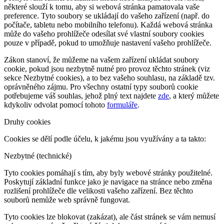
některé slouží k tomu, aby si webová stránka pamatovala vaše
preference. Tyto soubory se ukládají do vašeho zařízení (např. do
počítače, tabletu nebo mobilního telefonu). Každá webová stránka
může do vašeho prohlížeče odesílat své vlastní soubory cookies
pouze v případě, pokud to umožňuje nastavení vašeho prohlížeče.
Zákon stanoví, že můžeme na vašem zařízení ukládat soubory
cookie, pokud jsou nezbytně nutné pro provoz těchto stránek (viz
sekce Nezbytné cookies), a to bez vašeho souhlasu, na základě tzv.
oprávněného zájmu. Pro všechny ostatní typy souborů cookie
potřebujeme váš souhlas, jehož plný text najdete
zde
, a který můžete
kdykoliv odvolat pomocí tohoto
formuláře
.
Druhy cookies
Cookies se dělí podle účelu, k jakému jsou využívány a ta takto:
Nezbytné (technické)
Tyto cookies pomáhají s tím, aby byly webové stránky použitelné.
Poskytují základní funkce jako je navigace na stránce nebo změna
rozlišení prohlížeče dle velikosti vašeho zařízení. Bez těchto
souborů nemůže web správně fungovat.
Tyto cookies lze blokovat (zakázat), ale část stránek se vám nemusí