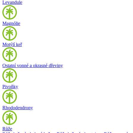
Levandule
Magnólie
Motýlí keř
Ostatní vonné a okrasné dřeviny
Pivoňky
Rhododendrony
Růže