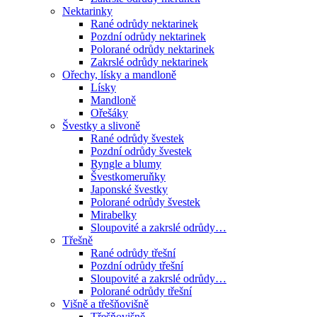
Nektarinky
Rané odrůdy nektarinek
Pozdní odrůdy nektarinek
Polorané odrůdy nektarinek
Zakrslé odrůdy nektarinek
Ořechy, lísky a mandloně
Lísky
Mandloně
Ořešáky
Švestky a slivoně
Rané odrůdy švestek
Pozdní odrůdy švestek
Ryngle a blumy
Švestkomeruňky
Japonské švestky
Polorané odrůdy švestek
Mirabelky
Sloupovité a zakrslé odrůdy…
Třešně
Rané odrůdy třešní
Pozdní odrůdy třešní
Sloupovité a zakrslé odrůdy…
Polorané odrůdy třešní
Višně a třešňovišně
Třešňovišně