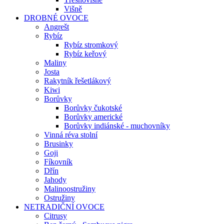
Višně
DROBNÉ OVOCE
Angrešt
Rybíz
Rybíz stromkový
Rybíz keřový
Maliny
Josta
Rakytník řešetlákový
Kiwi
Borůvky
Borůvky čukotské
Borůvky americké
Borůvky indiánské - muchovníky
Vinná réva stolní
Brusinky
Goji
Fíkovník
Dřín
Jahody
Malinoostružiny
Ostružiny
NETRADIČNÍ OVOCE
Citrusy