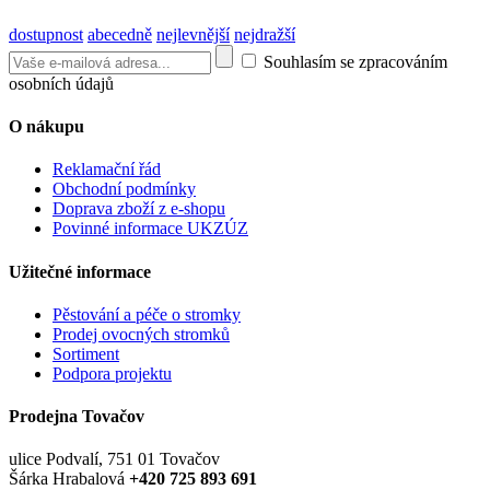
dostupnost
abecedně
nejlevnější
nejdražší
Souhlasím se zpracováním
osobních údajů
O nákupu
Reklamační řád
Obchodní podmínky
Doprava zboží z e-shopu
Povinné informace UKZÚZ
Užitečné informace
Pěstování a péče o stromky
Prodej ovocných stromků
Sortiment
Podpora projektu
Prodejna Tovačov
ulice Podvalí, 751 01 Tovačov
Šárka Hrabalová
+420 725 893 691