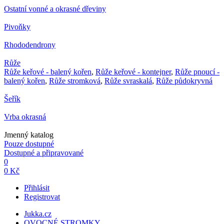
Ostatní vonné a okrasné dřeviny
Pivoňky
Rhododendrony
Růže
Růže keřové - balený kořen
,
Růže keřové - kontejner
,
Růže pnoucí -
balený kořen
,
Růže stromková
,
Růže svraskalá
,
Růže půdokryvná
Šeřík
Vrba okrasná
Jmenný katalog
Pouze dostupné
Dostupné a připravované
0
0 Kč
Přihlásit
Registrovat
Jukka.cz
OVOCNÉ STROMKY