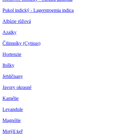
Pukol indický - Lagerstroemia indica
Albízie růžová
Azalky
Čilimníky (Cytisus)
Hortenzie
Ibišky
Jehličnany
Javory okrasné
Kamélie
Levandule
Magnólie
Motýlí keř