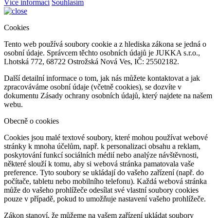
Více informací
Souhlasím
Cookies
Tento web používá soubory cookie a z hlediska zákona se jedná o
osobní údaje. Správcem těchto osobních údajů je JUKKA s.r.o.,
Lhotská 772, 68722 Ostrožská Nová Ves, IČ: 25502182.
Další detailní informace o tom, jak nás můžete kontaktovat a jak
zpracováváme osobní údaje (včetně cookies), se dozvíte v
dokumentu Zásady ochrany osobních údajů, který najdete na našem
webu.
Obecně o cookies
Cookies jsou malé textové soubory, které mohou používat webové
stránky k mnoha účelům, např. k personalizaci obsahu a reklam,
poskytování funkcí sociálních médií nebo analýze návštěvnosti,
některé slouží k tomu, aby si webová stránka pamatovala vaše
preference. Tyto soubory se ukládají do vašeho zařízení (např. do
počítače, tabletu nebo mobilního telefonu). Každá webová stránka
může do vašeho prohlížeče odesílat své vlastní soubory cookies
pouze v případě, pokud to umožňuje nastavení vašeho prohlížeče.
Zákon stanoví, že můžeme na vašem zařízení ukládat soubory