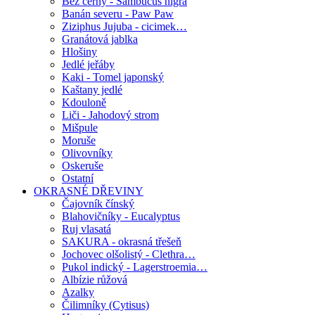
Bez černý - Sambucus nigra
Banán severu - Paw Paw
Ziziphus Jujuba - cicimek…
Granátová jablka
Hlošiny
Jedlé jeřáby
Kaki - Tomel japonský
Kaštany jedlé
Kdouloně
Liči - Jahodový strom
Mišpule
Moruše
Olivovníky
Oskeruše
Ostatní
OKRASNÉ DŘEVINY
Čajovník čínský
Blahovičníky - Eucalyptus
Ruj vlasatá
SAKURA - okrasná třešeň
Jochovec olšolistý - Clethra…
Pukol indický - Lagerstroemia…
Albízie růžová
Azalky
Čilimníky (Cytisus)