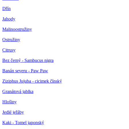
Dřín
Jahody
Malinoostružiny
Ostružiny
Citrusy
Bez černý - Sambucus nigra
Banán severu - Paw Paw
Ziziphus Jujuba - cicimek čínský
Granátová jablka
Hlošiny
Jedlé jeřáby
Kaki - Tomel japonský