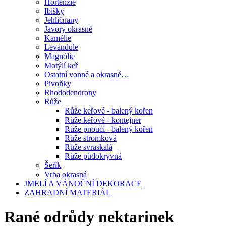
Hortenzie
Ibišky
Jehličnany
Javory okrasné
Kamélie
Levandule
Magnólie
Motýlí keř
Ostatní vonné a okrasné…
Pivoňky
Rhododendrony
Růže
Růže keřové - balený kořen
Růže keřové - kontejner
Růže pnoucí - balený kořen
Růže stromková
Růže svraskalá
Růže půdokryvná
Šeřík
Vrba okrasná
JMELÍ A VÁNOČNÍ DEKORACE
ZAHRADNÍ MATERIÁL
Rané odrůdy nektarinek