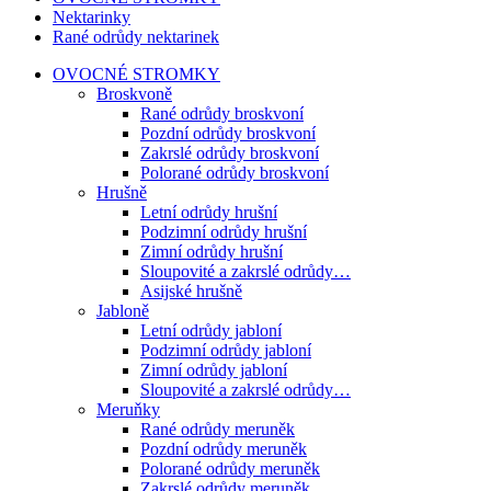
Nektarinky
Rané odrůdy nektarinek
OVOCNÉ STROMKY
Broskvoně
Rané odrůdy broskvoní
Pozdní odrůdy broskvoní
Zakrslé odrůdy broskvoní
Polorané odrůdy broskvoní
Hrušně
Letní odrůdy hrušní
Podzimní odrůdy hrušní
Zimní odrůdy hrušní
Sloupovité a zakrslé odrůdy…
Asijské hrušně
Jabloně
Letní odrůdy jabloní
Podzimní odrůdy jabloní
Zimní odrůdy jabloní
Sloupovité a zakrslé odrůdy…
Meruňky
Rané odrůdy meruněk
Pozdní odrůdy meruněk
Polorané odrůdy meruněk
Zakrslé odrůdy meruněk