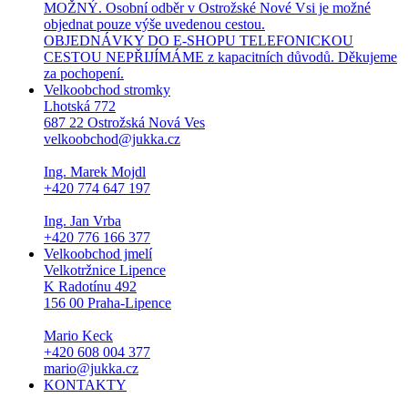
MOŽNÝ. Osobní odběr v Ostrožské Nové Vsi je možné
objednat pouze výše uvedenou cestou.
OBJEDNÁVKY DO E-SHOPU TELEFONICKOU
CESTOU NEPŘIJÍMÁME z kapacitních důvodů. Děkujeme
za pochopení.
Velkoobchod stromky
Lhotská 772
687 22 Ostrožská Nová Ves
velkoobchod@jukka.cz
Ing. Marek Mojdl
+420 774 647 197
Ing. Jan Vrba
+420 776 166 377
Velkoobchod jmelí
Velkotržnice Lipence
K Radotínu 492
156 00 Praha-Lipence
Mario Keck
+420 608 004 377
mario@jukka.cz
KONTAKTY