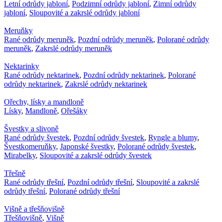
Letní odrůdy jabloní
,
Podzimní odrůdy jabloní
,
Zimní odrůdy
jabloní
,
Sloupovité a zakrslé odrůdy jabloní
Meruňky
Rané odrůdy meruněk
,
Pozdní odrůdy meruněk
,
Polorané odrůdy
meruněk
,
Zakrslé odrůdy meruněk
Nektarinky
Rané odrůdy nektarinek
,
Pozdní odrůdy nektarinek
,
Polorané
odrůdy nektarinek
,
Zakrslé odrůdy nektarinek
Ořechy, lísky a mandloně
Lísky
,
Mandloně
,
Ořešáky
Švestky a slivoně
Rané odrůdy švestek
,
Pozdní odrůdy švestek
,
Ryngle a blumy
,
Švestkomeruňky
,
Japonské švestky
,
Polorané odrůdy švestek
,
Mirabelky
,
Sloupovité a zakrslé odrůdy švestek
Třešně
Rané odrůdy třešní
,
Pozdní odrůdy třešní
,
Sloupovité a zakrslé
odrůdy třešní
,
Polorané odrůdy třešní
Višně a třešňovišně
Třešňovišně
,
Višně