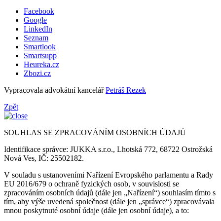
Facebook
Google
LinkedIn
Seznam
Smartlook
Smartsupp
Heureka.cz
Zbozi.cz
Vypracovala advokátní kancelář
Petráš Rezek
Zpět
SOUHLAS SE ZPRACOVÁNÍM OSOBNÍCH ÚDAJŮ
Identifikace správce: JUKKA s.r.o., Lhotská 772, 68722 Ostrožská
Nová Ves, IČ: 25502182.
V souladu s ustanoveními Nařízení Evropského parlamentu a Rady
EU 2016/679 o ochraně fyzických osob, v souvislosti se
zpracováním osobních údajů (dále jen „Nařízení“) souhlasím tímto s
tím, aby výše uvedená společnost (dále jen „správce“) zpracovávala
mnou poskytnuté osobní údaje (dále jen osobní údaje), a to: