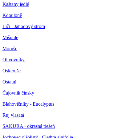
Kaštany jedlé
Kdouloně
Liči - Jahodový strom
Mišpule
Moruše
Olivovníky
Oskeruše
Ostatní
Čajovník čínský
Blahovičníky - Eucalyptus
Ruj vlasatá
SAKURA - okrasná třešeň
Jochovec olšolistý - Clethra alnifolia