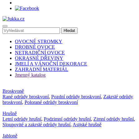
OVOCNÉ STROMKY
DROBNÉ OVOCE
NETRADIČNÍ OVOCE
OKRASNÉ DŘEVINY
JMELÍ A VÁNOČNÍ DEKORACE
ZAHRADNÍ MATERIÁL
Jmenný katalog
Broskvoně
Rané odrůdy broskvoní
,
Pozdní odrůdy broskvoní
,
Zakrslé odrůdy
broskvoní
,
Polorané odrůdy broskvoní
Hrušně
Letní odrůdy hrušní
,
Podzimní odrůdy hrušní
,
Zimní odrůdy hrušní
,
Sloupovité a zakrslé odrůdy hrušní
,
Asijské hrušně
Jabloně