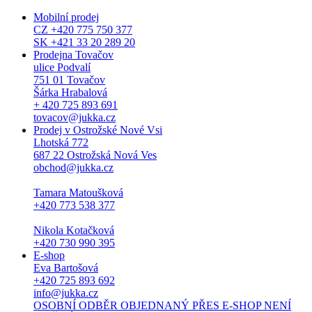
Mobilní prodej
CZ +420 775 750 377
SK +421 33 20 289 20
Prodejna Tovačov
ulice Podvalí
751 01 Tovačov
Šárka Hrabalová
+ 420 725 893 691
tovacov@jukka.cz
Prodej v Ostrožské Nové Vsi
Lhotská 772
687 22 Ostrožská Nová Ves
obchod@jukka.cz
Tamara Matoušková
+420 773 538 377
Nikola Kotačková
+420 730 990 395
E-shop
Eva Bartošová
+420 725 893 692
info@jukka.cz
OSOBNÍ ODBĚR OBJEDNANÝ PŘES E-SHOP NENÍ