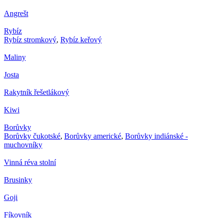
Angrešt
Rybíz
Rybíz stromkový
,
Rybíz keřový
Maliny
Josta
Rakytník řešetlákový
Kiwi
Borůvky
Borůvky čukotské
,
Borůvky americké
,
Borůvky indiánské -
muchovníky
Vinná réva stolní
Brusinky
Goji
Fíkovník