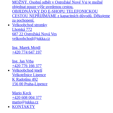
MOŽNÝ. Osobní odběr v Ostrožské Nové Vsi je možné
objednat pouze výše uvedenou cestou.
OBJEDNÁVKY DO E-SHOPU TELEFONICKOU
CESTOU NEPŘIJÍMÁME z kapacitních důvodů. Děkujeme
za pochopení.
Velkoobchod stromky
Lhotská 772
687 22 Ostrožská Nová Ves
velkoobchod@jukka.cz
Ing. Marek Mojdl
+420 774 647 197
Ing. Jan Vrba
+420 776 166 377
Velkoobchod jmelí
Velkotržnice Lipence
K Radotínu 492
156 00 Praha-Lipence
Mario Keck
+420 608 004 377
mario@jukka.cz
KONTAKTY