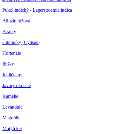
Pukol indický - Lagerstroemia indica
Albízie růžová
Azalky
Čilimníky (Cytisus)
Hortenzie
Ibišky
Jehličnany
Javory okrasné
Kamélie
Levandule
Magnólie
Motýlí keř