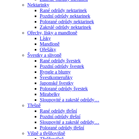
Nektarinky
Rané odrůdy nektarinek
Pozdní odrůdy nektarinek
Polorané odrůdy nektarinek
Zakrslé odrůdy nektarinek
Ořechy, lísky a mandloně
Lísky
Mandloně
Ořešáky
Švestky a slivoně
Rané odrůdy švestek
Pozdní odrůdy švestek
Ryngle a blumy
Švestkomeruňky
Japonské švestky
Polorané odrůdy švestek
Mirabelky
Sloupovité a zakrslé odrůdy…
Třešně
Rané odrůdy třešní
Pozdní odrůdy třešní
Sloupovité a zakrslé odrůdy…
Polorané odrůdy třešní
Višně a třešňovišně
Třešňovišně