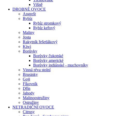
Višně
DROBNÉ OVOCE
Angrešt
Rybíz
Rybíz stromkový
Rybíz keřový
Maliny
Josta
Rakytník řešetlákový
Kiwi
Borůvky
Borůvky čukotské
Borůvky americké
Borůvky indiánské - muchovníky
Vinná réva stolní
Brusinky
Goji
Fíkovník
Dřín
Jahody
Malinoostružiny
Ostružiny
NETRADIČNÍ OVOCE
Citrusy