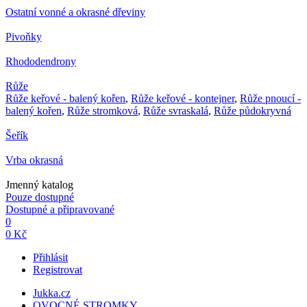
Ostatní vonné a okrasné dřeviny
Pivoňky
Rhododendrony
Růže
Růže keřové - balený kořen
,
Růže keřové - kontejner
,
Růže pnoucí -
balený kořen
,
Růže stromková
,
Růže svraskalá
,
Růže půdokryvná
Šeřík
Vrba okrasná
Jmenný katalog
Pouze dostupné
Dostupné a připravované
0
0 Kč
Přihlásit
Registrovat
Jukka.cz
OVOCNÉ STROMKY