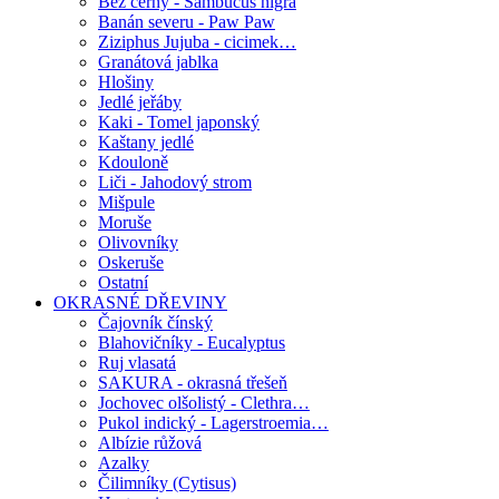
Bez černý - Sambucus nigra
Banán severu - Paw Paw
Ziziphus Jujuba - cicimek…
Granátová jablka
Hlošiny
Jedlé jeřáby
Kaki - Tomel japonský
Kaštany jedlé
Kdouloně
Liči - Jahodový strom
Mišpule
Moruše
Olivovníky
Oskeruše
Ostatní
OKRASNÉ DŘEVINY
Čajovník čínský
Blahovičníky - Eucalyptus
Ruj vlasatá
SAKURA - okrasná třešeň
Jochovec olšolistý - Clethra…
Pukol indický - Lagerstroemia…
Albízie růžová
Azalky
Čilimníky (Cytisus)