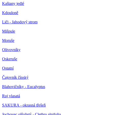
Kaštany jedlé
Kdouloně
Liči - Jahodový strom
Mišpule
Moruše
Olivovníky
Oskeruše
Ostatní
Čajovník čínský
Blahovičníky - Eucalyptus
Ruj vlasatá
SAKURA - okrasná třešeň
Jochovec olšolistý - Clethra alnifolia