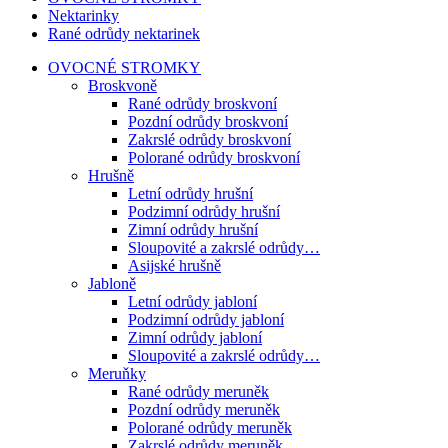
Nektarinky
Rané odrůdy nektarinek
OVOCNÉ STROMKY
Broskvoně
Rané odrůdy broskvoní
Pozdní odrůdy broskvoní
Zakrslé odrůdy broskvoní
Polorané odrůdy broskvoní
Hrušně
Letní odrůdy hrušní
Podzimní odrůdy hrušní
Zimní odrůdy hrušní
Sloupovité a zakrslé odrůdy…
Asijské hrušně
Jabloně
Letní odrůdy jabloní
Podzimní odrůdy jabloní
Zimní odrůdy jabloní
Sloupovité a zakrslé odrůdy…
Meruňky
Rané odrůdy meruněk
Pozdní odrůdy meruněk
Polorané odrůdy meruněk
Zakrslé odrůdy meruněk