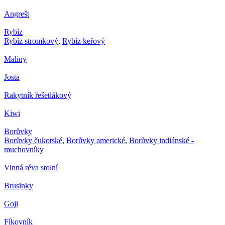
Angrešt
Rybíz
Rybíz stromkový
,
Rybíz keřový
Maliny
Josta
Rakytník řešetlákový
Kiwi
Borůvky
Borůvky čukotské
,
Borůvky americké
,
Borůvky indiánské -
muchovníky
Vinná réva stolní
Brusinky
Goji
Fíkovník