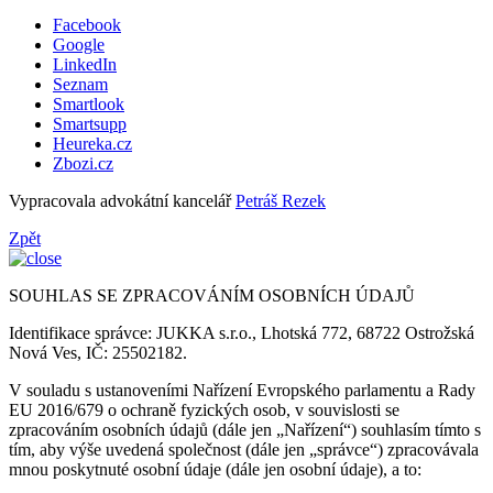
Facebook
Google
LinkedIn
Seznam
Smartlook
Smartsupp
Heureka.cz
Zbozi.cz
Vypracovala advokátní kancelář
Petráš Rezek
Zpět
SOUHLAS SE ZPRACOVÁNÍM OSOBNÍCH ÚDAJŮ
Identifikace správce: JUKKA s.r.o., Lhotská 772, 68722 Ostrožská
Nová Ves, IČ: 25502182.
V souladu s ustanoveními Nařízení Evropského parlamentu a Rady
EU 2016/679 o ochraně fyzických osob, v souvislosti se
zpracováním osobních údajů (dále jen „Nařízení“) souhlasím tímto s
tím, aby výše uvedená společnost (dále jen „správce“) zpracovávala
mnou poskytnuté osobní údaje (dále jen osobní údaje), a to: