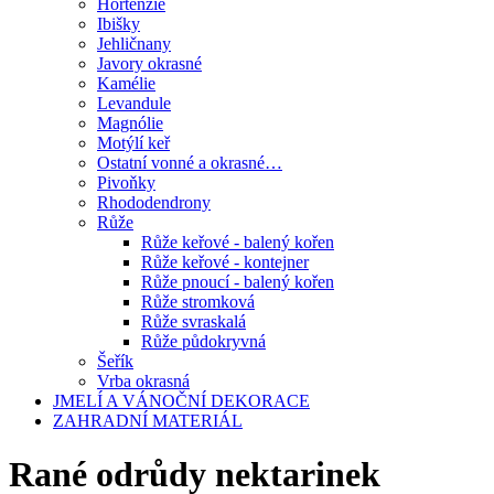
Hortenzie
Ibišky
Jehličnany
Javory okrasné
Kamélie
Levandule
Magnólie
Motýlí keř
Ostatní vonné a okrasné…
Pivoňky
Rhododendrony
Růže
Růže keřové - balený kořen
Růže keřové - kontejner
Růže pnoucí - balený kořen
Růže stromková
Růže svraskalá
Růže půdokryvná
Šeřík
Vrba okrasná
JMELÍ A VÁNOČNÍ DEKORACE
ZAHRADNÍ MATERIÁL
Rané odrůdy nektarinek