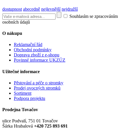
dostupnost
abecedně
nejlevnější
nejdražší
Souhlasím se zpracováním
osobních údajů
O nákupu
Reklamační řád
Obchodní podmínky
Doprava zboží z e-shopu
Povinné informace UKZÚZ
Užitečné informace
Pěstování a péče o stromky
Prodej ovocných stromků
Sortiment
Podpora projektu
Prodejna Tovačov
ulice Podvalí, 751 01 Tovačov
Šárka Hrabalová
+420 725 893 691