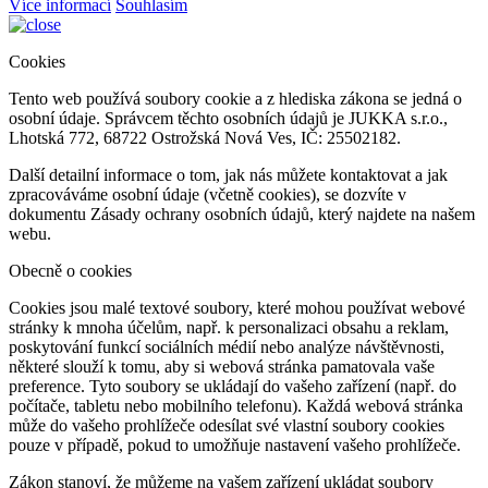
Více informací
Souhlasím
Cookies
Tento web používá soubory cookie a z hlediska zákona se jedná o
osobní údaje. Správcem těchto osobních údajů je JUKKA s.r.o.,
Lhotská 772, 68722 Ostrožská Nová Ves, IČ: 25502182.
Další detailní informace o tom, jak nás můžete kontaktovat a jak
zpracováváme osobní údaje (včetně cookies), se dozvíte v
dokumentu Zásady ochrany osobních údajů, který najdete na našem
webu.
Obecně o cookies
Cookies jsou malé textové soubory, které mohou používat webové
stránky k mnoha účelům, např. k personalizaci obsahu a reklam,
poskytování funkcí sociálních médií nebo analýze návštěvnosti,
některé slouží k tomu, aby si webová stránka pamatovala vaše
preference. Tyto soubory se ukládají do vašeho zařízení (např. do
počítače, tabletu nebo mobilního telefonu). Každá webová stránka
může do vašeho prohlížeče odesílat své vlastní soubory cookies
pouze v případě, pokud to umožňuje nastavení vašeho prohlížeče.
Zákon stanoví, že můžeme na vašem zařízení ukládat soubory