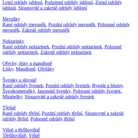
Letní odrůdy jabloní
,
Podzimní odrůdy jabloní
,
Zimní odrůdy
jabloní
,
Sloupovité a zakrslé odrůdy jabloní
Meruňky
Rané odrůdy meruněk
,
Pozdní odrůdy meruněk
,
Polorané odrůdy
meruněk
,
Zakrslé odrůdy meruněk
Nektarinky
Rané odrůdy nektarinek
,
Pozdní odrůdy nektarinek
,
Polorané
odrůdy nektarinek
,
Zakrslé odrůdy nektarinek
Ořechy, lísky a mandloně
Lísky
,
Mandloně
,
Ořešáky
Švestky a slivoně
Rané odrůdy švestek
,
Pozdní odrůdy švestek
,
Ryngle a blumy
,
Švestkomeruňky
,
Japonské švestky
,
Polorané odrůdy švestek
,
Mirabelky
,
Sloupovité a zakrslé odrůdy švestek
Třešně
Rané odrůdy třešní
,
Pozdní odrůdy třešní
,
Sloupovité a zakrslé
odrůdy třešní
,
Polorané odrůdy třešní
Višně a třešňovišně
Třešňovišně
,
Višně