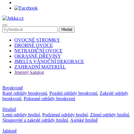
OVOCNÉ STROMKY
DROBNÉ OVOCE
NETRADIČNÍ OVOCE
OKRASNÉ DŘEVINY
JMELÍ A VÁNOČNÍ DEKORACE
ZAHRADNÍ MATERIÁL
Jmenný katalog
Broskvoně
Rané odrůdy broskvoní
,
Pozdní odrůdy broskvoní
,
Zakrslé odrůdy
broskvoní
,
Polorané odrůdy broskvoní
Hrušně
Letní odrůdy hrušní
,
Podzimní odrůdy hrušní
,
Zimní odrůdy hrušní
,
Sloupovité a zakrslé odrůdy hrušní
,
Asijské hrušně
Jabloně