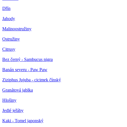
Dřín
Jahody
Malinoostružiny
Ostružiny
Citrusy
Bez černý - Sambucus nigra
Banán severu - Paw Paw
Ziziphus Jujuba - cicimek čínský
Granátová jablka
Hlošiny
Jedlé jeřáby
Kaki - Tomel japonský