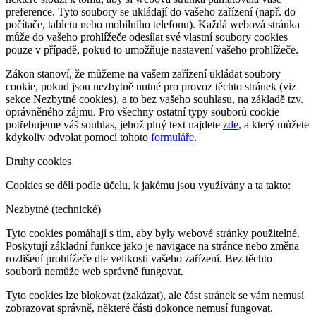
preference. Tyto soubory se ukládají do vašeho zařízení (např. do
počítače, tabletu nebo mobilního telefonu). Každá webová stránka
může do vašeho prohlížeče odesílat své vlastní soubory cookies
pouze v případě, pokud to umožňuje nastavení vašeho prohlížeče.
Zákon stanoví, že můžeme na vašem zařízení ukládat soubory
cookie, pokud jsou nezbytně nutné pro provoz těchto stránek (viz
sekce Nezbytné cookies), a to bez vašeho souhlasu, na základě tzv.
oprávněného zájmu. Pro všechny ostatní typy souborů cookie
potřebujeme váš souhlas, jehož plný text najdete
zde
, a který můžete
kdykoliv odvolat pomocí tohoto
formuláře
.
Druhy cookies
Cookies se dělí podle účelu, k jakému jsou využívány a ta takto:
Nezbytné (technické)
Tyto cookies pomáhají s tím, aby byly webové stránky použitelné.
Poskytují základní funkce jako je navigace na stránce nebo změna
rozlišení prohlížeče dle velikosti vašeho zařízení. Bez těchto
souborů nemůže web správně fungovat.
Tyto cookies lze blokovat (zakázat), ale část stránek se vám nemusí
zobrazovat správně, některé části dokonce nemusí fungovat.