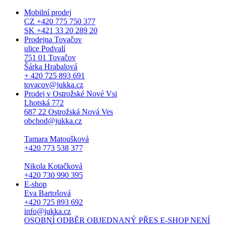
Mobilní prodej
CZ +420 775 750 377
SK +421 33 20 289 20
Prodejna Tovačov
ulice Podvalí
751 01 Tovačov
Šárka Hrabalová
+ 420 725 893 691
tovacov@jukka.cz
Prodej v Ostrožské Nové Vsi
Lhotská 772
687 22 Ostrožská Nová Ves
obchod@jukka.cz
Tamara Matoušková
+420 773 538 377
Nikola Kotačková
+420 730 990 395
E-shop
Eva Bartošová
+420 725 893 692
info@jukka.cz
OSOBNÍ ODBĚR OBJEDNANÝ PŘES E-SHOP NENÍ