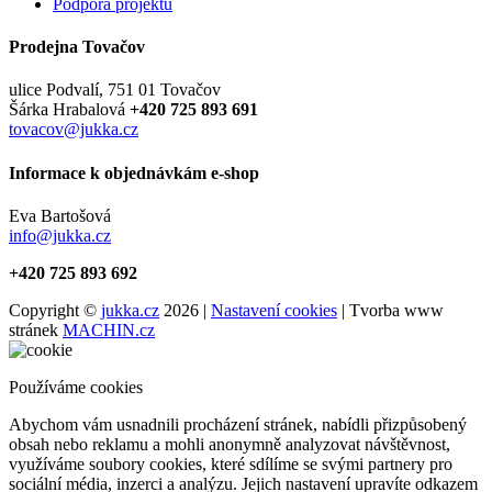
Podpora projektu
Prodejna Tovačov
ulice Podvalí, 751 01 Tovačov
Šárka Hrabalová
+420 725 893 691
tovacov@jukka.cz
Informace k objednávkám e-shop
Eva Bartošová
info@jukka.cz
+420 725 893 692
Copyright ©
jukka.cz
2026 |
Nastavení cookies
| Tvorba www
stránek
MACHIN.cz
Používáme cookies
Abychom vám usnadnili procházení stránek, nabídli přizpůsobený
obsah nebo reklamu a mohli anonymně analyzovat návštěvnost,
využíváme soubory cookies, které sdílíme se svými partnery pro
sociální média, inzerci a analýzu. Jejich nastavení upravíte odkazem