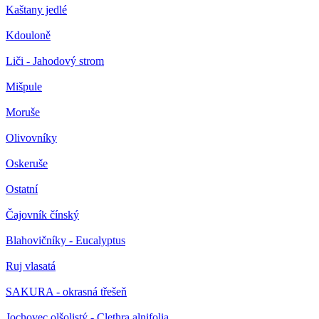
Kaštany jedlé
Kdouloně
Liči - Jahodový strom
Mišpule
Moruše
Olivovníky
Oskeruše
Ostatní
Čajovník čínský
Blahovičníky - Eucalyptus
Ruj vlasatá
SAKURA - okrasná třešeň
Jochovec olšolistý - Clethra alnifolia