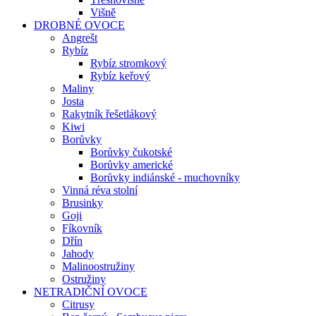
Višně
DROBNÉ OVOCE
Angrešt
Rybíz
Rybíz stromkový
Rybíz keřový
Maliny
Josta
Rakytník řešetlákový
Kiwi
Borůvky
Borůvky čukotské
Borůvky americké
Borůvky indiánské - muchovníky
Vinná réva stolní
Brusinky
Goji
Fíkovník
Dřín
Jahody
Malinoostružiny
Ostružiny
NETRADIČNÍ OVOCE
Citrusy