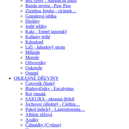
Bez černý - Sambucus nigra
Banán severu - Paw Paw
Ziziphus Jujuba - cicimek…
Granátová jablka
Hlošiny
Jedlé jeřáby
Kaki - Tomel japonský
Kaštany jedlé
Kdouloně
Liči - Jahodový strom
Mišpule
Moruše
Olivovníky
Oskeruše
Ostatní
OKRASNÉ DŘEVINY
Čajovník čínský
Blahovičníky - Eucalyptus
Ruj vlasatá
SAKURA - okrasná třešeň
Jochovec olšolistý - Clethra…
Pukol indický - Lagerstroemia…
Albízie růžová
Azalky
Čilimníky (Cytisus)