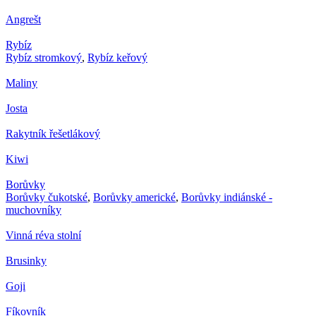
Angrešt
Rybíz
Rybíz stromkový
,
Rybíz keřový
Maliny
Josta
Rakytník řešetlákový
Kiwi
Borůvky
Borůvky čukotské
,
Borůvky americké
,
Borůvky indiánské -
muchovníky
Vinná réva stolní
Brusinky
Goji
Fíkovník