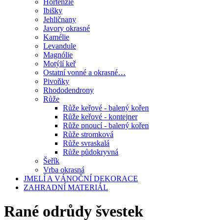
Hortenzie
Ibišky
Jehličnany
Javory okrasné
Kamélie
Levandule
Magnólie
Motýlí keř
Ostatní vonné a okrasné…
Pivoňky
Rhododendrony
Růže
Růže keřové - balený kořen
Růže keřové - kontejner
Růže pnoucí - balený kořen
Růže stromková
Růže svraskalá
Růže půdokryvná
Šeřík
Vrba okrasná
JMELÍ A VÁNOČNÍ DEKORACE
ZAHRADNÍ MATERIÁL
Rané odrůdy švestek