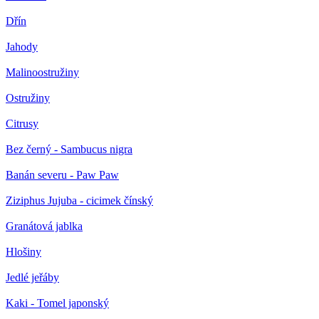
Dřín
Jahody
Malinoostružiny
Ostružiny
Citrusy
Bez černý - Sambucus nigra
Banán severu - Paw Paw
Ziziphus Jujuba - cicimek čínský
Granátová jablka
Hlošiny
Jedlé jeřáby
Kaki - Tomel japonský