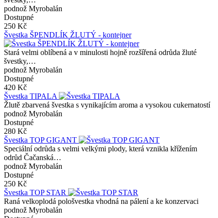
podnož Myrobalán
Dostupné
250 Kč
Švestka ŠPENDLÍK ŽLUTÝ - kontejner
Stará velmi oblíbená a v minulosti hojně rozšířená odrůda žluté
švestky,…
podnož Myrobalán
Dostupné
420 Kč
Švestka TIPALA
Žlutě zbarvená švestka s vynikajícím aroma a vysokou cukernatostí
podnož Myrobalán
Dostupné
280 Kč
Švestka TOP GIGANT
Speciální odrůda s velmi velkými plody, která vznikla křížením
odrůd Čačanská…
podnož Myrobalán
Dostupné
250 Kč
Švestka TOP STAR
Raná velkoplodá pološvestka vhodná na pálení a ke konzervaci
podnož Myrobalán