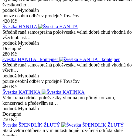
švestkového…
podnož Myrobalán
pouze osobní odběr v prodejně Tovačov
420 Kč
Švestka HANITA
Středně raná samosprašná pološvestka velmi dobré chuti vhodná do
všech oblast…
podnož Myrobalán
Dostupné
280 Kč
švestka HANITA - kontejner
Středně raná samosprašná pološvestka velmi dobré chuti vhodná do
všech…
podnož Myrobalán
pouze osobní odběr v prodejně Tovačov
460 Kč
Švestka KATINKA
Velmi raná odrůda pološvestky vhodná pro přímý konzum,
konzervaci a především su…
podnož Myrobalán
Dostupné
250 Kč
Švestka ŠPENDLÍK ŽLUTÝ
Stará velmi oblíbená a v minulosti hojně rozšířená odrůda žluté
švestky,…