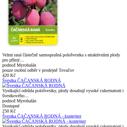
Velmi raná částečně samosprašná pološvestka s atraktivními plody
pro přímý…
podnož Myrobalán
pouze osobní odběr v prodejně Tovačov
420 Kč
Švestka ČAČANSKÁ RODNÁ
Vynikající odrůda pološvestky, plody dosahují vysoké cukernatosti i
švestkového…
podnož Myrobalán
Dostupné
250 Kč
Švestka ČAČANSKÁ RODNÁ - kontejner
Vynikající odrůda pološvestky, plody dosahují vysoké cukernatosti i