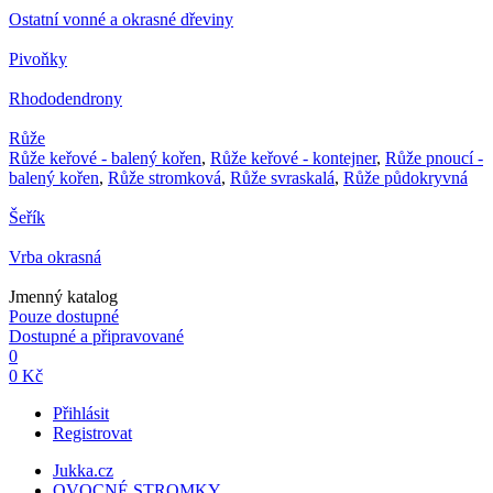
Ostatní vonné a okrasné dřeviny
Pivoňky
Rhododendrony
Růže
Růže keřové - balený kořen
,
Růže keřové - kontejner
,
Růže pnoucí -
balený kořen
,
Růže stromková
,
Růže svraskalá
,
Růže půdokryvná
Šeřík
Vrba okrasná
Jmenný katalog
Pouze dostupné
Dostupné a připravované
0
0 Kč
Přihlásit
Registrovat
Jukka.cz
OVOCNÉ STROMKY