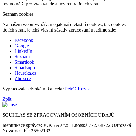
hodnotnější pro vydavatele a inzerenty třetích stran.
Seznam cookies
Na našem webu využíváme jak naše vlastní cookies, tak cookies
třetích stran, jejichž vlastní zásady zpracování uvádíme zde:
Facebook
Google
LinkedIn
Seznam
Smartlook
Smartsupp
Heureka.cz
Zbozi.cz
Vypracovala advokátní kancelář
Petráš Rezek
Zpět
SOUHLAS SE ZPRACOVÁNÍM OSOBNÍCH ÚDAJŮ
Identifikace správce: JUKKA s.r.o., Lhotská 772, 68722 Ostrožská
Nová Ves, IČ: 25502182.