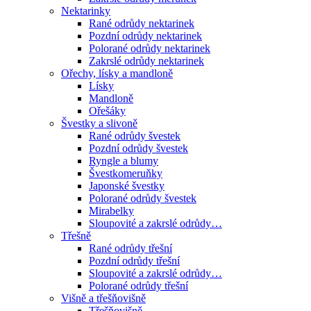
Nektarinky
Rané odrůdy nektarinek
Pozdní odrůdy nektarinek
Polorané odrůdy nektarinek
Zakrslé odrůdy nektarinek
Ořechy, lísky a mandloně
Lísky
Mandloně
Ořešáky
Švestky a slivoně
Rané odrůdy švestek
Pozdní odrůdy švestek
Ryngle a blumy
Švestkomeruňky
Japonské švestky
Polorané odrůdy švestek
Mirabelky
Sloupovité a zakrslé odrůdy…
Třešně
Rané odrůdy třešní
Pozdní odrůdy třešní
Sloupovité a zakrslé odrůdy…
Polorané odrůdy třešní
Višně a třešňovišně
Třešňovišně