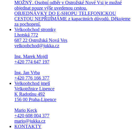
MOŽNÝ. Osobní odběr v Ostrožské Nové Vsi je možné
objednat pouze výše uvedenou cestou.
OBJEDNÁVKY DO E-SHOPU TELEFONICKOU
CESTOU NEPŘIJÍMÁME z kapacitních důvodů. Děkujeme
za pochopení.
Velkoobchod stromky
Lhotská 772
687 22 Ostrožská Nová Ves
velkoobchod@jukka.cz
Ing. Marek Mojdl
+420 774 647 197
Ing. Jan Vrba
+420 776 166 377
Velkoobchod jmelí
Velkotržnice Lipence
K Radotínu 492
156 00 Praha-Lipence
Mario Keck
+420 608 004 377
mario@jukka.cz
KONTAKTY