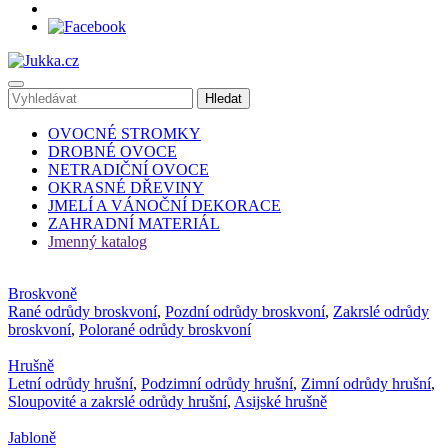
OVOCNÉ STROMKY
DROBNÉ OVOCE
NETRADIČNÍ OVOCE
OKRASNÉ DŘEVINY
JMELÍ A VÁNOČNÍ DEKORACE
ZAHRADNÍ MATERIÁL
Jmenný katalog
Broskvoně
Rané odrůdy broskvoní
,
Pozdní odrůdy broskvoní
,
Zakrslé odrůdy
broskvoní
,
Polorané odrůdy broskvoní
Hrušně
Letní odrůdy hrušní
,
Podzimní odrůdy hrušní
,
Zimní odrůdy hrušní
,
Sloupovité a zakrslé odrůdy hrušní
,
Asijské hrušně
Jabloně