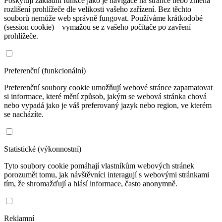
Poskytují základní funkce jako je navigace na stránce nebo změna
rozlišení prohlížeče dle velikosti vašeho zařízení. Bez těchto
souborů nemůže web správně fungovat. Používáme krátkodobé
(session cookie) – vymažou se z vašeho počítače po zavření
prohlížeče.
Preferenční (funkcionální)
Preferenční soubory cookie umožňují webové stránce zapamatovat
si informace, které mění způsob, jakým se webová stránka chová
nebo vypadá jako je váš preferovaný jazyk nebo region, ve kterém
se nacházíte.
Statistické (výkonnostní)
Tyto soubory cookie pomáhají vlastníkům webových stránek
porozumět tomu, jak návštěvníci interagují s webovými stránkami
tím, že shromažďují a hlásí informace, často anonymně.
Reklamní