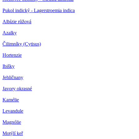
Pukol indický - Lagerstroemia indica
Albízie růžová
Azalky
Čilimníky (Cytisus)
Hortenzie
Ibišky
Jehličnany
Javory okrasné
Kamélie
Levandule
Magnólie
Motýlí keř