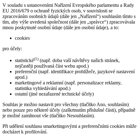
V souladu s ustanoveními Nařízení Evropského parlamentu a Rady
EU 2016/679 o ochraně fyzických osob, v souvislosti se
zpracováním osobních údajů (dále jen „Nařízení“) souhlasím tímto s
tím, aby výše uvedená společnost (dále jen „správce“) zpracovávala
mnou poskytnuté osobní údaje (dále jen osobní údaje), a to:
cookies
pro účely:
(1)
statistické
(např. doba vaší návštěvy našich stránek,
nejčastěji používaná část webu apod.)
preferenční (např. identifikace prohlížeče, jazykové nastavení
apod.)
marketingové a reklamní (např. personalizace reklamy,
statistika vyhledávání apod.)
ostatní (jiné nezařazené technické účely)
Souhlas je možno nastavit pro všechny (tlačítko Ano, souhlasím)
nebo pouze pro některé účely (zaškrtnutím příslušné části), případně
je možné zamítnout vše (tlačítko Nesouhlasím).
Při udělení souhlasu smarketingovými a preferenčními cookies může
docházet k profilování.