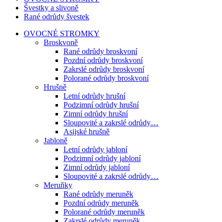
Švestky a slivoně
Rané odrůdy švestek
OVOCNÉ STROMKY
Broskvoně
Rané odrůdy broskvoní
Pozdní odrůdy broskvoní
Zakrslé odrůdy broskvoní
Polorané odrůdy broskvoní
Hrušně
Letní odrůdy hrušní
Podzimní odrůdy hrušní
Zimní odrůdy hrušní
Sloupovité a zakrslé odrůdy…
Asijské hrušně
Jabloně
Letní odrůdy jabloní
Podzimní odrůdy jabloní
Zimní odrůdy jabloní
Sloupovité a zakrslé odrůdy…
Meruňky
Rané odrůdy meruněk
Pozdní odrůdy meruněk
Polorané odrůdy meruněk
Zakrslé odrůdy meruněk