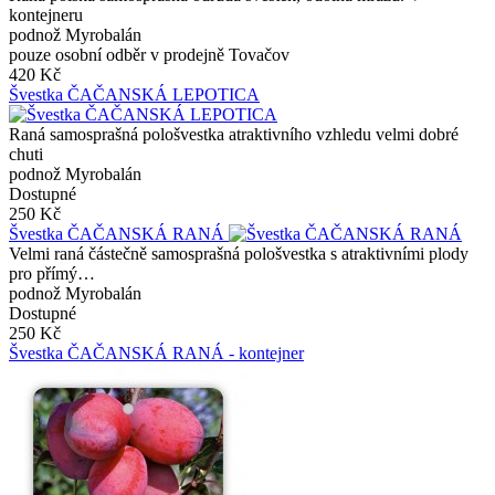
kontejneru
podnož Myrobalán
pouze osobní odběr v prodejně Tovačov
420 Kč
Švestka ČAČANSKÁ LEPOTICA
Raná samosprašná pološvestka atraktivního vzhledu velmi dobré
chuti
podnož Myrobalán
Dostupné
250 Kč
Švestka ČAČANSKÁ RANÁ
Velmi raná částečně samosprašná pološvestka s atraktivními plody
pro přímý…
podnož Myrobalán
Dostupné
250 Kč
Švestka ČAČANSKÁ RANÁ - kontejner