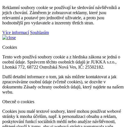
Reklamní soubory cookie se používají ke sledování návštěvníků a
jejich chování. Záměrem je zobrazovat reklamy, které jsou
relevantní a poutavé pro jednotlivé uživatele, a proto jsou
hodnotnější pro vydavatele a inzerenty třetích stran.
Více informací
Souhlasím
Cookies
Tento web používá soubory cookie a z hlediska zákona se jedná o
osobní údaje. Správcem těchto osobních údajů je JUKKA s.r.o.,
Lhotská 772, 68722 Ostrožská Nová Ves, IČ: 25502182.
Další detailní informace o tom, jak nás můžete kontaktovat a jak
zpracováváme osobní údaje (včetně cookies), se dozvíte v
dokumentu Zásady ochrany osobních údajů, který najdete na našem
webu.
Obecně o cookies
Cookies jsou malé textové soubory, které mohou používat webové
stránky k mnoha účelům, např. k personalizaci obsahu a reklam,
poskytování funkcí sociálních médií nebo analýze návštěvnosti,
některé slouží k tomu, aby si webová stránka pamatovala vaše