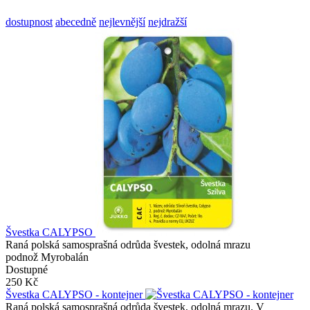
dostupnost
abecedně
nejlevnější
nejdražší
Švestka CALYPSO
Raná polská samosprašná odrůda švestek, odolná mrazu
podnož Myrobalán
Dostupné
250 Kč
Švestka CALYPSO - kontejner
Raná polská samosprašná odrůda švestek, odolná mrazu. V