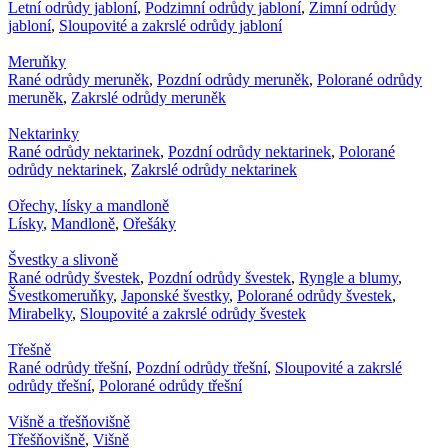
Letní odrůdy jabloní
,
Podzimní odrůdy jabloní
,
Zimní odrůdy
jabloní
,
Sloupovité a zakrslé odrůdy jabloní
Meruňky
Rané odrůdy meruněk
,
Pozdní odrůdy meruněk
,
Polorané odrůdy
meruněk
,
Zakrslé odrůdy meruněk
Nektarinky
Rané odrůdy nektarinek
,
Pozdní odrůdy nektarinek
,
Polorané
odrůdy nektarinek
,
Zakrslé odrůdy nektarinek
Ořechy, lísky a mandloně
Lísky
,
Mandloně
,
Ořešáky
Švestky a slivoně
Rané odrůdy švestek
,
Pozdní odrůdy švestek
,
Ryngle a blumy
,
Švestkomeruňky
,
Japonské švestky
,
Polorané odrůdy švestek
,
Mirabelky
,
Sloupovité a zakrslé odrůdy švestek
Třešně
Rané odrůdy třešní
,
Pozdní odrůdy třešní
,
Sloupovité a zakrslé
odrůdy třešní
,
Polorané odrůdy třešní
Višně a třešňovišně
Třešňovišně
,
Višně