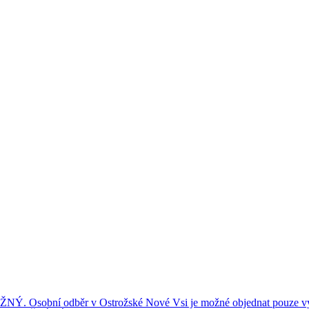
ní odběr v Ostrožské Nové Vsi je možné objednat pouze výše