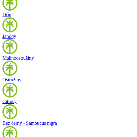
Dřín
Jahody
Malinoostružiny
Ostružiny
Citrusy
Bez černý - Sambucus nigra