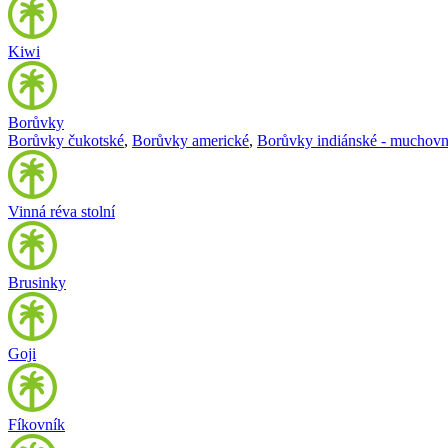
Kiwi
Borůvky
Borůvky čukotské
,
Borůvky americké
,
Borůvky indiánské - muchovn
Vinná réva stolní
Brusinky
Goji
Fíkovník