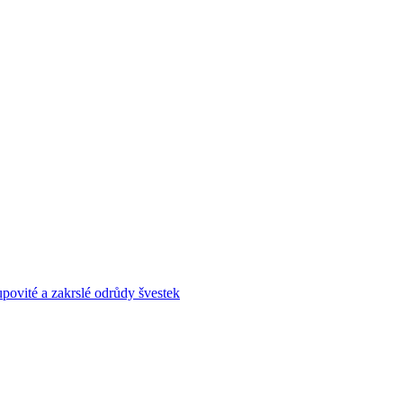
povité a zakrslé odrůdy švestek