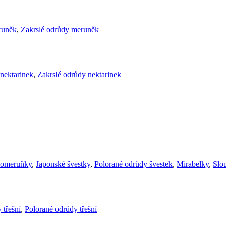
runěk
,
Zakrslé odrůdy meruněk
nektarinek
,
Zakrslé odrůdy nektarinek
komeruňky
,
Japonské švestky
,
Polorané odrůdy švestek
,
Mirabelky
,
Slou
 třešní
,
Polorané odrůdy třešní