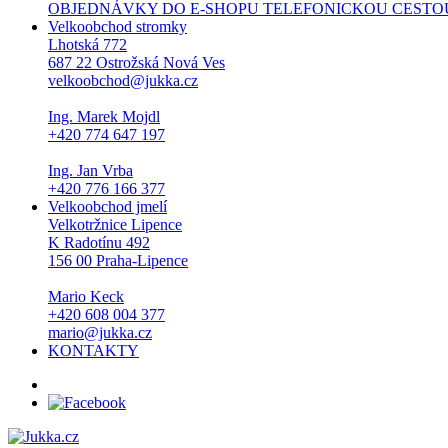
OBJEDNÁVKY DO E-SHOPU TELEFONICKOU CESTOU NEPŘI
Velkoobchod stromky
Lhotská 772
687 22 Ostrožská Nová Ves
velkoobchod@jukka.cz
Ing. Marek Mojdl
+420 774 647 197
Ing. Jan Vrba
+420 776 166 377
Velkoobchod jmelí
Velkotržnice Lipence
K Radotínu 492
156 00 Praha-Lipence
Mario Keck
+420 608 004 377
mario@jukka.cz
KONTAKTY