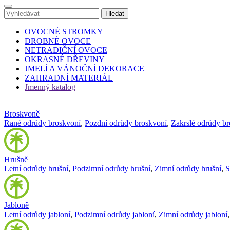
OVOCNÉ STROMKY
DROBNÉ OVOCE
NETRADIČNÍ OVOCE
OKRASNÉ DŘEVINY
JMELÍ A VÁNOČNÍ DEKORACE
ZAHRADNÍ MATERIÁL
Jmenný katalog
Broskvoně
Rané odrůdy broskvoní
,
Pozdní odrůdy broskvoní
,
Zakrslé odrůdy b
Hrušně
Letní odrůdy hrušní
,
Podzimní odrůdy hrušní
,
Zimní odrůdy hrušní
,
S
Jabloně
Letní odrůdy jabloní
,
Podzimní odrůdy jabloní
,
Zimní odrůdy jabloní