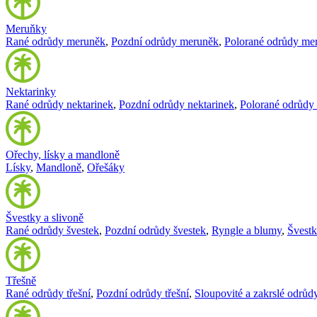
Meruňky
Rané odrůdy meruněk
,
Pozdní odrůdy meruněk
,
Polorané odrůdy me
Nektarinky
Rané odrůdy nektarinek
,
Pozdní odrůdy nektarinek
,
Polorané odrůdy 
Ořechy, lísky a mandloně
Lísky
,
Mandloně
,
Ořešáky
Švestky a slivoně
Rané odrůdy švestek
,
Pozdní odrůdy švestek
,
Ryngle a blumy
,
Švest
Třešně
Rané odrůdy třešní
,
Pozdní odrůdy třešní
,
Sloupovité a zakrslé odrůdy