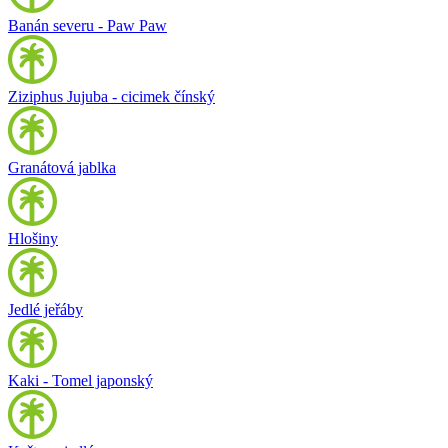
Banán severu - Paw Paw
Ziziphus Jujuba - cicimek čínský
Granátová jablka
Hlošiny
Jedlé jeřáby
Kaki - Tomel japonský