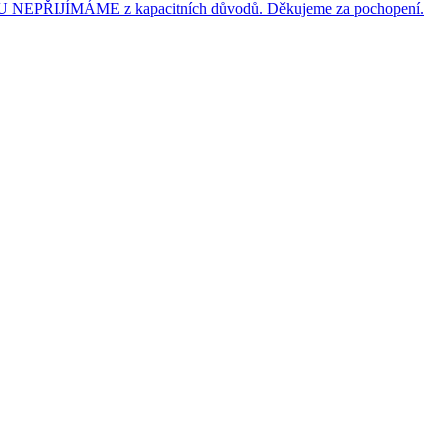
JÍMÁME z kapacitních důvodů. Děkujeme za pochopení.