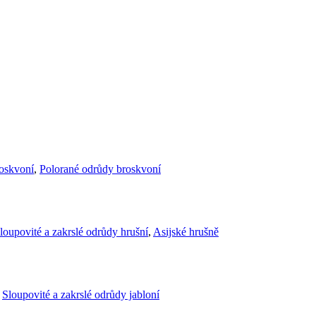
roskvoní
,
Polorané odrůdy broskvoní
loupovité a zakrslé odrůdy hrušní
,
Asijské hrušně
,
Sloupovité a zakrslé odrůdy jabloní