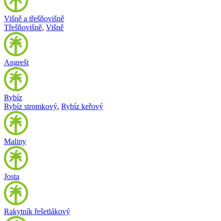
Višně a třešňovišně
Třešňovišně
,
Višně
Angrešt
Rybíz
Rybíz stromkový
,
Rybíz keřový
Maliny
Josta
Rakytník řešetlákový