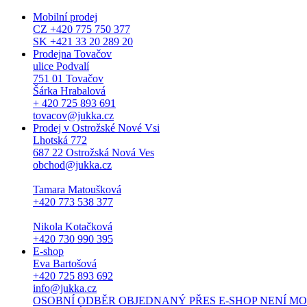
Mobilní prodej
CZ +420 775 750 377
SK +421 33 20 289 20
Prodejna Tovačov
ulice Podvalí
751 01 Tovačov
Šárka Hrabalová
+ 420 725 893 691
tovacov@jukka.cz
Prodej v Ostrožské Nové Vsi
Lhotská 772
687 22 Ostrožská Nová Ves
obchod@jukka.cz
Tamara Matoušková
+420 773 538 377
Nikola Kotačková
+420 730 990 395
E-shop
Eva Bartošová
+420 725 893 692
info@jukka.cz
OSOBNÍ ODBĚR OBJEDNANÝ PŘES E-SHOP NENÍ MOŽNÝ. Osob