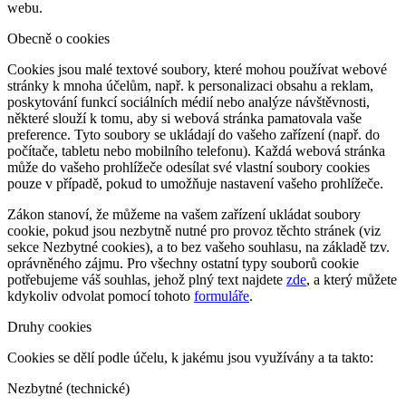
webu.
Obecně o cookies
Cookies jsou malé textové soubory, které mohou používat webové
stránky k mnoha účelům, např. k personalizaci obsahu a reklam,
poskytování funkcí sociálních médií nebo analýze návštěvnosti,
některé slouží k tomu, aby si webová stránka pamatovala vaše
preference. Tyto soubory se ukládají do vašeho zařízení (např. do
počítače, tabletu nebo mobilního telefonu). Každá webová stránka
může do vašeho prohlížeče odesílat své vlastní soubory cookies
pouze v případě, pokud to umožňuje nastavení vašeho prohlížeče.
Zákon stanoví, že můžeme na vašem zařízení ukládat soubory
cookie, pokud jsou nezbytně nutné pro provoz těchto stránek (viz
sekce Nezbytné cookies), a to bez vašeho souhlasu, na základě tzv.
oprávněného zájmu. Pro všechny ostatní typy souborů cookie
potřebujeme váš souhlas, jehož plný text najdete
zde
, a který můžete
kdykoliv odvolat pomocí tohoto
formuláře
.
Druhy cookies
Cookies se dělí podle účelu, k jakému jsou využívány a ta takto:
Nezbytné (technické)