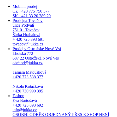
Mobilní prodej
CZ +420 775 750 377
SK +421 33 20 289 20
Prodejna Tovačov
ulice Podvalí
751 01 Tovačov
Šárka Hrabalová
+ 420 725 893 691
tovacov@jukka.cz
Prodej v Ostrožské Nové Vsi
Lhotská 772
687 22 Ostrožská Nová Ves
obchod@jukka.cz
Tamara Matoušková
+420 773 538 377
Nikola Kotačková
+420 730 990 395
E-shop
Eva Bartošová
+420 725 893 692
info@jukka.cz
OSOBNÍ ODBĚR OBJEDNANÝ PŘES E-SHOP NENÍ