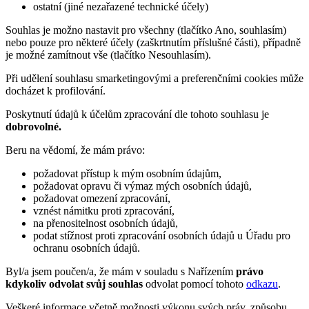
ostatní (jiné nezařazené technické účely)
Souhlas je možno nastavit pro všechny (tlačítko Ano, souhlasím)
nebo pouze pro některé účely (zaškrtnutím příslušné části), případně
je možné zamítnout vše (tlačítko Nesouhlasím).
Při udělení souhlasu smarketingovými a preferenčními cookies může
docházet k profilování.
Poskytnutí údajů k účelům zpracování dle tohoto souhlasu je
dobrovolné.
Beru na vědomí, že mám právo:
požadovat přístup k mým osobním údajům,
požadovat opravu či výmaz mých osobních údajů,
požadovat omezení zpracování,
vznést námitku proti zpracování,
na přenositelnost osobních údajů,
podat stížnost proti zpracování osobních údajů u Úřadu pro
ochranu osobních údajů.
Byl/a jsem poučen/a, že mám v souladu s Nařízením
právo
kdykoliv odvolat svůj souhlas
odvolat pomocí tohoto
odkazu
.
Veškeré informace včetně možnosti výkonu svých práv, způsobu