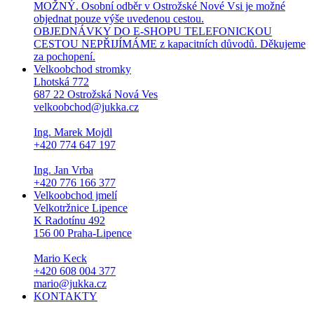
MOŽNÝ. Osobní odběr v Ostrožské Nové Vsi je možné
objednat pouze výše uvedenou cestou.
OBJEDNÁVKY DO E-SHOPU TELEFONICKOU
CESTOU NEPŘIJÍMÁME z kapacitních důvodů. Děkujeme
za pochopení.
Velkoobchod stromky
Lhotská 772
687 22 Ostrožská Nová Ves
velkoobchod@jukka.cz
Ing. Marek Mojdl
+420 774 647 197
Ing. Jan Vrba
+420 776 166 377
Velkoobchod jmelí
Velkotržnice Lipence
K Radotínu 492
156 00 Praha-Lipence
Mario Keck
+420 608 004 377
mario@jukka.cz
KONTAKTY