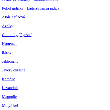
Pukol indický - Lagerstroemia indica
Albízie růžová
Azalky
Čilimníky (Cytisus)
Hortenzie
Ibišky
Jehličnany
Javory okrasné
Kamélie
Levandule
Magnólie
Motýlí keř