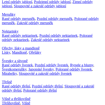
Letní odrůdy jabloní
,
Podzimní odrůdy jabloní
,
Zimní odrůdy
jabloní
,
Sloupovité a zakrslé odrůdy jabloní
Meruňky
Rané odrůdy meruněk
,
Pozdní odrůdy meruněk
,
Polorané odrůdy
meruněk
,
Zakrslé odrůdy meruněk
Nektarinky
Rané odrůdy nektarinek
,
Pozdní odrůdy nektarinek
,
Polorané
odrůdy nektarinek
,
Zakrslé odrůdy nektarinek
Ořechy, lísky a mandloně
Lísky
,
Mandloně
,
Ořešáky
Švestky a slivoně
Rané odrůdy švestek
,
Pozdní odrůdy švestek
,
Ryngle a blumy
,
Švestkomeruňky
,
Japonské švestky
,
Polorané odrůdy švestek
,
Mirabelky
,
Sloupovité a zakrslé odrůdy švestek
Třešně
Rané odrůdy třešní
,
Pozdní odrůdy třešní
,
Sloupovité a zakrslé
odrůdy třešní
,
Polorané odrůdy třešní
Višně a třešňovišně
Třešňovišně
,
Višně