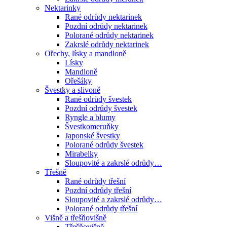
Nektarinky
Rané odrůdy nektarinek
Pozdní odrůdy nektarinek
Polorané odrůdy nektarinek
Zakrslé odrůdy nektarinek
Ořechy, lísky a mandloně
Lísky
Mandloně
Ořešáky
Švestky a slivoně
Rané odrůdy švestek
Pozdní odrůdy švestek
Ryngle a blumy
Švestkomeruňky
Japonské švestky
Polorané odrůdy švestek
Mirabelky
Sloupovité a zakrslé odrůdy…
Třešně
Rané odrůdy třešní
Pozdní odrůdy třešní
Sloupovité a zakrslé odrůdy…
Polorané odrůdy třešní
Višně a třešňovišně
Třešňovišně