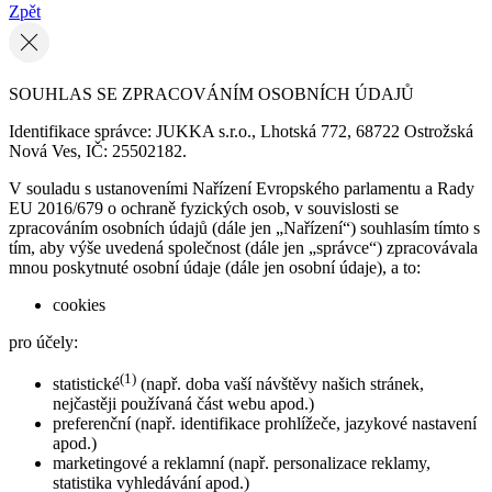
Zpět
SOUHLAS SE ZPRACOVÁNÍM OSOBNÍCH ÚDAJŮ
Identifikace správce: JUKKA s.r.o., Lhotská 772, 68722 Ostrožská
Nová Ves, IČ: 25502182.
V souladu s ustanoveními Nařízení Evropského parlamentu a Rady
EU 2016/679 o ochraně fyzických osob, v souvislosti se
zpracováním osobních údajů (dále jen „Nařízení“) souhlasím tímto s
tím, aby výše uvedená společnost (dále jen „správce“) zpracovávala
mnou poskytnuté osobní údaje (dále jen osobní údaje), a to:
cookies
pro účely:
(1)
statistické
(např. doba vaší návštěvy našich stránek,
nejčastěji používaná část webu apod.)
preferenční (např. identifikace prohlížeče, jazykové nastavení
apod.)
marketingové a reklamní (např. personalizace reklamy,
statistika vyhledávání apod.)