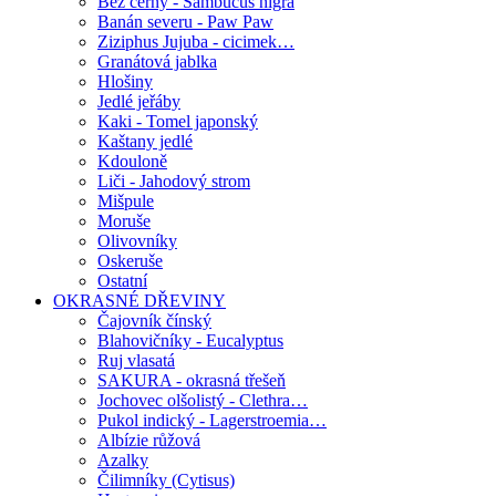
Bez černý - Sambucus nigra
Banán severu - Paw Paw
Ziziphus Jujuba - cicimek…
Granátová jablka
Hlošiny
Jedlé jeřáby
Kaki - Tomel japonský
Kaštany jedlé
Kdouloně
Liči - Jahodový strom
Mišpule
Moruše
Olivovníky
Oskeruše
Ostatní
OKRASNÉ DŘEVINY
Čajovník čínský
Blahovičníky - Eucalyptus
Ruj vlasatá
SAKURA - okrasná třešeň
Jochovec olšolistý - Clethra…
Pukol indický - Lagerstroemia…
Albízie růžová
Azalky
Čilimníky (Cytisus)