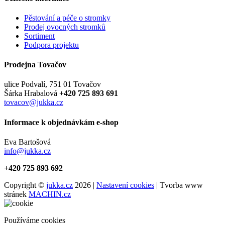
Pěstování a péče o stromky
Prodej ovocných stromků
Sortiment
Podpora projektu
Prodejna Tovačov
ulice Podvalí, 751 01 Tovačov
Šárka Hrabalová
+420 725 893 691
tovacov@jukka.cz
Informace k objednávkám e-shop
Eva Bartošová
info@jukka.cz
+420 725 893 692
Copyright ©
jukka.cz
2026 |
Nastavení cookies
| Tvorba www
stránek
MACHIN.cz
Používáme cookies