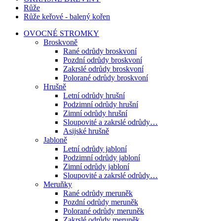
Růže
Růže keřové - balený kořen
OVOCNÉ STROMKY
Broskvoně
Rané odrůdy broskvoní
Pozdní odrůdy broskvoní
Zakrslé odrůdy broskvoní
Polorané odrůdy broskvoní
Hrušně
Letní odrůdy hrušní
Podzimní odrůdy hrušní
Zimní odrůdy hrušní
Sloupovité a zakrslé odrůdy…
Asijské hrušně
Jabloně
Letní odrůdy jabloní
Podzimní odrůdy jabloní
Zimní odrůdy jabloní
Sloupovité a zakrslé odrůdy…
Meruňky
Rané odrůdy meruněk
Pozdní odrůdy meruněk
Polorané odrůdy meruněk
Zakrslé odrůdy meruněk