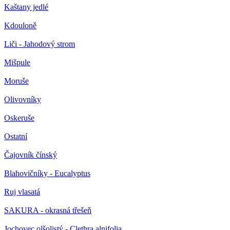
Kaštany jedlé
Kdouloně
Liči - Jahodový strom
Mišpule
Moruše
Olivovníky
Oskeruše
Ostatní
Čajovník čínský
Blahovičníky - Eucalyptus
Ruj vlasatá
SAKURA - okrasná třešeň
Jochovec olšolistý - Clethra alnifolia