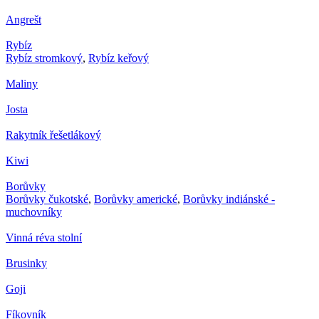
Angrešt
Rybíz
Rybíz stromkový
,
Rybíz keřový
Maliny
Josta
Rakytník řešetlákový
Kiwi
Borůvky
Borůvky čukotské
,
Borůvky americké
,
Borůvky indiánské -
muchovníky
Vinná réva stolní
Brusinky
Goji
Fíkovník