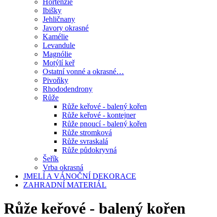
Hortenzie
Ibišky
Jehličnany
Javory okrasné
Kamélie
Levandule
Magnólie
Motýlí keř
Ostatní vonné a okrasné…
Pivoňky
Rhododendrony
Růže
Růže keřové - balený kořen
Růže keřové - kontejner
Růže pnoucí - balený kořen
Růže stromková
Růže svraskalá
Růže půdokryvná
Šeřík
Vrba okrasná
JMELÍ A VÁNOČNÍ DEKORACE
ZAHRADNÍ MATERIÁL
Růže keřové - balený kořen