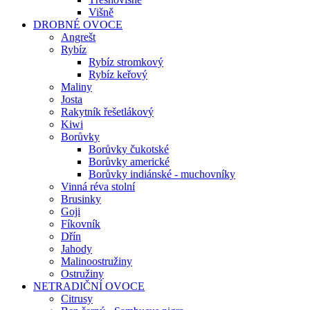
Višně
DROBNÉ OVOCE
Angrešt
Rybíz
Rybíz stromkový
Rybíz keřový
Maliny
Josta
Rakytník řešetlákový
Kiwi
Borůvky
Borůvky čukotské
Borůvky americké
Borůvky indiánské - muchovníky
Vinná réva stolní
Brusinky
Goji
Fíkovník
Dřín
Jahody
Malinoostružiny
Ostružiny
NETRADIČNÍ OVOCE
Citrusy