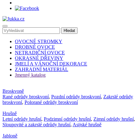
OVOCNÉ STROMKY
DROBNÉ OVOCE
NETRADIČNÍ OVOCE
OKRASNÉ DŘEVINY
JMELÍ A VÁNOČNÍ DEKORACE
ZAHRADNÍ MATERIÁL
Jmenný katalog
Broskvoně
Rané odrůdy broskvoní
,
Pozdní odrůdy broskvoní
,
Zakrslé odrůdy
broskvoní
,
Polorané odrůdy broskvoní
Hrušně
Letní odrůdy hrušní
,
Podzimní odrůdy hrušní
,
Zimní odrůdy hrušní
,
Sloupovité a zakrslé odrůdy hrušní
,
Asijské hrušně
Jabloně