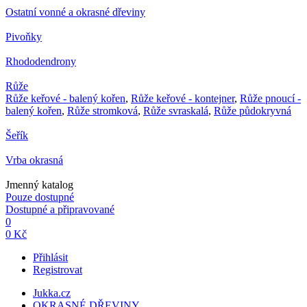
Ostatní vonné a okrasné dřeviny
Pivoňky
Rhododendrony
Růže
Růže keřové - balený kořen
,
Růže keřové - kontejner
,
Růže pnoucí -
balený kořen
,
Růže stromková
,
Růže svraskalá
,
Růže půdokryvná
Šeřík
Vrba okrasná
Jmenný katalog
Pouze dostupné
Dostupné a připravované
0
0 Kč
Přihlásit
Registrovat
Jukka.cz
OKRASNÉ DŘEVINY