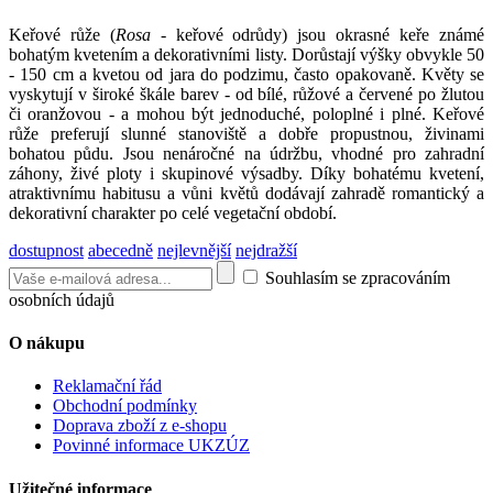
Keřové růže (
Rosa
- keřové odrůdy) jsou okrasné keře známé
bohatým kvetením a dekorativními listy. Dorůstají výšky obvykle 50
- 150 cm a kvetou od jara do podzimu, často opakovaně. Květy se
vyskytují v široké škále barev - od bílé, růžové a červené po žlutou
či oranžovou - a mohou být jednoduché, poloplné i plné. Keřové
růže preferují slunné stanoviště a dobře propustnou, živinami
bohatou půdu. Jsou nenáročné na údržbu, vhodné pro zahradní
záhony, živé ploty i skupinové výsadby. Díky bohatému kvetení,
atraktivnímu habitusu a vůni květů dodávají zahradě romantický a
dekorativní charakter po celé vegetační období.
dostupnost
abecedně
nejlevnější
nejdražší
Souhlasím se zpracováním
osobních údajů
O nákupu
Reklamační řád
Obchodní podmínky
Doprava zboží z e-shopu
Povinné informace UKZÚZ
Užitečné informace