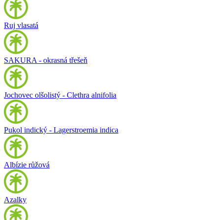
Ruj vlasatá
SAKURA - okrasná třešeň
Jochovec olšolistý - Clethra alnifolia
Pukol indický - Lagerstroemia indica
Albízie růžová
Azalky