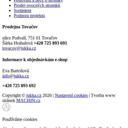
Pěstování a péče o stromky
Prodej ovocných stromků
Sortiment
Podpora projektu
Prodejna Tovačov
ulice Podvalí, 751 01 Tovačov
Šárka Hrabalová
+420 725 893 691
tovacov@jukka.cz
Informace k objednávkám e-shop
Eva Bartošová
info@jukka.cz
+420 725 893 692
Copyright ©
jukka.cz
2026 |
Nastavení cookies
| Tvorba www
stránek
MACHIN.cz
Používáme cookies