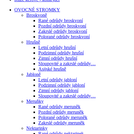
OVOCNÉ STROMKY
Broskvoně
Rané odrůdy broskvoní
Pozdní odrůdy broskvoní
Zakrslé odrůdy broskvoní
Polorané odrůdy broskvoní
Hrušně
Letní odrůdy hrušní
Podzimní odrůdy hrušní
Zimní odrůdy hrušní
Sloupovité a zakrslé odrůdy…
Asijské hrušně
Jabloně
Letní odrůdy jabloní
Podzimní odrůdy jabloní
Zimní odrůdy jabloní
Sloupovité a zakrslé odrůdy…
Meruňky
Rané odrůdy meruněk
Pozdní odrůdy meruněk
Polorané odrůdy meruněk
Zakrslé odrůdy meruněk
Nektarinky
Rané odrůdy nektarinek