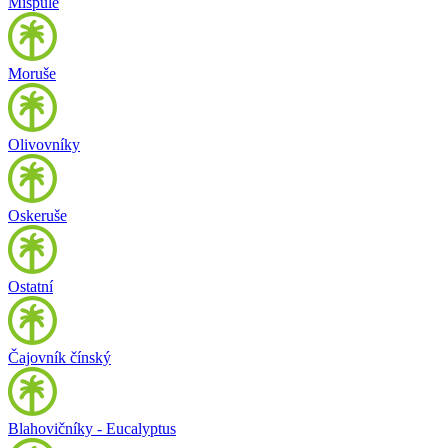
Mišpule
Moruše
Olivovníky
Oskeruše
Ostatní
Čajovník čínský
Blahovičníky - Eucalyptus