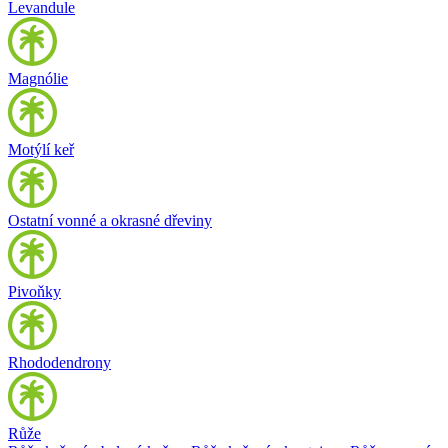
Levandule
Magnólie
Motýlí keř
Ostatní vonné a okrasné dřeviny
Pivoňky
Rhododendrony
Růže