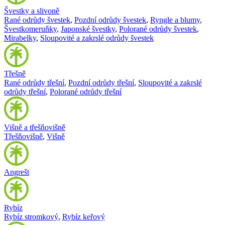
Švestky a slivoně
Rané odrůdy švestek
,
Pozdní odrůdy švestek
,
Ryngle a blumy
,
Švestkomeruňky
,
Japonské švestky
,
Polorané odrůdy švestek
,
Mirabelky
,
Sloupovité a zakrslé odrůdy švestek
Třešně
Rané odrůdy třešní
,
Pozdní odrůdy třešní
,
Sloupovité a zakrslé
odrůdy třešní
,
Polorané odrůdy třešní
Višně a třešňovišně
Třešňovišně
,
Višně
Angrešt
Rybíz
Rybíz stromkový
,
Rybíz keřový