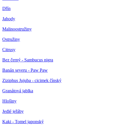
Dřín
Jahody
Malinoostružiny
Ostružiny
Citrusy
Bez černý - Sambucus nigra
Banán severu - Paw Paw
Ziziphus Jujuba - cicimek čínský
Granátová jablka
Hlošiny
Jedlé jeřáby
Kaki - Tomel japonský