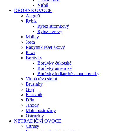
Višně
DROBNÉ OVOCE
Angrešt
Rybíz
Rybíz stromkový
Rybíz keřový
Maliny
Josta
Rakytník řešetlákový
Kiwi
Borůvky
Borůvky čukotské
Borůvky americké
Borůvky indiánské - muchovníky
Vinná réva stolní
Brusinky
Goji
Fíkovník
Dřín
Jahody
Malinoostružiny
Ostružiny
NETRADIČNÍ OVOCE
Citrusy