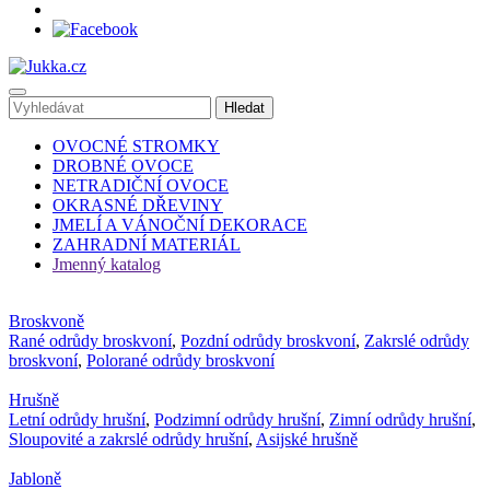
OVOCNÉ STROMKY
DROBNÉ OVOCE
NETRADIČNÍ OVOCE
OKRASNÉ DŘEVINY
JMELÍ A VÁNOČNÍ DEKORACE
ZAHRADNÍ MATERIÁL
Jmenný katalog
Broskvoně
Rané odrůdy broskvoní
,
Pozdní odrůdy broskvoní
,
Zakrslé odrůdy
broskvoní
,
Polorané odrůdy broskvoní
Hrušně
Letní odrůdy hrušní
,
Podzimní odrůdy hrušní
,
Zimní odrůdy hrušní
,
Sloupovité a zakrslé odrůdy hrušní
,
Asijské hrušně
Jabloně