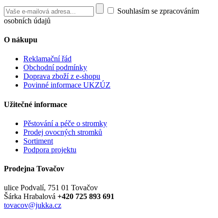
Souhlasím se zpracováním
osobních údajů
O nákupu
Reklamační řád
Obchodní podmínky
Doprava zboží z e-shopu
Povinné informace UKZÚZ
Užitečné informace
Pěstování a péče o stromky
Prodej ovocných stromků
Sortiment
Podpora projektu
Prodejna Tovačov
ulice Podvalí, 751 01 Tovačov
Šárka Hrabalová
+420 725 893 691
tovacov@jukka.cz