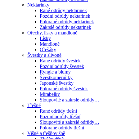
Nektarinky
Rané odrůdy nektarinek
Pozdní odrůdy nektarinek
Polorané odrůdy nektarinek
Zakrslé odrůdy nektarinek
Ořechy, lísky a mandloně
Lísky
Mandloně
Ořešáky
Švestky a slivoně
Rané odrůdy švestek
Pozdní odrůdy švestek
Ryngle a blumy
Švestkomeruňky
Japonské švestky
Polorané odrůdy švestek
Mirabelky
Sloupovité a zakrslé odrůdy…
Třešně
Rané odrůdy třešní
Pozdní odrůdy třešní
Sloupovité a zakrslé odrůdy…
Polorané odrůdy třešní
Višně a třešňovišně
Třešňovišně