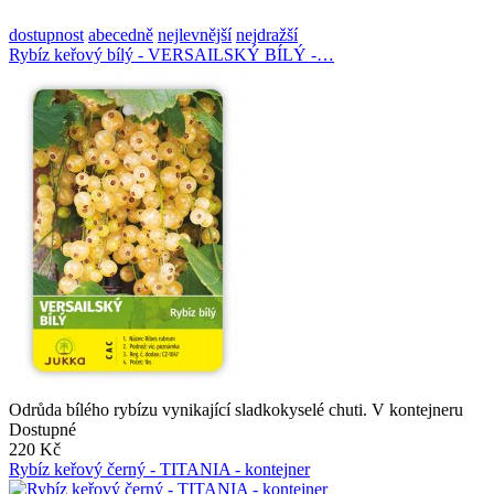
dostupnost
abecedně
nejlevnější
nejdražší
Rybíz keřový bílý - VERSAILSKÝ BÍLÝ -…
Odrůda bílého rybízu vynikající sladkokyselé chuti. V kontejneru
Dostupné
220 Kč
Rybíz keřový černý - TITANIA - kontejner