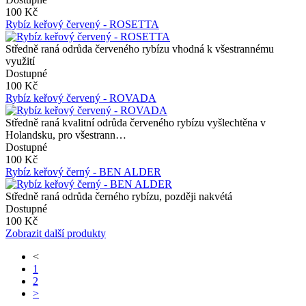
100 Kč
Rybíz keřový červený - ROSETTA
Středně raná odrůda červeného rybízu vhodná k všestrannému
využití
Dostupné
100 Kč
Rybíz keřový červený - ROVADA
Středně raná kvalitní odrůda červeného rybízu vyšlechtěna v
Holandsku, pro všestrann…
Dostupné
100 Kč
Rybíz keřový černý - BEN ALDER
Středně raná odrůda černého rybízu, později nakvétá
Dostupné
100 Kč
Zobrazit další produkty
<
1
2
>