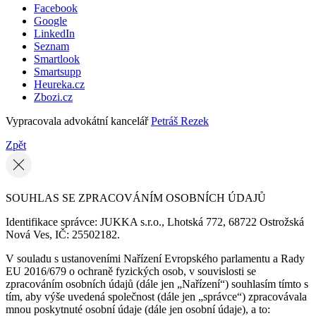
Facebook
Google
LinkedIn
Seznam
Smartlook
Smartsupp
Heureka.cz
Zbozi.cz
Vypracovala advokátní kancelář
Petráš Rezek
Zpět
SOUHLAS SE ZPRACOVÁNÍM OSOBNÍCH ÚDAJŮ
Identifikace správce: JUKKA s.r.o., Lhotská 772, 68722 Ostrožská
Nová Ves, IČ: 25502182.
V souladu s ustanoveními Nařízení Evropského parlamentu a Rady
EU 2016/679 o ochraně fyzických osob, v souvislosti se
zpracováním osobních údajů (dále jen „Nařízení“) souhlasím tímto s
tím, aby výše uvedená společnost (dále jen „správce“) zpracovávala
mnou poskytnuté osobní údaje (dále jen osobní údaje), a to: