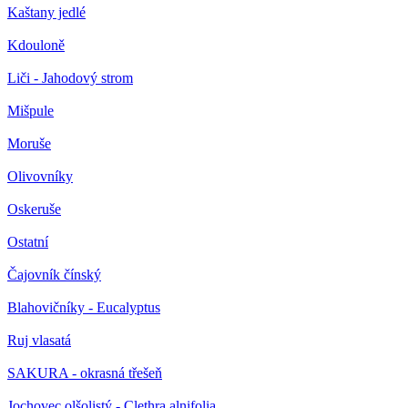
Kaštany jedlé
Kdouloně
Liči - Jahodový strom
Mišpule
Moruše
Olivovníky
Oskeruše
Ostatní
Čajovník čínský
Blahovičníky - Eucalyptus
Ruj vlasatá
SAKURA - okrasná třešeň
Jochovec olšolistý - Clethra alnifolia