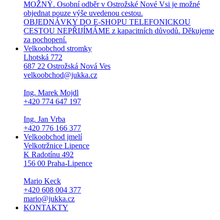
MOŽNÝ. Osobní odběr v Ostrožské Nové Vsi je možné
objednat pouze výše uvedenou cestou.
OBJEDNÁVKY DO E-SHOPU TELEFONICKOU
CESTOU NEPŘIJÍMÁME z kapacitních důvodů. Děkujeme
za pochopení.
Velkoobchod stromky
Lhotská 772
687 22 Ostrožská Nová Ves
velkoobchod@jukka.cz
Ing. Marek Mojdl
+420 774 647 197
Ing. Jan Vrba
+420 776 166 377
Velkoobchod jmelí
Velkotržnice Lipence
K Radotínu 492
156 00 Praha-Lipence
Mario Keck
+420 608 004 377
mario@jukka.cz
KONTAKTY