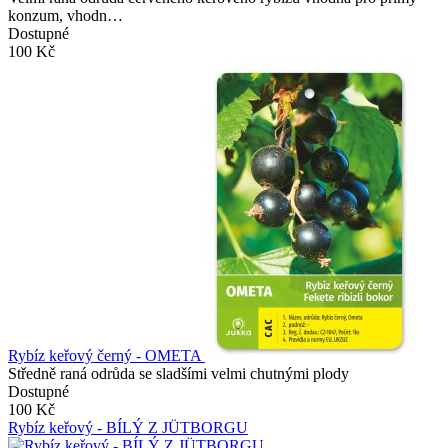
konzum, vhodn…
Dostupné
100 Kč
Rybíz keřový černý - OMETA
Středně raná odrůda se sladšími velmi chutnými plody
Dostupné
100 Kč
Rybíz keřový - BÍLÝ Z JÜTBORGU