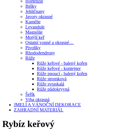
Hortenzie
Ibišky
Jehličnany
Javory okrasné
Kamélie
Levandule
Magnólie
Motýlí keř
Ostatní vonné a okrasné…
Pivoňky
Rhododendrony
Růže
Růže keřové - balený kořen
Růže keřové - kontejner
Růže pnoucí - balený kořen
Růže stromková
Růže svraskalá
Růže půdokryvná
Šeřík
Vrba okrasná
JMELÍ A VÁNOČNÍ DEKORACE
ZAHRADNÍ MATERIÁL
Rybíz keřový