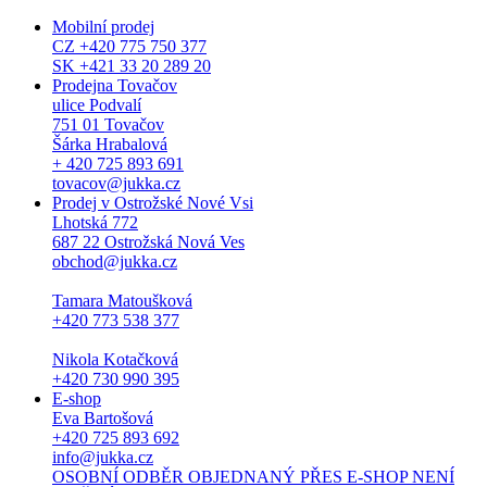
Mobilní prodej
CZ +420 775 750 377
SK +421 33 20 289 20
Prodejna Tovačov
ulice Podvalí
751 01 Tovačov
Šárka Hrabalová
+ 420 725 893 691
tovacov@jukka.cz
Prodej v Ostrožské Nové Vsi
Lhotská 772
687 22 Ostrožská Nová Ves
obchod@jukka.cz
Tamara Matoušková
+420 773 538 377
Nikola Kotačková
+420 730 990 395
E-shop
Eva Bartošová
+420 725 893 692
info@jukka.cz
OSOBNÍ ODBĚR OBJEDNANÝ PŘES E-SHOP NENÍ