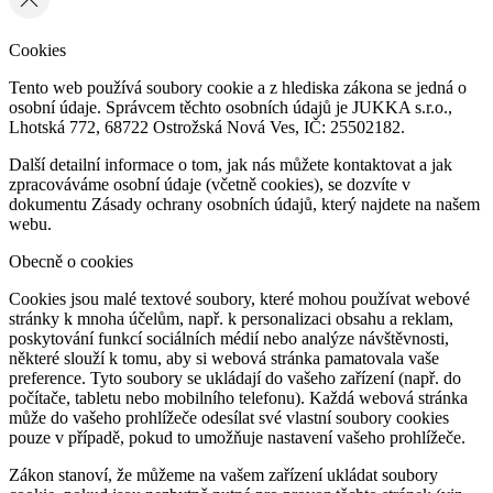
Cookies
Tento web používá soubory cookie a z hlediska zákona se jedná o
osobní údaje. Správcem těchto osobních údajů je JUKKA s.r.o.,
Lhotská 772, 68722 Ostrožská Nová Ves, IČ: 25502182.
Další detailní informace o tom, jak nás můžete kontaktovat a jak
zpracováváme osobní údaje (včetně cookies), se dozvíte v
dokumentu Zásady ochrany osobních údajů, který najdete na našem
webu.
Obecně o cookies
Cookies jsou malé textové soubory, které mohou používat webové
stránky k mnoha účelům, např. k personalizaci obsahu a reklam,
poskytování funkcí sociálních médií nebo analýze návštěvnosti,
některé slouží k tomu, aby si webová stránka pamatovala vaše
preference. Tyto soubory se ukládají do vašeho zařízení (např. do
počítače, tabletu nebo mobilního telefonu). Každá webová stránka
může do vašeho prohlížeče odesílat své vlastní soubory cookies
pouze v případě, pokud to umožňuje nastavení vašeho prohlížeče.
Zákon stanoví, že můžeme na vašem zařízení ukládat soubory