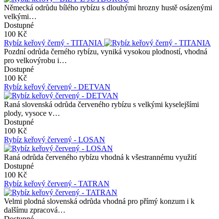
Německá odrůdu bílého rybízu s dlouhými hrozny hustě osázenými
velkými…
Dostupné
100 Kč
Rybíz keřový černý - TITANIA
Pozdní odrůda černého rybízu, vyniká vysokou plodností, vhodná
pro velkovýrobu i…
Dostupné
100 Kč
Rybíz keřový červený - DETVAN
Raná slovenská odrůda červeného rybízu s velkými kyselejšími
plody, vysoce v…
Dostupné
100 Kč
Rybíz keřový červený - LOSAN
Raná odrůda červeného rybízu vhodná k všestrannému využití
Dostupné
100 Kč
Rybíz keřový červený - TATRAN
Velmi plodná slovenská odrůda vhodná pro přímý konzum i k
dalšímu zpracová…
Dostupné