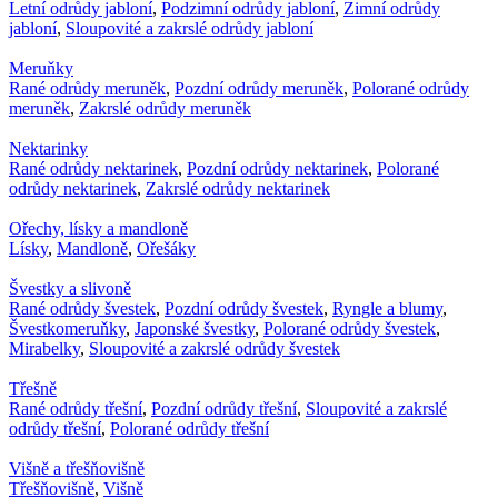
Letní odrůdy jabloní
,
Podzimní odrůdy jabloní
,
Zimní odrůdy
jabloní
,
Sloupovité a zakrslé odrůdy jabloní
Meruňky
Rané odrůdy meruněk
,
Pozdní odrůdy meruněk
,
Polorané odrůdy
meruněk
,
Zakrslé odrůdy meruněk
Nektarinky
Rané odrůdy nektarinek
,
Pozdní odrůdy nektarinek
,
Polorané
odrůdy nektarinek
,
Zakrslé odrůdy nektarinek
Ořechy, lísky a mandloně
Lísky
,
Mandloně
,
Ořešáky
Švestky a slivoně
Rané odrůdy švestek
,
Pozdní odrůdy švestek
,
Ryngle a blumy
,
Švestkomeruňky
,
Japonské švestky
,
Polorané odrůdy švestek
,
Mirabelky
,
Sloupovité a zakrslé odrůdy švestek
Třešně
Rané odrůdy třešní
,
Pozdní odrůdy třešní
,
Sloupovité a zakrslé
odrůdy třešní
,
Polorané odrůdy třešní
Višně a třešňovišně
Třešňovišně
,
Višně