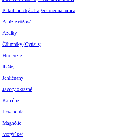
Pukol indický - Lagerstroemia indica
Albízie růžová
Azalky
Čilimníky (Cytisus)
Hortenzie
Ibišky
Jehličnany
Javory okrasné
Kamélie
Levandule
Magnólie
Motýlí keř