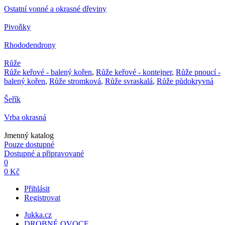
Ostatní vonné a okrasné dřeviny
Pivoňky
Rhododendrony
Růže
Růže keřové - balený kořen
,
Růže keřové - kontejner
,
Růže pnoucí -
balený kořen
,
Růže stromková
,
Růže svraskalá
,
Růže půdokryvná
Šeřík
Vrba okrasná
Jmenný katalog
Pouze dostupné
Dostupné a připravované
0
0 Kč
Přihlásit
Registrovat
Jukka.cz
DROBNÉ OVOCE