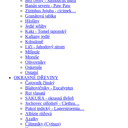
Bez černý - Sambucus nigra
Banán severu - Paw Paw
Ziziphus Jujuba - cicimek…
Granátová jablka
Hlošiny
Jedlé jeřáby
Kaki - Tomel japonský
Kaštany jedlé
Kdouloně
Liči - Jahodový strom
Mišpule
Moruše
Olivovníky
Oskeruše
Ostatní
OKRASNÉ DŘEVINY
Čajovník čínský
Blahovičníky - Eucalyptus
Ruj vlasatá
SAKURA - okrasná třešeň
Jochovec olšolistý - Clethra…
Pukol indický - Lagerstroemia…
Albízie růžová
Azalky
Čilimníky (Cytisus)