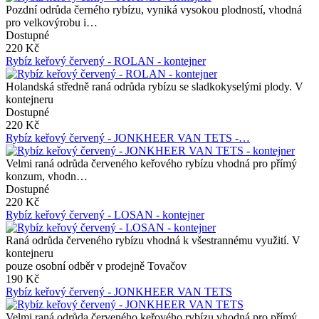
Pozdní odrůda černého rybízu, vyniká vysokou plodností, vhodná
pro velkovýrobu i…
Dostupné
220 Kč
Rybíz keřový červený - ROLAN - kontejner
Holandská středně raná odrůda rybízu se sladkokyselými plody. V
kontejneru
Dostupné
220 Kč
Rybíz keřový červený - JONKHEER VAN TETS -…
Velmi raná odrůda červeného keřového rybízu vhodná pro přímý
konzum, vhodn…
Dostupné
220 Kč
Rybíz keřový červený - LOSAN - kontejner
Raná odrůda červeného rybízu vhodná k všestrannému využití. V
kontejneru
pouze osobní odběr v prodejně Tovačov
190 Kč
Rybíz keřový červený - JONKHEER VAN TETS
Velmi raná odrůda červeného keřového rybízu vhodná pro přímý