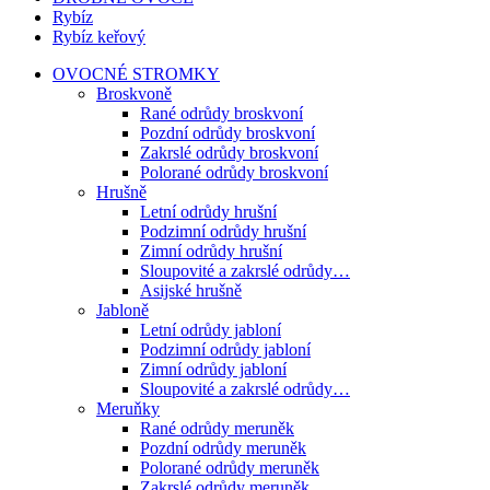
Rybíz
Rybíz keřový
OVOCNÉ STROMKY
Broskvoně
Rané odrůdy broskvoní
Pozdní odrůdy broskvoní
Zakrslé odrůdy broskvoní
Polorané odrůdy broskvoní
Hrušně
Letní odrůdy hrušní
Podzimní odrůdy hrušní
Zimní odrůdy hrušní
Sloupovité a zakrslé odrůdy…
Asijské hrušně
Jabloně
Letní odrůdy jabloní
Podzimní odrůdy jabloní
Zimní odrůdy jabloní
Sloupovité a zakrslé odrůdy…
Meruňky
Rané odrůdy meruněk
Pozdní odrůdy meruněk
Polorané odrůdy meruněk
Zakrslé odrůdy meruněk