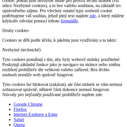
cookie, pokud jsou nezbytně nutné pro provoz těchto stránek (viz
sekce Nezbytné cookies), a to bez vašeho souhlasu, na základě tzv.
oprávněného zájmu. Pro všechny ostatní typy souborů cookie
potřebujeme váš souhlas, jehož plný text najdete
zde
, a který můžete
kdykoliv odvolat pomocí tohoto
formuláře
.
Druhy cookies
Cookies se dělí podle účelu, k jakému jsou využívány a ta takto:
Nezbytné (technické)
Tyto cookies pomáhají s tím, aby byly webové stránky použitelné.
Poskytují základní funkce jako je navigace na stránce nebo změna
rozlišení prohlížeče dle velikosti vašeho zařízení. Bez těchto
souborů nemůže web správně fungovat.
Tyto cookies lze blokovat (zakázat), ale část stránek se vám nemusí
zobrazovat správně, některé části dokonce nemusí fungovat.
Návody pro nejčastěji používané prohlížeče najdete zde:
Google Chrome
Firefox
Internet Explorer a Edge
Safari
Opera