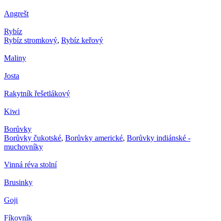
Angrešt
Rybíz
Rybíz stromkový
,
Rybíz keřový
Maliny
Josta
Rakytník řešetlákový
Kiwi
Borůvky
Borůvky čukotské
,
Borůvky americké
,
Borůvky indiánské -
muchovníky
Vinná réva stolní
Brusinky
Goji
Fíkovník