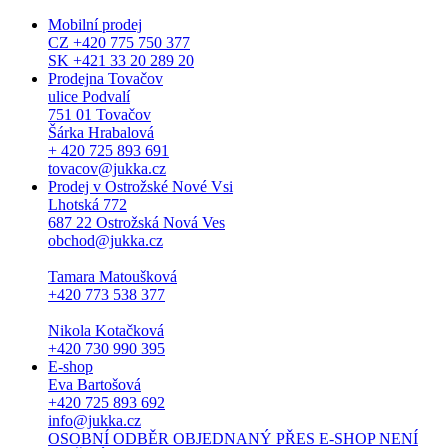
Mobilní prodej
CZ +420 775 750 377
SK +421 33 20 289 20
Prodejna Tovačov
ulice Podvalí
751 01 Tovačov
Šárka Hrabalová
+ 420 725 893 691
tovacov@jukka.cz
Prodej v Ostrožské Nové Vsi
Lhotská 772
687 22 Ostrožská Nová Ves
obchod@jukka.cz
Tamara Matoušková
+420 773 538 377
Nikola Kotačková
+420 730 990 395
E-shop
Eva Bartošová
+420 725 893 692
info@jukka.cz
OSOBNÍ ODBĚR OBJEDNANÝ PŘES E-SHOP NENÍ