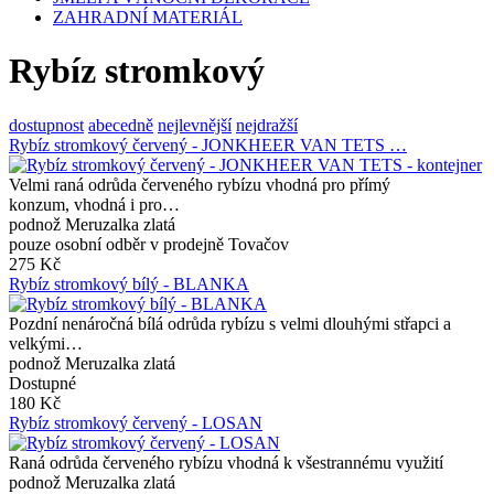
ZAHRADNÍ MATERIÁL
Rybíz stromkový
dostupnost
abecedně
nejlevnější
nejdražší
Rybíz stromkový červený - JONKHEER VAN TETS …
Velmi raná odrůda červeného rybízu vhodná pro přímý
konzum, vhodná i pro…
podnož Meruzalka zlatá
pouze osobní odběr v prodejně Tovačov
275 Kč
Rybíz stromkový bílý - BLANKA
Pozdní nenáročná bílá odrůda rybízu s velmi dlouhými střapci a
velkými…
podnož Meruzalka zlatá
Dostupné
180 Kč
Rybíz stromkový červený - LOSAN
Raná odrůda červeného rybízu vhodná k všestrannému využití
podnož Meruzalka zlatá