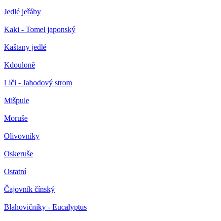
Jedlé jeřáby
Kaki - Tomel japonský
Kaštany jedlé
Kdouloně
Liči - Jahodový strom
Mišpule
Moruše
Olivovníky
Oskeruše
Ostatní
Čajovník čínský
Blahovičníky - Eucalyptus