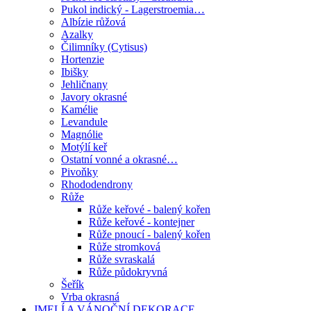
Pukol indický - Lagerstroemia…
Albízie růžová
Azalky
Čilimníky (Cytisus)
Hortenzie
Ibišky
Jehličnany
Javory okrasné
Kamélie
Levandule
Magnólie
Motýlí keř
Ostatní vonné a okrasné…
Pivoňky
Rhododendrony
Růže
Růže keřové - balený kořen
Růže keřové - kontejner
Růže pnoucí - balený kořen
Růže stromková
Růže svraskalá
Růže půdokryvná
Šeřík
Vrba okrasná
JMELÍ A VÁNOČNÍ DEKORACE