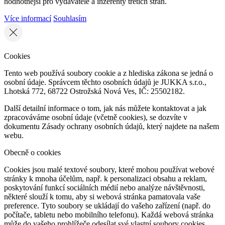
hodnotnější pro vydavatele a inzerenty třetích stran.
Více informací
Souhlasím
Cookies
Tento web používá soubory cookie a z hlediska zákona se jedná o
osobní údaje. Správcem těchto osobních údajů je JUKKA s.r.o.,
Lhotská 772, 68722 Ostrožská Nová Ves, IČ: 25502182.
Další detailní informace o tom, jak nás můžete kontaktovat a jak
zpracováváme osobní údaje (včetně cookies), se dozvíte v
dokumentu Zásady ochrany osobních údajů, který najdete na našem
webu.
Obecně o cookies
Cookies jsou malé textové soubory, které mohou používat webové
stránky k mnoha účelům, např. k personalizaci obsahu a reklam,
poskytování funkcí sociálních médií nebo analýze návštěvnosti,
některé slouží k tomu, aby si webová stránka pamatovala vaše
preference. Tyto soubory se ukládají do vašeho zařízení (např. do
počítače, tabletu nebo mobilního telefonu). Každá webová stránka
může do vašeho prohlížeče odesílat své vlastní soubory cookies