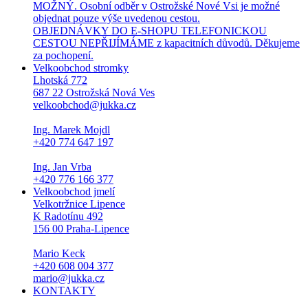
MOŽNÝ. Osobní odběr v Ostrožské Nové Vsi je možné
objednat pouze výše uvedenou cestou.
OBJEDNÁVKY DO E-SHOPU TELEFONICKOU
CESTOU NEPŘIJÍMÁME z kapacitních důvodů. Děkujeme
za pochopení.
Velkoobchod stromky
Lhotská 772
687 22 Ostrožská Nová Ves
velkoobchod@jukka.cz
Ing. Marek Mojdl
+420 774 647 197
Ing. Jan Vrba
+420 776 166 377
Velkoobchod jmelí
Velkotržnice Lipence
K Radotínu 492
156 00 Praha-Lipence
Mario Keck
+420 608 004 377
mario@jukka.cz
KONTAKTY