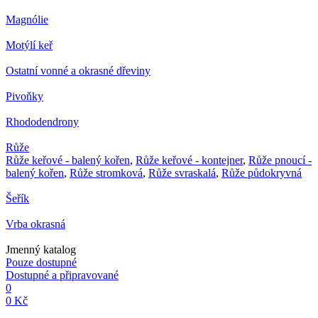
Magnólie
Motýlí keř
Ostatní vonné a okrasné dřeviny
Pivoňky
Rhododendrony
Růže
Růže keřové - balený kořen
,
Růže keřové - kontejner
,
Růže pnoucí -
balený kořen
,
Růže stromková
,
Růže svraskalá
,
Růže půdokryvná
Šeřík
Vrba okrasná
Jmenný katalog
Pouze dostupné
Dostupné a připravované
0
0 Kč