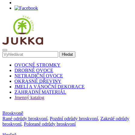
OVOCNÉ STROMKY
DROBNÉ OVOCE
NETRADIČNÍ OVOCE
OKRASNÉ DŘEVINY
JMELÍ A VÁNOČNÍ DEKORACE
ZAHRADNÍ MATERIÁL
Jmenný katalog
Broskvoně
Rané odrůdy broskvoní
,
Pozdní odrůdy broskvoní
,
Zakrslé odrůdy
broskvoní
,
Polorané odrůdy broskvoní
Hrušně