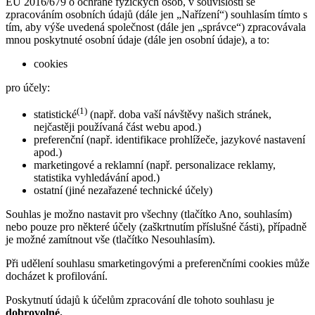
EU 2016/679 o ochraně fyzických osob, v souvislosti se
zpracováním osobních údajů (dále jen „Nařízení“) souhlasím tímto s
tím, aby výše uvedená společnost (dále jen „správce“) zpracovávala
mnou poskytnuté osobní údaje (dále jen osobní údaje), a to:
cookies
pro účely:
(1)
statistické
(např. doba vaší návštěvy našich stránek,
nejčastěji používaná část webu apod.)
preferenční (např. identifikace prohlížeče, jazykové nastavení
apod.)
marketingové a reklamní (např. personalizace reklamy,
statistika vyhledávání apod.)
ostatní (jiné nezařazené technické účely)
Souhlas je možno nastavit pro všechny (tlačítko Ano, souhlasím)
nebo pouze pro některé účely (zaškrtnutím příslušné části), případně
je možné zamítnout vše (tlačítko Nesouhlasím).
Při udělení souhlasu smarketingovými a preferenčními cookies může
docházet k profilování.
Poskytnutí údajů k účelům zpracování dle tohoto souhlasu je
dobrovolné.