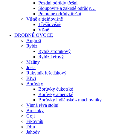
Pozdní odrůdy třešní
Sloupovité a zakrslé odrůdy…
Polorané odrůdy třešní
Višně a třešňovišně
Třešňovišně
Višně
DROBNÉ OVOCE
Angrešt
Rybíz
Rybíz stromkový
Rybíz keřový
Maliny
Josta
Rakytník řešetlákový
Kiwi
Borůvky
Borůvky čukotské
Borůvky americké
Borůvky indiánské - muchovníky
Vinná réva stolní
Brusinky
Goji
Fíkovník
Dřín
Jahody