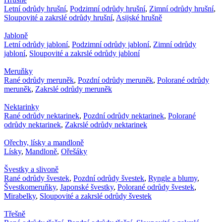
Letní odrůdy hrušní
,
Podzimní odrůdy hrušní
,
Zimní odrůdy hrušní
,
Sloupovité a zakrslé odrůdy hrušní
,
Asijské hrušně
Jabloně
Letní odrůdy jabloní
,
Podzimní odrůdy jabloní
,
Zimní odrůdy
jabloní
,
Sloupovité a zakrslé odrůdy jabloní
Meruňky
Rané odrůdy meruněk
,
Pozdní odrůdy meruněk
,
Polorané odrůdy
meruněk
,
Zakrslé odrůdy meruněk
Nektarinky
Rané odrůdy nektarinek
,
Pozdní odrůdy nektarinek
,
Polorané
odrůdy nektarinek
,
Zakrslé odrůdy nektarinek
Ořechy, lísky a mandloně
Lísky
,
Mandloně
,
Ořešáky
Švestky a slivoně
Rané odrůdy švestek
,
Pozdní odrůdy švestek
,
Ryngle a blumy
,
Švestkomeruňky
,
Japonské švestky
,
Polorané odrůdy švestek
,
Mirabelky
,
Sloupovité a zakrslé odrůdy švestek
Třešně