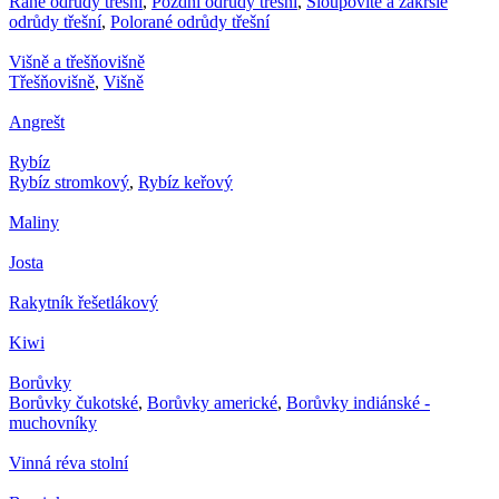
Rané odrůdy třešní
,
Pozdní odrůdy třešní
,
Sloupovité a zakrslé
odrůdy třešní
,
Polorané odrůdy třešní
Višně a třešňovišně
Třešňovišně
,
Višně
Angrešt
Rybíz
Rybíz stromkový
,
Rybíz keřový
Maliny
Josta
Rakytník řešetlákový
Kiwi
Borůvky
Borůvky čukotské
,
Borůvky americké
,
Borůvky indiánské -
muchovníky
Vinná réva stolní