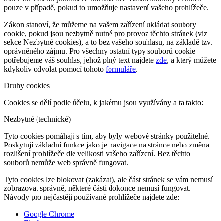
pouze v případě, pokud to umožňuje nastavení vašeho prohlížeče.
Zákon stanoví, že můžeme na vašem zařízení ukládat soubory
cookie, pokud jsou nezbytně nutné pro provoz těchto stránek (viz
sekce Nezbytné cookies), a to bez vašeho souhlasu, na základě tzv.
oprávněného zájmu. Pro všechny ostatní typy souborů cookie
potřebujeme váš souhlas, jehož plný text najdete
zde
, a který můžete
kdykoliv odvolat pomocí tohoto
formuláře
.
Druhy cookies
Cookies se dělí podle účelu, k jakému jsou využívány a ta takto:
Nezbytné (technické)
Tyto cookies pomáhají s tím, aby byly webové stránky použitelné.
Poskytují základní funkce jako je navigace na stránce nebo změna
rozlišení prohlížeče dle velikosti vašeho zařízení. Bez těchto
souborů nemůže web správně fungovat.
Tyto cookies lze blokovat (zakázat), ale část stránek se vám nemusí
zobrazovat správně, některé části dokonce nemusí fungovat.
Návody pro nejčastěji používané prohlížeče najdete zde:
Google Chrome