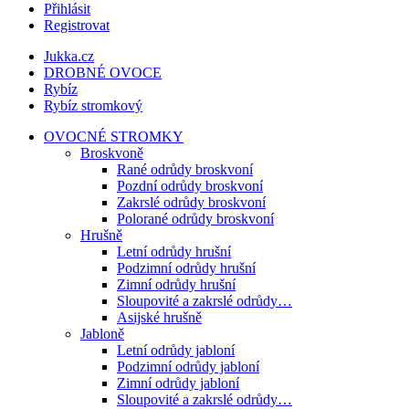
Přihlásit
Registrovat
Jukka.cz
DROBNÉ OVOCE
Rybíz
Rybíz stromkový
OVOCNÉ STROMKY
Broskvoně
Rané odrůdy broskvoní
Pozdní odrůdy broskvoní
Zakrslé odrůdy broskvoní
Polorané odrůdy broskvoní
Hrušně
Letní odrůdy hrušní
Podzimní odrůdy hrušní
Zimní odrůdy hrušní
Sloupovité a zakrslé odrůdy…
Asijské hrušně
Jabloně
Letní odrůdy jabloní
Podzimní odrůdy jabloní
Zimní odrůdy jabloní
Sloupovité a zakrslé odrůdy…