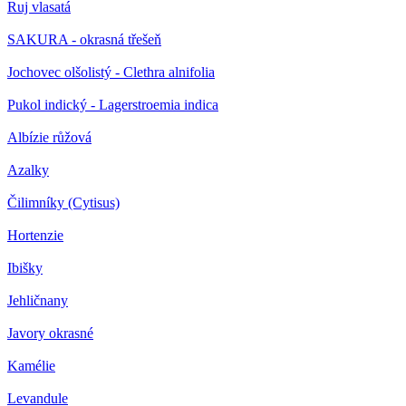
Ruj vlasatá
SAKURA - okrasná třešeň
Jochovec olšolistý - Clethra alnifolia
Pukol indický - Lagerstroemia indica
Albízie růžová
Azalky
Čilimníky (Cytisus)
Hortenzie
Ibišky
Jehličnany
Javory okrasné
Kamélie
Levandule