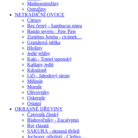
Malinoostružiny
Ostružiny
NETRADIČNÍ OVOCE
Citrusy
Bez černý - Sambucus nigra
Banán severu - Paw Paw
Ziziphus Jujuba - cicimek…
Granátová jablka
Hlošiny
Jedlé jeřáby
Kaki - Tomel japonský
Kaštany jedlé
Kdouloně
Liči - Jahodový strom
Mišpule
Moruše
Olivovníky
Oskeruše
Ostatní
OKRASNÉ DŘEVINY
Čajovník čínský
Blahovičníky - Eucalyptus
Ruj vlasatá
SAKURA - okrasná třešeň
Jochovec olšolistý - Clethra…