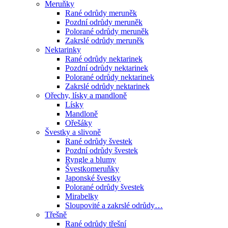
Meruňky
Rané odrůdy meruněk
Pozdní odrůdy meruněk
Polorané odrůdy meruněk
Zakrslé odrůdy meruněk
Nektarinky
Rané odrůdy nektarinek
Pozdní odrůdy nektarinek
Polorané odrůdy nektarinek
Zakrslé odrůdy nektarinek
Ořechy, lísky a mandloně
Lísky
Mandloně
Ořešáky
Švestky a slivoně
Rané odrůdy švestek
Pozdní odrůdy švestek
Ryngle a blumy
Švestkomeruňky
Japonské švestky
Polorané odrůdy švestek
Mirabelky
Sloupovité a zakrslé odrůdy…
Třešně
Rané odrůdy třešní