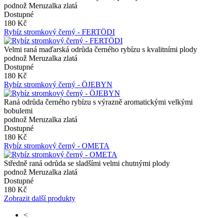
podnož Meruzalka zlatá
Dostupné
180 Kč
Rybíz stromkový černý - FERTÖDI
Velmi raná maďarská odrůda černého rybízu s kvalitními plody
podnož Meruzalka zlatá
Dostupné
180 Kč
Rybíz stromkový černý - ÖJEBYN
Raná odrůda černého rybízu s výrazně aromatickými velkými
bobulemi
podnož Meruzalka zlatá
Dostupné
180 Kč
Rybíz stromkový černý - OMETA
Středně raná odrůda se sladšími velmi chutnými plody
podnož Meruzalka zlatá
Dostupné
180 Kč
Zobrazit další produkty
<