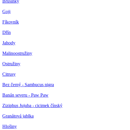
Brusinky
Goji
Fíkovník
Dřín
Jahody
Malinoostružiny
Ostružiny
Citrusy
Bez černý - Sambucus nigra
Banán severu - Paw Paw
Ziziphus Jujuba - cicimek čínský
Granátová jablka
Hlošiny