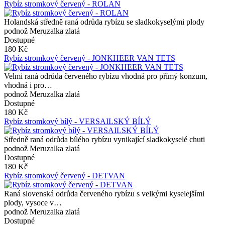
Rybíz stromkový červený - ROLAN
Holandská středně raná odrůda rybízu se sladkokyselými plody
podnož Meruzalka zlatá
Dostupné
180 Kč
Rybíz stromkový červený - JONKHEER VAN TETS
Velmi raná odrůda červeného rybízu vhodná pro přímý konzum,
vhodná i pro…
podnož Meruzalka zlatá
Dostupné
180 Kč
Rybíz stromkový bílý - VERSAILSKÝ BÍLÝ
Středně raná odrůda bílého rybízu vynikající sladkokyselé chuti
podnož Meruzalka zlatá
Dostupné
180 Kč
Rybíz stromkový červený - DETVAN
Raná slovenská odrůda červeného rybízu s velkými kyselejšími
plody, vysoce v…
podnož Meruzalka zlatá
Dostupné