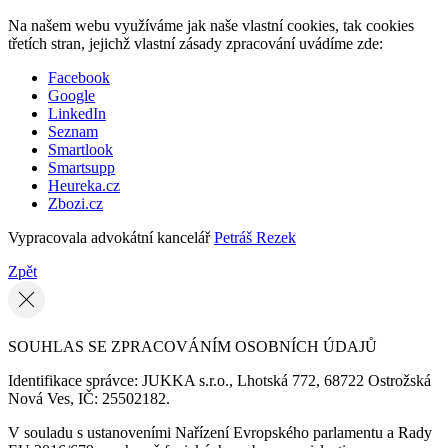
Na našem webu využíváme jak naše vlastní cookies, tak cookies
třetích stran, jejichž vlastní zásady zpracování uvádíme zde:
Facebook
Google
LinkedIn
Seznam
Smartlook
Smartsupp
Heureka.cz
Zbozi.cz
Vypracovala advokátní kancelář
Petráš Rezek
Zpět
SOUHLAS SE ZPRACOVÁNÍM OSOBNÍCH ÚDAJŮ
Identifikace správce: JUKKA s.r.o., Lhotská 772, 68722 Ostrožská
Nová Ves, IČ: 25502182.
V souladu s ustanoveními Nařízení Evropského parlamentu a Rady