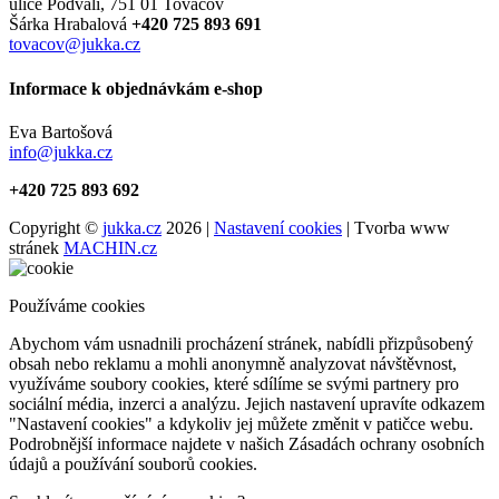
ulice Podvalí, 751 01 Tovačov
Šárka Hrabalová
+420 725 893 691
tovacov@jukka.cz
Informace k objednávkám e-shop
Eva Bartošová
info@jukka.cz
+420 725 893 692
Copyright ©
jukka.cz
2026 |
Nastavení cookies
| Tvorba www
stránek
MACHIN.cz
Používáme cookies
Abychom vám usnadnili procházení stránek, nabídli přizpůsobený
obsah nebo reklamu a mohli anonymně analyzovat návštěvnost,
využíváme soubory cookies, které sdílíme se svými partnery pro
sociální média, inzerci a analýzu. Jejich nastavení upravíte odkazem
"Nastavení cookies" a kdykoliv jej můžete změnit v patičce webu.
Podrobnější informace najdete v našich Zásadách ochrany osobních
údajů a používání souborů cookies.