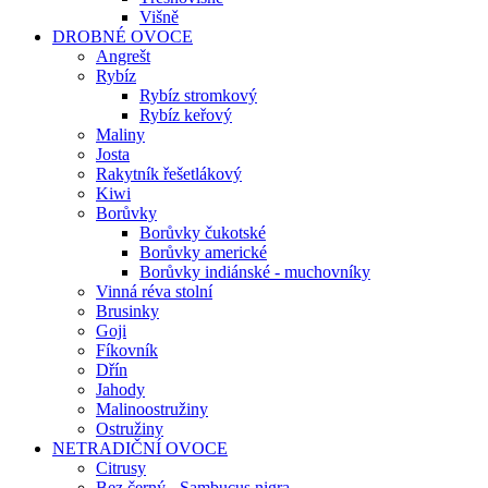
Višně
DROBNÉ OVOCE
Angrešt
Rybíz
Rybíz stromkový
Rybíz keřový
Maliny
Josta
Rakytník řešetlákový
Kiwi
Borůvky
Borůvky čukotské
Borůvky americké
Borůvky indiánské - muchovníky
Vinná réva stolní
Brusinky
Goji
Fíkovník
Dřín
Jahody
Malinoostružiny
Ostružiny
NETRADIČNÍ OVOCE
Citrusy
Bez černý - Sambucus nigra