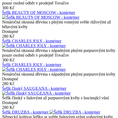
pouze osobní odběr v prodejně Tovačov
300 Kč
Šeřík BEAUTY OF MOSCOW - kontejner
Nenáročná okrasná dřevina s plnými vonnými světle růžovými až
bělavými květy
Dostupné
280 Kč
Šeřík CHARLES JOLY - kontejner
Nenáročná okrasná dřevina s nápadnými plnými purpurovými květy
pouze osobní odběr v prodejně Tovačov
300 Kč
Šeřík CHARLES JOLY - kontejner
Nenáročná okrasná dřevina s nápadnými plnými purpurovými květy
Dostupné
280 Kč
Šeřík čínský SAUGEANA - kontejner
Šeřík čínský s fialovými až purpurovými květy s fascinující vůní
Dostupné
280 Kč
Šeřík DRUZBA - kontejner
Německý kultivar šeříku se světle fialovými velmi voňavými květy