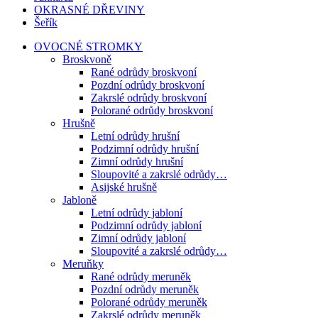
OKRASNÉ DŘEVINY
Šeřík
OVOCNÉ STROMKY
Broskvoně
Rané odrůdy broskvoní
Pozdní odrůdy broskvoní
Zakrslé odrůdy broskvoní
Polorané odrůdy broskvoní
Hrušně
Letní odrůdy hrušní
Podzimní odrůdy hrušní
Zimní odrůdy hrušní
Sloupovité a zakrslé odrůdy…
Asijské hrušně
Jabloně
Letní odrůdy jabloní
Podzimní odrůdy jabloní
Zimní odrůdy jabloní
Sloupovité a zakrslé odrůdy…
Meruňky
Rané odrůdy meruněk
Pozdní odrůdy meruněk
Polorané odrůdy meruněk
Zakrslé odrůdy meruněk