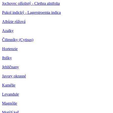
Jochovec olšolistý - Clethra alnifolia
Pukol indický - Lagerstroemia indica
Albízie růžová
Azalky
Čilimníky (Cytisus)
Hortenzie
Ibišky
Jehličnany
Javory okrasné
Kamélie
Levandule
Magnólie
Motýlí keř