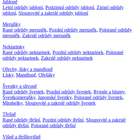
Jabloně
Letní odrůdy jabloní
,
Podzimní odrůdy jabloní
,
Zimní odrůdy
jabloní
,
Sloupovité a zakrslé odrůdy jabloní
Meruňky
Rané odrůdy meruněk
,
Pozdní odrůdy meruněk
,
Polorané odrůdy
meruněk
,
Zakrslé odrůdy meruněk
Nektarinky
Rané odrůdy nektarinek
,
Pozdní odrůdy nektarinek
,
Polorané
odrůdy nektarinek
,
Zakrslé odrůdy nektarinek
Ořechy, lísky a mandloně
Lísky
,
Mandloně
,
Ořešáky
Švestky a slivoně
Rané odrůdy švestek
,
Pozdní odrůdy švestek
,
Ryngle a blumy
,
Švestkomeruňky
,
Japonské švestky
,
Polorané odrůdy švestek
,
Mirabelky
,
Sloupovité a zakrslé odrůdy švestek
Třešně
Rané odrůdy třešní
,
Pozdní odrůdy třešní
,
Sloupovité a zakrslé
odrůdy třešní
,
Polorané odrůdy třešní
Višně a třešňovišně