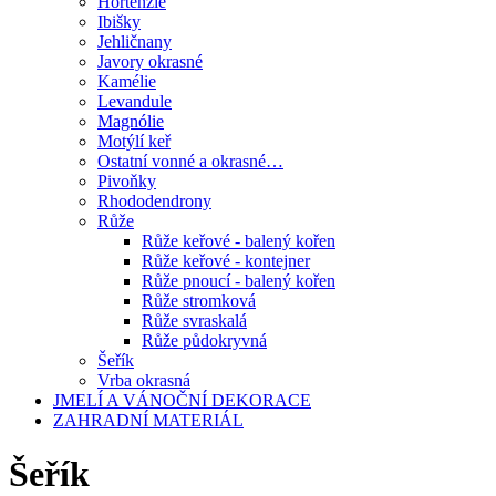
Hortenzie
Ibišky
Jehličnany
Javory okrasné
Kamélie
Levandule
Magnólie
Motýlí keř
Ostatní vonné a okrasné…
Pivoňky
Rhododendrony
Růže
Růže keřové - balený kořen
Růže keřové - kontejner
Růže pnoucí - balený kořen
Růže stromková
Růže svraskalá
Růže půdokryvná
Šeřík
Vrba okrasná
JMELÍ A VÁNOČNÍ DEKORACE
ZAHRADNÍ MATERIÁL
Šeřík