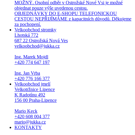
MOŽNÝ. Osobní odběr v Ostrožské Nové Vsi je možné
objednat pouze výše uvedenou cestou.
OBJEDNÁVKY DO E-SHOPU TELEFONICKOU
CESTOU NEPŘIJÍMÁME z kapacitních důvodů. Děkujeme
za pochopení.
Velkoobchod stromky
Lhotská 772
687 22 Ostrožská Nová Ves
velkoobchod@jukka.cz
Ing. Marek Mojdl
+420 774 647 197
Ing. Jan Vrba
+420 776 166 377
Velkoobchod jmelí
Velkotržnice Lipence
K Radotínu 492
156 00 Praha-Lipence
Mario Keck
+420 608 004 377
mario@jukka.cz
KONTAKTY