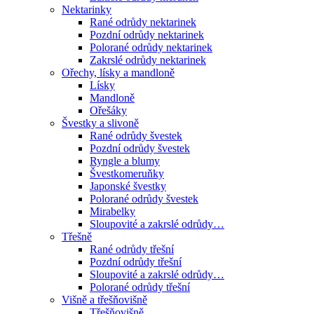
Nektarinky
Rané odrůdy nektarinek
Pozdní odrůdy nektarinek
Polorané odrůdy nektarinek
Zakrslé odrůdy nektarinek
Ořechy, lísky a mandloně
Lísky
Mandloně
Ořešáky
Švestky a slivoně
Rané odrůdy švestek
Pozdní odrůdy švestek
Ryngle a blumy
Švestkomeruňky
Japonské švestky
Polorané odrůdy švestek
Mirabelky
Sloupovité a zakrslé odrůdy…
Třešně
Rané odrůdy třešní
Pozdní odrůdy třešní
Sloupovité a zakrslé odrůdy…
Polorané odrůdy třešní
Višně a třešňovišně
Třešňovišně