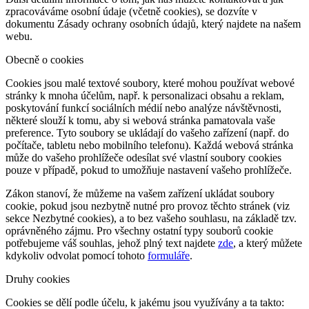
zpracováváme osobní údaje (včetně cookies), se dozvíte v
dokumentu Zásady ochrany osobních údajů, který najdete na našem
webu.
Obecně o cookies
Cookies jsou malé textové soubory, které mohou používat webové
stránky k mnoha účelům, např. k personalizaci obsahu a reklam,
poskytování funkcí sociálních médií nebo analýze návštěvnosti,
některé slouží k tomu, aby si webová stránka pamatovala vaše
preference. Tyto soubory se ukládají do vašeho zařízení (např. do
počítače, tabletu nebo mobilního telefonu). Každá webová stránka
může do vašeho prohlížeče odesílat své vlastní soubory cookies
pouze v případě, pokud to umožňuje nastavení vašeho prohlížeče.
Zákon stanoví, že můžeme na vašem zařízení ukládat soubory
cookie, pokud jsou nezbytně nutné pro provoz těchto stránek (viz
sekce Nezbytné cookies), a to bez vašeho souhlasu, na základě tzv.
oprávněného zájmu. Pro všechny ostatní typy souborů cookie
potřebujeme váš souhlas, jehož plný text najdete
zde
, a který můžete
kdykoliv odvolat pomocí tohoto
formuláře
.
Druhy cookies
Cookies se dělí podle účelu, k jakému jsou využívány a ta takto: