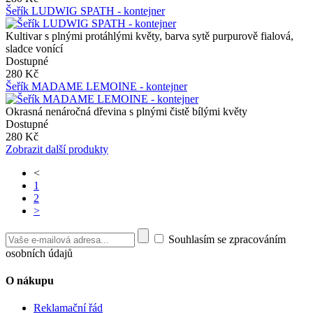
Šeřík LUDWIG SPATH - kontejner
Kultivar s plnými protáhlými květy, barva sytě purpurově fialová,
sladce vonící
Dostupné
280 Kč
Šeřík MADAME LEMOINE - kontejner
Okrasná nenáročná dřevina s plnými čistě bílými květy
Dostupné
280 Kč
Zobrazit další produkty
<
1
2
>
Souhlasím se zpracováním
osobních údajů
O nákupu
Reklamační řád