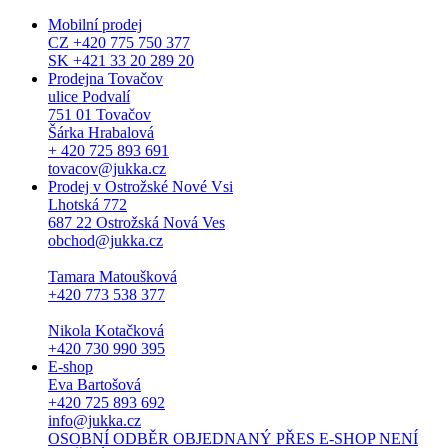
Mobilní prodej
CZ +420 775 750 377
SK +421 33 20 289 20
Prodejna Tovačov
ulice Podvalí
751 01 Tovačov
Šárka Hrabalová
+ 420 725 893 691
tovacov@jukka.cz
Prodej v Ostrožské Nové Vsi
Lhotská 772
687 22 Ostrožská Nová Ves
obchod@jukka.cz
Tamara Matoušková
+420 773 538 377
Nikola Kotačková
+420 730 990 395
E-shop
Eva Bartošová
+420 725 893 692
info@jukka.cz
OSOBNÍ ODBĚR OBJEDNANÝ PŘES E-SHOP NENÍ