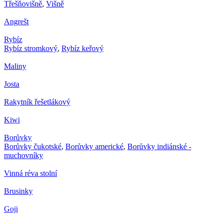
Třešňovišně
,
Višně
Angrešt
Rybíz
Rybíz stromkový
,
Rybíz keřový
Maliny
Josta
Rakytník řešetlákový
Kiwi
Borůvky
Borůvky čukotské
,
Borůvky americké
,
Borůvky indiánské -
muchovníky
Vinná réva stolní
Brusinky
Goji