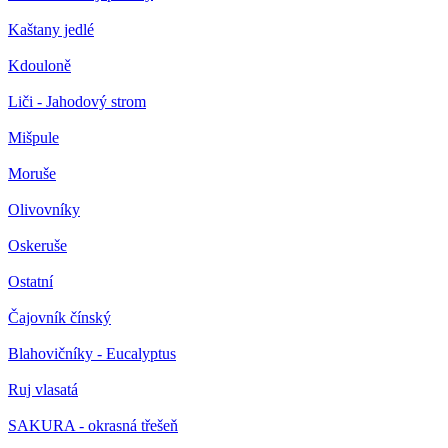
Kaštany jedlé
Kdouloně
Liči - Jahodový strom
Mišpule
Moruše
Olivovníky
Oskeruše
Ostatní
Čajovník čínský
Blahovičníky - Eucalyptus
Ruj vlasatá
SAKURA - okrasná třešeň