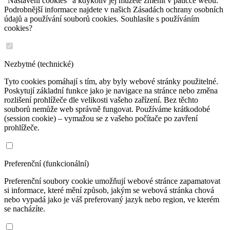
"Nastavení cookies" a kdykoliv jej můžete změnit v patičce webu.
Podrobnější informace najdete v našich Zásadách ochrany osobních
údajů a používání souborů cookies. Souhlasíte s používáním
cookies?
Nezbytné (technické)
Tyto cookies pomáhají s tím, aby byly webové stránky použitelné.
Poskytují základní funkce jako je navigace na stránce nebo změna
rozlišení prohlížeče dle velikosti vašeho zařízení. Bez těchto
souborů nemůže web správně fungovat. Používáme krátkodobé
(session cookie) – vymažou se z vašeho počítače po zavření
prohlížeče.
Preferenční (funkcionální)
Preferenční soubory cookie umožňují webové stránce zapamatovat
si informace, které mění způsob, jakým se webová stránka chová
nebo vypadá jako je váš preferovaný jazyk nebo region, ve kterém
se nacházíte.