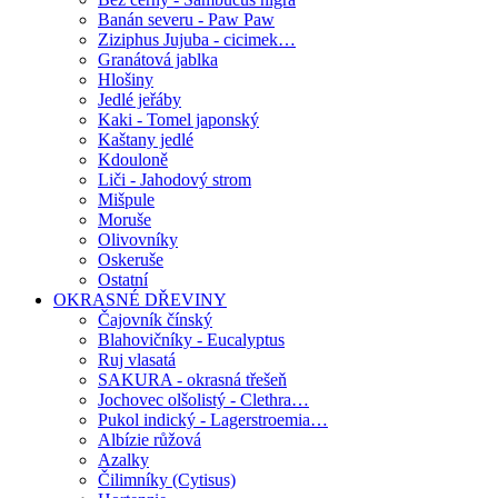
Banán severu - Paw Paw
Ziziphus Jujuba - cicimek…
Granátová jablka
Hlošiny
Jedlé jeřáby
Kaki - Tomel japonský
Kaštany jedlé
Kdouloně
Liči - Jahodový strom
Mišpule
Moruše
Olivovníky
Oskeruše
Ostatní
OKRASNÉ DŘEVINY
Čajovník čínský
Blahovičníky - Eucalyptus
Ruj vlasatá
SAKURA - okrasná třešeň
Jochovec olšolistý - Clethra…
Pukol indický - Lagerstroemia…
Albízie růžová
Azalky
Čilimníky (Cytisus)