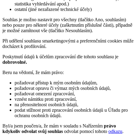
statistika vyhledávání apod.)
ostatní (jiné nezařazené technické účely)
Souhlas je možno nastavit pro všechny (tlačítko Ano, souhlasím)
nebo pouze pro některé účely (zaškrtnutím příslušné části), případně
je možné zamítnout vše (tlačítko Nesouhlasím).
Při udělení souhlasu smarketingovými a preferenčními cookies může
docházet k profilování.
Poskytnutí údajů k účelům zpracování dle tohoto souhlasu je
dobrovolné.
Beru na vědomí, že mám právo:
požadovat přístup k mým osobním údajům,
požadovat opravu či výmaz mých osobních údajů,
požadovat omezení zpracování,
vznést námitku proti zpracování,
na přenositelnost osobních údajů,
podat stížnost proti zpracování osobních údajů u Úřadu pro
ochranu osobních údajů.
Byl/a jsem poučen/a, že mám v souladu s Nařízením
právo
kdykoliv odvolat svůj souhlas
odvolat pomocí tohoto
odkazu
.