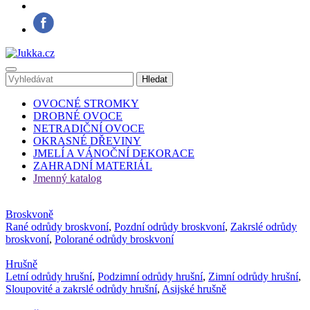
OVOCNÉ STROMKY
DROBNÉ OVOCE
NETRADIČNÍ OVOCE
OKRASNÉ DŘEVINY
JMELÍ A VÁNOČNÍ DEKORACE
ZAHRADNÍ MATERIÁL
Jmenný katalog
Broskvoně
Rané odrůdy broskvoní
,
Pozdní odrůdy broskvoní
,
Zakrslé odrůdy
broskvoní
,
Polorané odrůdy broskvoní
Hrušně
Letní odrůdy hrušní
,
Podzimní odrůdy hrušní
,
Zimní odrůdy hrušní
,
Sloupovité a zakrslé odrůdy hrušní
,
Asijské hrušně