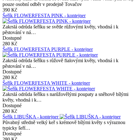
pouze osobní odběr v prodejně Tovačov
390 Kč
Šeřík FLOWERFESTA PINK - kontejner
Zakrslá odrůda šeříku se světle růžovými květy, vhodná i k
pěstování v ná…
Dostupné
280 Kč
Šeřík FLOWERFESTA PURPLE - kontejner
Zakrslá odrůda šeříku s růžově fialovými květy, vhodná i k
pěstování v ná…
Dostupné
280 Kč
Šeřík FLOWERFESTA WHITE - kontejner
Zakrslá odrůda šeříku s narůžovělými poupaty a sněhově bílými
květy, vhodná i k…
Dostupné
280 Kč
Šeřík LIBUŠKA - kontejner
Půvabný středně velký keř s krémově bílými květy s výraznou
typicky šeří…
Dostupné
280 Kč