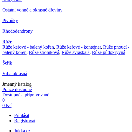
Ostatní vonné a okrasné dřeviny
Pivoňky
Rhododendrony
Růže
Růže keřové - balený kořen
,
Růže keřové - kontejner
,
Růže pnoucí -
balený kořen
,
Růže stromková
,
Růže svraskalá
,
Růže půdokryvná
Šeřík
Vrba okrasná
Jmenný katalog
Pouze dostupné
Dostupné a připravované
0
0 Kč
Přihlásit
Registrovat
Jukka.cz