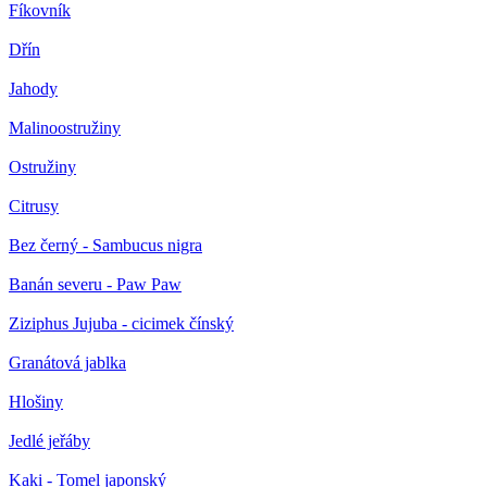
Fíkovník
Dřín
Jahody
Malinoostružiny
Ostružiny
Citrusy
Bez černý - Sambucus nigra
Banán severu - Paw Paw
Ziziphus Jujuba - cicimek čínský
Granátová jablka
Hlošiny
Jedlé jeřáby
Kaki - Tomel japonský