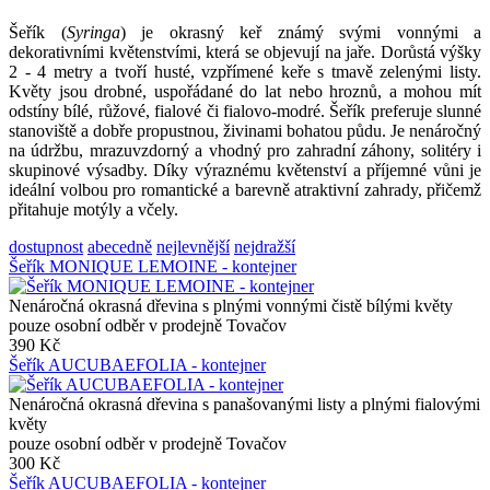
Šeřík (
Syringa
) je okrasný keř známý svými vonnými a
dekorativními květenstvími, která se objevují na jaře. Dorůstá výšky
2 - 4 metry a tvoří husté, vzpřímené keře s tmavě zelenými listy.
Květy jsou drobné, uspořádané do lat nebo hroznů, a mohou mít
odstíny bílé, růžové, fialové či fialovo-modré. Šeřík preferuje slunné
stanoviště a dobře propustnou, živinami bohatou půdu. Je nenáročný
na údržbu, mrazuvzdorný a vhodný pro zahradní záhony, solitéry i
skupinové výsadby. Díky výraznému květenství a příjemné vůni je
ideální volbou pro romantické a barevně atraktivní zahrady, přičemž
přitahuje motýly a včely.
dostupnost
abecedně
nejlevnější
nejdražší
Šeřík MONIQUE LEMOINE - kontejner
Nenáročná okrasná dřevina s plnými vonnými čistě bílými květy
pouze osobní odběr v prodejně Tovačov
390 Kč
Šeřík AUCUBAEFOLIA - kontejner
Nenáročná okrasná dřevina s panašovanými listy a plnými fialovými
květy
pouze osobní odběr v prodejně Tovačov
300 Kč
Šeřík AUCUBAEFOLIA - kontejner