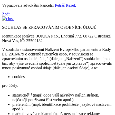
Vypracovala advokátní kancelář
Petráš Rezek
Zpět
SOUHLAS SE ZPRACOVÁNÍM OSOBNÍCH ÚDAJŮ
Identifikace správce: JUKKA s.r.o., Lhotská 772, 68722 Ostrožská
Nová Ves, IČ: 25502182.
V souladu s ustanoveními Nařízení Evropského parlamentu a Rady
EU 2016/679 o ochraně fyzických osob, v souvislosti se
zpracováním osobních údajů (dále jen „Nařízení“) souhlasím tímto s
tím, aby výše uvedená společnost (dále jen „správce“) zpracovávala
mnou poskytnuté osobní údaje (dále jen osobní údaje), a to:
cookies
pro účely:
(1)
statistické
(např. doba vaší návštěvy našich stránek,
nejčastěji používaná část webu apod.)
preferenční (např. identifikace prohlížeče, jazykové nastavení
apod.)
marketingové a reklamní (např. personalizace reklamy,