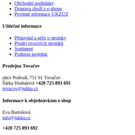
Obchodní podmínky
Doprava zboží z e-shopu
Povinné informace UKZÚZ
Užitečné informace
Pěstování a péče o stromky
Prodej ovocných stromků
Sortiment
Podpora projektu
Prodejna Tovačov
ulice Podvalí, 751 01 Tovačov
Šárka Hrabalová
+420 725 893 691
tovacov@jukka.cz
Informace k objednávkám e-shop
Eva Bartošová
info@jukka.cz
+420 725 893 692