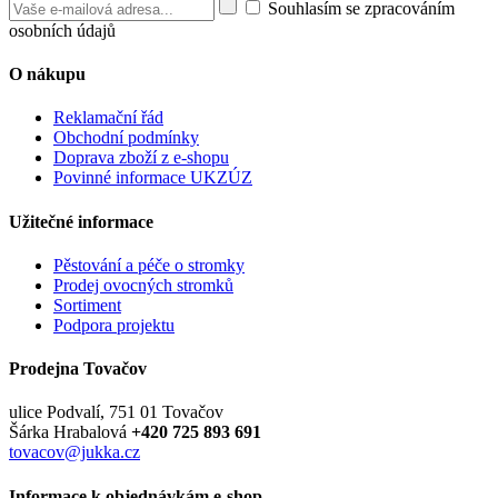
Souhlasím se zpracováním
osobních údajů
O nákupu
Reklamační řád
Obchodní podmínky
Doprava zboží z e-shopu
Povinné informace UKZÚZ
Užitečné informace
Pěstování a péče o stromky
Prodej ovocných stromků
Sortiment
Podpora projektu
Prodejna Tovačov
ulice Podvalí, 751 01 Tovačov
Šárka Hrabalová
+420 725 893 691
tovacov@jukka.cz
Informace k objednávkám e-shop