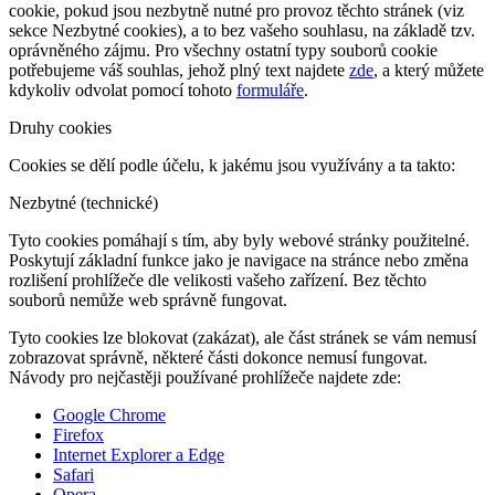
cookie, pokud jsou nezbytně nutné pro provoz těchto stránek (viz
sekce Nezbytné cookies), a to bez vašeho souhlasu, na základě tzv.
oprávněného zájmu. Pro všechny ostatní typy souborů cookie
potřebujeme váš souhlas, jehož plný text najdete
zde
, a který můžete
kdykoliv odvolat pomocí tohoto
formuláře
.
Druhy cookies
Cookies se dělí podle účelu, k jakému jsou využívány a ta takto:
Nezbytné (technické)
Tyto cookies pomáhají s tím, aby byly webové stránky použitelné.
Poskytují základní funkce jako je navigace na stránce nebo změna
rozlišení prohlížeče dle velikosti vašeho zařízení. Bez těchto
souborů nemůže web správně fungovat.
Tyto cookies lze blokovat (zakázat), ale část stránek se vám nemusí
zobrazovat správně, některé části dokonce nemusí fungovat.
Návody pro nejčastěji používané prohlížeče najdete zde:
Google Chrome
Firefox
Internet Explorer a Edge
Safari
Opera