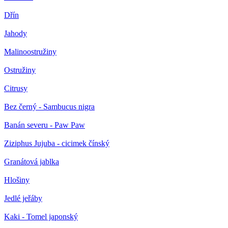
Dřín
Jahody
Malinoostružiny
Ostružiny
Citrusy
Bez černý - Sambucus nigra
Banán severu - Paw Paw
Ziziphus Jujuba - cicimek čínský
Granátová jablka
Hlošiny
Jedlé jeřáby
Kaki - Tomel japonský