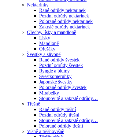
Nektarinky
Rané odrůdy nektarinek
Pozdní odrůdy nektarinek
Polorané odrůdy nektarinek
Zakrslé odrůdy nektarinek
Ořechy, lísky a mandloně
Lísky
Mandloně
Ořešáky
Švestky a slivoně
Rané odrůdy švestek
Pozdní odrůdy švestek
Ryngle a blumy
Švestkomeruňky
Japonské švestky
Polorané odrůdy švestek
Mirabelky
Sloupovité a zakrslé odrůdy…
Třešně
Rané odrůdy třešní
Pozdní odrůdy třešní
Sloupovité a zakrslé odrůdy…
Polorané odrůdy třešní
Višně a třešňovišně
Třešňovišně