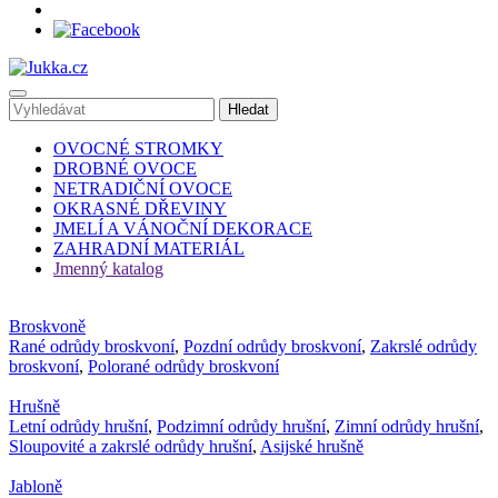
OVOCNÉ STROMKY
DROBNÉ OVOCE
NETRADIČNÍ OVOCE
OKRASNÉ DŘEVINY
JMELÍ A VÁNOČNÍ DEKORACE
ZAHRADNÍ MATERIÁL
Jmenný katalog
Broskvoně
Rané odrůdy broskvoní
,
Pozdní odrůdy broskvoní
,
Zakrslé odrůdy
broskvoní
,
Polorané odrůdy broskvoní
Hrušně
Letní odrůdy hrušní
,
Podzimní odrůdy hrušní
,
Zimní odrůdy hrušní
,
Sloupovité a zakrslé odrůdy hrušní
,
Asijské hrušně
Jabloně