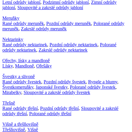
Letní odrůdy jabloní
,
Podzimní odrůdy jabloní
,
Zimní odrůdy
jabloní
,
Sloupovité a zakrslé odrůdy jabloní
Meruňky
Rané odrůdy meruněk
,
Pozdní odrůdy meruněk
,
Polorané odrůdy
meruněk
,
Zakrslé odrůdy meruněk
Nektarinky
Rané odrůdy nektarinek
,
Pozdní odrůdy nektarinek
,
Polorané
odrůdy nektarinek
,
Zakrslé odrůdy nektarinek
Ořechy, lísky a mandloně
Lísky
,
Mandloně
,
Ořešáky
Švestky a slivoně
Rané odrůdy švestek
,
Pozdní odrůdy švestek
,
Ryngle a blumy
,
Švestkomeruňky
,
Japonské švestky
,
Polorané odrůdy švestek
,
Mirabelky
,
Sloupovité a zakrslé odrůdy švestek
Třešně
Rané odrůdy třešní
,
Pozdní odrůdy třešní
,
Sloupovité a zakrslé
odrůdy třešní
,
Polorané odrůdy třešní
Višně a třešňovišně
Třešňovišně
,
Višně