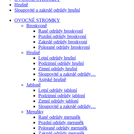
Hrušně
Sloupovité a zakrslé odrůdy hrušní
OVOCNÉ STROMKY
Broskvoně
Rané odrůdy broskvoní
Pozdní odrůdy broskvoní
Zakrslé odrůdy broskvoní
Polorané odrůdy broskvoní
Hrušně
Letní odrůdy hrušní
Podzimní odrůdy hrušní
Zimní odrůdy hrušní
Sloupovité a zakrslé odrůdy…
Asijské hrušně
Jabloně
Letní odrůdy jabloní
Podzimní odrůdy jabloní
Zimní odrůdy jabloní
Sloupovité a zakrslé odrůdy…
Meruňky
Rané odrůdy meruněk
Pozdní odrůdy meruněk
Polorané odrůdy meruněk
Zakrslé odrůdy meruněk