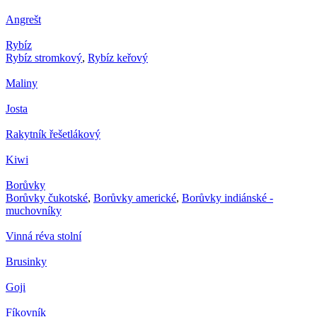
Angrešt
Rybíz
Rybíz stromkový
,
Rybíz keřový
Maliny
Josta
Rakytník řešetlákový
Kiwi
Borůvky
Borůvky čukotské
,
Borůvky americké
,
Borůvky indiánské -
muchovníky
Vinná réva stolní
Brusinky
Goji
Fíkovník