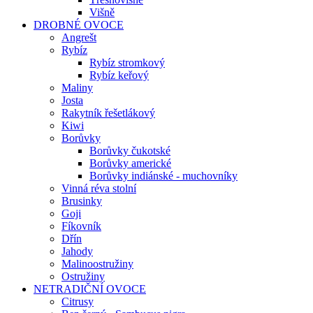
Višně
DROBNÉ OVOCE
Angrešt
Rybíz
Rybíz stromkový
Rybíz keřový
Maliny
Josta
Rakytník řešetlákový
Kiwi
Borůvky
Borůvky čukotské
Borůvky americké
Borůvky indiánské - muchovníky
Vinná réva stolní
Brusinky
Goji
Fíkovník
Dřín
Jahody
Malinoostružiny
Ostružiny
NETRADIČNÍ OVOCE
Citrusy