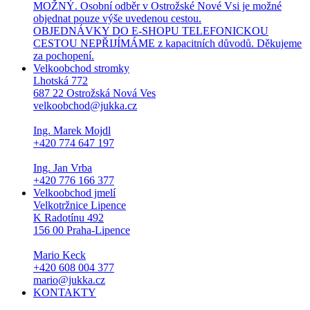
MOŽNÝ. Osobní odběr v Ostrožské Nové Vsi je možné
objednat pouze výše uvedenou cestou.
OBJEDNÁVKY DO E-SHOPU TELEFONICKOU
CESTOU NEPŘIJÍMÁME z kapacitních důvodů. Děkujeme
za pochopení.
Velkoobchod stromky
Lhotská 772
687 22 Ostrožská Nová Ves
velkoobchod@jukka.cz
Ing. Marek Mojdl
+420 774 647 197
Ing. Jan Vrba
+420 776 166 377
Velkoobchod jmelí
Velkotržnice Lipence
K Radotínu 492
156 00 Praha-Lipence
Mario Keck
+420 608 004 377
mario@jukka.cz
KONTAKTY