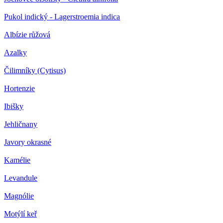
Pukol indický - Lagerstroemia indica
Albízie růžová
Azalky
Čilimníky (Cytisus)
Hortenzie
Ibišky
Jehličnany
Javory okrasné
Kamélie
Levandule
Magnólie
Motýlí keř