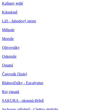
Kaštany jedlé
Kdouloně
Liči - Jahodový strom
Mišpule
Moruše
Olivovníky
Oskeruše
Ostatní
Čajovník čínský
Blahovičníky - Eucalyptus
Ruj vlasatá
SAKURA - okrasná třešeň
Jochovec olšolistý - Clethra alnifolia