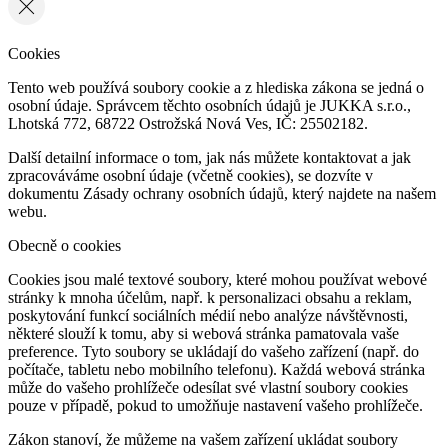
Cookies
Tento web používá soubory cookie a z hlediska zákona se jedná o
osobní údaje. Správcem těchto osobních údajů je JUKKA s.r.o.,
Lhotská 772, 68722 Ostrožská Nová Ves, IČ: 25502182.
Další detailní informace o tom, jak nás můžete kontaktovat a jak
zpracováváme osobní údaje (včetně cookies), se dozvíte v
dokumentu Zásady ochrany osobních údajů, který najdete na našem
webu.
Obecně o cookies
Cookies jsou malé textové soubory, které mohou používat webové
stránky k mnoha účelům, např. k personalizaci obsahu a reklam,
poskytování funkcí sociálních médií nebo analýze návštěvnosti,
některé slouží k tomu, aby si webová stránka pamatovala vaše
preference. Tyto soubory se ukládají do vašeho zařízení (např. do
počítače, tabletu nebo mobilního telefonu). Každá webová stránka
může do vašeho prohlížeče odesílat své vlastní soubory cookies
pouze v případě, pokud to umožňuje nastavení vašeho prohlížeče.
Zákon stanoví, že můžeme na vašem zařízení ukládat soubory