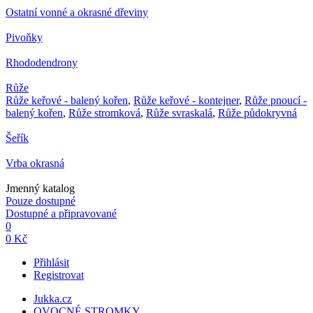
Ostatní vonné a okrasné dřeviny
Pivoňky
Rhododendrony
Růže
Růže keřové - balený kořen
,
Růže keřové - kontejner
,
Růže pnoucí -
balený kořen
,
Růže stromková
,
Růže svraskalá
,
Růže půdokryvná
Šeřík
Vrba okrasná
Jmenný katalog
Pouze dostupné
Dostupné a připravované
0
0 Kč
Přihlásit
Registrovat
Jukka.cz
OVOCNÉ STROMKY