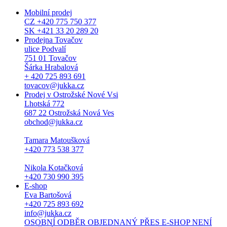
Mobilní prodej
CZ +420 775 750 377
SK +421 33 20 289 20
Prodejna Tovačov
ulice Podvalí
751 01 Tovačov
Šárka Hrabalová
+ 420 725 893 691
tovacov@jukka.cz
Prodej v Ostrožské Nové Vsi
Lhotská 772
687 22 Ostrožská Nová Ves
obchod@jukka.cz
Tamara Matoušková
+420 773 538 377
Nikola Kotačková
+420 730 990 395
E-shop
Eva Bartošová
+420 725 893 692
info@jukka.cz
OSOBNÍ ODBĚR OBJEDNANÝ PŘES E-SHOP NENÍ