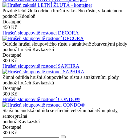
Pozdně letní žlutá odrůda hrušní zakrslého růstu, v kontejneru
podnož Kdouloň
Dostupné
450 Kč
Hrušeň sloupcovitě rostoucí DECORA
Odrůda hrušní sloupovitého růstu s atraktivně zbarvenými plody
podnož hrušeň Kavkazská
Dostupné
300 Kč
Hrušeň sloupcovitě rostoucí SAPHIRA
Zimní odrůda hrušní sloupovitého růstu s atraktivními plody
podnož hrušeň Kavkazská
Dostupné
300 Kč
Hrušeň sloupcovitě rostoucí CONDO®
Starší holandská odrůda se středně velkými baňatými plody,
samosprašná
podnož Kavkazská
Dostupné
300 Kč