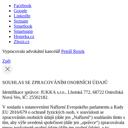
Facebook
Google
LinkedIn
Seznam
Smartlook
Smartsupp
Heureka.cz
Zbozi.cz
Vypracovala advokátní kancelář
Petráš Rezek
Zpět
SOUHLAS SE ZPRACOVÁNÍM OSOBNÍCH ÚDAJŮ
Identifikace správce: JUKKA s.r.o., Lhotská 772, 68722 Ostrožská
Nová Ves, IČ: 25502182.
V souladu s ustanoveními Nařízení Evropského parlamentu a Rady
EU 2016/679 o ochraně fyzických osob, v souvislosti se
zpracováním osobních údajů (dále jen „Nařízení“) souhlasím tímto s
tím, aby výše uvedená společnost (dále jen „správce“) zpracovávala
mnou poskytnuté osobní údaje (dále jen osobní údaje), a to: