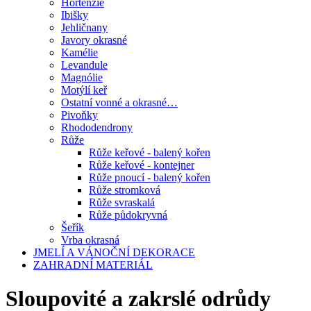
Hortenzie
Ibišky
Jehličnany
Javory okrasné
Kamélie
Levandule
Magnólie
Motýlí keř
Ostatní vonné a okrasné…
Pivoňky
Rhododendrony
Růže
Růže keřové - balený kořen
Růže keřové - kontejner
Růže pnoucí - balený kořen
Růže stromková
Růže svraskalá
Růže půdokryvná
Šeřík
Vrba okrasná
JMELÍ A VÁNOČNÍ DEKORACE
ZAHRADNÍ MATERIÁL
Sloupovité a zakrslé odrůdy