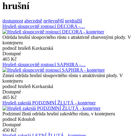
hrušní
dostupnost
abecedně
nejlevnější
nejdražší
Hrušeň sloupcovitě rostoucí DECORA -…
Odrůda hrušní sloupovitého růstu s atraktivně zbarvenými plody. V
kontejneru
podnož hrušeň Kavkazská
Dostupné
465 Kč
Hrušeň sloupcovitě rostoucí SAPHIRA -…
Zimní odrůda hrušní sloupovitého růstu s atraktivními plody. V
kontejneru
podnož hrušeň Kavkazská
Dostupné
465 Kč
Hrušeň zakrslá PODZIMNÍ ŽLUTÁ - kontejner
Podzimní žlutá odrůda hrušní zakrslého růstu, v kontejneru
podnož Kdouloň
Dostupné
450 Kč
Hrušeň zakrslá LETNÍ ŽLUTÁ - kontejner