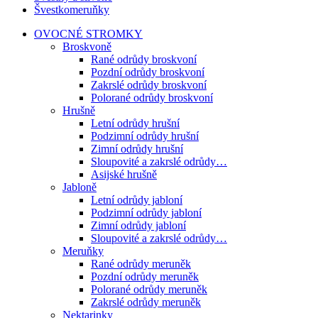
Švestkomeruňky
OVOCNÉ STROMKY
Broskvoně
Rané odrůdy broskvoní
Pozdní odrůdy broskvoní
Zakrslé odrůdy broskvoní
Polorané odrůdy broskvoní
Hrušně
Letní odrůdy hrušní
Podzimní odrůdy hrušní
Zimní odrůdy hrušní
Sloupovité a zakrslé odrůdy…
Asijské hrušně
Jabloně
Letní odrůdy jabloní
Podzimní odrůdy jabloní
Zimní odrůdy jabloní
Sloupovité a zakrslé odrůdy…
Meruňky
Rané odrůdy meruněk
Pozdní odrůdy meruněk
Polorané odrůdy meruněk
Zakrslé odrůdy meruněk
Nektarinky