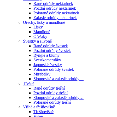
Rané odrůdy nektarinek
Pozdní odrůdy nektarinek
Polorané odrůdy nektarinek
Zakrslé odrůdy nektarinek
Ořechy, lísky a mandloně
Lísky
Mandloně
Ořešáky
Švestky a slivoně
Rané odrůdy švestek
Pozdní odrůdy švestek
Ryngle a blumy
Švestkomeruňky
Japonské švestky
Polorané odrůdy švestek
Mirabelky
Sloupovité a zakrslé odrůdy…
Třešně
Rané odrůdy třešní
Pozdní odrůdy třešní
Sloupovité a zakrslé odrůdy…
Polorané odrůdy třešní
Višně a třešňovišně
Třešňovišně
Višně