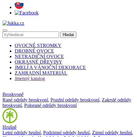
OVOCNÉ STROMKY
DROBNÉ OVOCE
NETRADIČNÍ OVOCE
OKRASNÉ DŘEVINY
JMELÍ A VÁNOČNÍ DEKORACE
ZAHRADNÍ MATERIÁL
Jmenný katalog
Broskvoně
Rané odrůdy broskvoní
,
Pozdní odrůdy broskvoní
,
Zakrslé odrůdy
broskvoní
,
Polorané odrůdy broskvoní
Hrušně
Letní odrůdy hrušní
,
Podzimní odrůdy hrušní
,
Zimní odrůdy hrušní
,