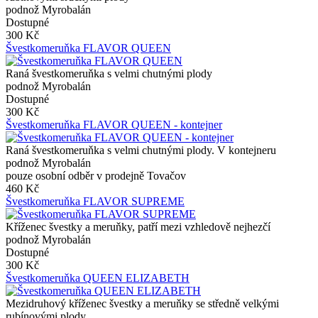
podnož Myrobalán
Dostupné
300 Kč
Švestkomeruňka FLAVOR QUEEN
Raná švestkomeruňka s velmi chutnými plody
podnož Myrobalán
Dostupné
300 Kč
Švestkomeruňka FLAVOR QUEEN - kontejner
Raná švestkomeruňka s velmi chutnými plody. V kontejneru
podnož Myrobalán
pouze osobní odběr v prodejně Tovačov
460 Kč
Švestkomeruňka FLAVOR SUPREME
Kříženec švestky a meruňky, patří mezi vzhledově nejhezčí
podnož Myrobalán
Dostupné
300 Kč
Švestkomeruňka QUEEN ELIZABETH
Mezidruhový kříženec švestky a meruňky se středně velkými
rubínovými plody