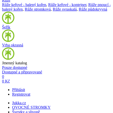
Růže
Růže keřové - balený kořen
,
Růže keřové - kontejner
,
Růže pnoucí -
balený kořen
,
Růže stromková
,
Růže svraskalá
,
Růže půdokryvná
Šeřík
Vrba okrasná
Jmenný katalog
Pouze dostupné
Dostupné a připravované
0
0 Kč
Přihlásit
Registrovat
Jukka.cz
OVOCNÉ STROMKY
Švestky a slivoně