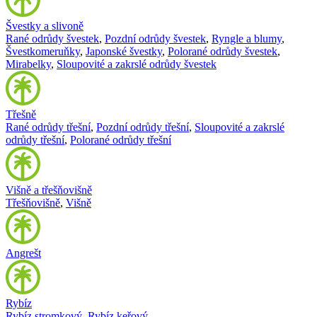
Švestky a slivoně
Rané odrůdy švestek
,
Pozdní odrůdy švestek
,
Ryngle a blumy
,
Švestkomeruňky
,
Japonské švestky
,
Polorané odrůdy švestek
,
Mirabelky
,
Sloupovité a zakrslé odrůdy švestek
Třešně
Rané odrůdy třešní
,
Pozdní odrůdy třešní
,
Sloupovité a zakrslé
odrůdy třešní
,
Polorané odrůdy třešní
Višně a třešňovišně
Třešňovišně
,
Višně
Angrešt
Rybíz
Rybíz stromkový
,
Rybíz keřový