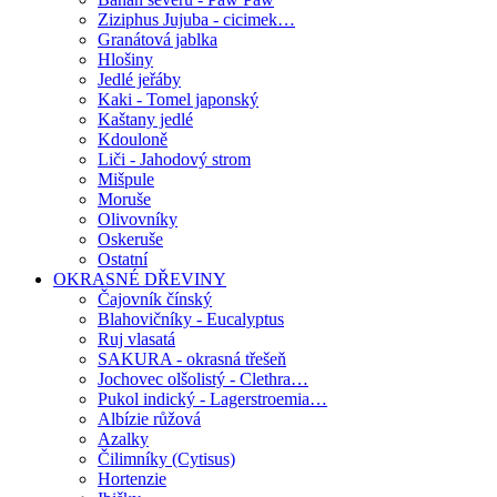
Ziziphus Jujuba - cicimek…
Granátová jablka
Hlošiny
Jedlé jeřáby
Kaki - Tomel japonský
Kaštany jedlé
Kdouloně
Liči - Jahodový strom
Mišpule
Moruše
Olivovníky
Oskeruše
Ostatní
OKRASNÉ DŘEVINY
Čajovník čínský
Blahovičníky - Eucalyptus
Ruj vlasatá
SAKURA - okrasná třešeň
Jochovec olšolistý - Clethra…
Pukol indický - Lagerstroemia…
Albízie růžová
Azalky
Čilimníky (Cytisus)
Hortenzie