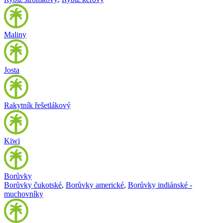
Maliny
Josta
Rakytník řešetlákový
Kiwi
Borůvky
Borůvky čukotské
,
Borůvky americké
,
Borůvky indiánské -
muchovníky