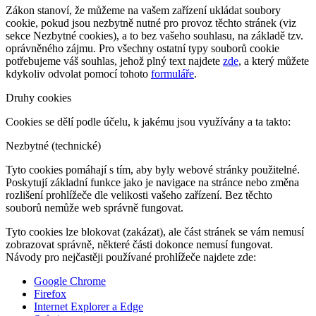
Zákon stanoví, že můžeme na vašem zařízení ukládat soubory
cookie, pokud jsou nezbytně nutné pro provoz těchto stránek (viz
sekce Nezbytné cookies), a to bez vašeho souhlasu, na základě tzv.
oprávněného zájmu. Pro všechny ostatní typy souborů cookie
potřebujeme váš souhlas, jehož plný text najdete
zde
, a který můžete
kdykoliv odvolat pomocí tohoto
formuláře
.
Druhy cookies
Cookies se dělí podle účelu, k jakému jsou využívány a ta takto:
Nezbytné (technické)
Tyto cookies pomáhají s tím, aby byly webové stránky použitelné.
Poskytují základní funkce jako je navigace na stránce nebo změna
rozlišení prohlížeče dle velikosti vašeho zařízení. Bez těchto
souborů nemůže web správně fungovat.
Tyto cookies lze blokovat (zakázat), ale část stránek se vám nemusí
zobrazovat správně, některé části dokonce nemusí fungovat.
Návody pro nejčastěji používané prohlížeče najdete zde:
Google Chrome
Firefox
Internet Explorer a Edge