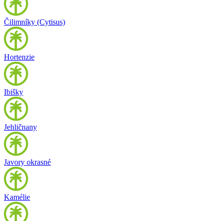
Čilimníky (Cytisus)
Hortenzie
Ibišky
Jehličnany
Javory okrasné
Kamélie