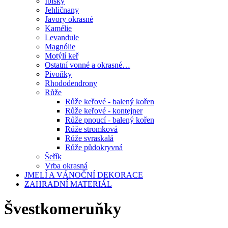
Ibišky
Jehličnany
Javory okrasné
Kamélie
Levandule
Magnólie
Motýlí keř
Ostatní vonné a okrasné…
Pivoňky
Rhododendrony
Růže
Růže keřové - balený kořen
Růže keřové - kontejner
Růže pnoucí - balený kořen
Růže stromková
Růže svraskalá
Růže půdokryvná
Šeřík
Vrba okrasná
JMELÍ A VÁNOČNÍ DEKORACE
ZAHRADNÍ MATERIÁL
Švestkomeruňky