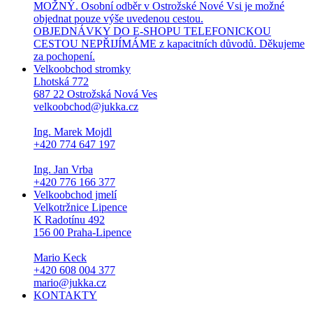
MOŽNÝ. Osobní odběr v Ostrožské Nové Vsi je možné
objednat pouze výše uvedenou cestou.
OBJEDNÁVKY DO E-SHOPU TELEFONICKOU
CESTOU NEPŘIJÍMÁME z kapacitních důvodů. Děkujeme
za pochopení.
Velkoobchod stromky
Lhotská 772
687 22 Ostrožská Nová Ves
velkoobchod@jukka.cz
Ing. Marek Mojdl
+420 774 647 197
Ing. Jan Vrba
+420 776 166 377
Velkoobchod jmelí
Velkotržnice Lipence
K Radotínu 492
156 00 Praha-Lipence
Mario Keck
+420 608 004 377
mario@jukka.cz
KONTAKTY