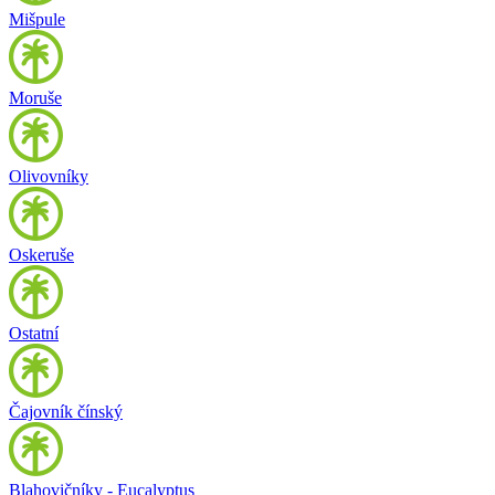
Mišpule
Moruše
Olivovníky
Oskeruše
Ostatní
Čajovník čínský
Blahovičníky - Eucalyptus