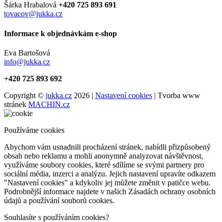
Šárka Hrabalová
+420 725 893 691
tovacov@jukka.cz
Informace k objednávkám e-shop
Eva Bartošová
info@jukka.cz
+420 725 893 692
Copyright ©
jukka.cz
2026 |
Nastavení cookies
| Tvorba www
stránek
MACHIN.cz
Používáme cookies
Abychom vám usnadnili procházení stránek, nabídli přizpůsobený
obsah nebo reklamu a mohli anonymně analyzovat návštěvnost,
využíváme soubory cookies, které sdílíme se svými partnery pro
sociální média, inzerci a analýzu. Jejich nastavení upravíte odkazem
"Nastavení cookies" a kdykoliv jej můžete změnit v patičce webu.
Podrobnější informace najdete v našich Zásadách ochrany osobních
údajů a používání souborů cookies.
Souhlasíte s používáním cookies?