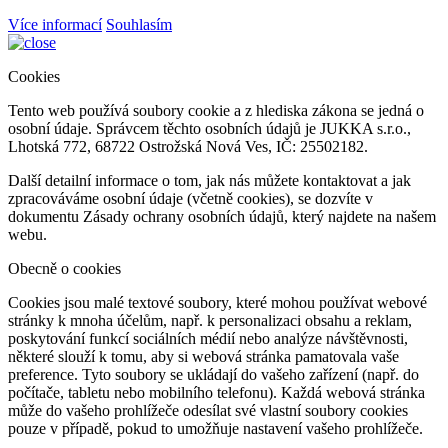
Více informací
Souhlasím
Cookies
Tento web používá soubory cookie a z hlediska zákona se jedná o
osobní údaje. Správcem těchto osobních údajů je JUKKA s.r.o.,
Lhotská 772, 68722 Ostrožská Nová Ves, IČ: 25502182.
Další detailní informace o tom, jak nás můžete kontaktovat a jak
zpracováváme osobní údaje (včetně cookies), se dozvíte v
dokumentu Zásady ochrany osobních údajů, který najdete na našem
webu.
Obecně o cookies
Cookies jsou malé textové soubory, které mohou používat webové
stránky k mnoha účelům, např. k personalizaci obsahu a reklam,
poskytování funkcí sociálních médií nebo analýze návštěvnosti,
některé slouží k tomu, aby si webová stránka pamatovala vaše
preference. Tyto soubory se ukládají do vašeho zařízení (např. do
počítače, tabletu nebo mobilního telefonu). Každá webová stránka
může do vašeho prohlížeče odesílat své vlastní soubory cookies
pouze v případě, pokud to umožňuje nastavení vašeho prohlížeče.