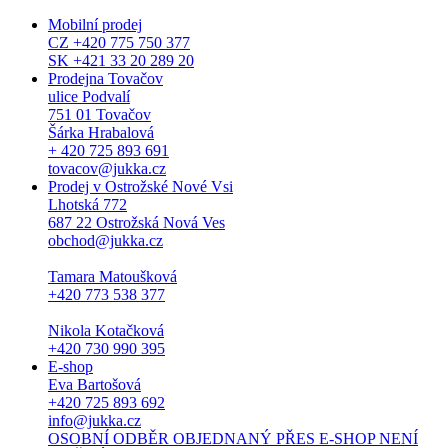
Mobilní prodej
CZ +420 775 750 377
SK +421 33 20 289 20
Prodejna Tovačov
ulice Podvalí
751 01 Tovačov
Šárka Hrabalová
+ 420 725 893 691
tovacov@jukka.cz
Prodej v Ostrožské Nové Vsi
Lhotská 772
687 22 Ostrožská Nová Ves
obchod@jukka.cz
Tamara Matoušková
+420 773 538 377
Nikola Kotačková
+420 730 990 395
E-shop
Eva Bartošová
+420 725 893 692
info@jukka.cz
OSOBNÍ ODBĚR OBJEDNANÝ PŘES E-SHOP NENÍ