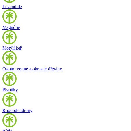
Levandule
Magnólie
Motýlí keř
Ostatní vonné a okrasné dřeviny
Pivoňky
Rhododendrony