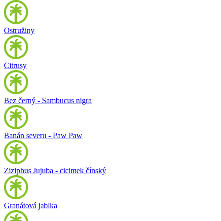
Ostružiny
Citrusy
Bez černý - Sambucus nigra
Banán severu - Paw Paw
Ziziphus Jujuba - cicimek čínský
Granátová jablka