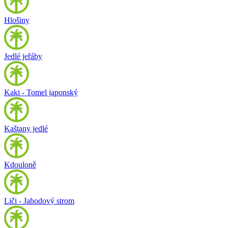
Hlošiny
Jedlé jeřáby
Kaki - Tomel japonský
Kaštany jedlé
Kdouloně
Liči - Jahodový strom