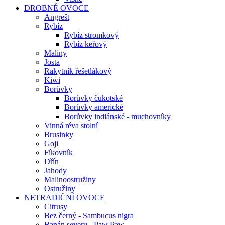
DROBNÉ OVOCE
Angrešt
Rybíz
Rybíz stromkový
Rybíz keřový
Maliny
Josta
Rakytník řešetlákový
Kiwi
Borůvky
Borůvky čukotské
Borůvky americké
Borůvky indiánské - muchovníky
Vinná réva stolní
Brusinky
Goji
Fíkovník
Dřín
Jahody
Malinoostružiny
Ostružiny
NETRADIČNÍ OVOCE
Citrusy
Bez černý - Sambucus nigra
Banán severu - Paw Paw