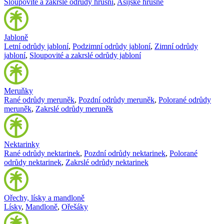
Sloupovité a zakrslé odrůdy hrušní
,
Asijské hrušně
Jabloně
Letní odrůdy jabloní
,
Podzimní odrůdy jabloní
,
Zimní odrůdy
jabloní
,
Sloupovité a zakrslé odrůdy jabloní
Meruňky
Rané odrůdy meruněk
,
Pozdní odrůdy meruněk
,
Polorané odrůdy
meruněk
,
Zakrslé odrůdy meruněk
Nektarinky
Rané odrůdy nektarinek
,
Pozdní odrůdy nektarinek
,
Polorané
odrůdy nektarinek
,
Zakrslé odrůdy nektarinek
Ořechy, lísky a mandloně
Lísky
,
Mandloně
,
Ořešáky