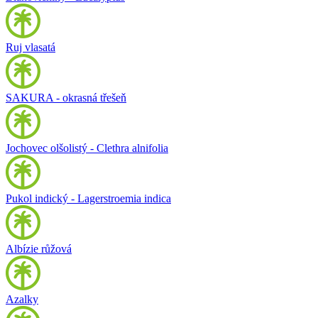
Ruj vlasatá
SAKURA - okrasná třešeň
Jochovec olšolistý - Clethra alnifolia
Pukol indický - Lagerstroemia indica
Albízie růžová
Azalky