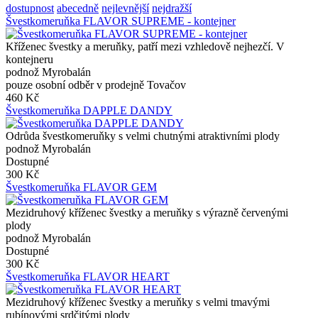
dostupnost
abecedně
nejlevnější
nejdražší
Švestkomeruňka FLAVOR SUPREME - kontejner
Kříženec švestky a meruňky, patří mezi vzhledově nejhezčí. V
kontejneru
podnož Myrobalán
pouze osobní odběr v prodejně Tovačov
460 Kč
Švestkomeruňka DAPPLE DANDY
Odrůda švestkomeruňky s velmi chutnými atraktivními plody
podnož Myrobalán
Dostupné
300 Kč
Švestkomeruňka FLAVOR GEM
Mezidruhový kříženec švestky a meruňky s výrazně červenými
plody
podnož Myrobalán
Dostupné
300 Kč
Švestkomeruňka FLAVOR HEART
Mezidruhový kříženec švestky a meruňky s velmi tmavými
rubínovými srdčitými plody