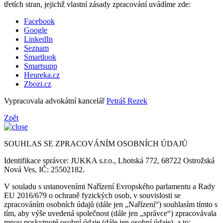
třetích stran, jejichž vlastní zásady zpracování uvádíme zde:
Facebook
Google
LinkedIn
Seznam
Smartlook
Smartsupp
Heureka.cz
Zbozi.cz
Vypracovala advokátní kancelář
Petráš Rezek
Zpět
SOUHLAS SE ZPRACOVÁNÍM OSOBNÍCH ÚDAJŮ
Identifikace správce: JUKKA s.r.o., Lhotská 772, 68722 Ostrožská
Nová Ves, IČ: 25502182.
V souladu s ustanoveními Nařízení Evropského parlamentu a Rady
EU 2016/679 o ochraně fyzických osob, v souvislosti se
zpracováním osobních údajů (dále jen „Nařízení“) souhlasím tímto s
tím, aby výše uvedená společnost (dále jen „správce“) zpracovávala
mnou poskytnuté osobní údaje (dále jen osobní údaje), a to: