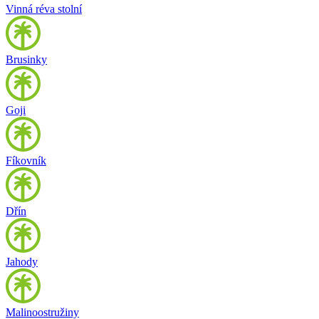
Vinná réva stolní
Brusinky
Goji
Fíkovník
Dřín
Jahody
Malinoostružiny