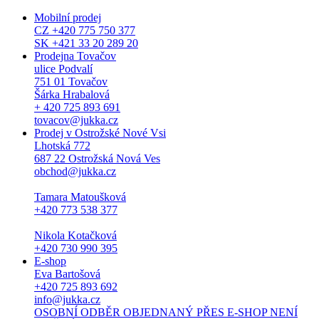
Mobilní prodej
CZ +420 775 750 377
SK +421 33 20 289 20
Prodejna Tovačov
ulice Podvalí
751 01 Tovačov
Šárka Hrabalová
+ 420 725 893 691
tovacov@jukka.cz
Prodej v Ostrožské Nové Vsi
Lhotská 772
687 22 Ostrožská Nová Ves
obchod@jukka.cz
Tamara Matoušková
+420 773 538 377
Nikola Kotačková
+420 730 990 395
E-shop
Eva Bartošová
+420 725 893 692
info@jukka.cz
OSOBNÍ ODBĚR OBJEDNANÝ PŘES E-SHOP NENÍ