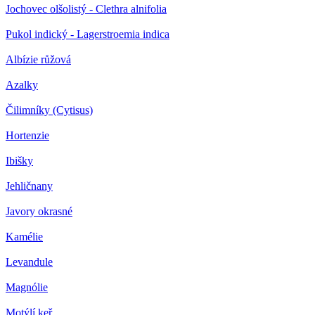
Jochovec olšolistý - Clethra alnifolia
Pukol indický - Lagerstroemia indica
Albízie růžová
Azalky
Čilimníky (Cytisus)
Hortenzie
Ibišky
Jehličnany
Javory okrasné
Kamélie
Levandule
Magnólie
Motýlí keř