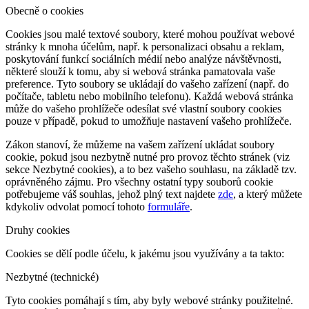
Obecně o cookies
Cookies jsou malé textové soubory, které mohou používat webové
stránky k mnoha účelům, např. k personalizaci obsahu a reklam,
poskytování funkcí sociálních médií nebo analýze návštěvnosti,
některé slouží k tomu, aby si webová stránka pamatovala vaše
preference. Tyto soubory se ukládají do vašeho zařízení (např. do
počítače, tabletu nebo mobilního telefonu). Každá webová stránka
může do vašeho prohlížeče odesílat své vlastní soubory cookies
pouze v případě, pokud to umožňuje nastavení vašeho prohlížeče.
Zákon stanoví, že můžeme na vašem zařízení ukládat soubory
cookie, pokud jsou nezbytně nutné pro provoz těchto stránek (viz
sekce Nezbytné cookies), a to bez vašeho souhlasu, na základě tzv.
oprávněného zájmu. Pro všechny ostatní typy souborů cookie
potřebujeme váš souhlas, jehož plný text najdete
zde
, a který můžete
kdykoliv odvolat pomocí tohoto
formuláře
.
Druhy cookies
Cookies se dělí podle účelu, k jakému jsou využívány a ta takto:
Nezbytné (technické)
Tyto cookies pomáhají s tím, aby byly webové stránky použitelné.