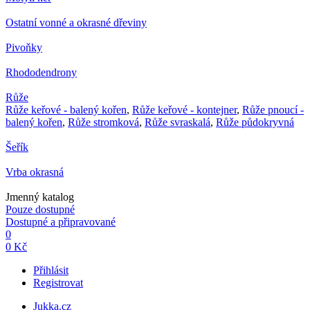
Ostatní vonné a okrasné dřeviny
Pivoňky
Rhododendrony
Růže
Růže keřové - balený kořen
,
Růže keřové - kontejner
,
Růže pnoucí -
balený kořen
,
Růže stromková
,
Růže svraskalá
,
Růže půdokryvná
Šeřík
Vrba okrasná
Jmenný katalog
Pouze dostupné
Dostupné a připravované
0
0 Kč
Přihlásit
Registrovat
Jukka.cz