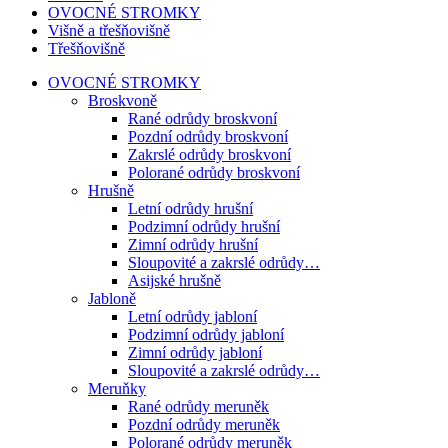
OVOCNÉ STROMKY
Višně a třešňovišně
Třešňovišně
OVOCNÉ STROMKY
Broskvoně
Rané odrůdy broskvoní
Pozdní odrůdy broskvoní
Zakrslé odrůdy broskvoní
Polorané odrůdy broskvoní
Hrušně
Letní odrůdy hrušní
Podzimní odrůdy hrušní
Zimní odrůdy hrušní
Sloupovité a zakrslé odrůdy…
Asijské hrušně
Jabloně
Letní odrůdy jabloní
Podzimní odrůdy jabloní
Zimní odrůdy jabloní
Sloupovité a zakrslé odrůdy…
Meruňky
Rané odrůdy meruněk
Pozdní odrůdy meruněk
Polorané odrůdy meruněk