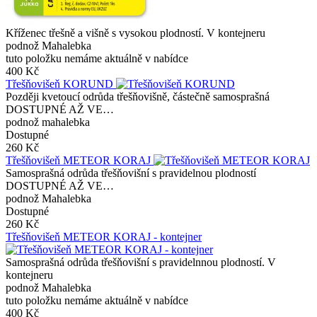
Kříženec třešně a višně s vysokou plodností. V kontejneru
podnož Mahalebka
tuto položku nemáme aktuálně v nabídce
400 Kč
Třešňovišeň KORUND
Později kvetoucí odrůda třešňovišně, částečně samosprašná
DOSTUPNÉ AŽ VE…
podnož mahalebka
Dostupné
260 Kč
Třešňovišeň METEOR KORAJ
Samosprašná odrůda třešňovišní s pravidelnou plodností
DOSTUPNÉ AŽ VE…
podnož Mahalebka
Dostupné
260 Kč
Třešňovišeň METEOR KORAJ - kontejner
Samosprašná odrůda třešňovišní s pravidelnnou plodností. V
kontejneru
podnož Mahalebka
tuto položku nemáme aktuálně v nabídce
400 Kč