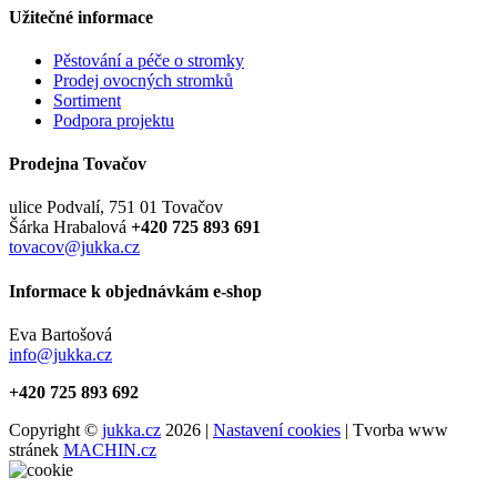
Užitečné informace
Pěstování a péče o stromky
Prodej ovocných stromků
Sortiment
Podpora projektu
Prodejna Tovačov
ulice Podvalí, 751 01 Tovačov
Šárka Hrabalová
+420 725 893 691
tovacov@jukka.cz
Informace k objednávkám e-shop
Eva Bartošová
info@jukka.cz
+420 725 893 692
Copyright ©
jukka.cz
2026 |
Nastavení cookies
| Tvorba www
stránek
MACHIN.cz