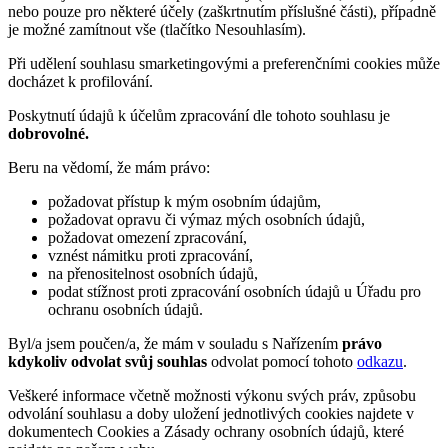
nebo pouze pro některé účely (zaškrtnutím příslušné části), případně
je možné zamítnout vše (tlačítko Nesouhlasím).
Při udělení souhlasu smarketingovými a preferenčními cookies může
docházet k profilování.
Poskytnutí údajů k účelům zpracování dle tohoto souhlasu je
dobrovolné.
Beru na vědomí, že mám právo:
požadovat přístup k mým osobním údajům,
požadovat opravu či výmaz mých osobních údajů,
požadovat omezení zpracování,
vznést námitku proti zpracování,
na přenositelnost osobních údajů,
podat stížnost proti zpracování osobních údajů u Úřadu pro
ochranu osobních údajů.
Byl/a jsem poučen/a, že mám v souladu s Nařízením
právo
kdykoliv odvolat svůj souhlas
odvolat pomocí tohoto
odkazu
.
Veškeré informace včetně možnosti výkonu svých práv, způsobu
odvolání souhlasu a doby uložení jednotlivých cookies najdete v
dokumentech Cookies a Zásady ochrany osobních údajů, které