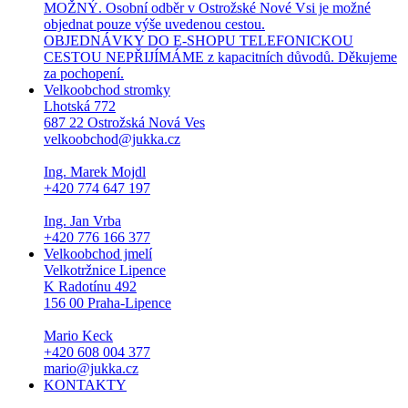
MOŽNÝ. Osobní odběr v Ostrožské Nové Vsi je možné
objednat pouze výše uvedenou cestou.
OBJEDNÁVKY DO E-SHOPU TELEFONICKOU
CESTOU NEPŘIJÍMÁME z kapacitních důvodů. Děkujeme
za pochopení.
Velkoobchod stromky
Lhotská 772
687 22 Ostrožská Nová Ves
velkoobchod@jukka.cz
Ing. Marek Mojdl
+420 774 647 197
Ing. Jan Vrba
+420 776 166 377
Velkoobchod jmelí
Velkotržnice Lipence
K Radotínu 492
156 00 Praha-Lipence
Mario Keck
+420 608 004 377
mario@jukka.cz
KONTAKTY