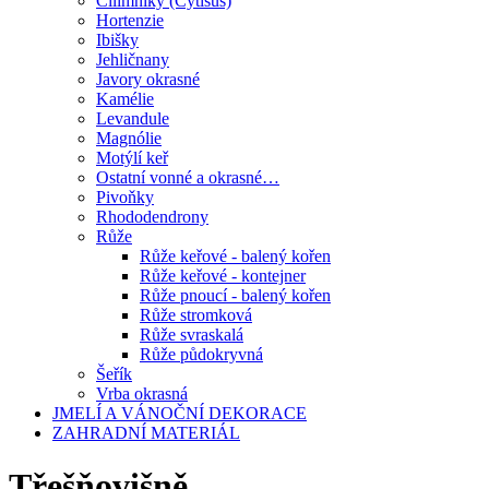
Čilimníky (Cytisus)
Hortenzie
Ibišky
Jehličnany
Javory okrasné
Kamélie
Levandule
Magnólie
Motýlí keř
Ostatní vonné a okrasné…
Pivoňky
Rhododendrony
Růže
Růže keřové - balený kořen
Růže keřové - kontejner
Růže pnoucí - balený kořen
Růže stromková
Růže svraskalá
Růže půdokryvná
Šeřík
Vrba okrasná
JMELÍ A VÁNOČNÍ DEKORACE
ZAHRADNÍ MATERIÁL
Třešňovišně