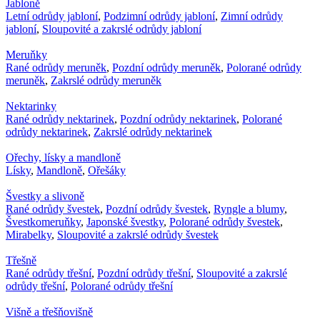
Jabloně
Letní odrůdy jabloní
,
Podzimní odrůdy jabloní
,
Zimní odrůdy
jabloní
,
Sloupovité a zakrslé odrůdy jabloní
Meruňky
Rané odrůdy meruněk
,
Pozdní odrůdy meruněk
,
Polorané odrůdy
meruněk
,
Zakrslé odrůdy meruněk
Nektarinky
Rané odrůdy nektarinek
,
Pozdní odrůdy nektarinek
,
Polorané
odrůdy nektarinek
,
Zakrslé odrůdy nektarinek
Ořechy, lísky a mandloně
Lísky
,
Mandloně
,
Ořešáky
Švestky a slivoně
Rané odrůdy švestek
,
Pozdní odrůdy švestek
,
Ryngle a blumy
,
Švestkomeruňky
,
Japonské švestky
,
Polorané odrůdy švestek
,
Mirabelky
,
Sloupovité a zakrslé odrůdy švestek
Třešně
Rané odrůdy třešní
,
Pozdní odrůdy třešní
,
Sloupovité a zakrslé
odrůdy třešní
,
Polorané odrůdy třešní
Višně a třešňovišně