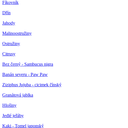
Fíkovník
Dřín
Jahody
Malinoostružiny
Ostružiny
Citrusy
Bez černý - Sambucus nigra
Banán severu - Paw Paw
Ziziphus Jujuba - cicimek čínský
Granátová jablka
Hlošiny
Jedlé jeřáby
Kaki - Tomel japonský