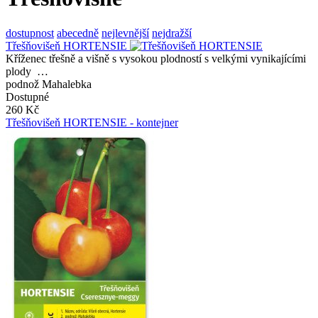
dostupnost
abecedně
nejlevnější
nejdražší
Třešňovišeň HORTENSIE
Kříženec třešně a višně s vysokou plodností s velkými vynikajícími
plody …
podnož Mahalebka
Dostupné
260 Kč
Třešňovišeň HORTENSIE - kontejner