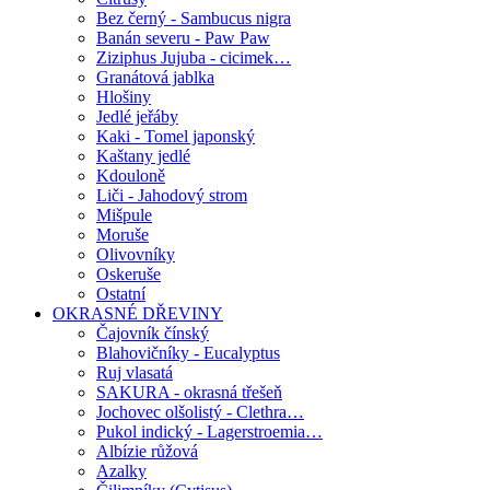
Bez černý - Sambucus nigra
Banán severu - Paw Paw
Ziziphus Jujuba - cicimek…
Granátová jablka
Hlošiny
Jedlé jeřáby
Kaki - Tomel japonský
Kaštany jedlé
Kdouloně
Liči - Jahodový strom
Mišpule
Moruše
Olivovníky
Oskeruše
Ostatní
OKRASNÉ DŘEVINY
Čajovník čínský
Blahovičníky - Eucalyptus
Ruj vlasatá
SAKURA - okrasná třešeň
Jochovec olšolistý - Clethra…
Pukol indický - Lagerstroemia…
Albízie růžová
Azalky