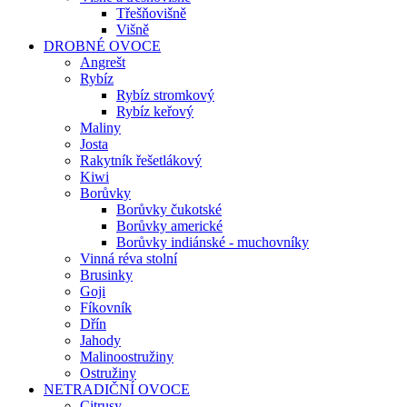
Třešňovišně
Višně
DROBNÉ OVOCE
Angrešt
Rybíz
Rybíz stromkový
Rybíz keřový
Maliny
Josta
Rakytník řešetlákový
Kiwi
Borůvky
Borůvky čukotské
Borůvky americké
Borůvky indiánské - muchovníky
Vinná réva stolní
Brusinky
Goji
Fíkovník
Dřín
Jahody
Malinoostružiny
Ostružiny
NETRADIČNÍ OVOCE
Citrusy