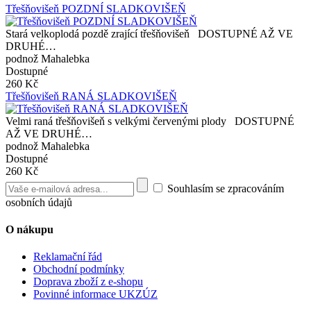
Třešňovišeň POZDNÍ SLADKOVIŠEŇ
Stará velkoplodá pozdě zrající třešňovišeň DOSTUPNÉ AŽ VE
DRUHÉ…
podnož Mahalebka
Dostupné
260 Kč
Třešňovišeň RANÁ SLADKOVIŠEŇ
Velmi raná třešňovišeň s velkými červenými plody DOSTUPNÉ
AŽ VE DRUHÉ…
podnož Mahalebka
Dostupné
260 Kč
Souhlasím se zpracováním
osobních údajů
O nákupu
Reklamační řád
Obchodní podmínky
Doprava zboží z e-shopu
Povinné informace UKZÚZ