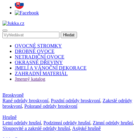
OVOCNÉ STROMKY
DROBNÉ OVOCE
NETRADIČNÍ OVOCE
OKRASNÉ DŘEVINY
JMELÍ A VÁNOČNÍ DEKORACE
ZAHRADNÍ MATERIÁL
Jmenný katalog
Broskvoně
Rané odrůdy broskvoní
,
Pozdní odrůdy broskvoní
,
Zakrslé odrůdy
broskvoní
,
Polorané odrůdy broskvoní
Hrušně
Letní odrůdy hrušní
,
Podzimní odrůdy hrušní
,
Zimní odrůdy hrušní
,
Sloupovité a zakrslé odrůdy hrušní
,
Asijské hrušně