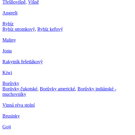
Třešňovišně
,
Višně
Angrešt
Rybíz
Rybíz stromkový
,
Rybíz keřový
Maliny
Josta
Rakytník řešetlákový
Kiwi
Borůvky
Borůvky čukotské
,
Borůvky americké
,
Borůvky indiánské -
muchovníky
Vinná réva stolní
Brusinky
Goji