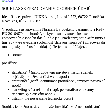
SOUHLAS SE ZPRACOVÁNÍM OSOBNÍCH ÚDAJŮ
Identifikace správce: JUKKA s.r.o., Lhotská 772, 68722 Ostrožská
Nová Ves, IČ: 25502182.
V souladu s ustanoveními Nařízení Evropského parlamentu a Rady
EU 2016/679 o ochraně fyzických osob, v souvislosti se
zpracováním osobních údajů (dále jen „Nařízení“) souhlasím tímto s
tím, aby výše uvedená společnost (dále jen „správce“) zpracovávala
mnou poskytnuté osobní údaje (dále jen osobní údaje), a to:
cookies
pro účely:
(1)
statistické
(např. doba vaší návštěvy našich stránek,
nejčastěji používaná část webu apod.)
preferenční (např. identifikace prohlížeče, jazykové nastavení
apod.)
marketingové a reklamní (např. personalizace reklamy,
statistika vyhledávání apod.)
ostatní (jiné nezařazené technické účely)
Souhlas je možno nastavit pro všechny (tlačítko Ano, souhlasím)