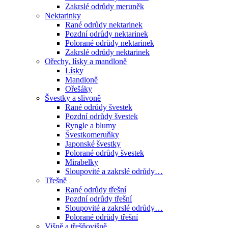
Zakrslé odrůdy meruněk
Nektarinky
Rané odrůdy nektarinek
Pozdní odrůdy nektarinek
Polorané odrůdy nektarinek
Zakrslé odrůdy nektarinek
Ořechy, lísky a mandloně
Lísky
Mandloně
Ořešáky
Švestky a slivoně
Rané odrůdy švestek
Pozdní odrůdy švestek
Ryngle a blumy
Švestkomeruňky
Japonské švestky
Polorané odrůdy švestek
Mirabelky
Sloupovité a zakrslé odrůdy…
Třešně
Rané odrůdy třešní
Pozdní odrůdy třešní
Sloupovité a zakrslé odrůdy…
Polorané odrůdy třešní
Višně a třešňovišně