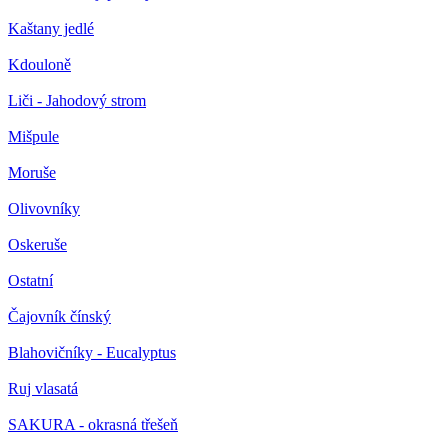
Kaštany jedlé
Kdouloně
Liči - Jahodový strom
Mišpule
Moruše
Olivovníky
Oskeruše
Ostatní
Čajovník čínský
Blahovičníky - Eucalyptus
Ruj vlasatá
SAKURA - okrasná třešeň